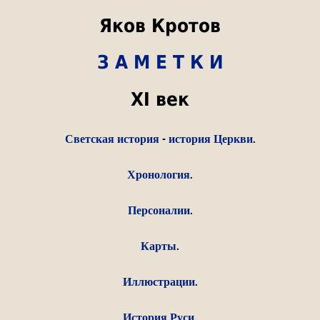
Яков Кротов
З А М Е Т К И
XI век
Светская история
-
история Церкви
.
Хронология
.
Персоналии
.
Карты
.
Иллюстрации
.
История Руси
.