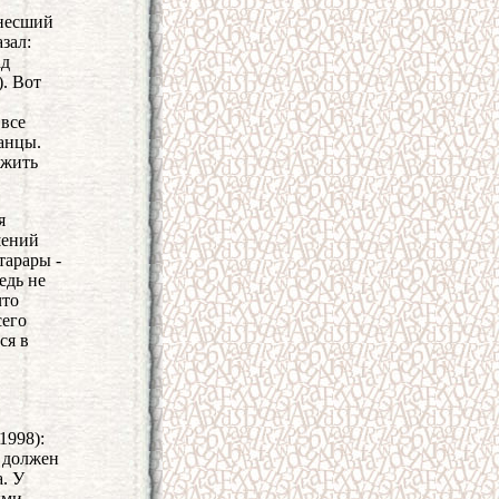
унесший
зал:
ад
). Вот
 все
анцы.
 жить
я
шений
тарары -
едь не
что
сего
ся в
1998):
е должен
. У
ыми