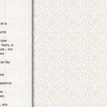
ли в
хотя
ские
 быть, и
ия - это
чно
сли бы
ния
иваются
ле
ие.
, что