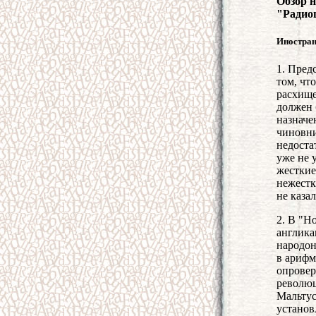
Обзор 
"Радио
Иностран
1. Пред
том, чт
расхище
должен 
назначе
чиновни
недоста
уже не 
жесткие
нежестк
не каза
2. В "Н
англик
народон
в арифм
опровер
революц
Мальтус
установ