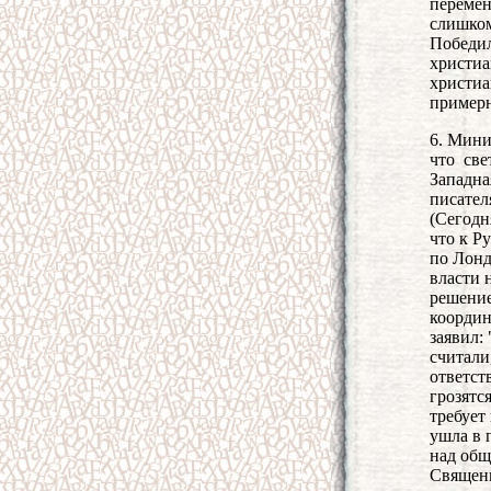
перемен
слишком
Победил
христиа
христиа
примерн
6. Мини
что све
Западна
писател
(Сегодн
что к Р
по Лонд
власти 
решение
координ
заявил:
считали
ответст
грозятс
требует
ушла в 
над общ
Священн