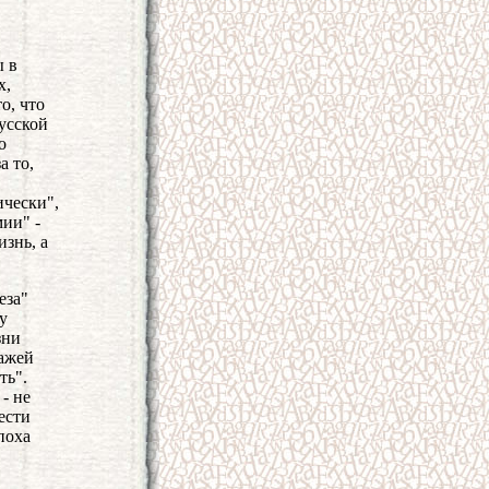
ы в
х,
о, что
усской
о
а то,
ически",
ии" -
изнь, а
еза"
у
зни
ражей
ть".
- не
ести
поха