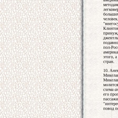
методам
легкове
большим
человек
"внего
Клинтон
принужд
джентль
подавно
пол-Рос
америка
этого, 
стран.
10. Ане
Микелан
Микелан
молится
схема
а
его про
пассажи
"интере
повод п