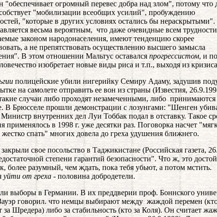
он "обеспечивает огромный перевес добра над злом", потому что
собствует "мобилизации всеобщих усилий", пробуждению
остей, "которые в других условиях остались бы нераскрытыми".
авляется весьма вероятным, что даже очевидные всем трудности
емые законом народонаселения, имеют тенденцию скорее
вовать, а не препятствовать осуществлению высшего замысла
ния". В этом отношении Мальтус оставался
прогрессистом
, и п
еловечество изобретает новые виды риса и т.п., выходя из кризиса
ьгии
полицейские убили нигерийку Семиру Адаму, задушив по
ытке на самолете отправить ее вон из страны (Известия, 26.9.199
такие случаи либо проходят незамеченными, либо принимаются
. В Брюсселе прошли демонстрации с лозунгами: "Шенген убив
 Министр внутренних дел Луи Тоббак подал в отставку. Такое ср
я применялось в 1998 г. уже десятки раз. Поговорка насчет "мяг
, жестко спать" многих довела до греха удушения ближнего.
закрыли свое посольство в Таджикистане (Российская газета, 26.
недостаточной степени гарантий безопасности". Что ж, это досто
к, более разумный, чем ждать, пока тебя убьют, а потом мстить.
я
уйти от греха
- половина добродетели.
ли выборы в Германии. В их преддверии проф. Боннского униве
ауэр говорил. что немцы выбирают между жаждой перемен (кт
т за Шредера) либо за стабильность (кто за Коля). Он считает жа