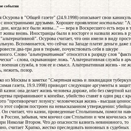
ие события
я Осурова в "Общей газете" (24.9.1998) описывает свои каникул
 с иностранными друзьями. Хорошее проявление
ностальгии
: "А
 дни, когда все были живы..." — вера в Воскресшего есть вера в т
ут живы вновь. Иностранцы были в восторге и назвали жизнь в р
 "альтернативной". Осурова считает, что они имели в виду прост
льную. Вспоминается, что сейчас на Западе платят деньги даже з
ровести два-три дня в тюрьме, почувствовать себя в шкуре
нного. Слово
"альтернативная"
относится к разряду слов "факт
чески" - слова, скрывающие ложь. "Альтернативная служба в арм
е военная служба, в том ее и смысл. Альтернативная жизнь - не ж
ь, нежить, позор.
пко из Москвы в заметке "
Смертная казнь
и ликвидация туберкул
симая газета, 19.9.1998) приводит следующие аргументы в защит
й казни: она делает жизнь человека дороже, ибо без смертной ка
ертвы приравнивают к копейке, убийство ставят в один ряд с к
а это "противоречит лозунгу: человеческая жизнь - высшая ценнос
то этот софизм построен на невысказанном утверждении: убийца 
. Он считает, что казни, проведенные Столыпиным, помогли нав
 в России, забывая, чем кончил сам Столыпин и чем кончилась э
при Николае Втором. Что до опасности казнить невиновного, то
чно, считает Храпко, жестко преследовать виновных в судебных