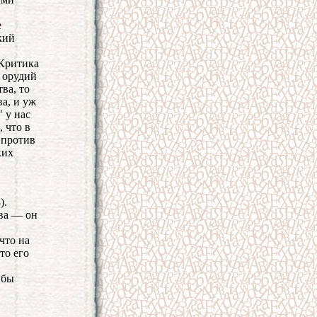
е
кий
 Критика
х орудий
ва, то
а, и уж
 у нас
 что в
 против
ких
).
тва — он
что на
то его
 бы