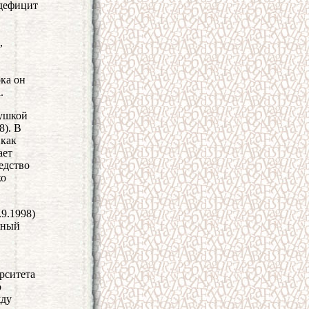
 дефицит
,
ока он
.
душкой
8). В
 как
ает
едство
ко
9.1998)
йный
рситета
о
жду