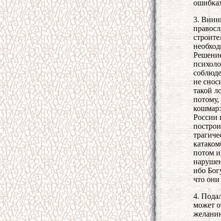
ошибках
3. Винн
правосл
строите
необход
Решение
психоло
соблюде
не снос
такой л
потому,
кошмар:
России 
построи
трагиче
катаком
потом и
нарушен
ибо Бог
что они
4. Пода
может о
желанию