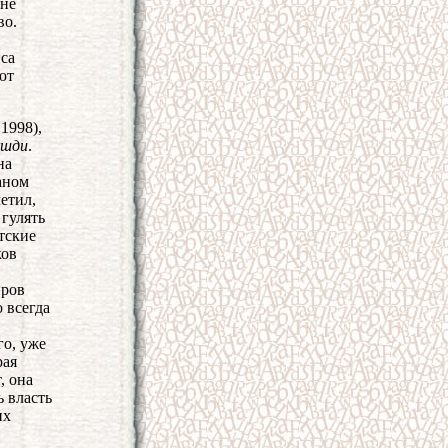
 не
во.
иса
ют
1998),
ушди
.
на
аном
етил,
гулять
тские
ков
иров
 всегда
го, уже
рая
, она
ь власть
их