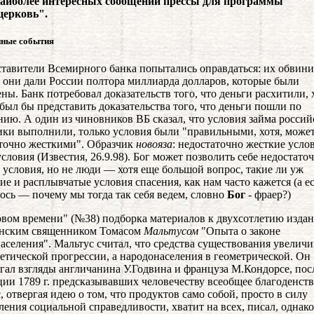
наиболее интересных сообщений прессы для программы
церковь".
ные события
ставители Всемирного банка попытались оправдаться: их обвини
о они дали России полтора миллиарда долларов, которые были
ны. Банк потребовал доказательств того, что деньги расхитили, 
был бы представить доказательства того, что деньги пошли по
нию. А один из чиновников ВБ сказал, что условия займа россий
ки выполнили, только условия были "правильными, хотя, может
точно жесткими". Образчик
новояза
: недостаточно жесткие услов
условия (Известия, 26.9.98). Бог может позволить себе недостато
 условия, но не люди — хотя еще большой вопрос, такие ли уж
ие и расплывчатые условия спасения, как нам часто кажется (а е
лось — почему мы тогда так себя ведем, словно
Бог
- фраер?)
овом времени" (№38) подборка материалов к двухсотлетию изда
анским священником Томасом
Мальтусом
"Опыта о законе
аселения". Мальтус считал, что средства существования увелич
етической прогрессии, а народонаселения в геометрической. Он
гал взгляды англичанина У.Годвина и француза М.Кондорсе, пос
ии 1789 г. предсказывавших человечеству всеобщее благоденств
, отвергая идею о том, что продуктов само собой, просто в силу
ления социальной справедливости, хватит на всех, писал, однако