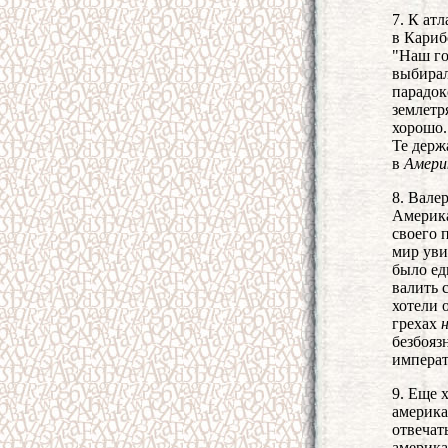
7. К ат
в Кариб
"Наш го
выбирал
парадок
землетр
хорошо.
Те держ
в
Амери
8. Вале
Америка
своего 
мир уви
было ед
валить 
хотели 
грехах
безбояз
императ
9. Еще 
америка
отвечат
америка