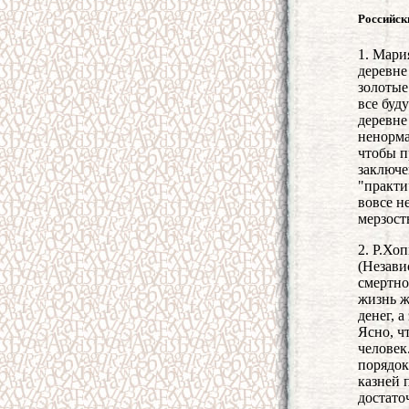
Российск
1. Мари
деревне
золотые
все буд
деревне
ненорма
чтобы п
заключе
"практи
вовсе н
мерзост
2. Р.Хо
(Незави
смертно
жизнь ж
денег, 
Ясно, ч
человек
порядок
казней 
достато