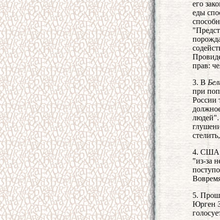
его зак
еды спо
способн
"Предст
порожда
содейст
Провиде
прав: ч
3. В
Бел
при поп
России 
должное
людей".
глушени
стелить
4. США 
"из-за 
поступо
Воврем
5. Прош
Юрген З
голосуе