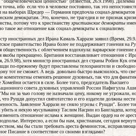
 "общечеловеческой ценностью" (Известия, 26.9.1998). Дилемма
 точна, ибо если что в человеке постоянно, так это непостоянст
 на выборах Шредер — Германия предпочла социал-демократов
нским демократам. Это, конечно, не трагедия и не признак криз
нства, потому что к христианству
христианские демократы
име
о такое же отношение как социал-демократы к социализму.
стр иностранных дел Ирана Камаль Харрази заявил (Время, 29.9.
тское правительство Ирана более не поддерживает гонения на
Р
я общественность с облегчением вздохнула: варварское гонение 
я якобы прекращено. Британия восстанавливает отношения с Ир
я, 26.9.98), хотя министр иностранных дел страны Робин Кук отм
ушди по-прежнему будут приставлены телохранители и свободно 
ону тот не сможет. А ведь довольно быстро выяснилось, что све
не компетентны отменять решение духовных, так что для фанати
 Хомейни остается в силе. Более того, председатель Высшего
ационного совета духовных управлений России Нафигулла Аш
 "Мы ни за чью голову не назначали цену, никому не угрожали, но
, что Рушди допустил святотатство и его издатели должны нести
венность. Заявление Харрази не сняло угрозы с Рушди". Более то
я убить и некую мусульманку Таслим Насрин из Бангладеш, кото
 изменить отношение ислама к женщине. Выдан ордер на ее арест
подполье. Интересно, а если бы нам, христианам, сегодня вернут
еством, мы бы стали требовать ареста феминисток, исправляющ
ое Писание в соответствие со своими взглядами?