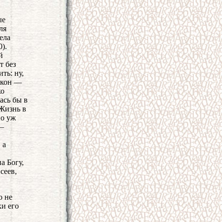
ые
ля
ела
).
й
т без
ть: ну,
закон —
ко
ась бы в
 Жизнь в
но уж
 —
 а
а Богу,
сеев,
о не
ки его