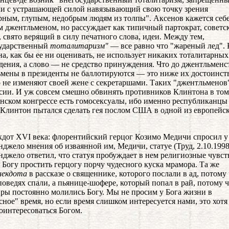
и с устрашающей силой навязывающий свою точку зрения
рным, глупым, недобрым людям из толпы". Аксенов кажется себ
 джентльменом, но рассуждает как типичный партократ, советс
, свято верящий в силу печатного слова, идеи. Между тем,
сударственный
тоталитаризм"
— все равно что "жареный лед".
а, как бы ее ни оценивать, не использует никаких тоталитарны
ения, а слово — не средство принуждения. Что до джентльменст
мены в президенты не баллотируются — это ниже их достоинств
 не изменяют своей жене с секретаршами. Таких "джентльменов"
сии. И уж совсем смешно обвинять противников Клинтона в том,
нском конгрессе есть гомосексуалы, ибо именно республиканцы
а Клинтон пытался сделать гея послом США в одной из европейс
кдот XVI века: флорентийский герцог Козимо Медичи спросил у
джело мнения об изваянной им, Медичи, статуе (Труд, 2.10.1998
джело ответил, что статуя пробуждает в нем религиозные чувс
 Богу простить герцогу порчу чудесного куска мрамора. Та же
некдота
в рассказе о священнике, которого послали в ад, потому 
поведях спали, а пьянице-шофере, который попал в рай, потому ч
ры постоянно молились Богу. Мы не просим у Бога жизни в
сное" время, но если время слишком интересуется нами, это хотя
оинтересоваться Богом.