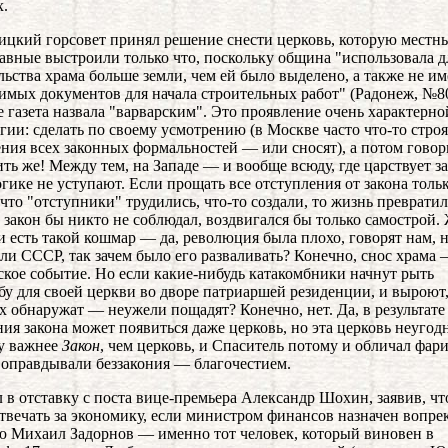
.
ицкий горсовет принял решение снести церковь, которую местн
авные выстроили только что, поскольку община "использовала д
льства храма больше земли, чем ей было выделено, а также не им
имых документов для начала строительных работ" (Радонеж, №80
 газета назвала "варварским". Это проявление очень характерно
гии: сделать по своему усмотрению (в Москве часто что-то строя
ния всех законных формальностей — или сносят), а потом говори
ить же! Между тем, на Западе — и вообще всюду, где царствует 
огике не уступают. Если прощать все отступления от закона толь
 что "отступники" трудились, что-то создали, то жизнь превратил
 закон бы никто не соблюдал, воздвигался бы только самострой.
и есть такой кошмар — да, революция была плохо, говорят нам, 
ли СССР, так зачем было его разваливать? Конечно, снос храма
ское событие. Но если какие-нибудь катакомбники начнут рыть
бу для своей церкви во дворе патриаршей резиденции, и выроют,
х обнаружат — неужели пощадят? Конечно, нет. Да, в результате
ия закона может появиться даже церковь, но эта церковь неугодн
у важнее
Закон
, чем церковь, и Спаситель потому и обличал фари
 оправдывали беззакония — благочестием.
л в отставку c поста вице-премьера Александр Шохин, заявив, чт
твечать за экономику, если министром финансов назначен вопре
 Михаил Задорнов — именно тот человек, который виновен в