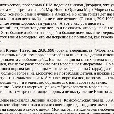
лантическому побережью США подошел циклон Джорджи, уже 
ском море триста жизней. Мэр Нового Орлеана Марк Мориэл ска
род, конечно, самый лучший в Америке, но когда триста лет наз
и место для него, выбрали не самое лучшее" (Сегодня, 29.9.1998
с: где очень хорошо, там ураганы. А вот у нас ураганов нет,
ясений нет, термитов даже нет, но и не сказать, чтобы у нас было
 Хотя больше озабочены погодой и больше ноем мы, а не америк
атся таким молодцом, что мы искренне не понимаем, как тяжело
ке
.
рий Кичин (Известия, 29.9.1998) бранит американцев: "Моральна
 в столь же едином порыве потребляла пикантные детали отно
президента с любовницей ... Великая нация на глазах летела в тар
дел, как легко расчеловечиваются моральные императивы". Но в
иного порыва (американцы многие негодовали на Старра), да и 
с больной головы на здоровую: не потребляли детали, а прежде в
отучить начальство врать. А мы вот воротим нос, не хотим возить
начальства
- и начальство обращается с нами соответственно,
ненно. А кто из американцев хочет "расчеловечить моральный
ив", тот смотрит настоящее порно, а не выступление Клинтона.
хлеще высказался Василий Аксенов (Комсомольская правда, 30.9.
нское общество изнасиловало своего президента, джентльмен н
ь на вопросы о сексе с дамой, Моника была в Клинтона влюблена
нцев-де возник "внегосударственный тоталитаризм, запрещенн