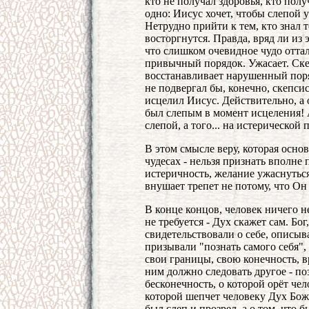
кто не получал здоровья, кто пол
одно: Иисус хочет, чтобы слепой у
Нетрудно прийти к тем, кто знал т
восторгнутся. Правда, вряд ли из 
что слишком очевидное чудо отта
привычный порядок. Ужасает. Ске
восстанавливает нарушенный поря
не подвергал бы, конечно, скепсис
исцелил Иисус. Действительно, а 
был слепым в момент исцеления! 
слепой, а того... на истерической п
В этом смысле веру, которая основ
чудесах - нельзя признать вполне
истеричность, желание ужаснуться
внушает трепет не потому, что Он 
В конце концов, человек ничего не
не требуется - Дух скажет сам. Бо
свидетельствовали о себе, описыв
призывали "познать самого себя", 
свои границы, свою конечность, вр
ним должно следовать другое - по
бесконечность, о которой орёт чел
которой шепчет человеку Дух Божий
был слеп и прозрел, а о том, что б