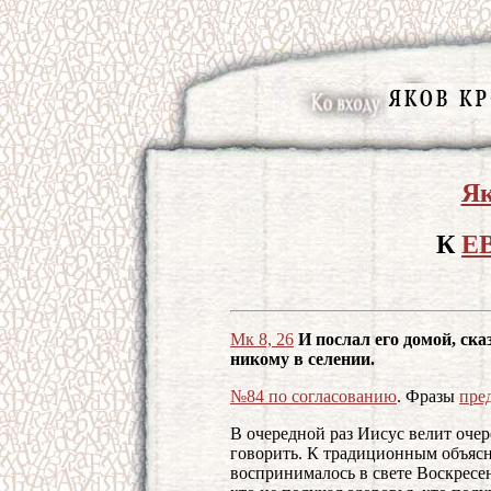
Як
К
Е
Мк 8, 26
И послал его домой, ска
никому в селении.
№84 по согласованию
. Фразы
пре
В очередной раз Иисус велит оче
говорить. К традиционным объясн
воспринималось в свете Воскресен