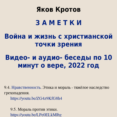
Яков Кротов
З А М Е Т К И
Война и жизнь с христианской
точки зрения
Видео- и аудио- беседы по 10
минут о вере, 2022 год
9.4.
Нравственность
. Этика и мораль - тяжёлое наследство
грехопадения.
https://youtu.be/ZG4z9KfG8h4
9.5. Мораль против этики.
https://youtu.be/LPe0ELkMlbg