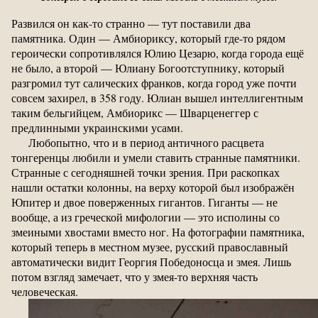
Развился он как-то странно — тут поставили два
памятника. Один — Амбиориксу, который где-то рядом
героически сопротивлялся Юлию Цезарю, когда города ещё
не было, а второй — Юлиану Богоотступнику, который
разгромил тут салических франков, когда город уже почти
совсем захирел, в 358 году. Юлиан вышел интеллигентным
таким бельгийцем, Амбиорикс — Шварценеггер с
предлинными украинскими усами.
Любопытно, что и в период античного расцвета
тонгеренцы любили и умели ставить странные памятники.
Странные с сегодняшней точки зрения. При раскопках
нашли остатки колонны, на верху которой был изображён
Юпитер и двое поверженных гигантов. Гиганты — не
вообще, а из греческой мифологии — это исполины со
змеиными хвостами вместо ног. На фотографии памятника,
который теперь в местном музее, русский православный
автоматически видит Георгия Победоносца и змея. Лишь
потом взгляд замечает, что у змея-то верхняя часть
человеческая.