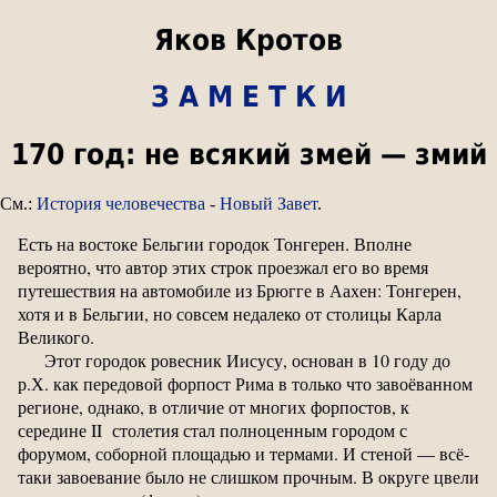
Яков Кротов
З А М Е Т К И
170 год: не всякий змей — змий
См.:
История человечества
-
Новый Завет
.
Есть на востоке Бельгии городок Тонгерен. Вполне
вероятно, что автор этих строк проезжал его во время
путешествия на автомобиле из Брюгге в Аахен: Тонгерен,
хотя и в Бельгии, но совсем недалеко от столицы Карла
Великого.
Этот городок ровесник Иисусу, основан в 10 году до
р.Х. как передовой форпост Рима в только что завоёванном
регионе, однако, в отличие от многих форпостов, к
середине II столетия стал полноценным городом с
форумом, соборной площадью и термами. И стеной — всё-
таки завоевание было не слишком прочным. В округе цвели