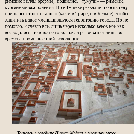
римские виллы (фермы), появились «тумули» — римские
курганные захоронения. Но в IV веке развалившуюся стену
пришлось строить заново (как и в Трире, и в Кельне), чтобы
защитить вдвое уменьшившуюся территорию города. Но не
помогло. Исчезло всё, лишь через несколько веков кое-как
возродилось, но вполне город начал развиваться лишь во
времена промышленной революции.
Тонгерен в середине II века. Модель в местном музее.