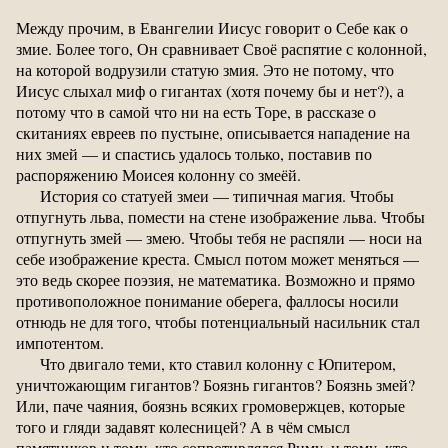
Между прочим, в Евангелии Иисус говорит о Себе как о
змие. Более того, Он сравнивает Своё распятие с колонной,
на которой водрузили статую змия. Это не потому, что
Иисус слыхал миф о гигантах (хотя почему бы и нет?), а
потому что в самой что ни на есть Торе, в рассказе о
скитаниях евреев по пустыне, описывается нападение на
них змей — и спастись удалось только, поставив по
распоряжению Моисея колонну со змеёй.
История со статуей змеи — типичная магия. Чтобы
отпугнуть льва, помести на стене изображение льва. Чтобы
отпугнуть змей — змею. Чтобы тебя не распяли — носи на
себе изображение креста. Смысл потом может меняться —
это ведь скорее поэзия, не математика. Возможно и прямо
противоположное понимание оберега, фаллосы носили
отнюдь не для того, чтобы потенциальный насильник стал
импотентом.
Что двигало теми, кто ставил колонну с Юпитером,
уничтожающим гигантов? Боязнь гигантов? Боязнь змей?
Или, паче чаяния, боязнь всяких громовержцев, которые
того и гляди задавят колесницей? А в чём смысл
памятников и тому, кто сопротивлялся Риму, и тому, кто