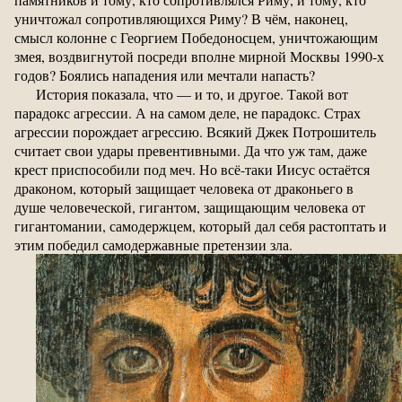
уничтожал сопротивляющихся Риму? В чём, наконец,
смысл колонне с Георгием Победоносцем, уничтожающим
змея, воздвигнутой посреди вполне мирной Москвы 1990-х
годов? Боялись нападения или мечтали напасть?
История показала, что — и то, и другое. Такой вот
парадокс агрессии. А на самом деле, не парадокс. Страх
агрессии порождает агрессию. Всякий Джек Потрошитель
считает свои удары превентивными. Да что уж там, даже
крест приспособили под меч. Но всё-таки Иисус остаётся
драконом, который защищает человека от драконьего в
душе человеческой, гигантом, защищающим человека от
гигантомании, самодержцем, который дал себя растоптать и
этим победил самодержавные претензии зла.