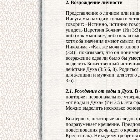
2. Возрождение личности
Представление о личном или инд
Иисуса мы находим только в четв
говорит: «Истинно, истинно говор
увидеть Царствия Божия» (Ин 3:3)
либо как «заново», либо как «свыше
хотя оба значения имеют смысл, п
Никодима -«Как же можно заново в
(3:4) - показывает, что он понимае
возражение едва ли было бы умес
выделить Божественный источник 
действие Духа (3:5-6, 8). Родитьс
для женщин и мужчин, для этого 
3:6).
2.1. Рождение от воды и Духа.
В
повторяет первоначальное утвержд
«от воды и Духа» (Ин 3:5). Эта ф
Можно выделить несколько основн
Во-первых, некоторые исследовате
подразумевает крещение. Предпола
повествования речь идет о креще
Креститель): Никодиму требуется 