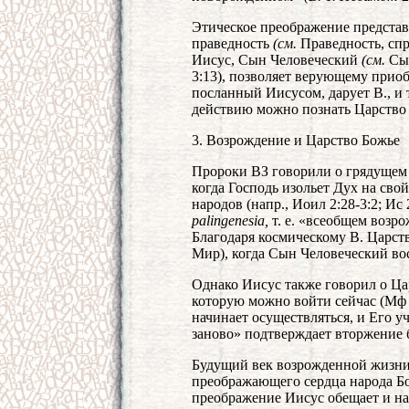
Этическое преображение представ
праведность
(см.
Праведность, спра
Иисус, Сын Человеческий
(см.
Сын
3:13), позволяет верующему прио
посланный Иисусом, дарует В., и 
действию можно познать Царство Б
3. Возрождение и Царство Божье
Пророки ВЗ говорили о грядущем 
когда Господь изольет Дух на сво
народов (напр., Иоил 2:28-3:2; Ис 
palingenesia,
т. е. «всеобщем возр
Благодаря космическому В. Царст
Мир), когда Сын Человеческий вос
Однако Иисус также говорил о Ца
которую можно войти сейчас (Мф 
начинает осуществляться, и Его у
заново» подтверждает вторжение 
Будущий век возрожденной жизни 
преображающего сердца народа Бож
преображение Иисус обещает и на