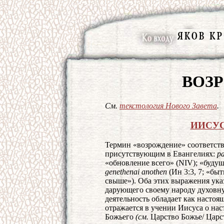
ВОЗ
Cм.
текстология Нового Завета
.
ИИСУС
Термин «возрождение» соответств
присутствующим в Евангелиях:
pa
«обновление всего» (NIV); «буду
genethenai anothen
(Ин 3:3, 7; «б
свыше»). Оба этих выражения ука
дарующего своему народу духовн
деятельность обладает как настоя
отражается в учении Иисуса о на
Божьего
(см.
Царство Божье/ Царс