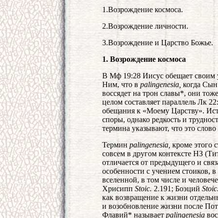
1.Возрождение космоса.
2.Возрождение личности.
3.Возрождение и Царство Божье.
1. Возрождение космоса
В Мф 19:28 Иисус обещает своим 
Ним, что в
palingenesia,
когда Сын
воссядет на трон славы*, они тож
целом составляет параллель Лк 22
обещания к «Моему Царству». Ис
споры, однако редкость и трудно
термина указывают, что это слово
Термин
palingenesia,
кроме этого с
совсем в другом контексте НЗ (Тит
отличается от предыдущего и связ
особенности с учением стоиков, 
вселенной, в том числе и человеч
Хрисипп
Stoic.
2.191; Боэций
Stoic
как возвращение к жизни отдельн
и возобновление жизни после По
Флавий* называет
palingenesia
вос