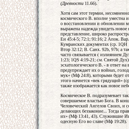
(Древности
11.66).
Хотя сам этот термин, несомненн
космического В. вполне уместна 
о восстановлении и обновлении мир
выражена надежда увидеть новое
представление, широко распростра
Ен 45:4-5; 72:1; 91:16; 2 Апок. Вар.
Кумранских документах (ср. 1QH 13
Втор 32:12; В. Санх. 92b, 97b; а 
часто связывается с излиянием Дух
1:23; 1QS 4:19-21;
см.
Святой Дух)
эсхатологического В. - в ответ на
предупреждает их о войнах, голод
мук» (Мф 24:8), которыми будет 
этого начнется «век грядущий» (с
также изображается как новое небо 
Космическое В. подразумевает та
совершаемое властью Бога. В ко
Человеческий Ангелов Своих, и со
делающих беззаконие... Тогда пра
их» (Мф 13:41, 43). Служившие Ии
одесную Его во славе (Мф 19:28).