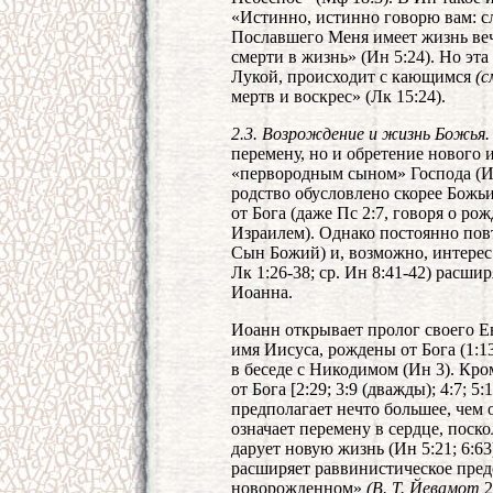
«Истинно, истинно говорю вам: 
Пославшего Меня имеет жизнь веч
смерти в жизнь» (Ин 5:24). Но эт
Лукой, происходит с кающимся
(с
мертв и воскрес» (Лк 15:24).
2.3. Возрождение и жизнь Божья.
перемену, но и обретение нового 
«первородным сыном» Господа (Исх 
родство обусловлено скорее Божь
от Бога (даже Пс 2:7, говоря о ро
Израилем). Однако постоянно по
Сын Божий) и, возможно, интерес
Лк 1:26-38; ср. Ин 8:41-42) расши
Иоанна.
Иоанн открывает пролог своего Е
имя Иисуса, рождены от Бога (1:1
в беседе с Никодимом (Ин 3). Кро
от Бога [2:29; 3:9 (дважды); 4:7; 5
предполагает нечто большее, чем 
означает перемену в сердце, пос
дарует новую жизнь (Ин 5:21; 6:6
расширяет раввинистическое предс
новорожденном»
(В. Т. Йевамот
2