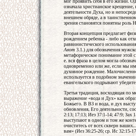
мог проявить себя в его жизни. О
означала христианское крещение, 
деятельности Духа, но и непосред
внешнем обряде, а в таинственно
зрения становятся понятны роль Н
Вторая концепция предлагает физи
рождением ребенка - либо как от
раввинистического использования
Авот
3.1.) для обозначения мужск
метафорическое понимание этой св
е. вся фраза в целом могла обозна
одновременно или же, если мы им
духовное рождение. Малочисленно
используется в подобном значении
евангельского подрывают убедите
Третья традиция, восходящая по 
выражение «вода и Дух» как обр
Божьего. В ВЗ и вода, и дух выст
обновления, Его деятельности, со
2:13; 17:13; Иез 37:1-14; 47:9; Зах
выступают в одном и том же конте
очиститесь от всех скверн ваших.
вам» (Иез 36:25-26; ср. Ис 32:15-17