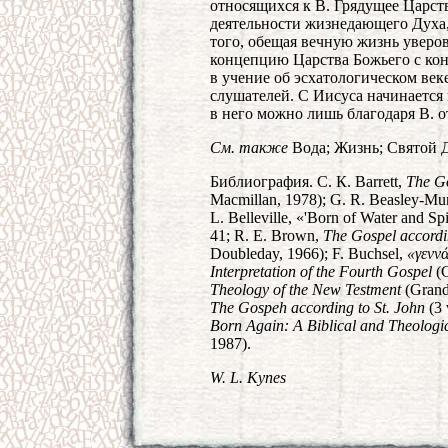
относящихся к В. Грядущее Царств
деятельности жизнедающего Духа,
того, обещая вечную жизнь уверов
концепцию Царства Божьего с кон
в учение об эсхатологическом век
слушателей. С Иисуса начинается
в него можно лишь благодаря В. о
См. также
Вода; Жизнь; Святой 
Библиография. С. К. Barrett,
The Go
Macmillan, 1978); G. R. Beasley-Mu
L. Belleville, «'Born of Water and Spi
41; R. E. Brown,
The Gospel accordin
Doubleday, 1966); F. Buchsel,
«γενν
Interpretation of the Fourth Gospel
(C
Theology of the New Testment
(Grand
The Gospeh according to St. John
(3 
Born Again: A Biblical and Theologi
1987).
W. L. Kynes