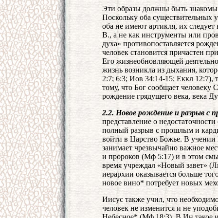
Эти образы должны быть знакомы 
Поскольку оба существительных 
оба не имеют артикля, их следуе
В., а не как инструменты или пр
духа» противопоставляется рожде
человек становится причастен прир
Его жизнеобновляющей деятельност
жизнь возникла из дыхания, котор
2:7; 6:3; Иов 34:14-15; Еккл 12:7)
тому, что Бог сообщает человеку С
рождение грядущего века, века Ду
2.2. Новое рождение и разрыв с 
представление о недостаточности 
полный разрыв с прошлым и кард
войти в Царство Божье. В учении
занимает чрезвычайно важное мес
и пророков (Мф 5:17) и в этом см
время учреждал «Новый завет» (Л
иерархии оказывается больше того
новое вино* потребует новых мехо
Иисус также учил, что необходим
человек не изменится и не уподоб
Небесное* (Мф 18:3). В Ин такое 