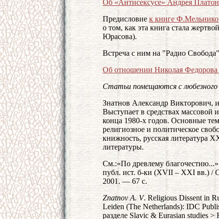
Об «Антисексусе» Андрея Платон
Предисловие
к книге Ф.Мельников
о том, как эта книга стала жертв
Юрасова).
Встреча с ним на "Радио Свобода
Об отношении Николая Федорова 
Статьи помещаются с любезного 
Знатнов Александр Викторович, ис
Выступает в средствах массовой 
конца 1980-х годов. Основные те
религиозное и политическое своб
книжность, русская литература Х
литературы.
См.:«По древлему благочестию...»
публ. ист. б-ки (XVII – XXI вв.) / 
2001. — 67 с.
Znatnov A. V
. Religious Dissent in R
Leiden (The Netherlands): IDC Publis
разделе Slavic & Eurasian studies > 