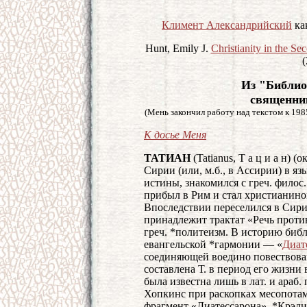
Климент Александрийский
ка
Hunt, Emily J.
Christianity in the S
(
Из "Библио
священни
(Мень закончил работу над текстом к 1985
К досье Меня
ТАТИАН
(Tatianus, Т а ц и а н) (
Сирии (или, м.б., в Ассирии) в я
истины, знакомился с греч. филос. 
прибыл в Рим и стал христианино
Впоследствии переселился в Сирию
принадлежит трактат «Речь против
греч. *политеизм. В историю библ
евангельской *гармонии — «
Диат
соединяющей воедино повествован
составлена Т. в период его жизни в
была известна лишь в лат. и араб.
Хопкинс при раскопках месопотам
фрагмент «Диатессарона». *Крэли