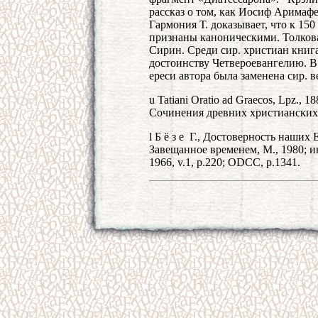
рассказ о том, как Иосиф Аримаф
Гармония Т. доказывает, что к 15
признаны каноническими. Толков
Сирин. Среди сир. христиан книга
достоинству Четвероевангелию. В 
ереси автора была заменена сир. в
u Tatiani Oratio ad Graecos, Lpz., 18
Сочинения древних христианских 
l Б ё з е Г., Достоверность наших Е
Завещанное временем, М., 1980; инос
1966, v.1, p.220; ODCC, p.1341.