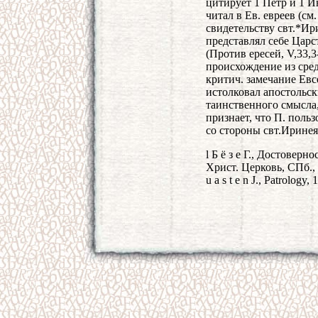
цитирует 1 Петр и 1 И
читал в Ев. евреев (с
свидетельству свт.*Ир
представлял себе Царс
(Против ересей, V,33,3
происхождение из сре
критич. замечание Евс
истолковал апостольск
таинственного смысла,
признает, что П. поль
со стороны свт.Иринея
l Б ё з е Г., Достоверн
Христ. Церковь, СПб., [
u a s t e n J., Patrology,