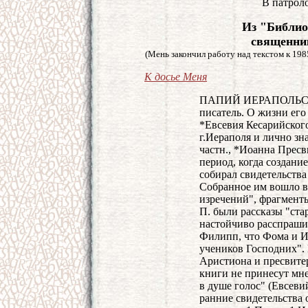
В патрол
Из "Библио
священни
(Мень закончил работу над текстом к 1985
К досье Меня
ПАПИЙ ИЕРАПОЛЬСКИЙ, 
писатель. О жизни его
*Евсевия Кесарийского
г.Иераполя и лично зн
частн., *Иоанна Пресв
период, когда создани
собирал свидетельства
Собранное им вошло в
изречений", фрагменты
П. были рассказы "ста
настойчиво расспрашив
Филипп, что Фома и И
учеников Господних". 
Аристиона и пресвите
книги не принесут мне
в душе голос" (Евсевий
ранние свидетельства о