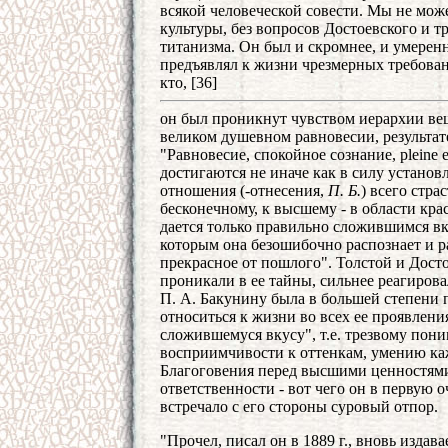
всякой человеческой совести. Мы не мож
культуры, без вопросов Достоевского и т
титанизма. Он был и скромнее, и умеренн
предъявлял к жизни чрезмерных требован
кто, [36]
он был проникнут чувством иерархии вещ
великом душевном равновесии, результате
"Равновесие, спокойное сознание, pleine et 
достигаются не иначе как в силу устано
отношения (-отнесения,
П. Б.
) всего стра
бесконечному, к высшему - в области кра
дается только правильно сложившимся в
которым она безошибочно распознает и ра
прекрасное от пошлого". Толстой и Дост
проникали в ее тайны, сильнее реагиров
П. А. Бакунину была в большей степени 
относиться к жизни во всех ее проявлени
сложившемуся вкусу", т.е. трезвому пон
восприимчивости к оттенкам, умению ка
Благоговения перед высшими ценностями,
ответственности - вот чего он в первую 
встречало с его стороны суровый отпор.
"Прочел, писал он в 1889 г., вновь изд