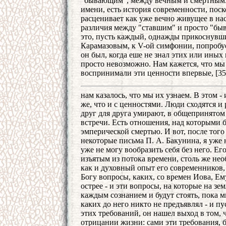
"бывающим", между вечным и смертным. 
имени, есть история современности, пос
расценивает как уже вечно живущее в нас
различия между "ставшим" и просто "бывши
это, пусть каждый, однажды прикоснувш
Карамазовым, к V-ой симфонии, попробуе
он был, когда еше не знал этих или иных
просто невозможно. Нам кажется, что мы
воспринимали эти ценности впервые, [3
нам казалось, что мы их узнаем. В этом 
же, что и с ценностями. Люди сходятся и 
друг для друга умирают, в общепринятом 
встречи. Есть отношения, над которыми б
эмперической смертью. И вот, после того
некоторые письма П. А. Бакунина, я уже н
уже не могу вообразить себя без него. Е
изъятым из потока времени, столь же не
как и духовный опыт его современников,
Богу вопросы, каких, со времен Иова, Ему
острее - и эти вопросы, на которые на зем
каждым сознанием и будут стоять, пока м
каких до него никто не предъявлял - и п
этих требований, он нашел выход в том, 
отрицании жизни: сами эти требования, б