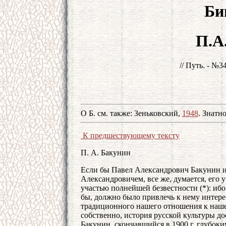
Би
П.А
// Путь. - №34
О Б. см. также: Зеньковский,
1948
. Знатн
К предшествующему тексту
П. А. Бакунин
Если бы Павел Александрович Бакунин 
Александровичем, все же, думается, его у
участью полнейшей безвестности (*): ибо э
бы, должно было привлечь к нему интерес
традиционного нашего отношения к наше
собственно, история русской культуры до
Бакунин, скончавшийся в 1900 г. глубоки