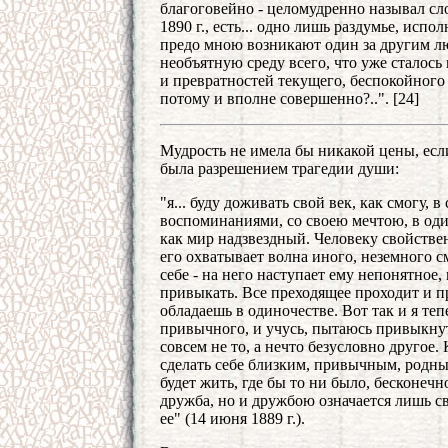
благоговейно - целомудренно называл с
1890 г., есть... одно лишь раздумье, ис
предо мною возникают один за другим лю
необъятную среду всего, что уже сталось 
и превратностей текущего, беспокойного 
потому и вполне совершенно?..". [24]
Мудрость не имела бы никакой цены, если
была разрешением трагедии души:
"я... буду доживать свой век, как смогу, 
воспоминаниями, со своею мечтою, в оди
как мир надзвездный. Человеку свойствен
его охватывает волна иного, неземного с
себе - на него наступает ему непонятное
привыкать. Все преходящее проходит и пр
обладаешь в одиночестве. Вот так и я теп
привычного, и учусь, пытаюсь привыкнуть
совсем не то, а нечто безусловно другое.
сделать себе близким, привычным, родным
будет жить, где бы то ни было, бесконечно
дружба, но и дружбою означается лишь свя
ее" (14 июня 1889 г.).