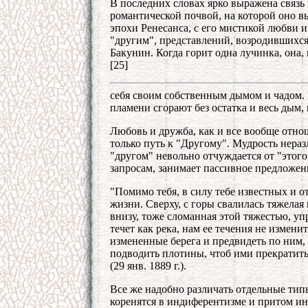
В последних словах ярко выражена связ
романтической почвой, на которой оно в
эпохи Ренесанса, с его мистикой любви 
"другим", представлений, возродившихся
Бакунин. Когда горит одна лучинка, она, 
[25]
себя своим собственным дымом и чадом. Г
пламени сгорают без остатка и весь дым, ве
Любовь и дружба, как и все вообще отно
только путь к "Другому". Мудрость нера
"другом" невольно отчуждается от "этого
запросам, занимает пассивное предложен
"Помимо тебя, в силу тебе известных и о
жизни. Сверху, с горы свалилась тяжелая
внизу, тоже сломанная этой тяжестью, уп
течет как река, нам ее течения не измен
измененные берега и предвидеть по ним, 
подводить плотины, чтоб ими прекратить 
(29 янв. 1889 г.).
Все же надобно различать отдельные тип
коренятся в индиферентизме и притом ин