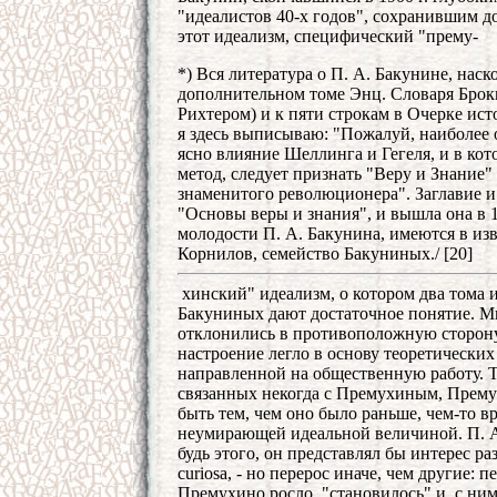
"идеалистов 40-х годов", сохранившим до
этот идеализм, специфический "прему-
*) Вся литература о П. А. Бакунине, наск
дополнительном томе Энц. Словаря Брокг
Рихтером) и к пяти строкам в Очерке ист
я здесь выписываю: "Пожалуй, наиболее 
ясно влияние Шеллинга и Гегеля, и в ко
метод, следует признать "Веру и Знание"
знаменитого революционера". Заглавие и
"Основы веры и знания", и вышла она в 1
молодости П. А. Бакунина, имеются в и
Корнилов, семейство Бакуниных./ [20]
хинский" идеализм, о котором два тома
Бакуниных дают достаточное понятие. М
отклонились в противоположную сторону;
настроение легло в основу теоретических
направленной на общественную работу. Та
связанных некогда с Премухиным, Прему
быть тем, чем оно было раньше, чем-то 
неумирающей идеальной величиной. П. А.
будь этого, он представлял бы интерес р
curiosa, - но перерос иначе, чем другие:
Премухино росло, "становилось" и, с ним