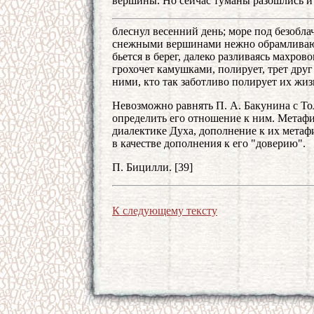
вершины. Но сейчас туманы разошлись и
блеснул весенний день; море под безобл
снежными вершинами нежно обрамливают е
бьется в берег, далеко разливаясь махро
грохочет камушками, полирует, трет друг 
ними, кто так заботливо полирует их жиз
Невозможно равнять П. А. Бакунина с Т
определить его отношение к ним. Метафи
диалектике Духа, дополнение к их метафи
в качестве дополнения к его "доверию".
П. Бицилли. [39]
К следующему тексту