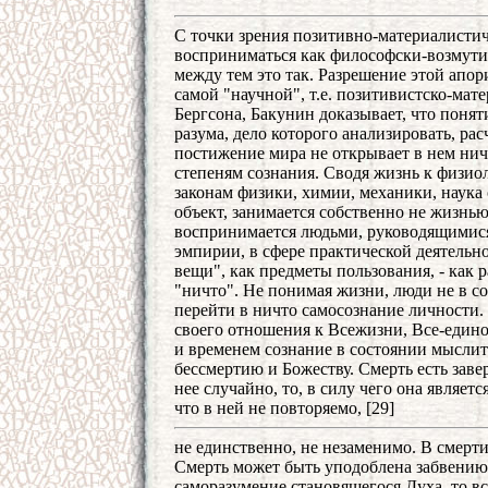
С точки зрения позитивно-материалисти
восприниматься как философски-возмути
между тем это так. Разрешение этой апо
самой "научной", т.е. позитивистско-ма
Бергсона, Бакунин доказывает, что понят
разума, дело которого анализировать, ра
постижение мира не открывает в нем нич
степеням сознания. Сводя жизнь к физио
законам физики, химии, механики, наука
объект, занимается собственно не жизнью
воспринимается людьми, руководящимися 
эмпирии, в сфере практической деятельно
вещи", как предметы пользования, - как 
"ничто". Не понимая жизни, люди не в с
перейти в ничто самосознание личности. 
своего отношения к Всежизни, Все-едино
и временем сознание в состоянии мыслит
бессмертию и Божеству. Смерть есть завер
нее случайно, то, в силу чего она являет
что в ней не повторяемо, [29]
не единственно, не незаменимо. В смерти
Смерть может быть уподоблена забвению. 
саморазумение становящегося Духа, то в