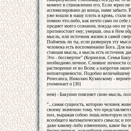
момент в становлении его. Если зерно не
ассимилировано до конца, нами забыто. 
уже вошли в нашу плоть и кровь, стали н
помню что-либо, как нечто само по себе
предмет моего сознания, покуда оно не ум
противостоит ему; умерши, она в Нем об
мысль, или источник жизни в самой смерт
Поймешь ли ты, если развернув эту мысль 
человека есть воспоминание Бога. Для нас
ставшая мысль, а мысль есть источник да
Это - бессмертие" (Корнилов, Семья Бакун
необходимо личное. Слияние личности со
растворение ее во Всем; а напротив окон
неповторяемости. Подобно величайшему
Ренесанса, Николаю Кузанскому - вероятн
упоминает о [30]
нем) - Бакунин поясняет свою мысль, по
"...самая сущность, которою человек живе
своему значению тому, что представляетс
них, выражая собою лишь некоторую исти
всеобщего математического смысла; и по
даже какому-либо изменению, какое бы з
бесчисленные, дальнейшие определения,