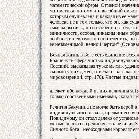
математической сферы. Отменой значения
математика, потому что всеобщий смысл,
которым одушевлена и каждая из ее малей
человека не в том только, что он, как с
смысла бытия..., но и особенно в том, что
единичности, особая, никаким иным обра
особности невозможно ни отменить, ни в
ее незаменимой, вечной чертой" (Основы 
Вечная жизнь в Боге есть единение всех
Божие есть сфера чистых индивидуальнос
Лосский, высказывая ту же мысль, удачно
сколько у них детей, отвечают называя н
мировоззрений, стр. 170). Чистые индиви
длежат, ибо каждый из них величина sui 
только собственными именами, сказал Гет
Религия Бакунина не могла быть верой в
индивидуального начала, предмет его ве
Повидимому он стоял далеко от установл
указывал, что его религия есть религия 
Личного Бога - необходимый коррелят его