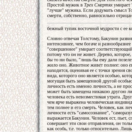
Простой мужик в
Трех Смертях
умирает 
"лучше" мужика. Если додумать смысл Тол
смерти, собственно, равносильно отрицан
бежный тупик восточной мудрости с ее 
Словно отвечая Толстому, Бакунин развив
интенсивнее, чем богаче и разнообразнее
"совершеннее" умирает соответствующий 
потому что он не живет. Дерево, которое
бы то ни было, "лишь бы ему дали позеле
жило оно. Животное живет полнее: оно еще
находится, оценивая ее с точки зрения св
вида, которого оно является особью, кото
могущая быть замещенной другой особью
личность есть именно личность, а не про
может быть замещена никакою другою лич
человека есть невозместимая утрата. Дру
чем ярче выражена человеческая индивиду
тем полнее и его смерть. Человек, как ли
личности есть "самосознание", "саморазу
выражается Бакунин. Человек ест, пьет, с
совершает эти свои отправления, он тольк
как особь, т.е. только относительно. Лиш