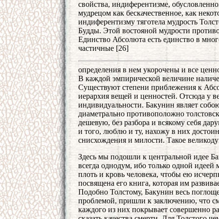
свойства, индиферентизме, обусловленно
мудрецом как бескачественное, как неко
индиферентизму тяготела мудрость Толст
Будды. Этой востояной мудрости противо
Единство Абсолюта есть единство в мно
частичные [26]
определения в нем укорочены и все ценно
В каждой эмпирической величине наличес
Существуют степени приблежения к Абсо
иерархия вещей и ценностей. Отсюда у в
индивидуальности. Бакунин являет собо
диаметрально противоположно толстовс
дешевую, без разбора и всякому себя д
и того, люблю и ту, нахожу в них достои
снисхождения и милости. Такое великодуши
Здесь мы подошли к центральной идее Бак
всегда однодум, ибо только одной идеей
плоть и кровь человека, чтобы ею исчерп
посвящена его книга, которая им развивае
Подобно Толстому, Бакунин весь поглоще
проблемой, пришли к заключению, что сме
каждого из них покрывает совершенно ра
сказать качества смерти. Для Толстого ч