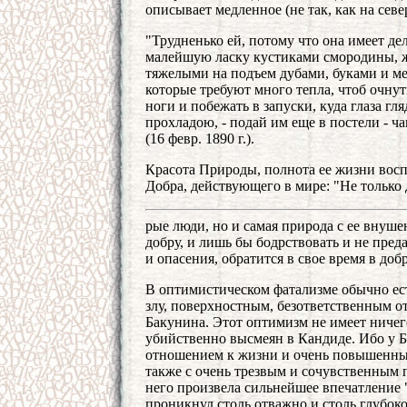
описывает медленное (не так, как на сев
"Трудненько ей, потому что она имеет де
малейшую ласку кустиками смородины, жи
тяжелыми на подъем дубами, буками и ме
которые требуют много тепла, чтоб очнуть
ноги и побежать в запуски, куда глаза гляд
прохладою, - подай им еще в постели - ча
(16 февр. 1890 г.).
Красота Природы, полнота ее жизни восп
Добра, действующего в мире: "Не только 
рые люди, но и самая природа с ее внуш
добру, и лишь бы бодрствовать и не пред
и опасения, обратится в свое время в добро
В оптимистическом фатализме обычно ес
злу, поверхностным, безответственным 
Бакунина. Этот оптимизм не имеет ничег
убийственно высмеян в Кандиде. Ибо у Б
отношением к жизни и очень повышенным
также с очень трезвым и сочувственным п
него произвела сильнейшее впечатление 
проникнул столь отважно и столь глубок