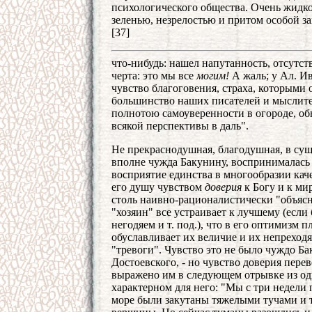
психологического общества. Очень жидко
зеленью, незрелостью и притом особой за
[37]
что-нибудь: нашел напутанность, отсутств
черта: это мы все
могим!
А жаль; у Ал. Ив
чувство благоговения, страха, которыми 
большинство наших писателей и мыслител
полнотою самоуверенности в огороде, об
всякой перспективы в даль".
Не прекраснодушная, благодушная, в сущ
вполне чужда Бакунину, воспринималась и
восприятие единства в многообразии кач
его душу чувством
доверия
к Богу и к ми
столь наивно-рационалистически "объясня
"хозяин" все устраивает к лучшему (если 
негодяем и т. под.), что в его оптимизм 
обуславливает их величие и их непреход
"тревоги". Чувство это не было чуждо Ба
Достоевского, - но чувство доверия пе
выражено им в следующем отрывке из одно
характерном для него: "Мы с три недели п
море были закутаны тяжелыми тучами и 