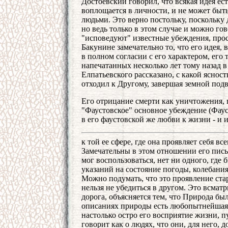
Достоевский говорил, что всякая идея ес
воплощается в личности, и не может быт
людьми. Это верно постольку, поскольку 
но ведь только в этом случае и можно г
"исповедуют" известные убеждения, прост
Бакунине замечательно то, что его идея, 
в полном согласии с его характером, его
напечатанных несколько лет тому назад
Елпатьевского рассказано, с какой яснос
отходил к Другому, завершая земной подв
Его отрицание смерти как уничтожения, п
"Фаустовское" основное убеждение (Фаус
в его фаустовской же любви к жизни - и 
к той ее сфере, где она проявляет себя в
Замечательны в этом отношении его пись
мог воспользоваться, нет ни одного, где
указаний на состояние погоды, колебания
Можно подумать, что это проявление ста
нельзя не убедиться в другом. Это всмат
дорога, объясняется тем, что Природа бы
описаниях природы есть любопытнейшая ч
настолько остро его восприятие жизни, п
говорит как о людях, что они, для него,