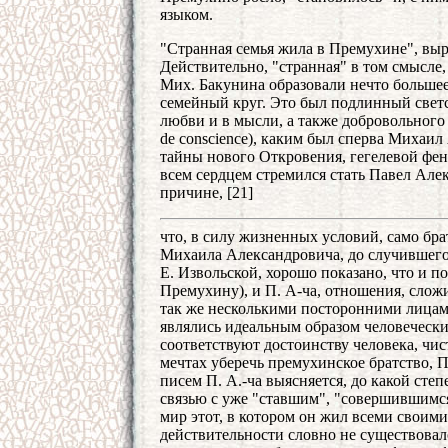
языком.
"Странная семья жила в Премухине", выр
Действительно, "странная" в том смысле
Мих. Бакунина образовали нечто большее
семейный круг. Это был подлинный светс
любви и в мысли, а также добровольного 
de conscience), каким был сперва Михаил
тайны нового Откровения, гегелевой фен
всем сердцем стремился стать Павел Алек
причине, [21]
что, в силу жизненных условий, само бра
Михаила Александровича, до случившегос
Е. Извольской, хорошо показано, что и по
Премухину), и П. А-ча, отношения, слож
так же несколькими посторонними лица
являлись идеальным образом человеческ
соответствуют достоинству человека, чи
мечтах уберечь премухинское братство, 
писем П. А.-ча выясняется, до какой степ
связью с уже "ставшим", "совершившимс
мир этот, в котором он жил всеми своим
действительности словно не существовал