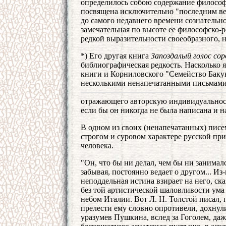
определилось собою содержание философ
посвящена исключительно "последним вещ
до самого недавнего времени сознательно
замечательная по высоте ее философско-р
редкой выразительности своеобразного, 
*) Его другая книга
Запоздалый голос сор
библиографическая редкость. Насколько я
книги и Корниловского "Семейство Бакун
несколькими ненапечатанными письмами 
отражающего авторскую индивидуальност
если бы он никогда не была написана и н
В одном из своих (ненапечатанных) писем
строгом и суровом характере русской при
человека.
"Он, что бы ни делал, чем бы ни занимался
забывая, постоянно ведает о другом... И
неподдельная истина взирает на него, ска
без той артистической шаловливости ума 
небом Италии. Вот Л. Н. Толстой писал, п
прелести ему словно опротивели, дохнул
уразумев Пушкина, вслед за Гоголем, даж