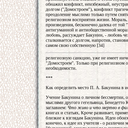
обнажил конфликт, неизбежный, неустра
долгом ("Домостроем"), конфликт трагич
преодоление мыслимо только путем снятия
религиозном восприятии жизни. Мораль,
произведения, бесконечно далека от той 
антигуманной и антиобщественной морали
любовь, рассуждает Бакунин, - любовь че
сталкивается с долгом, напротив, станов
самом свою собственную [34]
религиозную санкцию, уже не имеет ниче
"Домостроем". Только при религиозном 
необходимости.
***
Как определить место П. А. Бакунина в 
Учение Бакунина о личном бессмертии, о 
мыслями другого гегельянца, Бенедетто 
заглавием:
Что живо и что мертво в фил
книгах и статьях, Кроче развивает, прим
близкие к взглядам Бакунина. Идеи обоих 
конечно, к идее их учителя - о различии