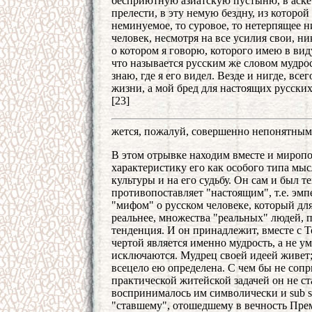
бесприютную азиатскую пустыню, в аскет
прелести, в эту немую бездну, из которой
неминуемое, то суровое, то нетерпящее 
человек, несмотря на все усилия свои, ни
о котором я говорю, которого имею в вид
что называется русским же словом мудрос
знаю, где я его видел. Везде и нигде, все
жизни, а мой бред для настоящих русских
[23]
жется, пожалуй, совершенно непонятным
В этом отрывке находим вместе и мироп
характеристику его как особого типа мыс
культуры и на его судьбу. Он сам и был 
противопоставляет "настоящим", т.е. э
"мифом" о русском человеке, который дл
реальнее, множества "реальных" людей, 
тенденция. И он принадлежит, вместе с 
чертой является именно мудрость, а не у
исключаются. Мудрец своей идеей живет;
всецело ею определена. С чем бы не сопр
практической житейской задачей он не ста
воспринималось им символически и sub spe
"ставшему", отошедшему в вечность Прем