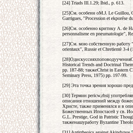
[24] Triads III.1.29; Ibid., p. 613.
[25]См. особенн оM.J. Le Guillou, O.
Garrigues, "Procession et ekporése du
[26]См. особенно критику A. de Hal
personnalisme en pneumatologie", Re
[27]См. мою собственную работу "La
orientaux", Russie et Chretientè 3-4 
[28]ОдискуссияхпоповодуученияСо
Historical Trends and Doctrinal The
pp. 187-88; такжеChrist in Eastern C
Seminary Press, 1975) pp. 197-99.
[29] Эта точка зрения хорошо пред
[30] Термин pericw,rhsij употреб
описания отношений между божес
Христе, также применялся и в о
Божественных Ипостасей у св. Ио
G.L. Prestige, God in Patristic Thou
такженашуработу Byzantine Theolog
[31] Antirrheoics against Akindy