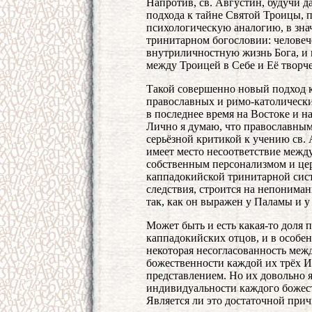
Напротив, св. Августин, будучи 
подхода к тайне Святой Троицы,
психологическую аналогию, в зна
тринитарном богословии: человеч
внутриличностную жизнь Бога, и 
между Троицей в Себе и Её творч
Такой совершенно новый подход 
православных и римо-католически
в последнее время на Востоке и на
Лично я думаю, что православным
серьёзной критикой к учению св. 
имеет место несоответствие межд
собственным персонализмом и це
каппадокийской тринитарной сист
следствия, строится на непонима
так, как он выражен у Паламы и у
Может быть и есть какая-то доля 
каппадокийских отцов, и в особен
некоторая несогласованность меж
божественности каждой их трёх 
представлением. Но их довольно 
индивидуальности каждого божес
Является ли это достаточной при