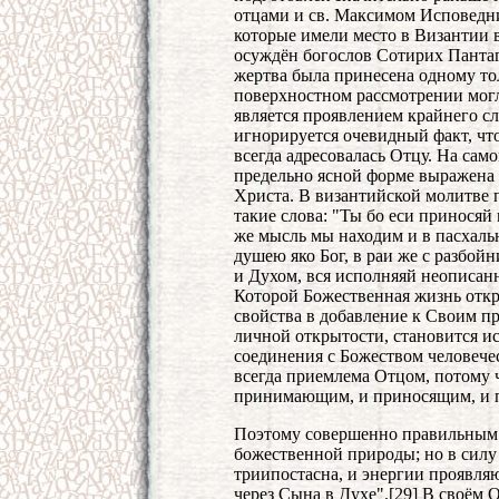
отцами и св. Максимом Исповедник
которые имели место в Византии в
осуждён богослов Сотирих Пантаге
жертва была принесена одному тол
поверхностном рассмотрении могл
является проявлением крайнего сл
игнорируется очевидный факт, что
всегда адресовалась Отцу. На сам
предельно ясной форме выражена 
Христа. В византийской молитве 
такие слова: "Ты бо еси приносяй
же мысль мы находим и в пасхальн
душею яко Бог, в раи же с разбойн
и Духом, вся исполняяй неописан
Которой Божественная жизнь откр
свойства в добавление к Своим п
личной открытости, становится и
соединения с Божеством человечес
всегда приемлема Отцом, потому 
принимающим, и приносящим, и по
Поэтому совершенно правильным б
божественной природы; но в силу 
триипостасна, и энергии проявля
через Сына в Духе".[29] В своём 