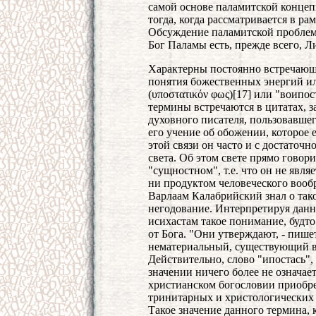
самой основе паламитской концеп
тогда, когда рассматривается в р
Обсуждение паламитской проблема
Бог Паламы есть, прежде всего, Л
Характерны постоянно встречающ
понятия божественных энергий ил
(υποστατικόν φως)[17] или "воипос
термины встречаются в цитатах, 
духовного писателя, пользовавше
его учение об обожении, которое 
этой связи он часто и с достаточ
света. Об этом свете прямо говор
"сущностном", т.е. что он не явл
ни продуктом человеческого вооб
Варлаам Калабрийский знал о тако
негодование. Интерпретируя данн
исихастам такое понимание, будто
от Бога. "Они утверждают, - пише
нематериальный, существующий в 
Действительно, слово "ипостась",
значении ничего более не означает
христианском богословии приобре
тринитарных и христологических с
Такое значение данного термина, 