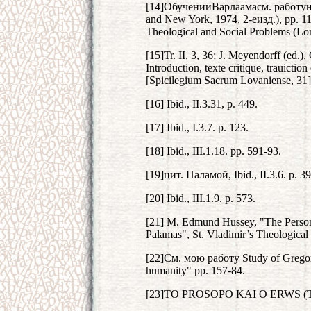
[14]ОбученииВарлаамасм. работунас
and New York, 1974, 2‑еизд.), pp. 11
Theological and Social Problems (Lo
[15]Tr. II, 3, 36; J. Meyendorff (ed.)
Introduction, texte critique, trauictio
[Spicilegium Sacrum Lovaniense, 31]
[16] Ibid., II.3.31, p. 449.
[17] Ibid., I.3.7. p. 123.
[18] Ibid., III.1.18. pp. 591-93.
[19]цит. Паламой, Ibid., II.3.6. p. 39
[20] Ibid., III.1.9. p. 573.
[21] M. Edmund Hussey, "The Persons
Palamas", St. Vladimir’s Theological
[22]См. мою работу Study of Gregor
humanity" pp. 157-84.
[23]TO PROSOPO KAI O ERWS (The 