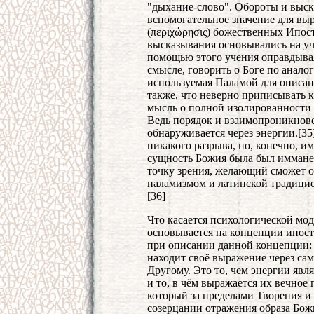
"дыхание-слово". Обороты и выс
вспомогательное значение для в
(περιχώρησις) божественных Ипос
высказывания основывались на уч
помощью этого учения оправдыва
смысле, говорить о Боге по анало
используемая Паламой для описан
также, что неверно приписывать
мысль о полной изолированности 
Ведь порядок и взаимопроникнов
обнаруживается через энергии.[3
никакого разрыва, но, конечно, им
сущность Божия была был имманен
точку зрения, желающий сможет 
паламизмом и латинской традицие
[36]
Что касается психологической мод
основывается на концепции ипост
при описании данной концепции:
находит своё выражение через са
Другому. Это то, чем энергии яв
и то, в чём выражается их вечное
который за пределами Творения и 
созерцании отражения образа Бож