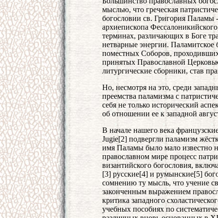
Большинство православных богосло
мыслью, что греческая патристиче
богословии св. Григория Паламы -
архиепископа Фессалоникийского,
терминах, различающих в Боге тр
нетварные энергии. Паламитское
поместных Соборов, проходивших 
принятых Православной Церковью
литургические сборники, став пр
Но, несмотря на это, среди запад
преемства паламизма с патристич
себя не только исторический аспе
об отношении ее к западной авгу
В начале нашего века французские
Jugie[2] подвергли паламизм жёст
имя Паламы было мало известно на
православном мире процесс патри
византийского богословия, включа
[3] русские[4] и румынские[5] бо
сомнению ту мысль, что учение с
законченным выражением правосла
критика западного схоластическо
учебных пособиях по систематич
различных вновь основанных в XI