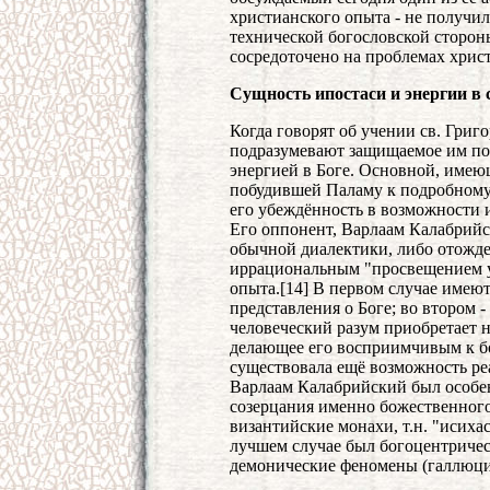
христианского опыта - не получил
технической богословской сторон
сосредоточено на проблемах хрис
Сущность ипостаси и энергии в 
Когда говорят об учении св. Григ
подразумевают защищаемое им по
энергией в Боге. Основной, име
побудившей Паламу к подробному
его убеждённость в возможности и
Его оппонент, Варлаам Калабрийск
обычной диалектики, либо отожде
иррациональным "просвещением ум
опыта.[14] В первом случае имею
представления о Боге; во втором 
человеческий разум приобретает н
делающее его восприимчивым к бо
существовала ещё возможность ре
Варлаам Калабрийский был особе
созерцания именно божественного
византийские монахи, т.н. "исихас
лучшем случае был богоцентрическ
демонические феномены (галлюци