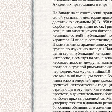
Академиях православного мира.
На Западе на святоотеческий тра
силой указывали некоторые право
достаточно актуальны.[6] В 1958 
Сорбонне диссертацию по св. Гр
сочинения византийского богосло
несколько сотен[8] публикаций п
характера. И вполне естественно, 
Палама занимал архиепископскую 
группа по изучению наследия Пал
целая серия публикаций неизданны
интересно, несмотря на это, выска
несовместимости между паламизм
повторено группой римо-католиче
периодическом журнале Istina.[10
что мысль об имеющем место в Бо
ипостасью и энергией принадлежи
греческой святоотеческой традици
отрицающего эту идею как несов
простоте, в действительности бол
наиболее ярко выраженной св. М
утверждается это в довольно рез
богословы обвиняются в желании 
противном случае был бы совсем з