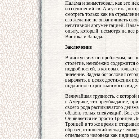
Палама и заимствовал, как это н
из сочинений св. Августина, кото
смотреть только как на стремлени
его желание не ограничивать свою
негативной аргументацией. Палам
опыту, который, несмотря на все 
Востока и Запада.
Заключение
В дискуссиях по проблемам, возн
столетие, неизбежно содержится 
подробностей, в которых только 
значение. Задача богословия сегод
выражать, в целях достижения по
подлинного христианского свидет
Величайшая трудность, с которой
в Америке, это преобладание, при
своего рода расплывчатого деизма
область голых спекуляций. Бог, е
Он является не просто Троицей Л
Троицей в то же время и открыв
образец отношений между человеч
отдельного человека как индивид