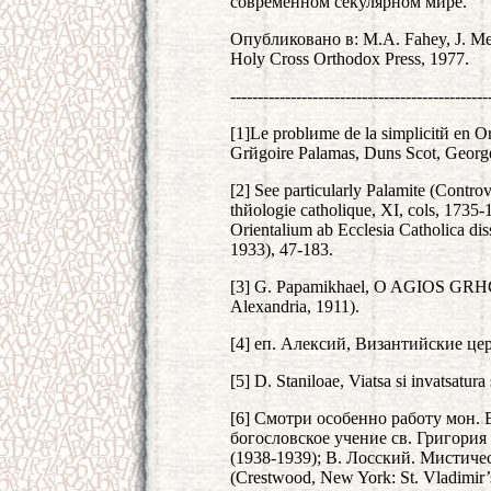
современном секулярном мире.
Опубликовано в: M.A. Fahey, J. Meye
Holy Cross Orthodox Press, 1977.
-----------------------------------------------
[1]Le problиme de la simplicitй en O
Grйgoire Palamas, Duns Scot, George
[2] See particularly Palamite (Contro
thйologie catholique, XI, cols, 1735
Orientalium ab Ecclesia Catholica diss
1933), 47-183.
[3] G. Papamikhael, O AGIOS GR
Alexandria, 1911).
[4] еп. Алексий, Византийские це
[5] D. Stanilоae, Viatsa si invatsatura
[6] Смотри особенно работу мон.
богословское учение св. Григория 
(1938-1939); В. Лосский. Мистич
(Crestwood, New York: St. Vladimir