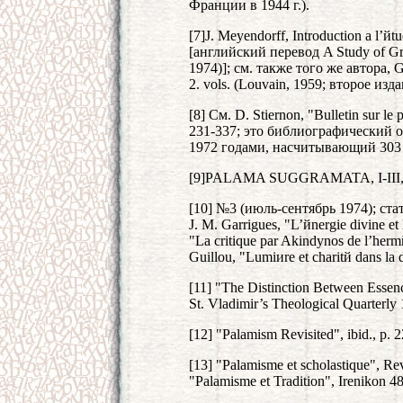
Франции в 1944 г.).
[7]J. Meyendorff, Introduction а l’йt
[английский перевод A Study of Gr
1974)]; см. также того же автора, G
2. vols. (Louvain, 1959; второе изд
[8] См. D. Stiernon, "Bulletin sur l
231-337; это библиографический 
1972 годами, насчитывающий 303 
[9]PALAMA SUGGRAMATA, I-III, (
[10] №3 (июль-сентябрь 1974); стать
J. M. Garrigues, "L’йnergie divine et
"La critique par Akindynos de l’herm
Guillou, "Lumiиre et charitй dans la d
[11] "The Distinction Between Essenc
St. Vladimir’s Theological Quarterly 
[12] "Palamism Revisited", ibid., p. 2
[13] "Palamisme et scholastique", R
"Palamisme et Tradition", Irenikon 4