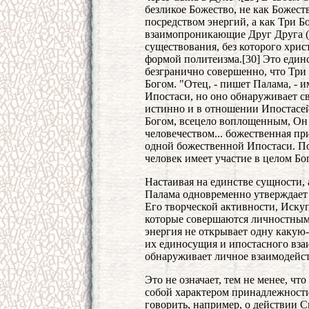
безликое Божество, не как Божест
посредством энергий, а как Три 
взаимопроникающие Друг Друга (πε
существования, без которого хрис
формой политеизма.[30] Это един
безгранично совершенно, что Три
Богом. "Отец, - пишет Палама, - 
Ипостаси, но оно обнаруживает св
истинно и в отношении Ипостасей
Богом, всецело воплощенным, Он
человечеством... божественная пр
одной божественной Ипостаси. По
человек имеет участие в целом Бог
Настаивая на единстве сущности,
Палама одновременно утверждает 
Его творческой активности, Иску
которые совершаются личностным 
энергия не открывает одну какую
их единосущия и ипостасного вза
обнаруживает личное взаимодейст
Это не означает, тем не менее, ч
собой характером принадлежности
говорить, например, о действии С