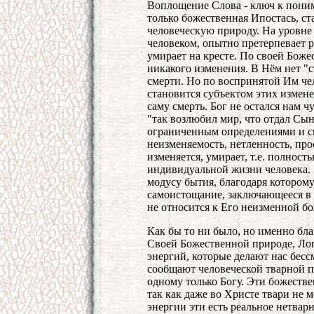
Воплощение Слова - ключ к поним
только божественная Ипостась, с
человеческую природу. На уровне
человеком, опытно претерпевает ро
умирает на кресте. По своей Боже
никакого изменения. В Нём нет "с
смерти. Но по воспринятой Им че
становится субъектом этих измен
саму смерть. Бог не остался нам 
"так возлюбил мир, что отдал Сын
ограниченным определениями и св
неизменяемость, нетленность, прос
изменяется, умирает, т.е. полнос
индивидуальной жизни человека. 
модусу бытия, благодаря которому
самоистощание, заключающееся в п
не относится к Его неизменной б
Как бы то ни было, но именно бла
Своей Божественной природе, Лог
энергий, которые делают нас бесс
сообщают человеческой тварной п
одному только Богу. Эти божестве
так как даже во Христе твари не
энергии эти есть реальное нетвар