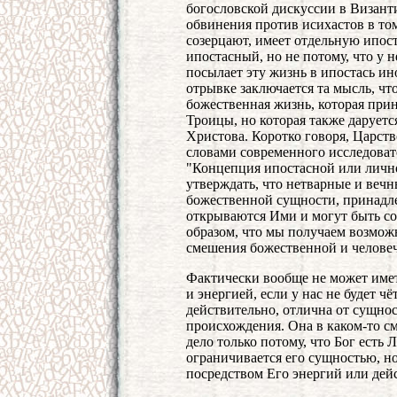
богословской дискуссии в Византи
обвинения против исихастов в том
созерцают, имеет отдельную ипоста
ипостасный, но не потому, что у н
посылает эту жизнь в ипостась ино
отрывке заключается та мысль, чт
божественная жизнь, которая при
Троицы, но которая также даруетс
Христова. Коротко говоря, Царст
словами современного исследоват
"Концепция ипостасной или личн
утверждать, что нетварные и вечн
божественной сущности, принадл
открываются Ими и могут быть со
образом, что мы получаем возмож
смешения божественной и человеч
Фактически вообще не может име
и энергией, если у нас не будет ч
действительно, отлична от сущнос
происхождения. Она в каком-то см
дело только потому, что Бог есть
ограничивается его сущностью, н
посредством Его энергий или дей