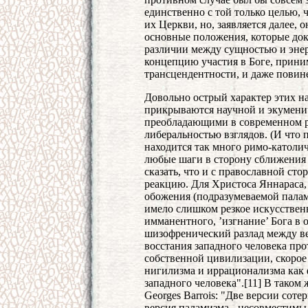
единственно с той только целью, ч
их Церкви, но, заявляется далее, 
основные положения, которые дока
различии между сущностью и эне
концепцию участия в Боге, прин
трансцендентности, и даже повин
Довольно острый характер этих на
прикрываются научной и экуменич
преобладающими в современном р
либеральностью взглядов. (И что 
находится так много римо-католич
любые шаги в сторону сближения 
сказать, что и с православной ст
реакцию. Для Христоса Яннараса,
обожения (подразумеваемой пала
имело слишком резкое искусствен
имманентного, ’изгнание’ Бога в 
шизофренический разлад между в
восстания западного человека пр
собственной цивилизации, скорое
нигилизма и иррационализма как
западного человека".[11] В таком 
Georges Barrois: "Две версии соте
версия паламизма - несовместимы 