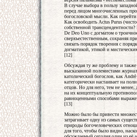
В случае выбора в пользу западно
перед лицом многочисленных про
богословской мысли. Как перейти
Как освободить Actus Purus (чисто
собственной трансцендентности? К
De Deo Uno с догматом о троично
сверхъестественным, сохраняя пр
связать порядок творения с поряд
догматикой, этикой и мистическ
[12]
Обсуждая ту же проблему и также
высказанной полемистами журнала 
католический богослов, как Andrè
категорически настаивает на пол
отцов. Но для него, тем не менее,
на их концептуальную противопол
равноценными способами выражени
[13]
Можно было бы привести множеств
затрагивает одну из самых сущест
природы богочеловеческих отноше
для того, чтобы было видно, наско
обсуждаемый сегодня один из её а