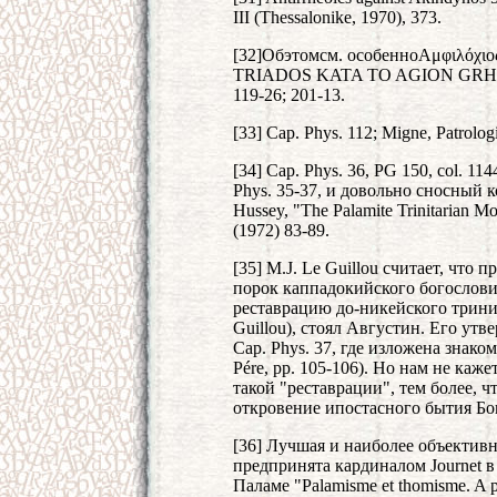
III (Thessalonike, 1970), 373.
[32]Обэтомсм. особенноΑμφιλόχ
TRIADOS KATA TO AGION GRHGOR
119-26; 201-13.
[33] Cap. Phys. 112; Migne, Patrologi
[34] Cap. Phys. 36, PG 150, col. 
Phys. 35-37, и довольно сносный
Hussey, "The Palamite Trinitarian Mo
(1972) 83-89.
[35] M.J. Le Guillou считает, что 
порок каппадокийского богослови
реставрацию до-никейского тринит
Guillou), стоял Августин. Его ут
Cap. Phys. 37, где изложена знако
Pére, pp. 105-106). Но нам не каже
такой "реставрации", тем более, ч
откровение ипостасного бытия Бо
[36] Лучшая и наиболее объектив
предпринята кардиналом Journet 
Паламе "Palamisme et thomisme. A pr