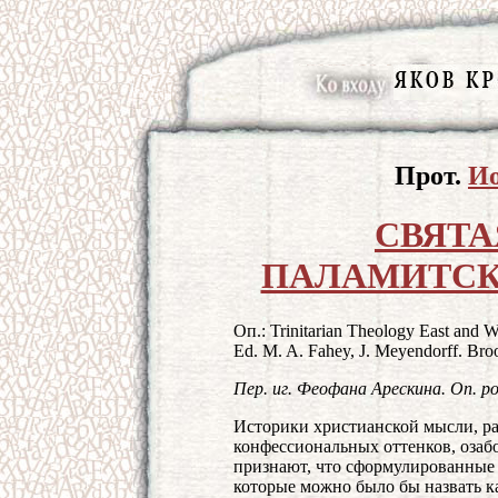
Прот.
И
СВЯТА
ПАЛАМИТС
Оп.: Trinitarian Theology East and 
Ed. M. A. Fahey, J. Meyendorff. Bro
Пер. иг. Феофана Арескина. Оп. por
Историки христианской мысли, ра
конфессиональных оттенков, озаб
признают, что сформулированные 
которые можно было бы назвать ка