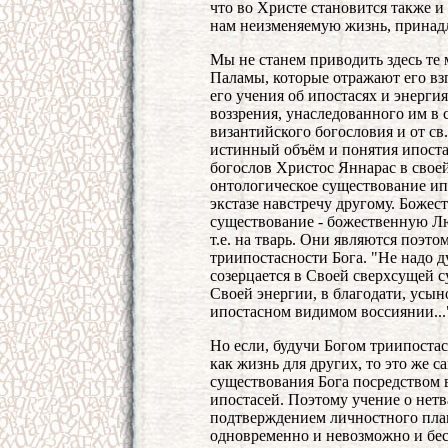
что во Христе становится также и
нам неизменяемую жизнь, принад
Мы не станем приводить здесь те
Паламы, которые отражают его вз
его учения об ипостасях и энерги
воззрения, унаследованного им в 
византийского богословия и от с
истинный объём и понятия ипоста
богослов Христос Яннарас в своей
онтологическое существование ип
экстазе навстречу другому. Боже
существование - божественную Л
т.е. на тварь. Они являются поэт
триипостасности Бога. "Не надо ду
созерцается в Своей сверхсущей су
Своей энергии, в благодати, усы
ипостасном видимом воссиянии...
Но если, будучи Богом триипостас
как жизнь для других, то это же 
существования Бога посредством
ипостасей. Поэтому учение о нетв
подтверждением личностного план
одновременно и невозможно и бес