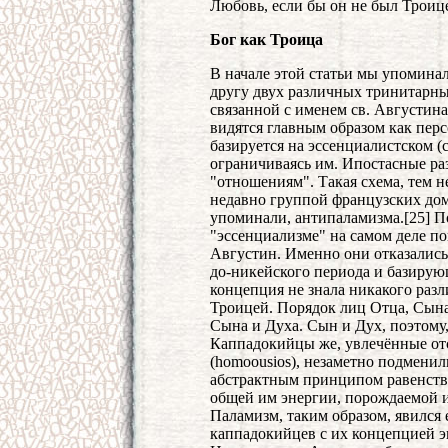
Любовь, если бы он не был Троиц
Бог как Троица
В начале этой статьи мы упомина
другу двух различных тринитарных
связанной с именем св. Августин
видятся главным образом как пер
базируется на эссенциалистском (
ограничиваясь им. Ипостасные раз
"отношениям". Такая схема, тем н
недавно группой французских до
упоминали, антипаламизма.[25] П
"эссенциализме" на самом деле по
Августин. Именно они отказались
до-никейского периода и базирую
концепция не знала никакого раз
Троицей. Порядок лиц Отца, Сына
Сына и Духа. Сын и Дух, поэтому
Каппадокийцы же, увлечённые от
(homoousios), незаметно подмени
абстрактным принципом равенств
общей им энергии, порождаемой 
Паламизм, таким образом, явился
каппадокийцев с их концепцией 