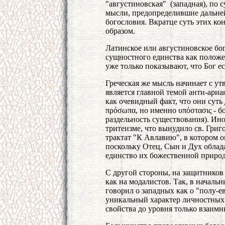
"августиновская" (западная), по 
мысли, предопределившие дальней
богословия. Вкратце суть этих к
образом.
Латинское или августиновское бо
сущностного единства как положен
уже только показывают, что Бог е
Греческая же мысль начинает с ут
является главной темой анти-ариа
как очевидный факт, что они суть
πρόσωπα, но именно υπόστασις - 
раздельность существования). Ин
тритеизме, что вынудило св. Гри
трактат "К Авлавию", в котором он
поскольку Отец, Сын и Дух облад
единство их божественной приро
С другой стороны, на защитников
как на модалистов. Так, в началь
говорил о западных как о "полу-
уникальный характер личностных 
свойства до уровня только взаим