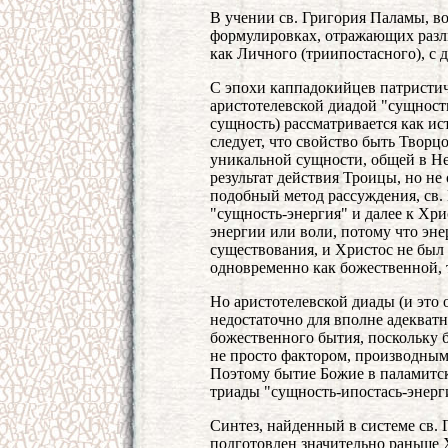
В учении св. Григория Паламы, во
формулировках, отражающих разл
как Личного (триипостасного), с 
С эпохи каппадокийцев патристич
аристотелевской диадой "сущность
сущность) рассматривается как и
следует, что свойство быть Творц
уникальной сущности, общей в Не
результат действия Троицы, но не
подобный метод рассуждения, св
"сущность-энергия" и далее к Хри
энергии или воли, потому что эн
существования, и Христос не был 
одновременно как божественной, т
Но аристотелевской диады (и это
недостаточно для вполне адекват
божественного бытия, поскольку 
не просто фактором, производным
Поэтому бытие Божие в паламитс
триады "сущность-ипостась-энерг
Синтез, найденный в системе св.
подготовлен значительно раньше 