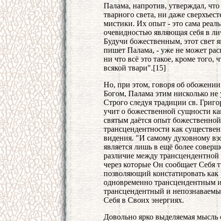
Палама, напротив, утверждал, что
тварного света, ни даже сверхъес
мистики. Их опыт - это сама реал
очевидностью являющая себя в лич
Будучи божественным, этот свет яв
пишет Палама, - уже не может расп
ни что всё это такое, кроме того, 
всякой твари".[15]
Но, при этом, говоря об обожении
Богом, Палама этим нисколько не
Строго следуя традиции св. Григ
учит о божественной сущности ка
святым даётся опыт божественной
трансцендентности как существе
видения. "И самому духовному вз
является лишь в ещё более совер
различие между трансцендентной
через которые Он сообщает Себя т
позволяющий констатировать как р
одновременно трансцендентным и
трансцендентный и непознаваемый
Себя в Своих энергиях.
Довольно ярко выделяемая мысль о