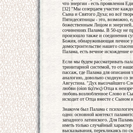
что энергии - есть проявления Ед
[32] "Мы созерцаем участие каждо
Сына и Святого Духа; но всё твор
Пятидесятницы - это, возможно, 
божественным Лицом и энергией, 
сочинениях Паламы. В 50‑цу не п
произошло также и соединения су
Божия, обнаруживающая личное у
домостроительстве нашего спасени
Палама, есть вечное исхождение о
Если мы будем рассматривать пал
тринитарной системой, то от наш
пассаж, где Палама для описания
аналогию, довольно сходную со з
Августина. "Дух высочайшего Сло
любви (oίon tiςέrwς) Отца к неиз
любовь возлюбленное Слово и Сы
исходит от Отца вместе с Сыном 
Знакоvм был Палама с психологиче
одно: основной контекст паламитс
западного латинского. Для Палам
иметь только случайный характер
высказывания, перекликаясь по с