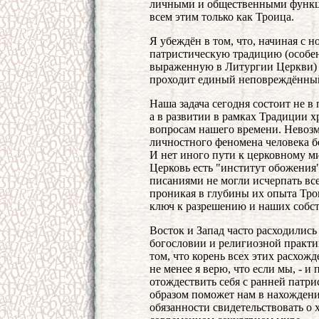
личными и общественными функци
всем этим только как Троица.
Я убеждён в том, что, начиная с 
патристическую традицию (особе
выраженную в Литургии Церкви) 
проходит единый неповреждённы
Наша задача сегодня состоит не в
а в развитии в рамках Традиции 
вопросам нашего времени. Невоз
личностного феномена человека б
И нет иного пути к церковному мир
Церковь есть "институт обожения"
писаниями не могли исчерпать вс
проникая в глубины их опыта Тро
ключ к разрешению и наших собс
Восток и Запад часто расходилис
богословии и религиозной практик
том, что корень всех этих расхо
не менее я верю, что если мы, - и
отождествить себя с ранней патр
образом поможет нам в нахожден
обязанности свидетельствовать о 