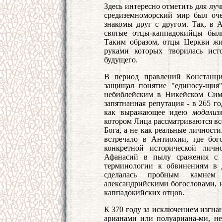
Здесь интересно отметить для лу
средиземноморский мир был оче
знакомы друг с другом. Так, в 
святые отцы-каппадокийцы был
Таким образом, отцы Церкви ж
руками которых творилась ист
будущего.
В период правлений Констанц
защищал понятие "единосу-щия
небиблейским в Никейском Симв
запятнанная репутация - в 265 г
как выражающее идею
модали
котором Лица рассматриваются вс
Бога, а не как реальные личнос
встречало в Антиохии, где бог
конкретной исторической личн
Афанасий в пылу сражения с о
терминологии к обвинениям в 
сделалась пробным камнем
александрийскими богословами, 
каппадокийских отцов.
К 370 году за исключением изгна
арианами или полуариана-ми, не