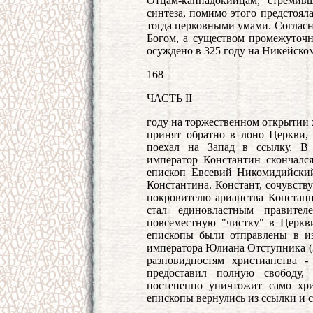
Отцам-каппадокийцам, стремив
синтеза, помимо этого предстоял
тогда церковными умами. Соглас
Богом, а существом промежуточ
осуждено в 325 году на Никейском
168
ЧАСТЬ II
году на торжественном открытии 
принят обратно в лоно Церкви,
поехал на Запад в ссылку. В 
император Константин скончалс
епископ Евсевий Никомидийски
Константина. Констант, сочувств
покровителю арианства Констанц
стал единовластным правите
повсеместную "чистку" в Церкви
епископы были отправлены в из
императора Юлиана Отступника (36
разновидностям христианства 
предоставил полную свободу, 
постепенно уничтожит само хр
епископы вернулись из ссылки и 