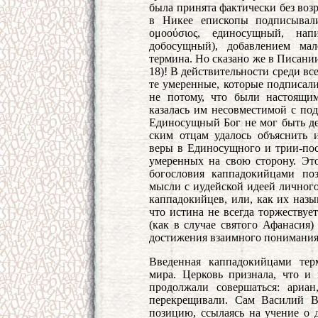
была принята фактически без возр
в Никее епископы подписывал
ομοούσιος, единосущный, нап
добосущный), добавлением ма
термина. Но сказано же в Писани
18)! В действительности среди в
те умеренные, которые подписал
не потому, что были настоящим
казалась им несовместимой с п
Единосущный Бог не мог быть д
ским отцам удалось объяснить 
веры в Единосущного и трии-пос
умеренных на свою сторону. Это
богословия каппадокийцами поз
мысли с иудейской идеей личного
каппадокийцев, или, как их назы
что истина не всегда торжествуе
(как в случае святого Афанасия)
достижения взаимного понимания
Введенная каппадокийцами тер
мира. Церковь признала, что и 
продолжали совершаться: ариа
перекрещивали. Сам Василий 
позицию, ссылаясь на учение о 