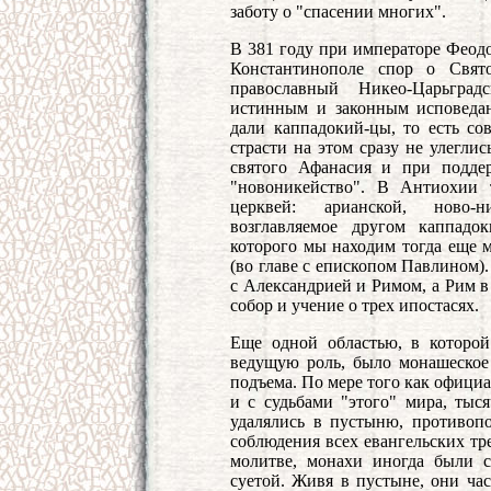
заботу о "спасении многих".
В 381 году при императоре Феод
Константинополе спор о Свят
православный Никео-Царьгра
истинным и законным исповедан
дали каппадокий-цы, то есть со
страсти на этом сразу не улегли
святого Афанасия и при подде
"новоникейство". В Антиохии 
церквей: арианской, ново-н
возглавляемое другом каппадо
которого мы находим тогда еще м
(во главе с епископом Павлином)
с Александрией и Римом, а Рим в
собор и учение о трех ипостасях.
Еще одной областью, в которой
ведущую роль, было монашеское 
подъема. По мере того как официа
и с судьбами "этого" мира, ты
удалялись в пустыню, противоп
соблюдения всех евангельских тр
молитве, монахи иногда были 
суетой. Живя в пустыне, они час