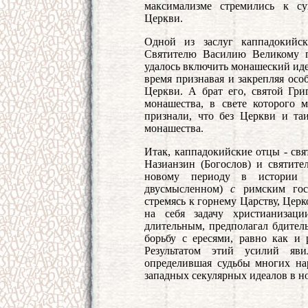
максимализме стремились к су
Церкви.
Одной из заслуг каппадокийск
Святителю Василию Великому п
удалось включить монашеский иде
время признавая и закрепляя осо
Церкви. А брат его, святой Гри
монашества, в свете которого
признали, что без Церкви и та
монашества.
Итак, каппадокийские отцы - свя
Назианзин (Богослов) и святит
новому периоду в истории 
двусмысленном)
с
римским гос
стремясь к горнему Царству, Цер
на себя задачу христианизаци
длительным, предполагал бдитель
борьбу с ересями, равно как и
Результатом этий усилий явил
определившая судьбы многих на
западных секулярных идеалов в но