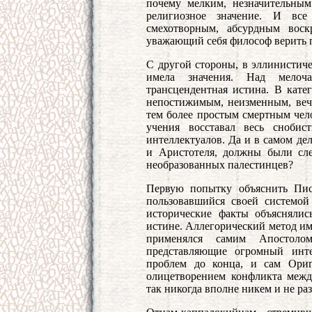
почему мелким, незначительным
религиозное значение. И все
смехотворным, абсурдным воск
уважающий себя философ верить п
С другой стороны, в эллинистиче
имела значения. Над мелоч
трансцендентная истина. В кате
непостижимым, неизменным, веч
тем более простым смертным чело
учения восставал весь снобис
интеллектуалов. Да и в самом де
и Аристотеля, должны были сле
необразованных палестинцев?
Первую попытку объяснить Пис
пользовавшийся своей системой 
исторические факты объяснялис
истине. Аллегорический метод им
применялся самим Апостоло
представляющие огромный инте
проблем до конца, и сам Ори
олицетворением конфликта межд
так никогда вполне никем и не ра