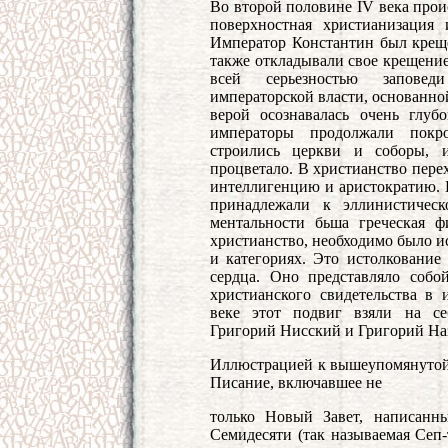
Во второй половине IV века прои
поверхностная христианизация 
Император Константин был креще
также откладывали свое крещение
всей серьезностью заповед
императорской власти, основанно
верой осознавалась очень глуб
императоры продолжали покро
строились церкви и соборы, 
процветало. В христианство пере
интеллигенцию и аристократию. Н
принадлежали к эллинистичес
ментальности бьша греческая 
христианство, необходимо было и
и категориях. Это истолкование 
сердца. Оно представляло собо
христианского свидетельства в
веке этот подвиг взяли на се
Григорий Нисский и Григорий На
Иллюстрацией к вышеупомянутой
Писание, включавшее не
только Новый Завет, написанн
Семидесяти (так называемая Сеп-