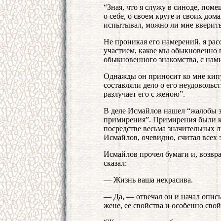
“Зная, что я служу в синоде, пом
о себе, о своем круге и своих дом
испытывал, можно ли мне вверить
Не проникая его намерений, я рас
участием, какое мы обыкновенно 
обыкновенного знакомства, с нами
Однажды он приносит ко мне кипу
составляли дело о его неудовольст
разлучает его с женою”.
В деле Исмайлов нашел “жалобы зя
примирения”. Примирения были к
посредстве весьма значительных л
Исмайлов, очевидно, считал всех 
Исмайлов прочел бумаги и, возвр
сказал:
— Жизнь ваша некрасива.
— Да, — отвечал он и начал опис
жене, ее свойства и особенно сво