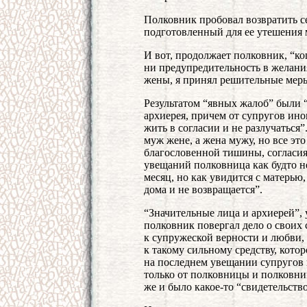
Полковник пробовал возвратить с
подготовленный для ее утешения 
И вот, продолжает полковник, “ко
ни предупредительность в желани
жены, я принял решительные меры
Результатом “явных жалоб” были 
архиерея, причем от супругов ино
жить в согласии и не разлучаться
муж жене, а жена мужу, но все эт
благословенной тишины, согласия,
увещаний полковница как будто н
месяц, но как увидится с матерью,
дома и не возвращается”.
“Значительные лица и архиерей”,
полковник повергал дело о своих
к супружеской верности и любви
к такому сильному средству, кото
на последнем увещании супругов в
только от полковницы и полковни
же и было какое-то “свидетельств