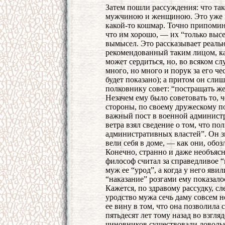
Затем пошли рассуждения: что так
мужчиною и женщиною. Это уже н
какой-то кошмар. Точно припомина
что им хорошо, — их “только высек
вымысел. Это рассказывает реаль
рекомендованный таким лицом, к
может сердиться, но, во всяком сл
много, но много и порук за его че
будет показано); а притом он слиш
полковнику совет: “постращать же
Незачем ему было советовать то, 
стороны, по своему дружескому п
важный пост в военной администр
ветра взял сведение о том, что п
административных властей”. Он зн
вели себя в доме, — как они, обоз
Конечно, странно и даже необъяс
философ считал за справедливое “
муж ее “урод”, а когда у него яви
“наказание” розгами ему показал
Кажется, по здравому рассудку, сл
уродство мужа сечь даму совсем н
ее вину в том, что она позволила 
пятьдесят лет тому назад во взгл
чиновников существовали довольн