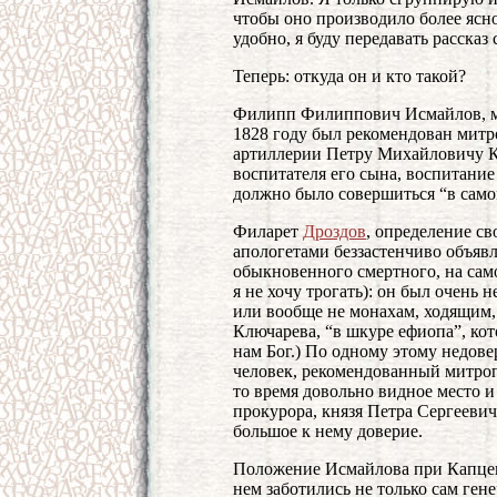
чтобы оно производило более ясно
удобно, я буду передавать расска
Теперь: откуда он и кто такой?
Филипп Филиппович Исмайлов, ма
1828 году был рекомендован мит
артиллерии Петру Михайловичу К
воспитателя его сына, воспитание
должно было совершиться “в само
Филарет
Дроздов
, определение с
апологетами беззастенчиво объя
обыкновенного смертного, на сам
я не хочу трогать): он был очень 
или вообще не монахам, ходящим
Ключарева, “в шкуре ефиопа”, кот
нам Бог.) По одному этому недове
человек, рекомендованный митро
то время довольно видное место и
прокурора, князя Петра Сергееви
большое к нему доверие.
Положение Исмайлова при Капцеви
нем заботились не только сам гене