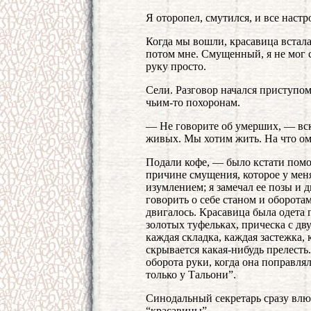
Я оторопел, смутился, и все настр
Когда мы вошли, красавица встала,
потом мне. Смущенный, я не мог 
руку просто.
Сели. Разговор начался приступом
чьим-то похоронам.
— Не говорите об умерших, — вск
живых. Мы хотим жить. На что о
Подали кофе, — было кстати помол
причине смущения, которое у меня
изумлением; я замечал ее позы и
говорить о себе станом и оборотам
двигалось. Красавица была одета 
золотых туфельках, прическа с дв
каждая складка, каждая застежка,
скрывается какая-нибудь прелест
оборота руки, когда она поправля
только у Тальони”.
Синодальный секретарь сразу влю
“красавицы”.