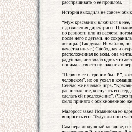
расспрашивать о ее прошлом.
История выходила не совсем обык
“Муж красавицы влюбился в нее, к
с дозволения директрисы. Прожив 
по ревности или из расчета, пото
после него с детьми, но сохранил
девицы. (Так думал Исмайлов, но 
качества иначе.) Свободная и откр
расположенная ко всем, она мечтала
радушная, она знала одно, что ж
понимала своего положения и вер
“Первым ее патроном был Р.”, ко
человеком”, но он уехал в команд
Сейчас же началась игра. “Красав
расположение, коснулась его сердц
сделать ей предложение”. (Через 
было принято с обыкновенною же
Малоросс завел Исмайлова ко вдов
вопросить его: “будут ли они сча
Сам неравнодушный ко вдове, сек
возвращения Р., но влюбленный ма