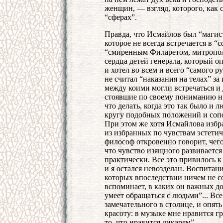
женщин, — взгляд, которого, как 
“сферах”.
Правда, что Исмайлов был “магист
которое не всегда встречается в “
“смиренным Филаретом, митропол
сердца детей генерала, который 
и хотел во всем и всего “самого ру
не считал “наказания на телах” з
между коими могли встречаться и 
стоявшие по своему пониманию ни
что делать, когда это так было и 
кругу подобных положений и сопо
При этом же хотя Исмайлова избра
из избранных по чувствам эстети
философ откровенно говорит, чего 
что чувство изящного развивается 
практически. Все это привилось к 
и я остался невозделан. Воспитан
которых впоследствии ничем не с
вспоминает, в каких он важных до
умеет обращаться с людьми”... Все
замечательного в столице, и опят
красоту: в музыке мне нравится гро
то, что нравится дикарям”.