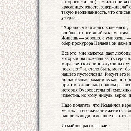
которого жил он). “Эта-то привяз
красавице-невесте, задерживала” 
такую неожиданность, что описан
умерла”.
“Хорошо, что я долго колебался”,
вообще относившийся к смертям т
Живешь — хорошо, а умираешь — 
обер-прокурора Нечаева он даже пр
Все это, мне кажется, дает любоп
который бы пожелал взять героя 
мира светских чинов духовных уч
посягают” и, стало быть, могут бы
нашего пустословия. Рисует это и 
но настоящая романическая истори
притом в довольно полном развити
история Очаровательной смолянки,
известна, но кому-нибудь, верно, 
Надо полагать, что Исмайлов нере
мечтах” и его желание жениться
нашлись люди, имевшие на этот с
Исмайлов рассказывает: