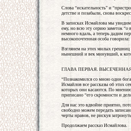
Слова “искательность” и “пристр
детстве и позабыли, снова воскре
В записках Исмайлова мы увидим
ему, но всю эту серию заметок “о
немного вдаль, а теперь дадим пе
высокопочтенная особа говорила: 
Взглянем на этих милых грешниц 
нынешний и век минувший, к кото
ГЛАВА ПЕРВАЯ. ВЫСЕЧЕННА
“Познакомился со мною один бог
Исмайлов все рассказы об этих се
которых они касаются. По мнению
приписано “его скромности и дел
Для нас это вдвойне приятно, пот
свободно можем передать записа
черты нравов, не рискуя затронут
Продолжаем рассказ Исмайлова.