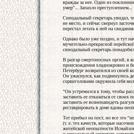
вражды за нее. Один из поклонни
умер”... Запахло преступлением...
Синодальный секретарь увидал, ч
не место, и сейчас свернул ласто
перестал летать к ней на свидания
Однако было уже поздно, и тут н
мучительно-прекрасной иерейской
синодальный секретарь понадобил
В разгар смертоносных оргий, в 
происхождения хладнокровно и бе
Петербург возвратился из своей 
Он ужаснулся, как подвинулись де
сорвиголовами окружила себя мол
“Он устремился к тому, чтобы рас
заставить ее отказаться от своих
заставить ее возненавидеть разгу
реставрировать в доме вдовы неоп
Тот прибыл на пост, но все это “
(т. е. тех качеств, которые насоч
житейской неопытности Исмайлов
и синодальный секретарь совместн