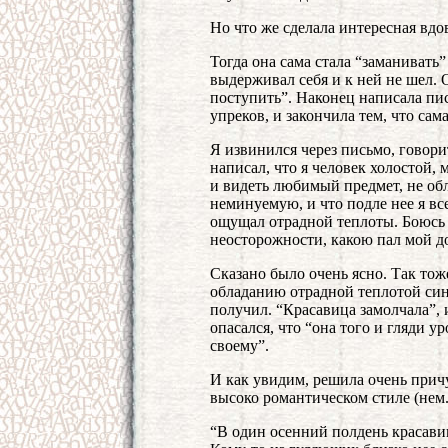
Но что же сделала интересная вдо
Тогда она сама стала “заманивать
выдерживал себя и к ней не шел. О
поступить”. Наконец написала пи
упреков, и закончила тем, что сама
Я извинился через письмо, говори
написал, что я человек холостой, 
и видеть любимый предмет, не обл
неминуемую, и что подле нее я вс
ощущал отрадной теплоты. Боюсь 
неосторожности, какою пал мой д
Сказано было очень ясно. Так тож
обладанию отрадной теплотой син
получил. “Красавица замолчала”, и
опасался, что “она того и гляди у
своему”.
И как увидим, решила очень причуд
высоко романтическом стиле (нем.)
“В один осенний полдень красавиц