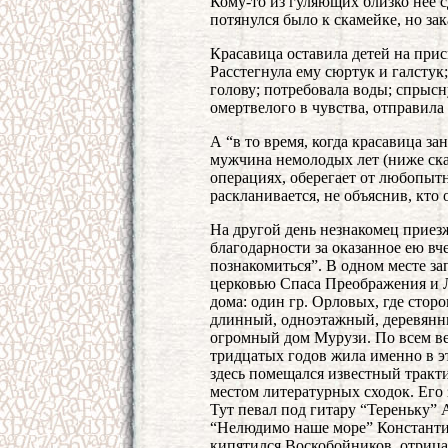
Кому-то из гуляющих близко нее 
потянулся было к скамейке, но зак
Красавица оставила детей на прис
Расстегнула ему сюртук и галстук
голову; потребовала воды; спрысн
омертвелого в чувства, отправила
А “в то время, когда красавица з
мужчина немолодых лет (ниже сказ
операциях, оберегает от любопытн
раскланивается, не объяснив, кто о
На другой день незнакомец приез
благодарности за оказанное ею вч
познакомиться”. В одном месте за
церковью Спаса Преображения и Л
дома: один гр. Орловых, где стор
длинный, одноэтажный, деревянны
огромный дом Мурузи. По всем ве
тридцатых годов жила именно в э
здесь помещался известный трак
местом литературных сходок. Его
Тут певал под гитару “Тереньку” 
“Нелюдимо наше море” Константи
кипятился Воскобойников, отрица