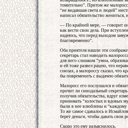
томительно”. Притом же малоросс
“не видавшая света и людей” инсти
написал обязательство жениться, и
— По крайней мере, — говорит он
как вести свои дела. При вступле
надеюсь, что перед выходом замуж
благовременно”.
Оба приятеля нашли эти соображе
секретарь стал наводить малоросса
для него слишком “умна, образова
и ей тоже развел рацею, что нера
союзах, а малороссу сказал, что кр
бы повременить с выдачею обязате
Малоросс его послушался и обязате
прочит ли синодальный секретарь 
получив обязательства, вдруг изме
принимать “холостых и вдовых м
были в нее влюблены и “каждому к
То же самое сдавалось и Исмайлов
берет деньги, чтобы давать свои 
Скоро это ему разъяснилось.