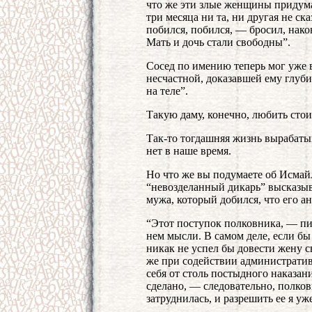
что же эти злые женщины придум
три месяца ни та, ни другая не с
побился, побился, — бросил, након
Мать и дочь стали свободны”.
Сосед по имению теперь мог уже 
несчастной, доказавшей ему глуб
на теле”.
Такую даму, конечно, любить стои
Так-то тогдашняя жизнь вырабаты
нет в наше время.
Но что же вы подумаете об Исма
“невозделанный дикарь” высказыв
мужа, который добился, что его ан
“Этот поступок полковника, — пи
нем мысли. В самом деле, если бы 
никак не успел бы довести жену св
же при содействии административ
себя от столь постыдного наказани
сделано, — следовательно, полко
затруднилась, и разрешить ее я уж