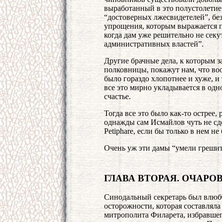
выработанный в это полустолетие
“достоверных лжесвидетелей”, без
упрощения, которым выражается п
когда дам уже решительно не секу
административных властей”.
Другие брачные дела, к которым 
полковницы, покажут нам, что во
было гораздо хлопотнее и хуже, 
все это мирно укладывается в одн
счастье.
Тогда все это было как-то острее, 
однажды сам Исмайлов чуть не с
Petiphare, если бы только в нем н
Очень уж эти дамы “умели грешит
ГЛАВА ВТОРАЯ. ОЧАР
Синодальный секретарь был влюбчи
осторожности, которая составляла
митрополита Филарета, избравшег