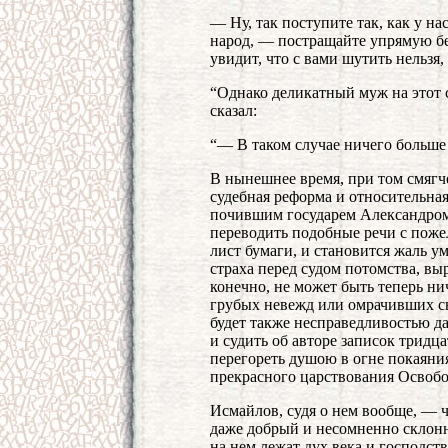
— Ну, так поступите так, как у н
народ, — постращайте упрямую бе
увидит, что с вами шутить нельзя,
“Однако деликатный муж на этот с
сказал:
“— В таком случае ничего больше
В нынешнее время, при том смягче
судебная реформа и относительна
почившим государем Александром 
переводить подобные речи с поже
лист бумаги, и становится жаль ум
страха перед судом потомства, вы
конечно, не может быть теперь н
грубых невежд или омрачивших с
будет также несправедливостью д
и судить об авторе записок тридц
перегореть душою в огне покаяни
прекрасного царствования Освобо
Исмайлов, судя о нем вообще, — че
даже добрый и несомненно склонн
на нем лежат дух века и господст