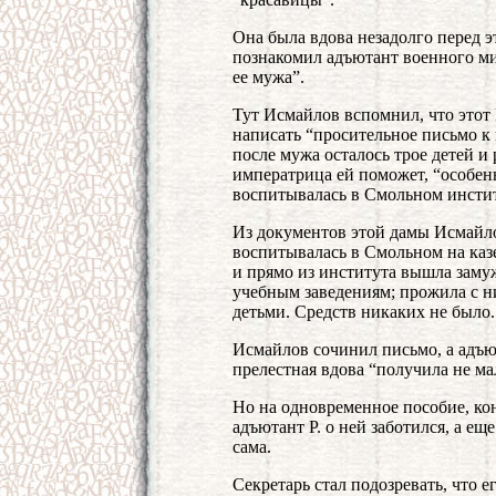
Она была вдова незадолго перед 
познакомил адъютант военного ми
ее мужа”.
Тут Исмайлов вспомнил, что этот 
написать “просительное письмо к 
после мужа осталось трое детей и 
императрица ей поможет, “особенн
воспитывалась в Смольном инстит
Из документов этой дамы Исмайлов
воспитывалась в Смольном на казе
и прямо из института вышла заму
учебным заведениям; прожила с н
детьми. Средств никаких не было.
Исмайлов сочинил письмо, а адъют
прелестная вдова “получила не ма
Но на одновременное пособие, кон
адъютант Р. о ней заботился, а ещ
сама.
Секретарь стал подозревать, что е