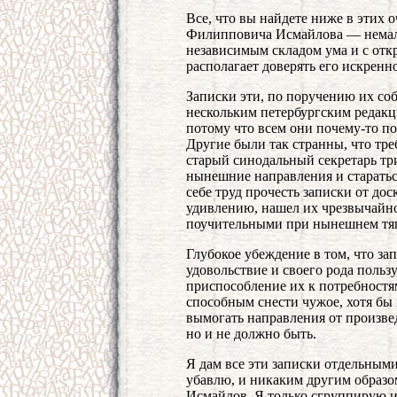
Все, что вы найдете ниже в этих 
Филипповича Исмайлова — немалог
независимым складом ума и с откр
располагает доверять его искренн
Записки эти, по поручению их со
нескольким петербургским редакц
потому что всем они почему-то п
Другие были так странны, что тре
старый синодальный секретарь тр
нынешние направления и стараться
себе труд прочесть записки от до
удивлению, нашел их чрезвычайн
поучительными при нынешнем тяг
Глубокое убеждение в том, что з
удовольствие и своего рода пользу
приспособление их к потребностям
способным снести чужое, хотя бы 
вымогать направления от произвед
но и не должно быть.
Я дам все эти записки отдельным
убавлю, и никаким другим образом
Исмайлов. Я только сгруппирую их