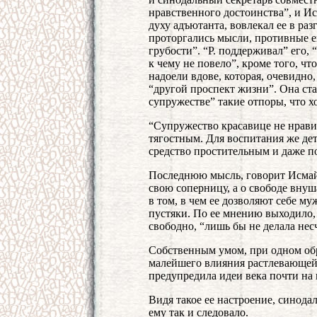
нравственного достоинства”, и Ис
духу адъютанта, вовлекал ее в раз
проторгались мысли, противные е
грубости”. “Р. поддерживал” его, 
к чему не повело”, кроме того, чт
надоели вдове, которая, очевидно,
“другой проспект жизни”. Она ста
супружестве” такие отпоры, что х
“Супружество красавице не нравил
тягостным. Для воспитания же дет
средство простительным и даже п
Последнюю мысль, говорит Исмай
свою соперницу, а о свободе внуш
в том, в чем ее дозволяют себе му
пустяки. По ее мнению выходило,
свободно, “лишь бы не делала нес
Собственным умом, при одном обр
малейшего влияния растлевающей л
предупредила идеи века почти на 
Видя такое ее настроение, синодал
ему так и следовало.