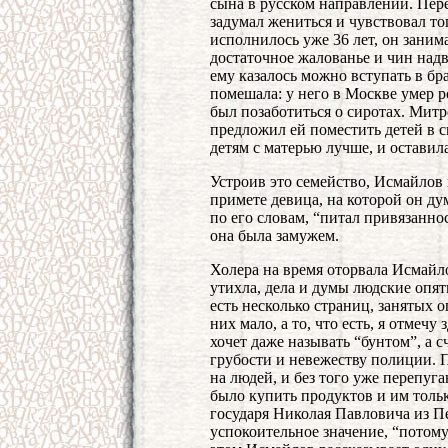
сына в русском направлении. Пер
задумал жениться и чувствовал то
исполнилось уже 36 лет, он заним
достаточное жалованье и чин надв
ему казалось можно вступать в бр
помешала: у него в Москве умер 
был позаботиться о сиротах. Митр
предложил ей поместить детей в с
детям с матерью лучше, и оставила
Устроив это семейство, Исмайлов в
примете девица, на которой он дум
по его словам, “питал привязаннос
она была замужем.
Холера на время оторвала Исмайло
утихла, дела и думы людские опя
есть несколько страниц, занятых 
них мало, а то, что есть, я отмеч
хочет даже называть “бунтом”, а 
грубости и невежеству полиции. 
на людей, и без того уже перепу
было купить продуктов и им тольк
государя Николая Павловича из П
успокоительное значение, “потому