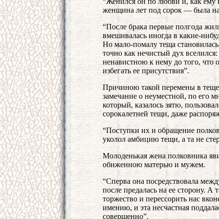
“Женился он по любви и, как ему
женщина лет под сорок — была на 
“После брака первые полгода жил
вмешивалась иногда в какие-нибуд
Но мало-помалу теща становилась 
точно как нечистый дух вселился:
ненавистною к нему до того, что о
избегать ее присутствия”.
Причиною такой перемены в теще 
замечание о неуместной, по его м
который, казалось зятю, пользов
сорокалетней тещи, даже распоря
“Поступки их и обращение полков
уколол амбицию тещи, а та не стер
Молоденькая жена полковника явил
обиженною матерью и мужем.
“Сперва она посредствовала межд
после предалась на ее сторону. А 
торжество и перессорить нас вкон
имению, и эта несчастная поддала
совершенно”.