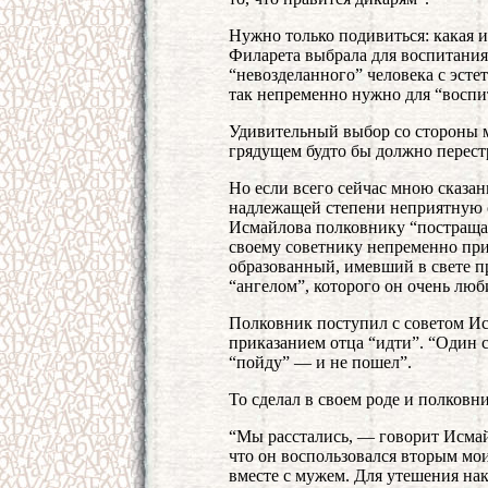
Нужно только подивиться: какая 
Филарета выбрала для воспитания
“невозделанного” человека с эсте
так непременно нужно для “воспи
Удивительный выбор со стороны м
грядущем будто бы должно перестр
Но если всего сейчас мною сказан
надлежащей степени неприятную о
Исмайлова полковнику “постращат
своему советнику непременно при
образованный, имевший в свете 
“ангелом”, которого он очень люб
Полковник поступил с советом Ис
приказанием отца “идти”. “Один с
“пойду” — и не пошел”.
То сделал в своем роде и полковни
“Мы расстались, — говорит Исмай
что он воспользовался вторым мо
вместе с мужем. Для утешения нака