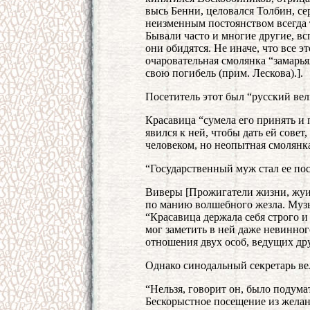
высь Бенни, целовался Толбин, се
неизменным постоянством всегда
Бывали часто и многие другие, вс
они обидятся. Не иначе, что все э
очаровательная смолянка “замарья
свою погибель (прим. Лескова).].
Посетитель этот был “русский ве
Красавица “сумела его принять и 
явился к ней, чтобы дать ей совет
человеком, но неопытная смолянка
“Государственный муж стал ее по
Виверы [Прожигатели жизни, жуиры
по манию волшебного жезла. Музы
“Красавица держала себя строго и
мог заметить в ней даже невинног
отношения двух особ, ведущих др
Однако синодальный секретарь ве
“Нельзя, говорит он, было подумат
Бескорыстное посещение из желан