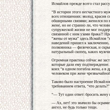
Исмайлов прежде всего стал рассу
“В истории этого несчастного муж
всех отношениях: молод, красив с
обширными связями; женился по 
жене, но не странно ли, что чело
супружеской жизни не мог подде
связанной с ним узами брака?! Н
“жены от мужа” здесь Исмайлов “
наведений пришел к заключению,
полковника — физическая, и скрыва
натуральный скопец, каких мужч
Огромная практика сейчас же заст
которые дали ему подтверждение.
коих “в одном погибла жена, а в
человеком при жене чрезвычайной
Таково было настроение Исмайлова
требованием ответа, “что делать
“— Тут один ответ: бросить жену и
— Ах, нет! это значило бы осрамит
ангел, не будь только тещи.