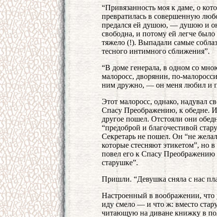
“Привязанность моя к даме, о кот
превратилась в совершенную любо
предался ей душою, — душою и она
свободна, и потому ей легче было
тяжело (!). Выпадали самые собла
тесного интимного сближения”.
“В доме генерала, в одном со мно
малоросс, дворянин, по-малоросс
ним дружно, — он меня любил и п
Этот малоросс, однако, надувал св
Спасу Преображению, к обедне. Ис
другое пошел. Отстояли они обедн
“предоброй и благочестивой стару
Секретарь не пошел. Он “не жела
которые стесняют этикетом”, но в
повел его к Спасу Преображению и
старушке”.
Пришли. “Девушка сняла с нас пла
Настроенный в воображении, что 
иду смело — и что ж: вместо ста
читающую на диване книжку в по