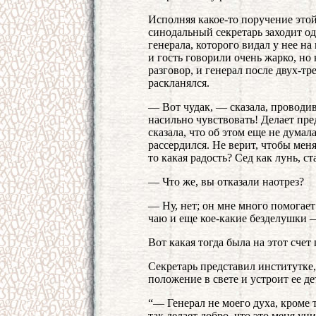
Исполняя какое-то поручение это
синодальный секретарь заходит оди
генерала, которого видал у нее на
и гость говорили очень жарко, но 
разговор, и генерал после двух-т
раскланялся.
— Вот чудак, — сказала, проводив
насильно чувствовать! Делает пред
сказала, что об этом еще не думал
рассердился. Не верит, чтобы меня
то какая радость? Сед как лунь, с
— Что же, вы отказали наотрез?
— Ну, нет; он мне много помогает
чаю и еще кое-какие безделушки 
Вот какая тогда была на этот счет 
Секретарь представил институтке, 
положение в свете и устроит ее де
“— Генерал не моего духа, кроме т
так делает добро, что это меня ун