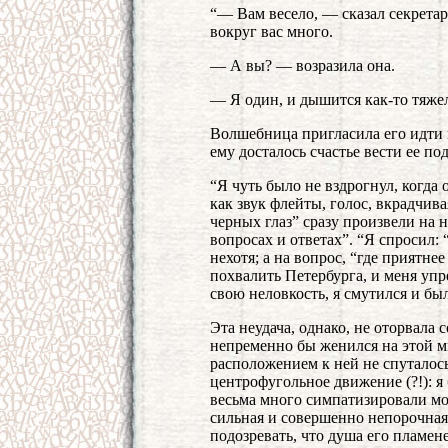
“— Вам весело, — сказал секретар
вокруг вас много.
— А вы? — возразила она.
— Я один, и дышится как-то тяже
Волшебница пригласила его идти 
ему досталось счастье вести ее под
“Я чуть было не вздрогнул, когда
как звук флейты, голос, вкрадчива
черных глаз” сразу произвели на н
вопросах и ответах”. “Я спросил:
нехотя; а на вопрос, “где приятне
похвалить Петербурга, и меня упр
свою неловкость, я смутился и бы
Эта неудача, однако, не оторвала 
непременно бы женился на этой ми
расположением к ней не спуталось 
центрофугольное движение (?!): я
весьма много симпатизировали мо
сильная и совершенно непорочная
подозревать, что душа его пламен