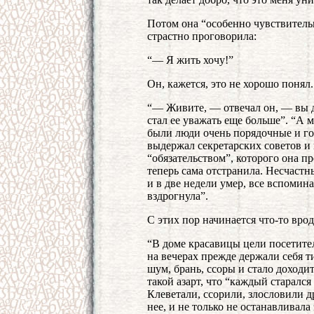
Потом она “особенно чувствительн
страстно проговорила:
“— Я жить хочу!”
Он, кажется, это не хорошо понял.
“— Живите, — отвечал он, — вы д
стал ее уважать еще больше”. “А 
были люди очень порядочные и го
выдержал секретарских советов и
“обязательством”, которого она пр
теперь сама отстранила. Несчастн
и в две недели умер, все вспомин
вздрогнула”.
С этих пор начинается что-то врод
“В доме красавицы цели посетител
на вечерах прежде держали себя т
шум, брань, ссоры и стало доходит
такой азарт, что “каждый старался
Клеветали, ссорили, злословили др
нее, и не только не останавливал