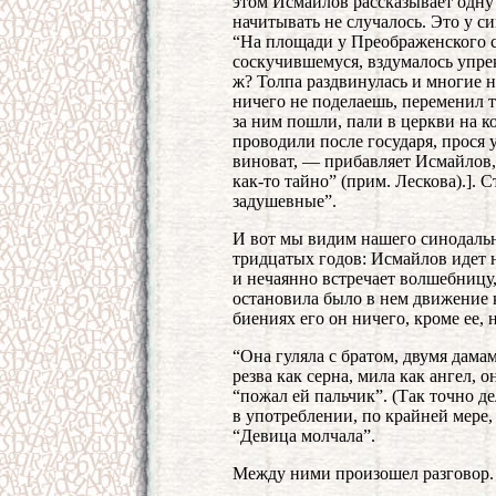
этом Исмайлов рассказывает одну 
начитывать не случалось. Это у с
“На площади у Преображенского с
соскучившемуся, вздумалось упре
ж? Толпа раздвинулась и многие н
ничего не поделаешь, переменил т
за ним пошли, пали в церкви на к
проводили после государя, прося 
виноват, — прибавляет Исмайлов, 
как-то тайно” (прим. Лескова).]. 
задушевные”.
И вот мы видим нашего синодаль
тридцатых годов: Исмайлов идет н
и нечаянно встречает волшебницу,
остановила было в нем движение к
биениях его он ничего, кроме ее, 
“Она гуляла с братом, двумя дама
резва как серна, мила как ангел, 
“пожал ей пальчик”. (Так точно д
в употреблении, по крайней мере
“Девица молчала”.
Между ними произошел разговор.