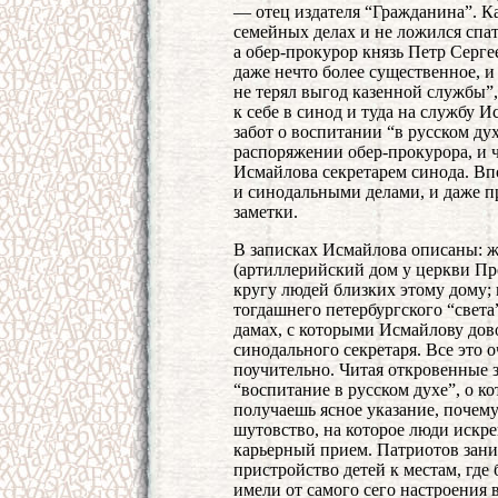
— отец издателя “Гражданина”. К
семейных делах и не ложился спат
а обер-прокурор князь Петр Серг
даже нечто более существенное, 
не терял выгод казенной службы”
к себе в синод и туда на службу И
забот о воспитании “в русском ду
распоряжении обер-прокурора, и 
Исмайлова секретарем синода. Вп
и синодальными делами, и даже п
заметки.
В записках Исмайлова описаны: ж
(артиллерийский дом у церкви Пре
кругу людей близких этому дому; 
тогдашнего петербургского “света
дамах, с которыми Исмайлову дов
синодального секретаря. Все это 
поучительно. Читая откровенные з
“воспитание в русском духе”, о 
получаешь ясное указание, почему
шутовство, на которое люди искре
карьерный прием. Патриотов заним
пристройство детей к местам, где
имели от самого сего настроения