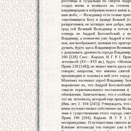
ростовцы и суздальцы по смерти Андре
создал вновь и возвысил на степень
владимирцами в избрании нового князя и,
нам любо,
—
Володимер есть только приг
«противящеся Богу и правде Божией (т.
развратников, не хотящих
нам
добра, зав
град сей Великий Володимер и потом к
отнюдь не Андрей Боголюбский, а пе
Владимир, а
потом-то
уже Андрей и что,
нов, как воображают, называя его пригор
думать, будто здесь Владимиром Велики
г. доказывать древность города Владимира 
160 [228]. Снес.:
Карамз.
И. Г. Р. 1. При
летописей (XV—XVI вв.), будто «Моно
Прим. 238 [148]), не может иметь здесь 
говорят, напротив, что именно свято
проповедию и основал в ней этот город 
Мономах
поставил город
Владимир Зале
выражение их, что Андрей Боголюбски
смысле первоначального поставления и 
обновления. Замечательно, что о
создани
тот же летописец, который еще прежде ск
(Ник. лет. 1. 104 [241]). Утверждать, ч
князь путешествовал собственно на Волын
зная о существовании этого города, см
Прим. 196 [294];
Карамз.
И. Г. Р. 1. 
несправедливо. О путешествии святого к
Клязьме летописцы эти говорят уже в 9