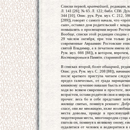
Списки первой,
кратчайшей,
редакции, к
Л. 141 [26]; № 65. Л. 122; библ. СПб. Дух.
344 [10]; Опис. рук. Рум. муз. С. 212, 59
[289]), говорят с самого начала, что «п
сын», оставил дом родительский с млад
помышлять о просвещении верою Ростова, 
Вообще, списки этой редакции сходны с
29 числом октября, при том только р
современные Авраамию Ростовские епис
святой Владимир, а в печатном имена их
Рум. муз. 666 [88]), в котором, впрочем
Костомаровым
в Памятн. старинной русск
В списках второй,
более обширной,
редакц
Опис. рук. Рум. муз. С. 208 [88]), начи
после краткого приступа читаем след
предел галическых, от града нарицаем
книжному оучению наказан бысть и благо
ходя во всяком смирении и простоте, л
возрастом, остави родителя своя и мирскы
прочее: весь бо и себе представит хо
жилище святых, помянув рекшаго:
Добр
спасе, ови же множицею, ихже возлюбиша
места доволна, прииде в пресловущий
чюдотворная места, многонародна суща и
глагола он, помянув к великому оному, еж
оудалитися от человек и водворитися в