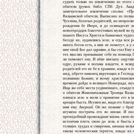
судить только по извлечению из этого
обители (рукоп. библ. СПб. Дух. Ака
замечательное извлечение сполна: «
Валаамской обители. Выписано из полнаг
Чухлова, богатых родителей, но непросве
рождения бе
Иверк,
и до осмнадесят ле
новогородцев благочестивых мужей во гра
нашего Иисуса Христа и бываемых чудесах
беседе их, оудивляясь зело; и егда вси 
много богов есть, а мне не помогут; а у
мне оной Бог дал здравие, я бы стал Ему 
тех мыслях призывыше себе на помощь Г
ли поможет ему. И абие внезапу ощути
одре, рукама и ногама владети, и вскор
родителей его не бе в храмине, изыде в т
шед, обрете наконец верующих в Господа
познанию Божию; и всему христианско
времени дойде и великаго Новаграда; воз
Ища же себе места уединеннаго, отьиде 
о обители Живоначальныя Троицы Валаа
плачася зело и моли о принятии его в 
крещен бысть. Игумен же, видя его благор
имя ему
Аверкий.
Он же поживе с брати
игумена постричь его во иноки. И п
преподобный провождаше жизнь свою по 
истончив плоть свою до зела, и бысть 
толиких трудах и смирении, начаша вель
хвалы человеческия терпети, изыде из 