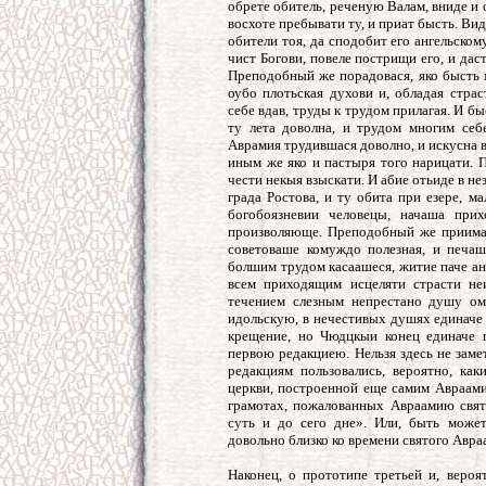
обрете обитель, реченую Валам, вниде и о
восхоте пребывати ту, и приат бысть. Ви
обители тоя, да сподобит его ангельском
чист Богови, повеле пострищи его, и дас
Преподобный же порадовася, яко бысть 
оубо плотьская духови и, обладая стр
себе вдав, труды к трудом прилагая. И б
ту лета доволна, и трудом многим себ
Аврамия трудившася доволно, и искусна в
иным же яко и пастыря того нарицати. 
чести некыя взыскати. И абие отьиде в н
града Ростова, и ту обита при езере, м
богобоязневии человецы, начаша при
произволяюще. Преподобный же приима
советоваше комуждо полезная, и печаш
болшим трудом касаашеся, житие паче анг
всем приходящим исцеляти страсти н
течением слезным непрестано душу ом
идольскую, в нечестивых душях единаче 
крещение, но Чюдцкыи конец единаче п
первою редакциею. Нельзя здесь не заме
редакциям пользовались, вероятно, ка
церкви, построенной еще самим Авраами
грамотах, пожалованных Авраамию свят
суть и до сего дне». Или, быть может
довольно близко ко времени святого Авра
Наконец, о прототипе третьей и, вероя