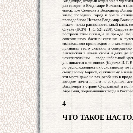
Владимире, который отдан был в удел кня
раз говорят о Владимире Волынском (нап
епископом Семиона в Володимер
Волынс
знали последний город и умели отличи
преподобного Нестора Владимир Волынск
нежели начал равноапостольный князь со
Стугне (ПСРЛ. 1. С. 52 [228]). Следоват
построен этим князем, а не прежде. Не 
совершенною баснею сказание о путе
евангельскою проповедию и о заложении 
признавая этого сказания и совершенно
Кляземский в начале своем и даже до 
незначительным — вроде небольшой крепо
упоминается в летописях
(Карамз.
И. Г. Р
по расположенности к основанному им го
сыну своему Борису, княжившему в земле 
эти места даже не раз, особенно в продо
котором почти ничего не сохранили лето
Владимира в стране Суздальской и мог 
Авраамий, подвизавшийся тогда в Ростове
4
ЧТО ТАКОЕ НАСТ