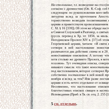
На-столование,
т.е. возведение на стол (
согласно с древностию (
Оп
. К.-Соф. соб 
следующем: по рукоположении кого-либо 
литургии вслед за прочтением Апосто
торжественно возводим посвятившими 
церкви и приветствуем провозглашением ег
С. XI. § 16 [339]). Об этом же обряде на
и Симеон Солунский в Разговор, о святых
(русск. перевод в Хр. чт. 1856, за июль
Погодинском Прологе XIV в. [37] об это
Георгиевской церкви, читаем: «И святи
сотвори в ней настолование новоста
различаются два действия:
святи
ю в 26 
новоставимым епископом. А потому чте
хотя столько же древнего Пролога, в ко
псалмом».
Тут очевидная описка, совер
никакого смысла: что такое
новоставимы
под настолованием, которое сотворил Яр
собственно
поставление
в ней новой
тр
ноября и вслед за тем? Или разве поста
церкви и есть нечто отдельное от освящ
Несомненно, что настолование епископ
благочестивых епископ священ и
насто
Исповедании (Приб. к Тв. св. отц. 2. 255 [1
5
см. отдельно
.