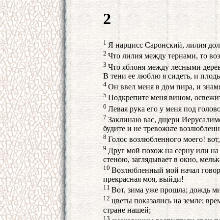
2
1
Я нарцисс Саронский, лилия до
2
Что лилия между тернами, то во
3
Что яблоня между лесными дере
В тени ее люблю я сидеть, и плоды
4
Он ввел меня в дом пира, и знам
5
Подкрепите меня вином, освежит
6
Левая рука его у меня под голов
7
Заклинаю вас, дщери Иерусалим
будите и не тревожьте возлюбленн
8
Голос возлюбленного моего! вот,
9
Друг мой похож на серну или на 
стеною, заглядывает в окно, мельк
10
Возлюбленный мой начал говори
прекрасная моя, выйди!
11
Вот, зима уже прошла; дождь ми
12
цветы показались на земле; вре
стране нашей;
13