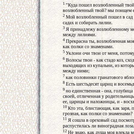
1
"Куда пошел возлюбленный твой
возлюбленный твой? мы поищем е
2
Мой возлюбленный пошел в сад с
садах и собирать лилии.
3
Я принадлежу возлюбленному мое
между лилиями.
4
Прекрасна ты, возлюбленная моя,
как полки со знаменами.
5
Уклони очи твои от меня, потом
6
Волосы твои - как стадо коз, схо
выходящих из купальни, из которы
между ними;
7
как половинки гранатового ябло
8
Есть шестьдесят цариц и восемьд
9
но единственная - она, голубица
своей, отличенная у родительницы
ее, царицы и наложницы, и - восх
10
Кто эта, блистающая, как заря, п
грозная, как полки со знаменами?
11
Я сошла в ореховый сад посмотр
распустилась ли виноградная лоза
12
Не знаю, как душа моя влекла м