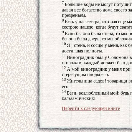
7
Большие воды не могут потушить
давал все богатство дома своего з
презреньем.
8
Есть у нас сестра, которая еще ма
сестрою нашею, когда будут сватат
9
Если бы она была стена, то мы п
бы она была дверь, то мы обложи
10
Я - стена, и сосцы у меня, как б
достигшая полноты.
11
Виноградник был у Соломона в 
сторожам; каждый должен был дос
12
А мой виноградник у меня при с
стерегущим плоды его.
13
Жительница садов! товарищи вн
его.
14
Беги, возлюбленный мой; будь 
бальзамических!
Перейти к следующей книге