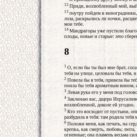
12
Приди, возлюбленный мой, выйд
13
поутру пойдем в виноградники,
лоза, раскрылись ли почки, расцв
мои тебе.
14
Мандрагоры уже пустили благов
плоды, новые и старые:
это
сбере
8
1
О, если бы ты был мне брат, сос
тебя на улице, целовала бы тебя, 
2
Повела бы я тебя, привела бы теб
поила бы тебя ароматным вином, 
3
Левая рука его у меня под голов
4
Заклинаю вас, дщери Иерусалимск
возлюбленной, доколе ей угодно.
5
Кто это восходит от пустыни, о
разбудила я тебя: там родила тебя 
6
Положи меня, как печать, на серд
крепка, как смерть, любовь; люта,
огненные; она пламень весьма си