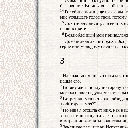
смоковницы распустили свои по
благовоние. Встань, возлюбленная
14
Голубица моя в ущелье скалы по
мне услышать голос твой, потому 
15
Ловите нам лисиц, лисенят, ко
наши в цвете.
16
Возлюбленный мой принадлежит 
17
Доколе день дышит
прохладою,
серне или молодому оленю на рас
3
1
На ложе моем ночью искала я тог
нашла его.
2
Встану же я, пойду по городу, по
которого любит душа моя; искала я
3
Встретили меня стражи, обходящи
любит душа моя?"
4
Но едва я отошла от них, как на
за него, и не отпустила его, докол
внутренние комнаты родительниц
5
Заклинаю вас, дщери Иерусалим