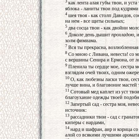
3
как лента алая губы твои, и уст
яблока - ланиты твои под кудрями
4
шея твоя - как столп Давидов, 
на нем - все щиты сильных;
5
два сосца твои - как двойни мо
6
Доколе день дышит
прохладою,
и
холм фимиама.
7
Вся ты прекрасна, возлюбленная 
8
Со мною с Ливана, невеста! со
с вершины Сенира и Ермона, от л
9
Пленила ты сердце мое, сестра м
взглядом очей твоих, одним ожере
10
О, как любезны ласки твои, сест
лучше вина, и благовоние мастей 
11
Сотовый мед каплет из уст твои
благоухание одежды твоей подоб
12
Запертый сад - сестра моя, нев
источник:
13
рассадники твои - сад с грана
киперы с нардами,
14
нард и шафран, аир и корица с
алой со всякими лучшими аромат