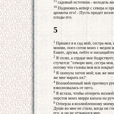
15
садовый источник - колодезь ж
16
Поднимись
ветер
с севера и пр
ароматы его! - Пусть придет возл
плоды его.
5
1
Пришел я в сад мой, сестра моя,
моими, поел сотов моих с медом 
Ешьте, друзья, пейте и насыщайте
2
Я сплю, а сердце мое бодрствует
стучится: "отвори мне, сестра моя
потому что голова моя вся покрыт
3
Я скинула хитон мой; как же мне
же мне марать их?
4
Возлюбленный мой протянул рук
взволновалась от него.
5
Я встала, чтобы отпереть возлюб
перстов моих мирра капала на руч
6
Отперла я возлюбленному моему
Души во мне не стало, когда он гов
его, и он не отзывался мне.