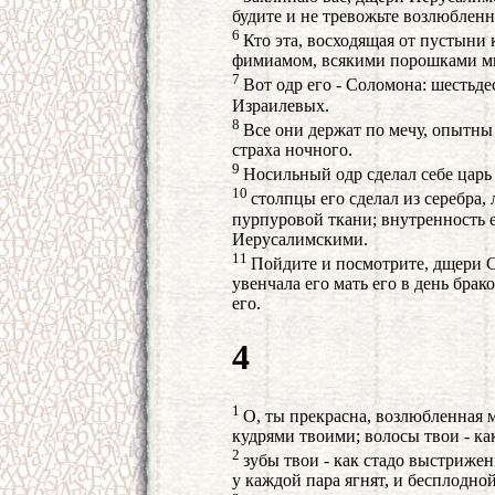
будите и не тревожьте возлюбленн
6
Кто эта, восходящая от пустыни
фимиамом, всякими порошками м
7
Вот одр его - Соломона: шестьде
Израилевых.
8
Все они держат по мечу, опытны 
страха ночного.
9
Носильный одр сделал себе царь
10
столпцы его сделал из серебра, 
пурпуровой ткани; внутренность 
Иерусалимскими.
11
Пойдите и посмотрите, дщери С
увенчала его мать его в день брак
его.
4
1
О, ты прекрасна, возлюбленная м
кудрями твоими; волосы твои - как
2
зубы твои - как стадо выстриже
у каждой пара ягнят, и бесплодно