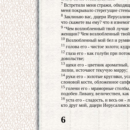
7
Встретили меня стражи, обходящи
меня покрывало стерегущие стены
8
Заклинаю вас, дщери Иерусалимс
что скажете вы ему? что я изнемо
9
"Чем возлюбленный твой лучше 
женщин? Чем возлюбленный твой л
10
Возлюбленный мой бел и румян,
11
голова его - чистое золото; куд
12
глаза его - как голуби при пот
довольстве;
13
щеки его - цветник ароматный, 
лилии, источают текучую мирру;
14
руки его - золотые кругляки, у
слоновой кости, обложенное сапф
15
голени его - мраморные столбы
подобен Ливану, величествен, как
16
уста его - сладость, и весь он 
кто друг мой, дщери Иерусалимск
6