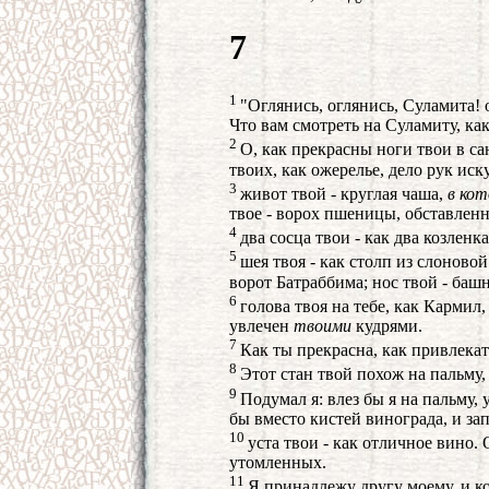
7
1
"Оглянись, оглянись, Суламита! 
Что вам смотреть на Суламиту, к
2
О, как прекрасны ноги твои в с
твоих, как ожерелье, дело рук ис
3
живот твой - круглая чаша,
в ко
твое - ворох пшеницы, обставлен
4
два сосца твои - как два козленк
5
шея твоя - как столп из слоновой
ворот Батраббима; нос твой - баш
6
голова твоя на тебе, как Кармил,
увлечен
твоими
кудрями.
7
Как ты прекрасна, как привлека
8
Этот стан твой похож на пальму,
9
Подумал я: влез бы я на пальму, 
бы вместо кистей винограда, и зап
10
уста твои - как отличное вино. 
утомленных.
11
Я принадлежу другу моему, и к