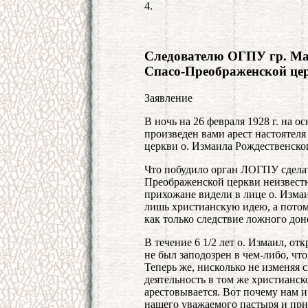
4.
Следователю ОГПУ гр. Ма
Спасо-Преображенской це
Заявление
В ночь на 26 февраля 1928 г. на
произведен вами арест настоятел
церкви о. Измаила Рождественског
Что побудило орган ЛОГПУ сделат
Преображенской церкви неизвестн
прихожане видели в лице о. Изма
лишь христианскую идею, а потом
как только следствие ложного дон
В течение 6 1/2 лет о. Измаил, от
не был заподозрен в чем-либо, чт
Теперь же, нисколько не изменяя 
деятельность в том же христианск
арестовывается. Вот почему нам и
нашего уважаемого пастыря и при