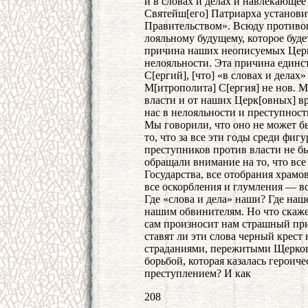
и в словах и делах и навлекающее
Святейш[его] Патриарха установи
Правительством». Всюду противоп
лояльному будущему, которое буде
причина наших неописуемых Церко
нелояльности. Эта причина единс
С[ергий], [что] «в словах и делах
М[итрополита] С[ергия] не нов. М
власти и от наших Церк[овных] в
нас в нелояльности и преступност
Мы говорили, что оно не может б
то, что за все эти годы среди фи
преступников против власти не б
обращали внимание на то, что все
Государства, все отобрания храмо
все оскорбления и глумления — в
Где «слова и дела» наши? Где на
нашим обвинителям. Но что скаж
сам произносит нам страшный приг
ставят ли эти слова черный крес
страданиями, пережитыми Щерковь
борьбой, которая казалась героич
преступлением? И как
208