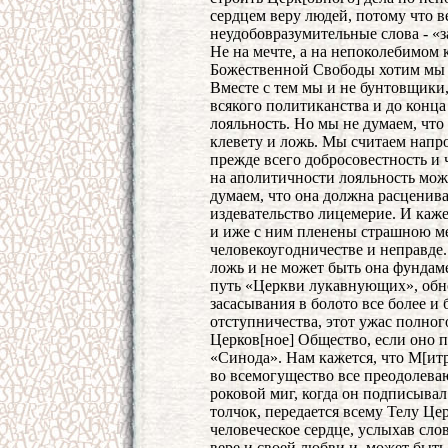
сердцем веру людей, потому что в
неудобовразумительные слова - «з
Не на мечте, а на непоколебимо
Божественной Свободы хотим мы 
Вместе с тем мы и не бунтовщики
всякого политиканства и до конц
лояльность. Но мы не думаем, что
клевету и ложь. Мы считаем напро
прежде всего добросовестность и 
на аполитичности лояльность мож
думаем, что она должна расценива
издевательство лицемерие. И каже
и иже с ним пленены страшною ме
человекоугодничестве и неправде
ложь и не может быть она фундам
путь «Церкви лукавнующих», обно
засасывания в болото все более и
отступничества, этот ужас полно
Церков[ное] Общество, если оно 
«Синода». Нам кажется, что М[ит
во всемогущество все преодолева
роковой миг, когда он подписывал
толчок, передается всему Телу Цер
человеческое сердце, услыхав слов
вере и своей любви и, может быть