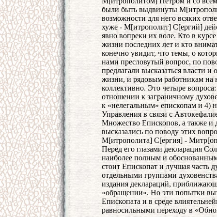
М[итрополитом] Петром и со все
были быть выдвинуты М[итрополи
возможности для него всяких отв
хуже - М[итрополит] С[ергий] дейс
явно вопреки их воле. Кто в курс
жизни последних лет и кто внимат
конечно увидит, что темы, о кото
нами пресловутый вопрос, по пово
предлагали высказаться власти и
жизни, и рядовым работникам на 
коллективно. Это четыре вопроса: 
отношении к заграничному духовен
к «нелегальным» епископам и 4) 
Управления в связи с Автокефали
Множество Епископов, а также и 
высказались по поводу этих вопро
М[итрополита] С[ергия] - Митр[оп
Перед его глазами декларация Со
наиболее полным и обоснованным 
стоит Епископат и лучшая часть д
отдельными группами духовенства
издания деклараций, приближающи
«обращении». Но эти попытки выз
Епископата и в среде влиятельне
равносильными переходу в «Обно