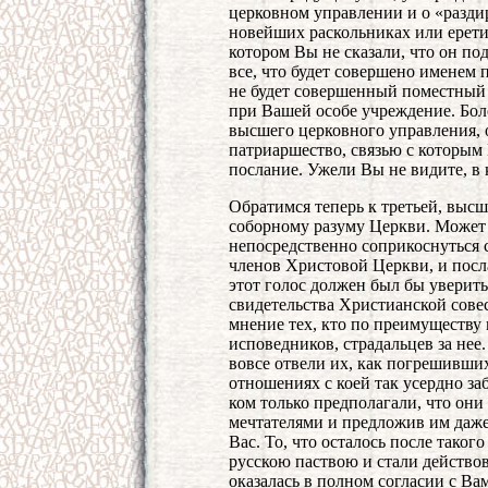
церковном управлении и о «раздир
новейших раскольниках или еретик
котором Вы не сказали, что он по
все, что будет совершено именем 
не будет совершенный поместный 
при Вашей особе учреждение. Бол
высшего церковного управления, о
патриаршество, связью с которым
послание. Ужели Вы не видите, в
Обратимся теперь к третьей, высш
соборному разуму Церкви. Может б
непосредственно соприкоснуться 
членов Христовой Церкви, и посл
этот голос должен был бы уверить
свидетельства Христианской сове
мнение тех, кто по преимуществу 
исповедников, страдальцев за нее.
вовсе отвели их, как погрешивши
отношениях с коей так усердно заб
ком только предполагали, что они
мечтателями и предложив им даже 
Вас. То, что осталось после тако
русскою паствою и стали действов
оказалась в полном согласии с Ва