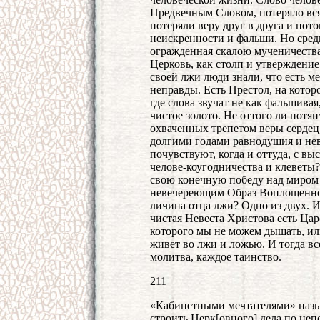
Предвечным Словом, потеряло вся
потеряли веру друг в друга и пот
неискренности и фальши. Но сред
огражденная скалою мученичества
Церковь, как столп и утверждени
своей лжи люди знали, что есть м
неправды. Есть Престол, на кото
где слова звучат не как фальшива
чистое золото. Не оттого ли потя
охваченных трепетом веры сердец,
долгими годами равнодушия и нев
почувствуют, когда и оттуда, с в
челове-коугодничества и клеветы?
свою конечную победу над миром и
невечереющим Образ Воплощенной
личина отца лжи? Одно из двух. И
чистая Невеста Христова есть Царс
которого мы не можем дышать, или
живет во лжи и ложью. И тогда вс
молитва, каждое таинство.
211
«Кабинетными мечтателями» назыв
строить Церк[овного] дела по не