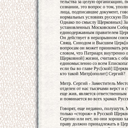
тельства за целую организацию, 
сознании, это вопрос о том, упо
лица, подписавшие документ, гов
нормальных условиях русскую По
Однако по смыслу Щерковных] За
установленных Московским Соборо
единодержавным правителем Церк
Он действует в неразрывном сою
Свящ. Синодом и Высшим Церк[о
вопросам он может принимать реш
словом, что Патриарх внутренно 
Щерковной] жизни, считаясь с об
единомысленно со всем Епископат
если бы во главе Рус[ской] Ц[ерк
кто такой Митр[ополит] Сергий?
Митр. Сергий - Заместитель Мест
отделен от нас тысячами верст и с
еще жив, является ответственным
и поминается во всех храмах Русс
Говорят, еще недавно, полушутя, 
только «сторож» в Русской Щеркв
Сергию или нет, но они хорошо х
праву должно принадлежать в Цер