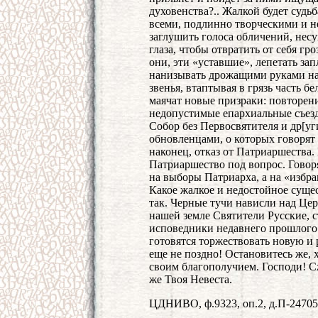
духовенства?.. Жалкой будет судь
всеми, подлинно творческими и н
заглушить голоса обличений, нес
глаза, чтобы отвратить от себя г
они, эти «уставшие», лепетать з
нанизывать дрожащими руками на
звенья, втаптывая в грязь часть 
маячат новые призраки: повторени
недопустимые епархиальные съез
Собор без Первосвятителя и др[уг
обновленцами, о которых говорят
наконец, отказ от Патриаршества.
Патриаршество под вопрос. Говоря
на выборы Патриарха, а на «избр
Какое жалкое и недостойное суще
так. Черные тучи нависли над Цер
нашей земле Святители Русские, 
исповедники недавнего прошлого.
готовятся торжествовать новую и
еще не поздно! Остановитесь же,
своим благополучием. Господи! С
же Твоя Невеста.
ЦДНИВО, ф.9323, оп.2, д.П-24705, 