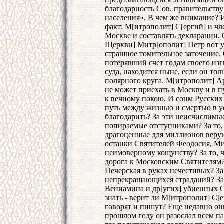
благодарность Сов. правительству
населения». В чем же внимание? 
факт: М[итрополит] С[ергий] и ч
Москве и составлять декларации. 
Щеркви] Митр[ополит] Петр вот уж
страшное томительное заточение.
потерявший счет годам своего изг
суда, находится ныне, если он тол
полярного круга. М[итрополит] А
не может приехать в Москву и в п
к вечному покою. И сонм Русских
путь между жизнью и смертью в ус
благодарить? За эти неисчислимые
попираемые отступниками? За то, 
драгоценные для миллионов веру
останки Святителей Феодосия, Ми
неимоверному кощунству? За то, ч
дорога к Московским Святителям?
Печерская в руках нечестивых? За
непрекращающихся страданий? За 
Вениамина и др[угих] убиенных С
знать - верит ли М[итрополит] С[ер
говорят и пишут? Еще недавно он
прошлом году он разослал всем п