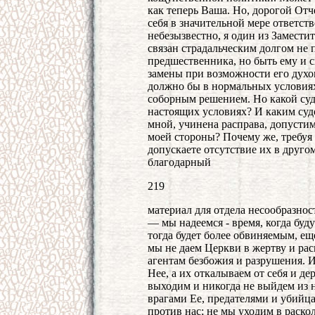
как теперь Ваша. Но, дорогой Отче
себя в значительной мере ответст
небезызвестно, я один из Замест
связан страдальческим долгом не 
предшественника, но быть ему и 
замены при возможности его духо
должно бы в нормальных условиях
соборным решением. Но какой суд
настоящих условиях? И каким суд
мной, учинена расправа, допусти
моей стороны? Почему же, требуя 
допускаете отсутствие их в друго
благодарный
219
материал для отдела несообразнос
— мы надеемся - время, когда буду
тогда будет более обвиняемым, ещ
мы не даем Церкви в жертву и ра
агентам безбожия и разрушения. И
Нее, а их откалываем от себя и де
выходим и никогда не выйдем из 
врагами Ее, предателями и убийцам
против нас; не мы уходим в раско