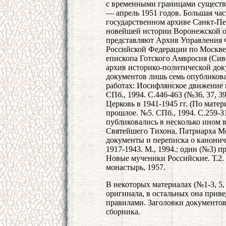
с временными границами существ
— апрель 1951 годов. Большая ча
государственном архиве Санкт-Пе
новейшей истории Воронежской об
представляют Архив Управления 
Российской Федерации по Москве 
епископа Готского Амвросия (Сив
архив историко-политической док
документов лишь семь опубликова
работах: Иосифлянское движение 
СПб., 1994. С.446-463 (№36, 37, 3
Церковь в 1941-1945 гг. (По мате
прошлое. №5. СПб., 1994. С.259-3
публиковались в несколько ином 
Святейшего Тихона, Патриарха Мо
документы и переписка о канони
1917-1943. М., 1994.; один (№3) 
Новые мученики Российские. Т.2
монастырь, 1957.
В некоторых материалах (№1-3, 5,
оригинала, в остальных она прив
правилами. Заголовки документов №
сборника.