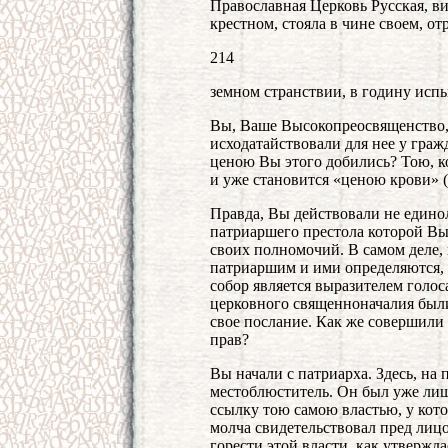
Православная Церковь Русская, в
крестном, стояла в чине своем, от
214
земном странствии, в годину исп
Вы, Ваше Высокопреосвященство, 
исходатайствовали для нее у граж
ценою Вы этого добились? Тою, к
и уже становится «ценою крови» (
Правда, Вы действовали не едино
патриаршего престола которой Вы
своих полномочий. В самом деле,
патриаршим и ими определяются, п
собор является выразителем голос
церковного священноначалия были
свое послание. Как же совершили
прав?
Вы начали с патриарха. Здесь, на 
местоблюститель. Он был уже лиш
ссылку тою самою властью, у кот
молча свидетельствовал пред лицо
горести этой власти, как утвержда