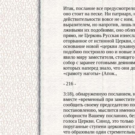
Итак, послание все предусмотрело
оно стоит на песке. Ни патриарх,
действительности вовсе не с ним. 
выразителем, но напротив, лишь 
лживыми их подобиями, оно облек
прямо, не Церковь Русская изнесла
оторванное от истинной Церкви, 
основание новой «церкви лукавную
подобию построило оно и новые л
явило миру заместителя, стоящег
собор с заранее готовыми деяниями
которых наперед знало, что они д
«срамоту наготы» (Апок.,
- 216 -
3:18), обнаруженную посланием, 
вместе «временный при заместите
сообщить своему председателю по
постановлению, мыслится именно 
соборности Вашему посланию, бе
голоса Церкви. Синод, это тольк
поруганные ступени церковного с
что образовали один стремительны