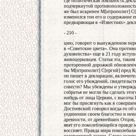
где политическая лояльность декл
подчеркнутой противоположность
же был искренен М[итрополит] С[е
изменился тон его и содержание е
предваряющая в «Известиях» декл
- 210 -
цию, говорит о вынужденном пе
в «Советские цвета». Она против
духовенства» еще в 21 году вступи
живоцерковцев. Статья эта, таким
проторенной дорожкой обновленче
бы М[итрополит] С[ергий] пред Кр
он пишет в декларации, включител
голос его убеждений, свидетельс
совести? Мы убеждены и утвержда
собратья не могли бы сделать этог
нибудь от лица Церкви, с высоты 
мог бы присягнуть как в соверше
Достоевский говорил когда-то об 
уединении своем благостно и неи
древности, от древнейших Отцов, 
явят его поколеблющейся правде м
воссияет. Правда мира поколебала
человеческой жизни. Слово челове