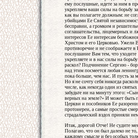
ему послушные, идете за ним в п
укрепляем ваши силы на борьбу за
как вы полагаете должным: не со
убийцами Ее Святой независимост
бесправии, а громким и решитель
соглашательства, лицемерных и л
интересов Ее интересам безбожно
Христом и его Церковью. Ужели В
противоречие и не соображаете в
послушание Вам тем, что уходите 
укрепляете и в нас силы на борьб
раскол? Подчинение Сергию - бор
над этим посмеется любая ленингр
пока больше, чем нас. И пусть за 
Но я не сочту себя никогда раско
числе, как некогда один из святых
забудьте ни на минуту этого: «Сы
верных на земле?» И может быть 
Церкви и пособников Ее разорения
протоиереи, а самые простые смер
страдальческий вздох приняли не
Итак, дорогой Отче! Не судите ме
Полагаю, что он был далеко не то
каждому смысле и без особых тол