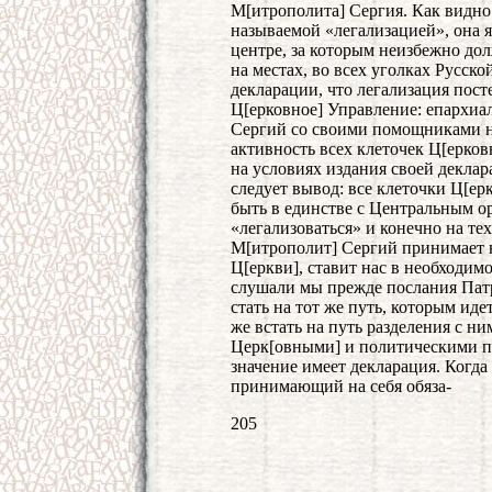
М[итрополита] Сергия. Как видно 
называемой «легализацией», она я
центре, за которым неизбежно до
на местах, во всех уголках Русск
декларации, что легализация пост
Ц[ерковное] Управление: епархиал
Сергий со своими помощниками на
активность всех клеточек Ц[ерков
на условиях издания своей декла
следует вывод: все клеточки Ц[ерк
быть в единстве с Центральным о
«легализоваться» и конечно на те
М[итрополит] Сергий принимает на
Ц[еркви], ставит нас в необходим
слушали мы прежде послания Патр
стать на тот же путь, которым иде
же встать на путь разделения с н
Церк[овными] и политическими по
значение имеет декларация. Когд
принимающий на себя обяза-
205