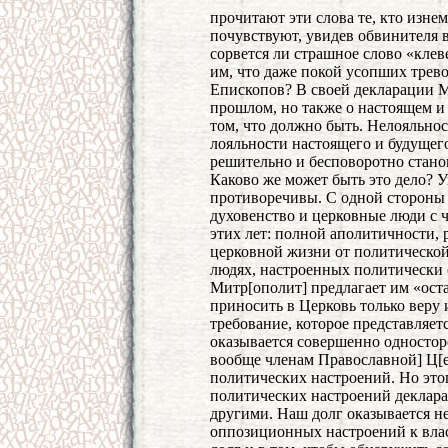
прочитают эти слова те, кто изне
почувствуют, увидев обвинителя в
сорвется ли страшное слово «клев
им, что даже покой усопших тре
Епископов? В своей декларации М
прошлом, но также о настоящем и б
том, что должно быть. Нелояльно
лояльности настоящего и будущег
решительно и бесповоротно станов
Каково же может быть это дело? У
противоречивы. С одной стороны к
духовенство и церковные люди с ч
этих лет: полной аполитичности,
церковной жизни от политической
людях, настроенных политически
Митр[ополит] предлагает им «ост
приносить в Церковь только веру и
требование, которое представляет
оказывается совершенно одностор
вообще членам Православной] Ц[е
политических настроений. Но этог
политических настроений деклара
другими. Наш долг оказывается не 
оппозиционных настроений к влас