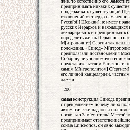
жив, то естественно его Заместите
предпринимать никаких существен
поддерживать существующий Щерк
отклонений от твердо намеченног
Русск[ой] Ц[еркви] не имеет прав
русских Иерархов и находящихся 
декларировать и предпринимать 
определить жизнь Церковного орг
М[итрополите] Сергии так называ
положения. «Синод» М[итрополита
предполагали постановления Моск
Соборне, не уполномочен епископ
представительством Епископата п
самим М[итрополитом] С[ергием] и
его личной канцелярией, частным 
даже и
- 206 -
самая конструкция Синода предпи
с прекращением почему-либо пол
автоматически падают и полномочи
посколько Зам[еститель] Местобл
предпринимает ответственнейшие
сонма Епископов, он явно выходи