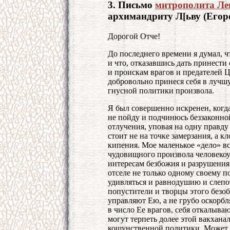
3. Письмо
митрополита Ле
архимандриту Л[ьву (Егор
Дорогой Отче!
До последнего времени я думал, 
и что, отказавшись дать принести
и проискам врагов и предателей Ц
добровольно принеся себя в лучш
гнусной политики произвола.
Я был совершенно искренен, когда
не пойду и подчинюсь беззаконной
отлучения, уповая на одну правду
стоит не на точке замерзания, а к
кипения. Мое маленькое «дело» в
чудовищного произвола человекоу
интересам безбожия и разрушения 
отселе не только одному своему п
удивляться и равнодушию и слепот
попустители и творцы этого безоб
управляют Ею, а не грубо оскорб
в число Ее врагов, себя откалываю
могут терпеть долее этой вакхана
кощунственной политики. Может бы