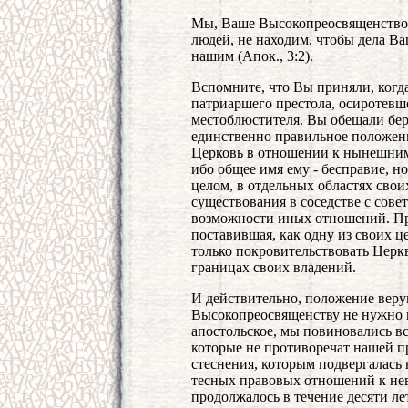
Мы, Ваше Высокопреосвященство,
людей, не находим, чтобы дела В
нашим (Апок., 3:2).
Вспомните, что Вы приняли, когд
патриаршего престола, осиротевш
местоблюстителя. Вы обещали бере
единственно правильное положени
Церковь в отношении к нынешним
ибо общее имя ему - бесправие, но
целом, в отдельных областях своих 
существования в соседстве с совет
возможности иных отношений. Пр
поставившая, как одну из своих ц
только покровительствовать Церкв
границах своих владений.
И действительно, положение веру
Высокопреосвященству не нужно н
апостольское, мы повиновались в
которые не противоречат нашей пр
стеснения, которым подвергалась 
тесных правовых отношений к нев
продолжалось в течение десяти ле