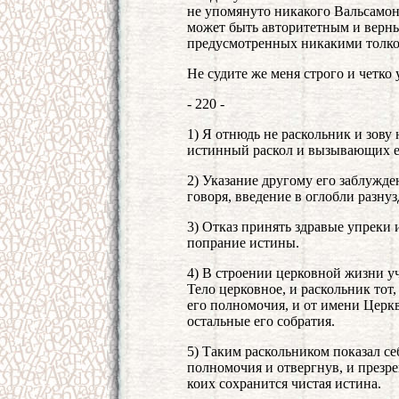
не упомянуто никакого Вальсамона
может быть авторитетным и верн
предусмотренных никакими толко
Не судите же меня строго и четко
- 220 -
1) Я отнюдь не раскольник и зову
истинный раскол и вызывающих е
2) Указание другому его заблужден
говоря, введение в оглобли разнуз
3) Отказ принять здравые упреки 
попрание истины.
4) В строении церковной жизни уч
Тело церковное, и раскольник тот
его полномочия, и от имени Церкв
остальные его собратия.
5) Таким раскольником показал се
полномочия и отвергнув, и презре
коих сохранится чистая истина.