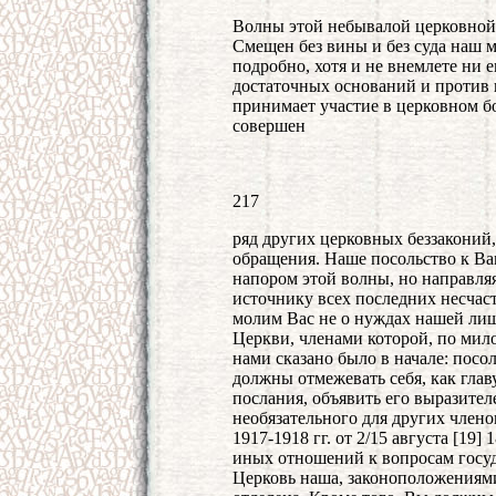
Волны этой небывалой церковной 
Смещен без вины и без суда наш м
подробно, хотя и не внемлете ни е
достаточных оснований и против
принимает участие в церковном б
совершен
217
ряд других церковных беззаконий,
обращения. Наше посольство к В
напором этой волны, но направляя
источнику всех последних несчас
молим Вас не о нуждах нашей лиш
Церкви, членами которой, по мило
нами сказано было в начале: посо
должны отмежевать себя, как глав
послания, объявить его выразите
необязательного для других член
1917-1918 гг. от 2/15 августа [19]
иных отношений к вопросам госу
Церковь наша, законоположениями