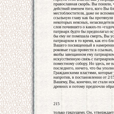
православная скорбь. Вы поняли,
действий именем того, кого Вы б
местоблюстителя, даже не вспомни
ссыльную главу как бы протянули
некоторых неясных, незасвидете
слов почившего о каких-то «годоч
патриарх будто бы предполагал ос
бы ему не помешала смерть, Вы у
патриархом в то время, как его б
Вашего посвященный в намерения
роковые года провести в ссылках, 
якобы завещанном ему патриархом
искусственную связь с патриархо
поместному собору. Но здесь, не 
последнего, ничего, что бы уполн
Гражданскими властями, которые 
напротив, в постановлении от 2/15
Вашему, Вы, конечно, не стали ис
древних и потому предпочли обра
215
только грядущему. Он, утверждае