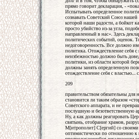
долг и в том, чтобы обнаружить с
прямо говорит декларация, - «пок
Испытывать определенное полити
сознавать Советский Союз нашей 
которой наши радости, а бойкот к
просто убийство из-за угла, подоб
направленный в нас». Здесь декл
политических событий, оценок. То
недоговоренность. Все должно им
политика. Отождествление себя с
неизбежностью должно быть довед
политики, из области которой бе
должны занять определенную позиц
отождествление себя с властью...
209
правительством обязательны для 
становится ли таким образом «ст
Советского аппарата, и не превр
послушную и безответственную а
Ну, а как должны реагировать Цер
святынь, отобрание храмов, разру
М[итрополит] С[ергий] со своими
оптимистически по отношению к 
предполагающейся легализации о