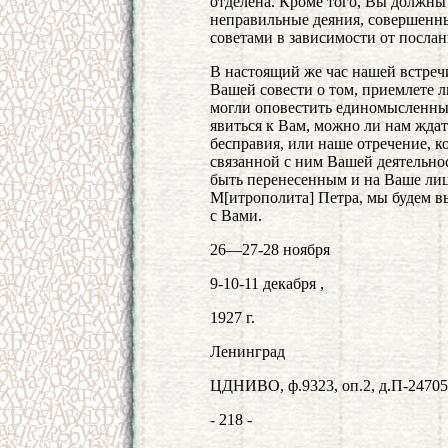
отделена. Кроме того, Вы должны
неправильные деяния, совершенн
советами в зависимости от послан
В настоящий же час нашей встреч
Вашей совести о том, приемлете 
могли оповестить единомысленны
явиться к Вам, можно ли нам ждат
бесправия, или наше отречение, 
связанной с ним Вашей деятельно
быть перенесенным и на Ваше лицо
М[итрополита] Петра, мы будем 
с Вами.
26—27-28 ноября
9-10-11 декабря ,
1927 г.
Ленинград
ЦДНИВО, ф.9323, оп.2, д.П-24705, 
- 218 -