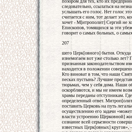
позором для тех, кто их предприн
следовательно, ссылаться на незна
услышать его голос. Нет голос это
считается с ним, тот делает это, к
хочет - М[итрополит] Сергий не х
Епископов, томящихся за эти убе
говорит о самых больных, о самы
207
шего Церк[овного] бытия. Откуда 
изнемогаем вот уже столько лет? 
признанная законодательством им
находится в положении совершенн
Кто виноват в том, что наши Свят
песках пустынь? Лучшие представ
тюрьмах, чем у себя дома. Наши 
оскорбляются, и мы не имеем воз
храмы переданы отступникам. Где 
определенный ответ. Митроп[олит]
поставить Церковь на путь легаль
осуществлению его задачи «может
власти устроению Щерковной] жиз
сознание всей серьезности совер
известных Церк[овных] кругов», 