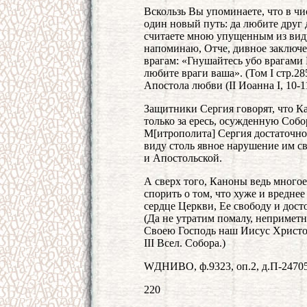
Вскользь Вы упоминаете, что в чи
один новый путь: да любите друг 
считаете мною упущенным из виду
напоминаю, Отче, дивное заключе
врагам: «Гнушайтесь убо врагами
любите враги ваша». (Том I стр.28
Апостола любви (II Иоанна I, 10-11
Защитники Сергия говорят, что К
только за ересь, осужденную Собо
М[итрополита] Сергия достаточно 
виду столь явное нарушение им с
и Апостольской.
А сверх того, Каноны ведь много
спорить о том, что хуже и вреднее
сердце Церкви, Ее свободу и дост
(Да не утратим помалу, непримет
Своею Господь наш Иисус Христос
III Всел. Собора.)
WДНИВО, ф.9323, оп.2, д.П-24705, 
220