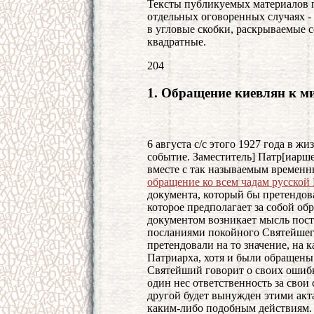
Тексты публикуемых материалов п
отдельных оговоренных случаях -
в угловые скобки, раскрываемые 
квадратные.
204
1. Обращение киевлян к 
6 августа с/с этого 1927 года в 
событие. Заместитель] Патр[иарш
вместе с так называемым времен
обращение ко всем чадам русской
документа, который бы претендова
которое предполагает за собой об
документом возникает мысль пост
посланиями покойного Святейшего
претендовали на то значение, на 
Патриарха, хотя и были обращены 
Святейший говорит о своих ошибка
один нес ответственность за свои 
другой будет вынужден этими акт
каким-либо подобным действиям. 