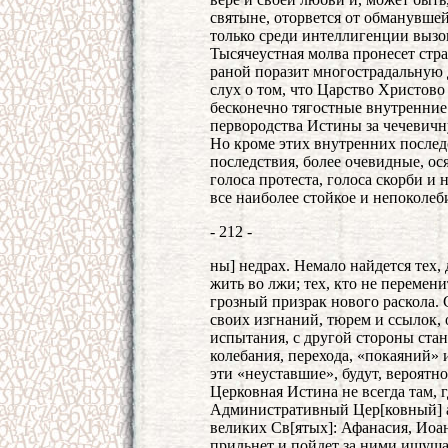
святыне, оторвется от обманувшей
только среди интеллигенции вызо
Тысячеустная молва пронесет стр
раной поразит многострадальную 
слух о том, что Царство Христово
бесконечно тягостные внутренние
первородства Истины за чечевич
Но кроме этих внутренних последс
последствия, более очевидные, ос
голоса протеста, голоса скорби и
все наиболее стойкое и непоколеб
- 212 -
ны] недрах. Немало найдется тех,
жить во лжи; тех, кто не перемен
грозный призрак нового раскола. 
своих изгнаний, тюрем и ссылок,
испытания, с другой стороны ста
колебания, перехода, «покаяний»
эти «неуставшие», будут, вероятно
Церковная Истина не всегда там, г
Административный Цер[ковный] ап
великих Св[ятых]: Афанасия, Иоан
прильнет и пойдет за ними ищущ