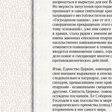
низринуться в вырытую для нее 
Но мерзость запустения простирает
проникает в самое святилище хри
патриаршего местоблюстителя возн
«Господином нашим», уже от его 
совершенном прекращении этого в
тому оснований», уже имя самого
в храмах, стало рядом с именем м
имена законных епископов епарх
насильственно навязываемыми вы
отменяется поминовение в темниц
вводится поминовение самих, отр
дело новое и смущающее многие с
противоканонических действий.
Итак, Единство Церкви, имеющее,
свое внешнее выражение в епископ
следовательно в патриархе, уже 
синодом, превысившим свои права
епархиям - незаконными смещени
другими, Святость Церкви, сияющ
осуждена посланием. Ее Соборност
Господом и как посольство в мире
иерархического преемства (отвод
вторжением в нее самого мира.