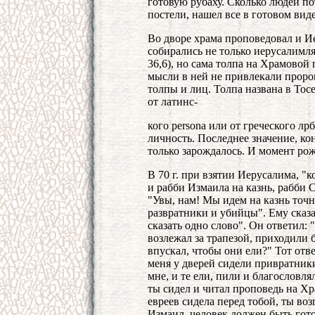
готовую рубаху. Сколько людей по
постели, нашел все в готовом виде
Во дворе храма проповедовал и Иере
собирались не только иерусалимля
36,6), но сама толпа на Храмовой г
мысли в ней не привлекали пророк
толпы и лиц. Толпа названа в Тосеф
от латинс-
кого persona или от греческого лр
личность. Последнее значение, ко
только зарождалось. И момент ро
В 70 г. при взятии Иерусалима, "
и рабби Измаила на казнь, рабби
"Увы, нам! Мы идем на казнь точ
развратники и убийцы". Ему сказа
сказать одно слово". Он ответил: 
возлежал за трапезой, приходили б
впускал, чтобы они ели?" Тот отве
меня у дверей сидели привратники
мне, и те ели, пили и благословля
ты сидел и читал проповедь на Хр
евреев сидела перед тобой, ты воз
Измаил, человек должен быть гот