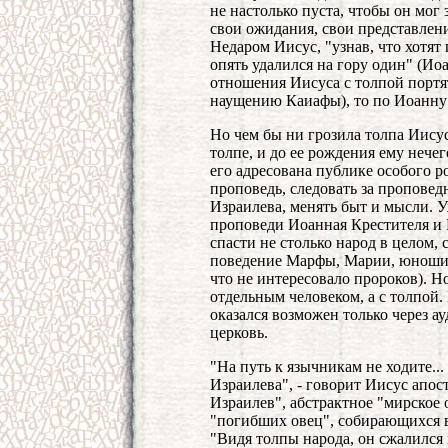
не настолько пуста, чтобы он мог
свои ожидания, свои представлен
Недаром Иисус, "узнав, что хотят 
опять удалился на гору один" (Ио
отношения Иисуса с толпой портят
наущению Каиафы), то по Иоанну
Но чем бы ни грозила толпа Иисус
толпе, и до ее рождения ему нече
его адресована публике особого р
проповедь, следовать за проповедн
Израилева, менять быт и мысли. 
проповеди Иоанная Крестителя и 
спасти не столько народ в целом,
поведение Марфы, Марии, юноши, с
что не интересовало пророков). Но
отдельным человеком, а с толпой.
оказался возможен только через ау
церковь.
"На путь к язычникам не ходите..
Израилева", - говорит Иисус апосто
Израилев", абстрактное "мирское 
"погибших овец", собирающихся в 
"Видя толпы народа, он сжалился