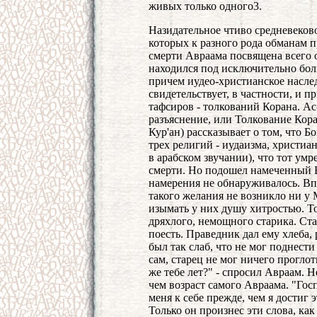
живых только одного3.
Назидательное чтиво средневеково
которых к разного рода обманам 
смерти Авраама посвящена всего од
находился под исключительно бол
причем иудео-христианское насле
свидетельствует, в частности, и 
тафсиров - толкований Корана. Ас
разъяснение, или Толкование Кора
Кур'ан) рассказывает о том, что 
трех религий - иудаизма, христиа
в арабском звучании), что тот умре
смерти. Но подошел намеченный Б
намерения не обнаруживалось. Вп
такого желания не возникло ни у 
изымать у них душу хитростью. То
дряхлого, немощного старика. Ст
поесть. Праведник дал ему хлеба,
был так слаб, что не мог поднести
сам, старец не мог ничего проглот
же тебе лет?" - спросил Авраам. 
чем возраст самого Авраама. "Госп
меня к себе прежде, чем я достиг 
Только он произнес эти слова, как