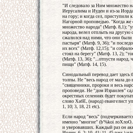
"И следовало за Ним множество на
Иерусалима и Иудеи и из-за Иорда
на гору; и когда сел, приступили к
Нагорной проповедью. "Когда же 
множество народа" (Матф. 8,1); "
народа, велел отплыть на другую 
сжалился над ними, что они были
пастыря" (Матф. 9, 36); "и после
их всех" (Матф. 12,15); "и собрал
стоял на берегу" (Матф. 13, 2); "т
(Матф. 13, 36); "...отпусти народ
пищи" (Матф. 14, 15).
Синодальный перевод дает здесь б
толпы. Не "весь народ от мала до 
"священники, пророки и весь нар
проповеди. Не "дом Израилев" сад
окрестных селениях будет покупат
слово ХабЕ, (народ) евангелист уп
1, 10; 3, 18, 21 etc).
Если народ "весь" (подчеркивается
именно "многие" (b'%koi лоХлоО
и уверовавших. Каждый раз он акк
Иоанн, 6, 2; 10, 41; 11, 45 pass.)