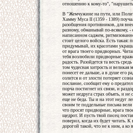
отношению к кому-то", "нарушить
В "Жемчужине на пути, или Полит
Хамму Муса II (1359 - 1389) поуча
разобщения противников, для внес
разному, обманывай по-всякому, - 
написанном саджем, ритмизованно
стоит целого войска. Есть такая:
придумывай, их красотами украшай
от врага твоего придворных. Чит
тебя возлюбили придворные вражес
радость. Разойдется та весть сред
том чудесная хитрость и великая 
понесет ее дальше, а в душе его р
озлится и от злости потеряет созн
послание, сообщит ему о предател
порча постигнет их связи, и разд
может недруга страх объять, и не 
еще не беда. Ты и на этот недуг 
своим те поддельные письма вели 
что просят придворные, врага тво
щедрот. И пусть твой писец поста
поверил, когда их будет читать. К
дорогой такой, что не к ним, а ко