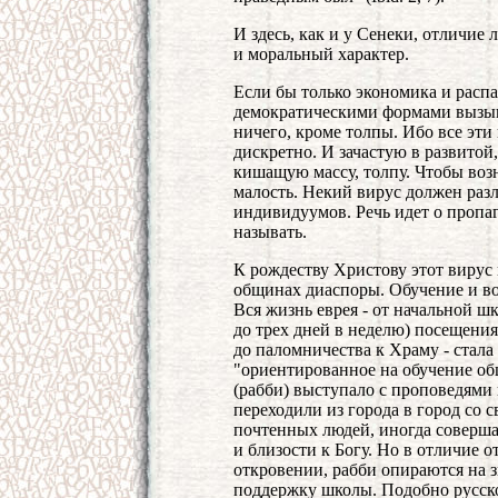
И здесь, как и у Сенеки, отличие
и моральный характер.
Если бы только экономика и расп
демократическими формами вызыва
ничего, кроме толпы. Ибо все эти
дискретно. И зачастую в развитой,
кишащую массу, толпу. Чтобы возн
малость. Некий вирус должен разл
индивидуумов. Речь идет о пропаг
называть.
К рождеству Христову этот вирус 
общинах диаспоры. Обучение и в
Вся жизнь еврея - от начальной ш
до трех дней в неделю) посещени
до паломничества к Храму - стал
"ориентированное на обучение об
(рабби) выступало с проповедями 
переходили из города в город со 
почтенных людей, иногда соверша
и близости к Богу. Но в отличие 
откровении, рабби опираются на з
поддержку школы. Подобно русско