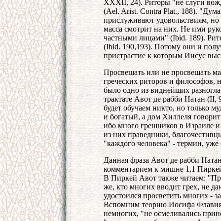
XXXII, 24). Риторы "не слуги во
(Ael. Arist. Contra Plat., 188). "Ду
прислуживают удовольствиям, но у
масса смотрит на них. Не ими рук
частными лицами" (Ibid. 189). Ри
(Ibid. 190,193). Потому они и полу
пристрастие к которым Иисус выс
Просвещать или не просвещать мас
греческих риторов и философов, н
было одно из виднейших разногл
трактате Авот де рабби Натан (II,
будет обучаем никто, но только 
и богатый, а дом Хиллеля говорит:
ибо много грешников в Израиле и
из них праведники, благочестивц
"каждого человека" - термин, уж
Данная фраза Авот де рабби Натан
комментарием к мишне 1,1 Пиркей
В Пиркей Авот также читаем: "Пр
же, кто многих вводит грех, не д
удостоился просветить многих - за
Вспомним теорию Иосифа Флавия:
немногих, "не осмеливались прин