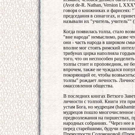
(Avot de-R. Nathan, Version I, XXX
говоря о книжниках и фарисеях: 
председания в синагогах, и приве
называли их "учитель, учитель"" (М
Когда появилась толпа, стало во
"вне народа" немыслимо, разве что
они - часть народа в широком смы
вполне мог стоять римский интел
трибунах цирка наполняла гордым
того, что он неспособен разделить е
толпы стоит и проповедник, не бе
впрочем, также не чуждался попу
покоряющий ее, чтобы возвыситьс
толпы" рождает личность. Личност
омассовления общества.
В последних книгах Ветхого Заве
личности с толпой. Книги эти пр
устам Бога, но мудрецам (hakhami
мудрецов пошло многочисленное 
предвозлежания на пиршествах, пр
народных собраниях. "Через нее я б
перед старейшими, будучи юношею
Премудрости Соломоновой (Прем. 