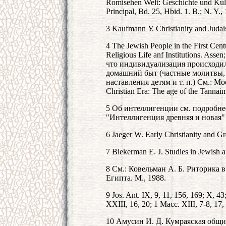
Romisehen Welt: Geschichte und Kult
Principal, Bd. 25, Hbid. 1. В.; N. 
3 Kaufmann У. Christianity and Judai
4 The Jewish People in the First Cent
Religious Life anf Institutions. Asse
что индивидуализация происходил
домашний быт (частные молитвы, 
наставления детям и т. п.) См.: Moor
Christian Era: The age of the Tannaim
5 Об интеллигенции см. подробне
"Интеллигенция древняя и новая" 
6 Jaeger W. Early Christianity and G
7 Biekerman E. J. Studies in Jewish a
8 См.: Ковельман А. Б. Риторика 
Египта. М., 1988.
9 Jos. Ant. IX, 9, 11, 156, 169; X, 4
XXIII, 16, 20; 1 Масс. XIII, 7-8, 17,
10 Амусин И. Д. Кумраяская община