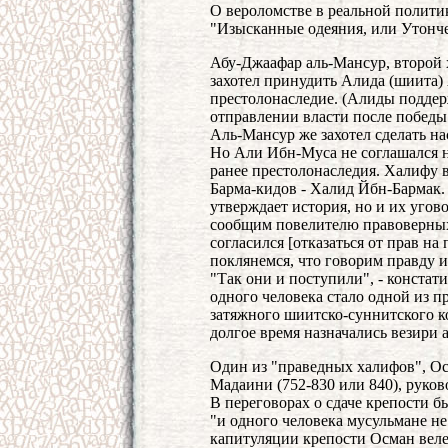
О вероломстве в реальной полити
"Изысканные одеяния, или Утонч
Абу-Джаафар аль-Мансур, второй х
захотел принудить Алида (шиита) 
престолонаследие. (Алиды поддер
отправлении власти после победы 
Аль-Мансур же захотел сделать на
Но Али Ибн-Муса не соглашался н
ранее престолонаследия. Халифу 
Барма-кидов - Халид Йбн-Бармак. 
утверждает история, но и их угов
сообщим повелителю правоверных (
согласился [отказаться от прав на 
поклянемся, что говорим правду и
"Так они и поступили", - констат
одного человека стало одной из п
затяжного шиитско-суннитского ко
долгое время назначались везири 
Один из "праведных халифов", О
Мадаини (752-830 или 840), руков
В переговорах о сдаче крепости б
"и одного человека мусульмане не 
капитуляции крепости Осман веле