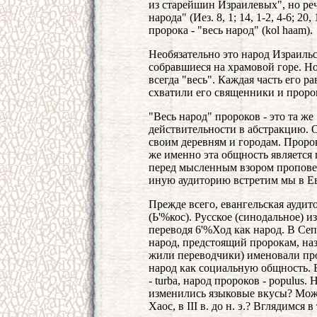
из старейшин Израилевых", но реч
народа" (Иез. 8, 1; 14, 1-2, 4-6; 20
пророка - "весь народ" (kol haam).
Необязательно это народ Израильск
собравшиеся на храмовой горе. Но
всегда "весь". Каждая часть его ра
схватили его священники и пророки
"Весь народ" пророков - это та ж
действительности в абстракцию. О
своим деревням и городам. Пророк 
же именно эта общность является
перед мысленным взором проповед
иную аудиторию встретим мы в Е
Прежде всего, евангельская аудито
(Ь'%кос). Русское (синодальное) и
переводя 6'%Ход как народ. В Сеп
народ, предстоящий пророкам, наз
жили переводчики) именовали про
народ как социальную общность. 
- turba, народ пророков - populus
изменились языковые вкусы? Может б
Хаос, в III в. до н. э.? Вглядимся 