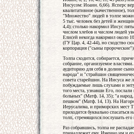
Иисусом: Иоанн. 6,66). Ясперс вер
квалитативное (качественное), тол
"Множество" людей в толпе можно 
5 тыс. человек без детей и женщин (
4,4); столько накормил Иисус пят
числом хлебов и числом людей ув
Елисей некогда накормил около 1
(ГУ Цар. 4, 42-44), но сходство с
корпорация ("сыны пророческие"),
Толпа сходится, собирается, прич
собрание, организуемое властями.
аудиторию для себя в долине сын
народа" и "страйшин священнически
совета старейшин. На Иисуса же 
побуждаемые лишь слухами и энт
того места, узнавши Его, послали
больных" (Матф. 14, 35); "а народ
пешком" (Матф. 14, 13). На Наго
Иерусалима, и приморских мест Ти
приходится буквально спасаться н
толп, стремящихся послушать его и
Раз собравшись, толпа не распадае
принадлежит ему. Именно им и ег