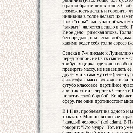
различны (Plato. Politic. 557 с).
о разнообразии лиц в толпе. Свобо
возможность делать и говорить, ч
индивида в толпе делают их заме
Пока "сонм" выступает объектом пр
"закрыт", является вещью в себе. 
Иное дело - римская эпоха. Толпа
беспорядков, она легко возбудима
какими ведет себя толпа евреев (жнк
Сенека в 7-м письме к Луциллию
перед толпой: не быть смятым мас
трибунах цирка, где толпа особен
презирать массу, не ненавидеть ее
друзьям и к самому себе (рецепт
философа к массе восходит в фило
сугубо классовое, партийное чувс
аристократии с чернью. Сенека и 
политической борьбой. Конфликт
сферу, где один противостоит мно
В I-II вв. проблематика одного и
трактатах Мишны всплывает прак
"каждый человек" (kol adam). В 
говорит: "Кто мудр?" Тот, кто умеет
Сверстник Бен Зомы, так же как и