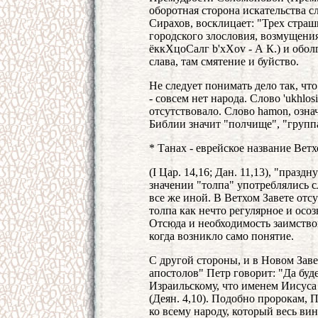
оборотная сторона искательства с
Сирахов, восклицает: "Трех страш
городского злословия, возмущения
ёккХцоСалг b'xXov - А К.) и оболга
слава, там смятение и буйство.
Не следует понимать дело так, что
- совсем нет народа. Слово 'ukhlos
отсутствовало. Слово hamon, озна
Библии значит "полчище", "групп
* Танах - еврейское название Ветх
(I Цар. 14,16; Дан. 11,13), "праз
значении "толпа" употреблялись с
все же иной. В Ветхом Завете отсу
толпа как нечто регулярное и осоз
Отсюда и необходимость заимствов
когда возникло само понятие.
С другой стороны, и в Новом Заве
апостолов" Петр говорит: "Да буд
Израильскому, что именем Иисуса 
(Деян. 4,10). Подобно пророкам, 
ко всему народу, который весь ви