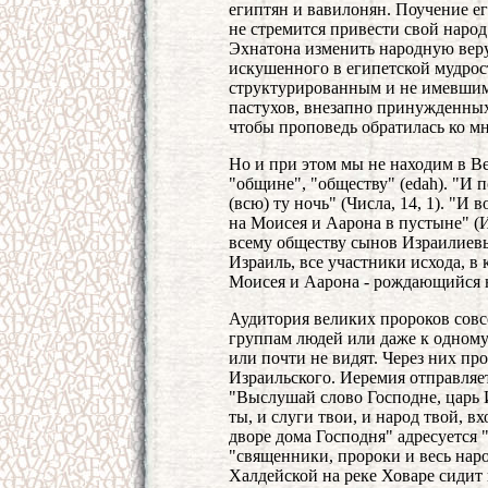
египтян и вавилонян. Поучение ег
не стремится привести свой наро
Эхнатона изменить народную веру
искушенного в египетской мудрос
структурированным и не имевшим 
пастухов, внезапно принужденных
чтобы проповедь обратилась ко м
Но и при этом мы не находим в В
"общине", "обществу" (edah). "И 
(всю) ту ночь" (Числа, 14, 1). "
на Моисея и Аарона в пустыне" (И
всему обществу сынов Израилиевых.
Израиль, все участники исхода, в
Моисея и Аарона - рождающийся н
Аудитория великих пророков совс
группам людей или даже к одному
или почти не видят. Через них пр
Израильского. Иеремия отправляет
"Выслушай слово Господне, царь 
ты, и слуги твои, и народ твой, в
дворе дома Господня" адресуется 
"священники, пророки и весь народ
Халдейской на реке Ховаре сидит