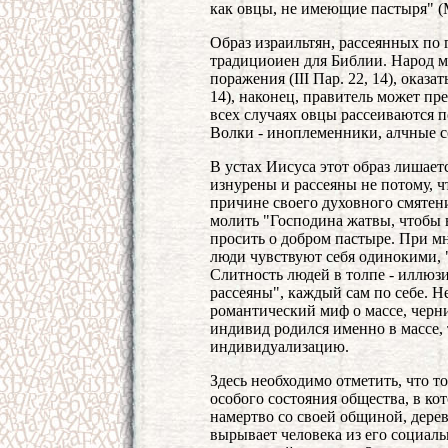
как овцы, не имеющие пастыря" (М
Образ израильтян, рассеянных по 
традициоиен для Библии. Народ м
поражения (III Пар. 22, 14), оказат
14), наконец, правитель может пре
всех случаях овцы рассеиваются п
Волки - иноплеменники, алчные с
В устах Иисуса этот образ лишает
изнурены и рассеяны не потому, ч
причине своего духовного смятени
молить "Господина жатвы, чтобы в
просить о добром пастыре. При м
люди чувствуют себя одинокими, 
Слитность людей в толпе - иллюз
рассеяны", каждый сам по себе. Н
романтический миф о массе, черн
индивид родился именно в массе, 
индивидуализацию.
Здесь необходимо отметить, что т
особого состояния общества, в ко
намертво со своей общиной, дерев
вырывает человека из его социаль