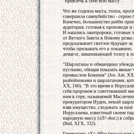
"привлечь к себе всю массу".
Что же содеяла масса, толпа, про
совершила самоубийство - серию 
Конечно, большинство рабби про
аудитория, готовая к проповеди и
И нашлись лжепророки, готовые з
от Ветхого Завета к Новому резко
предсказывает светлое будущее за 
чтобы призывать его к покаянию. 
демагог, заманивающий толпу в л
"Шарлатаны и обманщики убеждали
пустыню, обещая показать явные ч
промыслом Божиим" (Jos. Ant. XX,
разбойниками и шарлатанами, ко
XX, 160). "В это время в Иеруса
себя пророком и советовавший мас
ним к горе, называемой Масличной
прокуратором Иудеи, некий шарла
взяв имущество, следовать за ним 
Иерусалима, известный своим тща
народную массу (лЛ^-йос;) в собр
(Ibid. ХГХ, 332).
Греческому лХ^-бЧэд (масса) или 