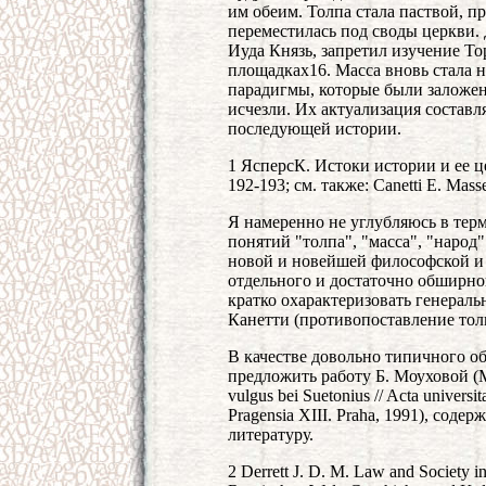
им обеим. Толпа стала паствой, п
переместилась под своды церкви. 
Иуда Князь, запретил изучение Т
площадках16. Масса вновь стала 
парадигмы, которые были заложен
исчезли. Их актуализация составл
последующей истории.
1 ЯсперсК. Истоки истории и ее це
192-193; см. также: Canetti Е. Mas
Я намеренно не углубляюсь в тер
понятий "толпа", "масса", "народ"
новой и новейшей философской и 
отдельного и достаточно обширно
кратко охарактеризовать генерал
Канетти (противопоставление тол
В качестве довольно типичного 
предложить работу Б. Моуховой (M
vulgus bei Suetonius // Acta universit
Pragensia XIII. Praha, 1991), со
литературу.
2 Derrett J. D. М. Law and Society in