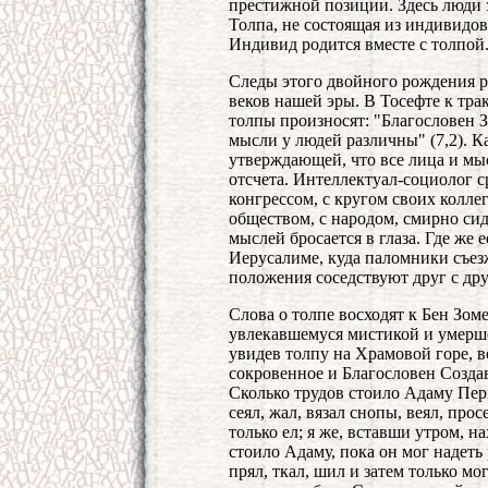
престижной позиции. Здесь люди 
Толпа, не состоящая из индивидов,
Индивид родится вместе с толпой
Следы этого двойного рождения р
веков нашей эры. В Тосефте к трак
толпы произносят: "Благословен З
мысли у людей различны" (7,2). К
утверждающей, что все лица и мы
отсчета. Интеллектуал-социолог 
конгрессом, с кругом своих колле
обществом, с народом, смирно си
мыслей бросается в глаза. Где же 
Иерусалиме, куда паломники съезж
положения соседствуют друг с др
Слова о толпе восходят к Бен Зоме
увлекавшемуся мистикой и умерше
увидев толпу на Храмовой горе, 
сокровенное и Благословен Созда
Сколько трудов стоило Адаму Перв
сеял, жал, вязал снопы, веял, прос
только ел; я же, вставши утром, н
стоило Адаму, пока он мог надеть 
прял, ткал, шил и затем только мо