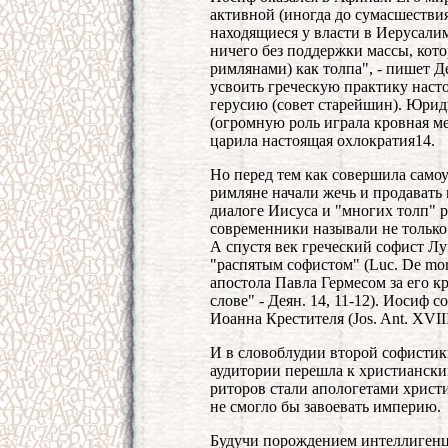
активной (иногда до сумасшестви
находящиеся у власти в Иерусалим
ничего без поддержки массы, кот
римлянами) как толпа", - пишет Д
усвоить греческую практику наст
герусию (совет старейшин). Юрид
(огромную роль играла кровная мест
царила настоящая охлократия14.
Но перед тем как совершила самоу
римляне начали жечь и продавать 
диалоге Иисуса и "многих толп" 
современники называли не только 
А спустя век греческий софист Лу
"распятым софистом" (Luc. De mor
апостола Павла Гермесом за его к
слове" - Деян. 14, 11-12). Иосиф 
Иоанна Крестителя (Jos. Ant. XVIII,
И в словоблудии второй софистик
аудитории перешла к христиански
риторов стали апологетами христ
не смогло бы завоевать империю.
Будучи порождением интеллигенц