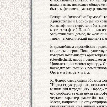
относительная слитность и непрер
языка в язык позволяет обнаружи
бытием феномена, между разными
Рождение "охлоса" из "демоса", т
Аристотелем и Полибием, но край
Когда афиняне перестали быть дем
место этот факт? Полибий, как и
эгоистический демос, не желающий
тиран - эгоистический вариант цар
В дальнейшем европейская традиц
ипостасью черни. Пока существует
которым возвышается аристократи
(Gesellschaft), народ превращается
Цивилизация сменяет культуру. С
восходит от немецких романтиков 
Ортеге-и-Гас-сету и т. д.
К. Ясперс следующим образом фор
"Народ структурирован, осознает 
мышлении и традициях. Народ - эт
его сообществе есть некая атмосф
чертами характера также благодар
Масса, напротив, не структуриров
квантитативна, она лишена каких