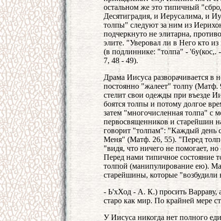
остальном же это типичный "сбро
Десятиградия, и Иерусалима, и Иу
толпы" следуют за ним из Иерихона
подчеркнуто не элитарна, против
элите. "Уверовал ли в Него кто из
(в подлиннике: "толпа" - '6у(кос,.
7, 48 - 49).
Драма Иисуса разворачивается в 
постоянно "жалеет" толпу (Матф. 9
стелит свои одежды при въезде Ии
боятся толпы и потому долгое врем
затем "многочисленная толпа" с м
первосвященников и старейшин на
говорит "толпам": "Каждый день с
Меня" (Матф. 26, 55). "Перед толп
"видя, что ничего не помогает, но
Перед нами типичное состояние т
толпой (манипулирование ею). М
старейшины, которые "возбудили 
- Ь'хХод - А. К.) просить Варраву,
старо как мир. По крайней мере ст
У Иисуса никогда нет полного еди