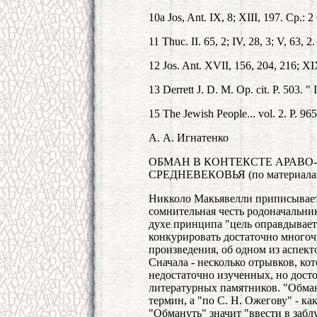
10а Jos, Ant. IX, 8; XIII, 197. Ср.: 
11 Thuc. II. 65, 2; IV, 28, 3; V, 63, 2.
12 Jos. Ant. XVII, 156, 204, 216; XI
13 Derrett J. D. M. Op. cit. P. 503. " I
15 The Jewish People... vol. 2. P. 965
А. А. Игнатенко
ОБМАН В КОНТЕКСТЕ АРАВО
СРЕДНЕВЕКОВЬЯ (по материалам
Никколо Макьявелли приписываетс
сомнительная честь родоначальни
духе принципа "цель оправдывает 
конкурировать достаточно многоч
произведения, об одном из аспекто
Сначала - несколько отрывков, кот
недостаточно изученных, но дос
литературных памятников. "Обман
термин, а "по С. Н. Ожегову" - к
"Обмануть" значит "ввести в забл