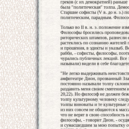
греков (с их демократией) раньше 
была "политическая" толпа. Демос
Старшие софисты (V в. до н. э.) 
политическим, парадным. Филосо
Только во II в. н. э. положение и
Философы бросились проповедова
риторических штампов, разнесли е
растеклись по сознанию жителей г
и прошения, в эдикты и указы6. 
рабби, - софисты, философы, поэт
чурались публичных лекций. Все 
называли) видели в себе благодет
"Не легко выдерживать неистовст
амфитеатре Дион, прозванный Зла
постоянно называли толпу склонн
раздавить меня своим смятением и 
20,22). Но философ не должен беж
толпу культурному человеку следуе
толпы виноваты и те культурные 
из них совсем не общаются к масс
что не верят в свою способность ис
философы, - говорит Дион, - осуд
и сумасшедшим за мою попытку отд