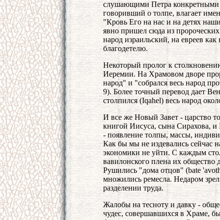
слушающими Петра конкретными л
говоривший о толпе, влагает имен
"Кровь Его на нас и на детях наших
явно пришел сюда из пророчески
народ израильский, на евреев ка
благодетелю.
Некоторый пролог к столкновению
Иеремии. На Храмовом дворе прор
народ" и "собрался весь народ пр
9). Более точный перевод дает Вен
столпился (Iqahel) весь народ око
И все же Новый Завет - царство т
книгой Иисуса, сына Сирахова, и
- появление толпы, массы, индиви
Как бы мы не издевались сейчас 
экономики не уйти. С каждым сто
вавилонского плена их общество д
Рушились "дома отцов" (bate 'avot
множились ремесла. Недаром зрел
разделении труда.
Жалобы на тесноту и давку - обще
чудес, совершавшихся в Храме, был