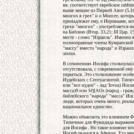
вв. соответствует еврейское rabbi
выше мишне из Пиркей Авот (5,1
многих в грех" и о Моисее, котор
принадлежат ему, о Иеровааме, ко
грехи "многих" - употребляется и
на Библию (Втор. 33,21; III Цар. 15
месте - слово "Израиль". Именно к
полноправные члены Кумранской 
"массу" вместо "народа" и Израил
эпохи.
В сочинениях Иосифа столкнулась
отсутствовала, с современной ему
укрыться. Это столкновение особ
Иудейских с Септуагинтой. Типич
или "все иудеи" - лад 'Iovoa) Иос
масса)9 или Sf)[AOs (народ - граж
библейского "народа" "масса" Ио
люди, которых очень много, реаль
национальное единство.
Можно объяснить это влиянием Ф
Типичное для Фукидида выражение
для Иосифа . Но такое влияние вп
Иосиф оказался в Афинах. Его ми