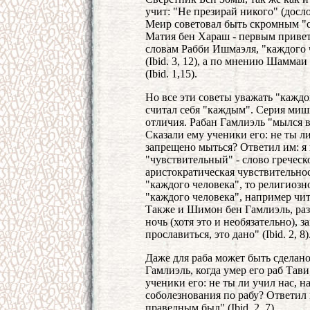
учит: "Не презирай никого" (дослов
Меир советовал быть скромным "с 
Матия бен Хараш - первым приветс
словам Рабби Ишмаэля, "каждого ч
(Ibid. 3, 12), а по мнению Шамма
(Ibid. 1,15).
Но все эти советы уважать "каждог
считал себя "каждым". Серия мишн
отличия. Рабан Гамлиэль "мылся 
Сказали ему ученики его: не ты ли
запрещено мыться? Ответил им: я н
"чувствительный" - слово греческо
аристократическая чувствительно
"каждого человека", то религиозн
"каждого человека", например чита
Также и Шимон бен Гамлиэль, ра
ночь (хотя это и необязательно), 
прославиться, это дано" (Ibid. 2, 8)
Даже для раба может быть сделано
Гамлиэль, когда умер его раб Тав
ученики его: не ты ли учил нас, 
соболезнования по рабу? Ответил и
праведным был" (Ibid. 2, 7).