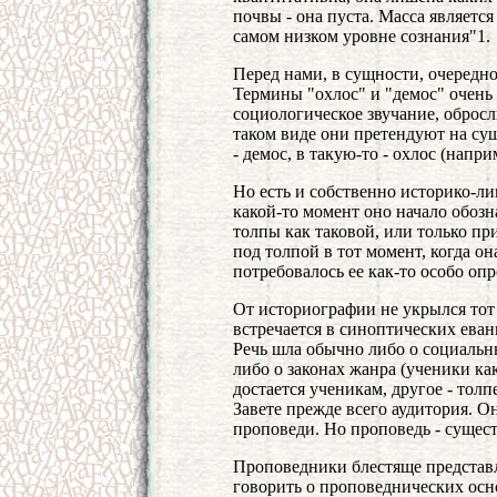
почвы - она пуста. Масса являетс
самом низком уровне сознания"1.
Перед нами, в сущности, очередно
Термины "охлос" и "демос" очень
социологическое звучание, обро
таком виде они претендуют на сущ
- демос, в такую-то - охлос (наприм
Но есть и собственно историко-ли
какой-то момент оно начало обозн
толпы как таковой, или только п
под толпой в тот момент, когда он
потребовалось ее как-то особо оп
От историографии не укрылся тот 
встречается в синоптических еван
Речь шла обычно либо о социальн
либо о законах жанра (ученики ка
достается ученикам, другое - толп
Завете прежде всего аудитория. О
проповеди. Но проповедь - сущест
Проповедники блестяще представ
говорить о проповеднических осно