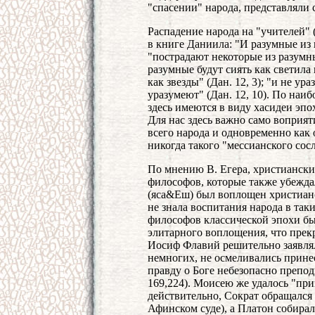
"спасении" народа, представляли
Распадение народа на "учителей"
в книге Даниила: "И разумные из н
"пострадают некоторые из разумных
разумные будут сиять как светила
как звезды" (Дан. 12, 3); "и не ур
уразумеют" (Дан. 12, 10). По на
здесь имеются в виду хасидеи эп
Для нас здесь важно само воприят
всего народа и одновременно как
никогда такого "мессианского сос
По мнению В. Егера, христиански
философов, которые также убежда
(яса&Еш) был воплощен христианс
не знала воспитания народа в так
философов классической эпохи был
элитарного воплощения, что прек
Иосиф Флавий решительно заявлял
немногих, не осмеливались принес
правду о Боге небезопасно преподн
169,224). Моисею же удалось "привл
действительно, Сократ обращался 
Афинском суде), а Платон собирал