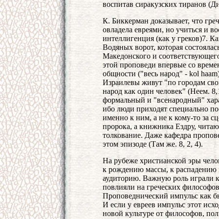
воспитав сиракузских тиранов (
К. Биккерман доказывает, что грече
овладела евреями, но учиться и в
интеллигенция (как у греков)7. К
Водяных ворот, которая состоялас
Македонского и соответствующего
этой проповеди впервые со време
общности ("весь народ" - kol haa
Израилевы живут "по городам сво
народ как один человек" (Неем. 8,
формальный и "всенародный" харак
ибо люди приходят специально по
именно к ним, а не к кому-то за 
пророка, а книжника Ездру, чит
толкование. Даже кафедра пропов
этом эпизоде (Там же. 8, 2, 4).
На рубеже христианской эры чело
к рождению массы, к распадению 
аудиторию. Важную роль играли 
повлияли на греческих философов)
Проповеднический импульс как бы
И если у евреев импульс этот исх
новой культуре от философов, пол