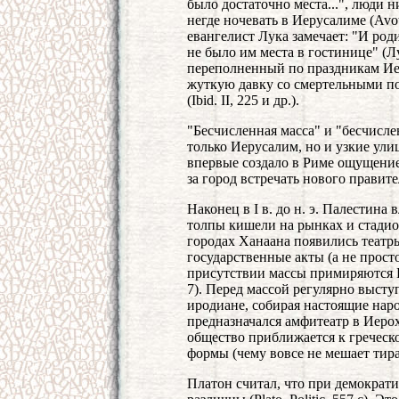
было достаточно места...", люди н
негде ночевать в Иерусалиме (Avot,
евангелист Лука замечает: "И роди
не было им места в гостинице" (Л
переполненный по праздникам Иеруса
жуткую давку со смертельными п
(Ibid. II, 225 и др.).
"Бесчисленная масса" и "бесчислен
только Иерусалим, но и узкие улиц
впервые создало в Риме ощущени
за город встречать нового правителя 
Наконец в I в. до н. э. Палестина
толпы кишели на рынках и стадион
городах Ханаана появились театр
государственные акты (а не прос
присутствии массы примиряются Гир
7). Перед массой регулярно выст
иродиане, собирая настоящие нар
предназначался амфитеатр в Иерохон
общество приближается к греческ
формы (чему вовсе не мешает тир
Платон считал, что при демократи