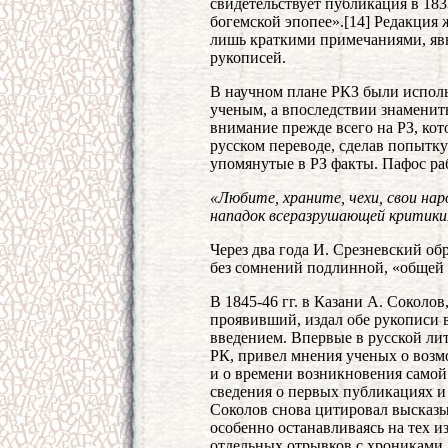
свидетельствует публикация в 183
богемской эпопее».[14] Редакция
лишь краткими примечаниями, явн
рукописей.
В научном плане РКЗ были исполь
ученым, а впоследствии знаменит
внимание прежде всего на РЗ, кот
русском переводе, сделав попытк
упомянутые в РЗ факты. Пафос ра
«Любите, храните, чехи, свои на
нападок всеразрушающей критики
Через два года И. Срезневский об
без сомнений подлинной, «общей 
В 1845-46 гг. в Казани А. Соколов
проявивший, издал обе рукописи 
введением. Впервые в русской лит
РК, привел мнения ученых о воз
и о времени возникновения самой 
сведения о первых публикациях и 
Соколов снова цитировал высказы
особенно останавливаясь на тех и
отдельных отрывков с хрониками 