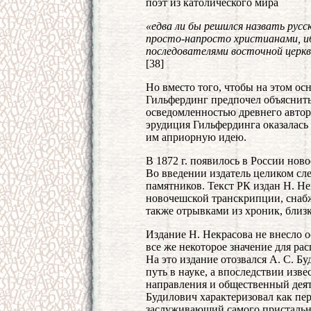
поэт из католического мира
«едва ли бы решился назвать русск
просто-напросто христианами, иб
последователями восточной церкв
[38]
Но вместо того, чтобы на этом ос
Гильфердинг предпочел объяснит
осведомленностью древнего автор
эрудиция Гильфердинга оказалась
им априорную идею.
В 1872 г. появилось в России нов
Во введении издатель целиком сл
памятников. Текст РК издан Н. Н
новочешской транскрипции, снабж
также отрывками из хроник, близ
Издание Н. Некрасова не внесло 
все же некоторое значение для ра
На это издание отозвался А. С. Б
путь в науке, а впоследствии из
направления и общественный деят
Будилович характеризовал как пере
заслуживающий самого присталь