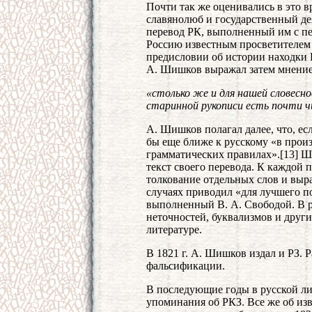
Почти так же оценивались в это в
славянолюб и государственный д
перевод РК, выполненный им с пе
Россию известным просветителем 
предисловии об истории находки 
А. Шишков выражал затем мнение,
«столько же и для нашей словеснос
старинной рукописи есть почти 
А. Шишков полагал далее, что, ес
бы еще ближе к русскому «в прои
грамматических правилах».[13] Ш
текст своего перевода. К каждой 
толкование отдельных слов и выр
случаях приводил «для лучшего п
выполненный В. А. Свободой. В р
неточностей, буквализмов и други
литературе.
В 1821 г. А. Шишков издал и РЗ. Р
фальсификации.
В последующие годы в русской ли
упоминания об РКЗ. Все же об из