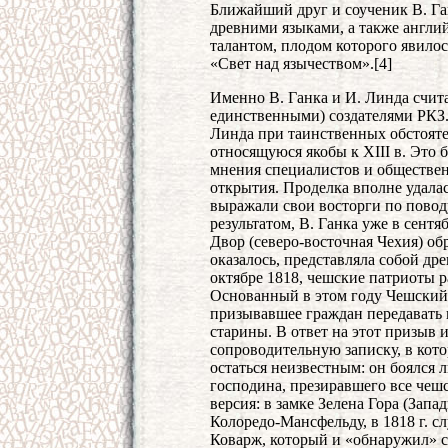
Ближайший друг и соученик В. Га
древними языками, а также англи
талантом, плодом которого явилос
«Свет над язычеством».[4]
Именно В. Ганка и И. Линда счит
единственными) создателями РКЗ. 
Линда при таинственных обстоят
относящуюся якобы к XIII в. Это 
мнения специалистов и обществен
открытия. Проделка вполне удалас
выражали свои восторги по пово
результатом, В. Ганка уже в сентя
Двор (северо-восточная Чехия) об
оказалось, представляла собой др
октябре 1818, чешские патриоты 
Основанный в этом году Чешский
призывавшее граждан передавать
старины. В ответ на этот призыв 
сопроводительную записку, в кото
остаться неизвестным: он боялся 
господина, презиравшего все чешс
версия: в замке Зелена Гора (Зап
Колоредо-Мансфельду, в 1818 г. с
Коварж, который и «обнаружил» с