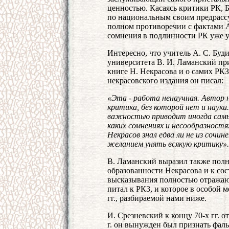
ценностью. Касаясь критики РК, 
по национальным своим предрассу
полном противоречии с фактами А
сомнения в подлинности РК уже у
Интересно, что учитель А. С. Буд
университета В. И. Ламанский п
книге Н. Некрасова и о самих РКЗ.
некрасовского издания он писал:
«Эта - работа ненаучная. Автор н
критика, без которой нет и науки
важностью приводит иногда самые 
каких сомнениях и несообразностях 
Некрасов знал едва ли не из сочин
желанием унять всякую критику».
В. Ламанский выразил также полн
образованности Некрасова и к со
высказывания полностью отражают
питал к РКЗ, и которое в особой 
гг., разбираемой нами ниже.
И. Срезневский к концу 70-х гг. о
г. он вынужден был признать фаль