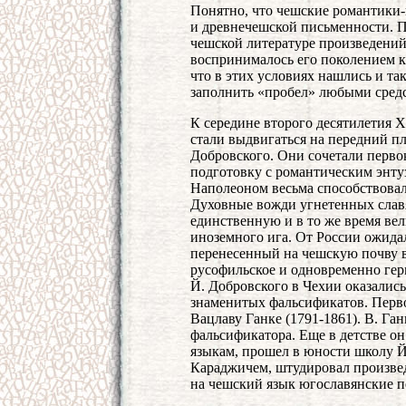
Понятно, что чешские романтики-
и древнечешской письменности. По
чешской литературе произведений
воспринималось его поколением ка
что в этих условиях нашлись и та
заполнить «пробел» любыми сред
К середине второго десятилетия 
стали выдвигаться на передний п
Добровского. Они сочетали перво
подготовку с романтическим энту
Наполеоном весьма способствова
Духовные вожди угнетенных славя
единственную и в то же время ве
иноземного ига. От России ожида
перенесенный на чешскую почву в
русофильское и одновременно ге
Й. Добровского в Чехии оказалис
знаменитых фальсификатов. Перво
Вацлаву Ганке (1791-1861). В. Га
фальсификатора. Еще в детстве он
языкам, прошел в юности школу Й
Караджичем, штудировал произве
на чешский язык югославянские пе