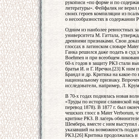
рукописи «по форме и по содерж
литературы». Фейфалик не верил в 
своих героев компиляции из псал
о несообразностях в содержании Р
Одним из наиболее ревностных з
университета М. Гаттала, утвержд
древними признаками. Свои доказ
глоссах в латинском словаре Mate
Ганка решился даже подать в суд з
Boehmen и при всеобщем ликовани
60-х годов в защиту РКЗ стали вы
братья И. и Г. Иречки.[23] К ним 
Брандл и др. Критика на какое-то 
национальному признаку. Впроче
исследователи, например, Л. Крум
В 70-х годах поднялась новая вол
«Труды по истории славянской нар
перевод 1878). В 1877 г. был око
чешских глосс в Маter Verborum, 
критике РКЗ. В лагерь обвинител
Шембера, вместе с ним выступил А
указавший на возможность подделк
РКЗ.[26] Критика продолжалась и 