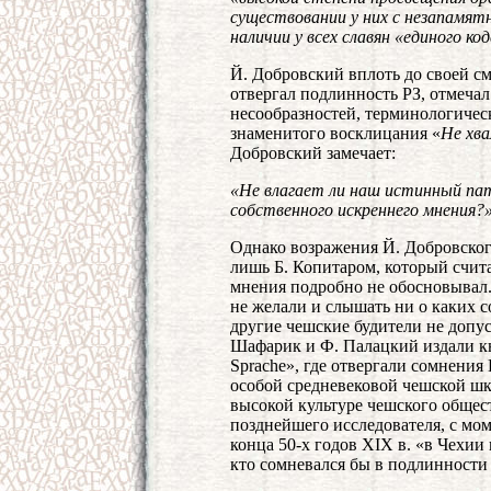
существовании у них с незапамят
наличии у всех славян «единого ко
Й. Добровский вплоть до своей см
отвергал подлинность РЗ, отмеча
несообразностей, терминологичес
знаменитого восклицания «
Не хва
Добровский замечает:
«Не влагает ли наш истинный пат
собственного искреннего мнения?
Однако возражения Й. Добровско
лишь Б. Копитаром, который счит
мнения подробно не обосновывал
не желали и слышать ни о каких 
другие чешские будители не допус
Шафарик и Ф. Палацкий издали кни
Sprache», где отвергали сомнения
особой средневековой чешской шк
высокой культуре чешского общес
позднейшего исследователя, с мом
конца 50-х годов XIX в. «в Чехии
кто сомневался бы в подлинности