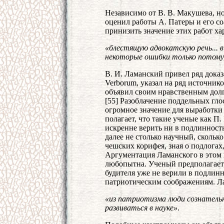
Независимо от В. В. Макушева, н
оценил работы А. Патеры и его со
принизить значение этих работ ха
«блестящую адвокатскую речь... в
некоторые ошибки только потому
В. И. Ламанский привел ряд доказ
Verborum, указал на ряд источник
объявил своим нравственным долг
[55] Разоблачение поддельных гло
огромное значение для выработки
полагает, что такие ученые как П
искренне верить ни в подлинность
далее не столько научный, сколько
чешских корифея, зная о подлогах
Аргументация Ламанского в этом 
любопытна. Ученый предполагает,
будителя уже не верили в подлинн
патриотическим соображениям. Ла
«из патриотизма люди сознатель
развиваться в науке»
.