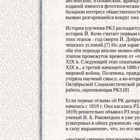
английский, итальянский, францу
изданий имеются фототипические,
большом интересе общественности
вызван разгоревшейся вокруг них
История изучения РКЗ распадаетс
историк Й. Кочи считает первым и
этих этапов - год смерти Й. Добро
чешских условий.[7] Но для харак
оба эти периода вполне можно объ
этапом промежуток времени от «о
XIX в. Следующий этап охватывает
XIX в., а третий начинается 1886
мировой войны. Полемика, правда,
утеряла научный смысл, а во-втор
Октябрьской Социалистической ре
работа, оценивающая РКЗ.[8]
Если первые отзывы об РК датиру
началась с 1819 г. Она касалась РЗ
1819) решительно объявил РЗ под
ученый И. Б. Раковецкии в уже у
усматривал в обеих рукописях «кр
и силу выражения», что, по его м
«высокой степени просвещения древ