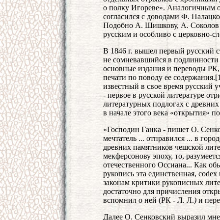
о полку Игореве». Аналогичным о
согласился с доводами Ф. Палацк
Подобно А. Шишкову, А. Соколов 
русским и особливо с церковно-сл
В 1846 г. вышел первый русский 
не сомневавшийся в подлинности 
основные издания и переводы РК,
печати по поводу ее содержания.[
известный в свое время русский 
- первое в русской литературе от
литературных подлогах с древних 
в начале этого века «открытия» п
«Господин Ганка - пишет О. Сенко
мечтатель ... отправился ... в го
древних памятников чешской литер
мекферсонову эпоху, то, разумеется
отечественного Оссиана... Как о
рукопись эта единственная, codex
законам критики рукописных литера
достаточно для причисления открыт
вспомнил о ней (РК - Л. Л.
)
и пере
Далее О. Сенковский выразил мне