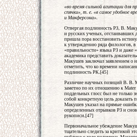
«во время сильной агитации для п
спячки», т. е. «в самое удобное 
и Макферсона».
Отвергая подлинность РЗ, В. Мак
и русских ученых, отстаивавших 
пришла пора восстановить истину
к утверждению ряда филологов, в 
«правильности» языка РЗ и даже
академика представить доказател
Макушев заключал заявлением о н
отметить, что ко времени написа
подлинность РК.[45]
Различие научных позиций В. В. 
заметно по их отношению к Mater
поддельных глосс был не только з
собой конкретную цель доказать 
Макушев указал на прямые ошибки
определенных отрывков РЗ и снов
рукописи.[47]
Первоначальное убеждение Макуш
тщательно следить за критикой эт
публике о ходе полемики. Макуш