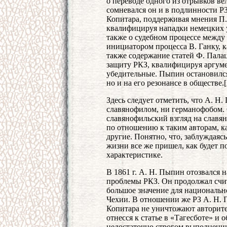
о переводе одного из отрывков ве
сомневался он и в подлинности РЗ
Копитара, поддерживая мнения П.
квалифицируя нападки немецких 
также о судебном процессе между 
инициатором процесса В. Ганку, 
также содержание статей Ф. Палац
защиту РКЗ, квалифицируя аргум
убедительные. Пыпин остановился
но и на его резонансе в обществе.[
Здесь следует отметить, что А. Н
славянофилом, ни германофобом. 
славянофильский взгляд на славя
по отношению к таким авторам, ка
другие. Понятно, что, заблуждаяс
жизни все же пришел, как будет п
характеристике.
В 1861 г. А. Н. Пыпин отозвался н
проблемы РКЗ. Он продолжал счи
большое значение для национальн
Чехии. В отношении же РЗ А. Н. 
Копитара не уничтожают авторит
отнесся к статье в «Тагесботе» и 
недостаточно строгом выполнении