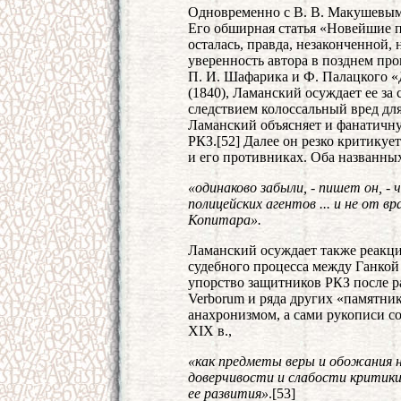
Одновременно с В. В. Макушевым
Его обширная статья «Новейшие п
осталась, правда, незаконченной
уверенность автора в позднем пр
П. И. Шафарика и Ф. Палацкого 
(1840), Ламанский осуждает ее з
следствием колоссальный вред для
Ламанский объясняет и фанатичну
РКЗ.[52] Далее он резко критикуе
и его противниках. Оба названны
«одинаково забыли, - пишет он, -
полицейских агентов ... и не от в
Копитара».
Ламанский осуждает также реакци
судебного процесса между Ганкой
упорство защитников РКЗ после р
Verborum и ряда других «памятник
анахронизмом, а сами рукописи с
XIX в.,
«как предметы веры и обожания н
доверчивости и слабости критики
ее развития»
.[53]