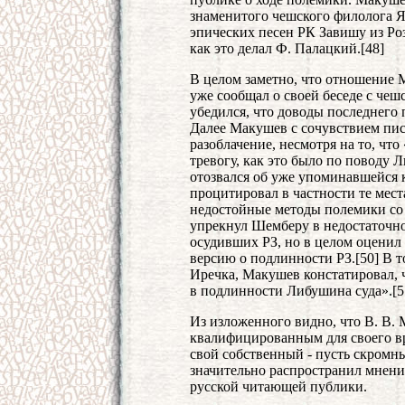
знаменитого чешского филолога Ян
эпических песен РК Завишу из Розе
как это делал Ф. Палацкий.[48]
В целом заметно, что отношение 
уже сообщал о своей беседе с чеш
убедился, что доводы последнего
Далее Макушев с сочувствием пи
разоблачение, несмотря на то, чт
тревогу, как это было по поводу
отозвался об уже упоминавшейся 
процитировал в частности те мест
недостойные методы полемики со
упрекнул Шемберу в недостаточно
осудивших РЗ, но в целом оценил
версию о подлинности РЗ.[50] В то
Иречка, Макушев констатировал, ч
в подлинности Либушина суда».[5
Из изложенного видно, что В. В.
квалифицированным для своего вр
свой собственный - пусть скромны
значительно распространил мнени
русской читающей публики.