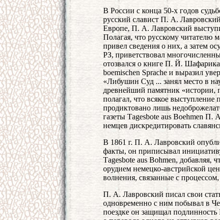
В России с конца 50-х годов судь
русский славист П. А. Лавровски
Европе, П. А. Лавровский выступ
Полагая, что русскому читателю м
привел сведения о них, а затем о
РЗ, приветствовал многочисленны
отозвался о книге П. Й. Шафарика 
boemischen Sprache и выразил уве
«Либушин Суд ... занял место в н
древнейший памятник «истории, п
полагал, что всякое выступление
продиктовано лишь недоброжелат
газеты Тagesbote aus Boehmen П.
немцев дискредитировать славянс
В 1861 г. П. А. Лавровский опубл
факты, он приписывал инициативу
Таgesbote aus Bohmen, добавляя, 
орудием немецко-австрийской це
волнения, связанные с процессом,
П. А. Лавровский писал свои ста
одновременно с ним побывал в Че
поездке он защищал подлинность 