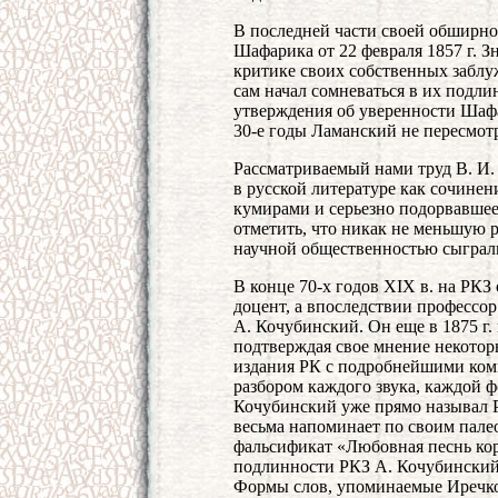
В последней части своей обширно
Шафарика от 22 февраля 1857 г. Зн
критике своих собственных заблу
сам начал сомневаться в их подлин
утверждения об уверенности Шаф
30-е годы Ламанский не пересмот
Рассматриваемый нами труд В. И.
в русской литературе как сочине
кумирами и серьезно подорвавшее
отметить, что никак не меньшую р
научной общественностью сыграл
В конце 70-х годов XIX в. на РКЗ
доцент, а впоследствии профессор
А. Кочубинский. Он еще в 1875 г
подтверждая свое мнение некотор
издания РК с подробнейшими ком
разбором каждого звука, каждой фо
Кочубинский уже прямо называл Р
весьма напоминает по своим пал
фальсификат «Любовная песнь кор
подлинности РКЗ А. Кочубинский
Формы слов, упоминаемые Иречком