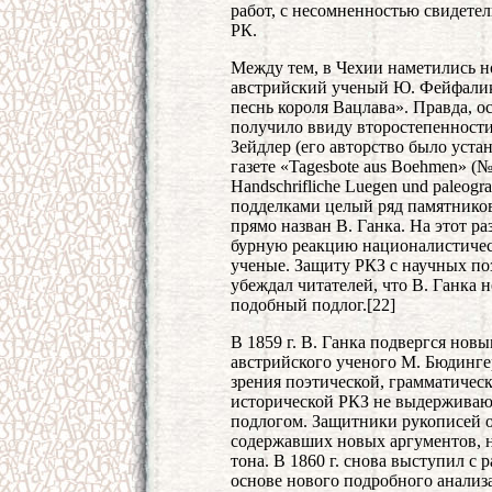
работ, с несомненностью свидетел
РК.
Между тем, в Чехии наметились н
австрийский ученый Ю. Фейфалик
песнь короля Вацлава». Правда, о
получило ввиду второстепенности 
Зейдлер (его авторство было уст
газете «Tagesbote aus Boehmen» (№№
Handschrifliche Luegen und paleogr
подделками целый ряд памятнико
прямо назван В. Ганка. На этот р
бурную реакцию националистическ
ученые. Защиту РКЗ с научных по
убеждал читателей, что В. Ганка 
подобный подлог.[22]
В 1859 г. В. Ганка подвергся нов
австрийского ученого М. Бюдингер
зрения поэтической, грамматическ
исторической РКЗ не выдерживаю
подлогом. Защитники рукописей о
содержавших новых аргументов, 
тона. В 1860 г. снова выступил с
основе нового подробного анализа