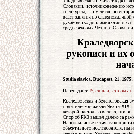
западных славян. Читает курсы л
Словакии, источниковедению исто
спецкурсы, в том числе по истор
ведет занятия по славяноязычной 
руководство дипломниками и асп
средневековых Чехии и Словакии
Краледворск
рукописи и их 
нач
Studia slavica, Budapest, 21, 1975,
Переиздано:
Рукописи, которых не
Краледворская и Зеленогорская ру
политической жизни Чехии XIX - 
которой настолько велико, что он
Спор об РКЗ вышел далеко за рамк
Националистическая публицистика
объективного исследователя, пыт
манускриптов. Ученые славянофил