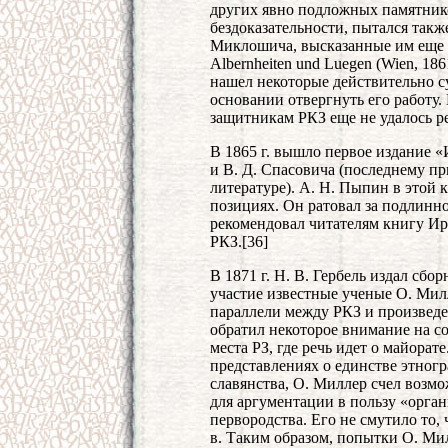
других явно подложных памятнико
бездоказательности, пытался такж
Миклошича, высказанные им еще в 
Albernheiten und Luegen (Wien, 1
нашел некоторые действительно 
основании отвергнуть его работу.
защитникам РКЗ еще не удалось р
В 1865 г. вышло первое издание 
и В. Д. Спасовича (последнему п
литературе). А. Н. Пыпин в этой 
позициях. Он ратовал за подлинно
рекомендовал читателям книгу Ир
РКЗ.[36]
В 1871 г. Н. В. Гербель издал сбо
участие известные ученые О. Мил
параллели между РКЗ и произведе
обратил некоторое внимание на с
места РЗ, где речь идет о майора
представлениях о единстве этног
славянства, О. Миллер счел возм
для аргументации в пользу «орган
первородства. Его не смутило то, 
в. Таким образом, попытки О. Ми