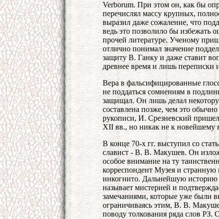
Verborum. При этом он, как бы о
перечислял массу крупных, полно
выразил даже сожаление, что подд
ведь это позволило бы избежать ош
прочей литературе. Ученому приш
отлично понимал значение подделк
защиту В. Ганку и даже ставит во
древнее время и лишь переписки и
Вера в фальсифицированные глосс
не поддаться сомнениям в подлин
защищал. Он лишь делал некотору
составлена позже, чем это обычно
рукописи, И. Срезневский пришел 
XII вв., но никак не к новейшему 
В конце 70-х гг. выступил со ста
славист - В. В. Макушев. Он изл
особое внимание на ту таинствен
корреспондент Музея и странную 
инкогнито. Дальнейшую историю 
называет мистерией и подтвержда
замечаниями, которые уже были 
ограничиваясь этим, В. В. Макуш
поводу толкования ряда слов РЗ. 