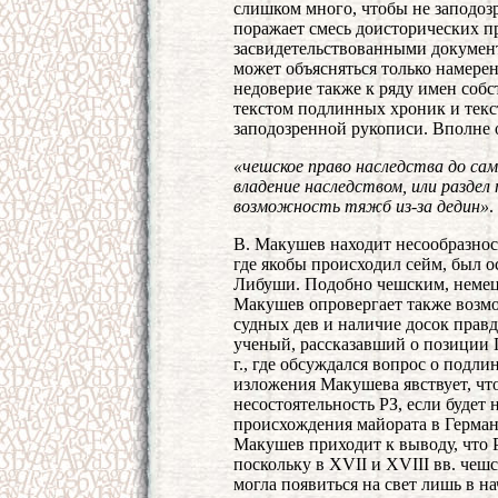
слишком много, чтобы не заподоз
поражает смесь доисторических п
засвидетельствованными документ
может объясняться только намер
недоверие также к ряду имен соб
текстом подлинных хроник и текст
заподозренной рукописи. Вполне 
«чешское право наследства до сам
владение наследством, или раздел
возможность тяжб из-за дедин»
.
В. Макушев находит несообразнос
где якобы происходил сейм, был 
Либуши. Подобно чешским, немец
Макушев опровергает также возмо
судных дев и наличие досок прав
ученый, рассказавший о позиции 
г., где обсуждался вопрос о подл
изложения Макушева явствует, чт
несостоятельность РЗ, если будет
происхождения майората в Германи
Макушев приходит к выводу, что Р
поскольку в XVII и XVIII вв. чешс
могла появиться на свет лишь в на