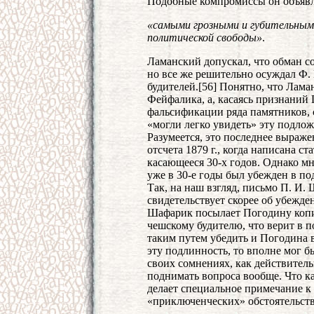
Подобные компромиссы он объяв
«самыми грозными и губительными
политической свободы»
.
Ламанский допускал, что обман со
но все же решительно осуждал Ф.
будителей.[56] Понятно, что Лам
Фейфалика, а, касаясь признаний 
фальсификации ряда памятников, 
«могли легко увидеть» эту подложн
Разумеется, это последнее выраже
отсчета 1879 г., когда написана ст
касающееся 30-х годов. Однако м
уже в 30-е годы был убежден в по
Так, на наш взгляд, письмо П. И. 
свидетельствует скорее об убежд
Шафарик посылает Погодину копи
чешскому будителю, что верит в 
таким путем убедить и Погодина в
эту подлинность, то вполне мог б
своих сомнениях, как действитель
поднимать вопроса вообще. Что к
делает специальное примечание к
«приключенческих» обстоятельств