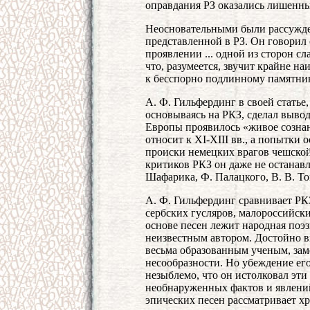
оправдания РЗ оказались лишенны
Неосновательными были рассужде
представленной в РЗ. Он говорил 
проявлении ... одной из сторон с
что, разумеется, звучит крайне на
к бесспорно подлинному памятник
А. Ф. Гильфердинг в своей статье
основываясь на РКЗ, сделал вывод
Европы проявилось «живое сознан
относит к XI-XIII вв., а попытки 
происки немецких врагов чешско
критиков РКЗ он даже не останавл
Шафарика, Ф. Палацкого, В. В. Т
А. Ф. Гильфердинг сравнивает РКЗ
сербских гусляров, малороссийских
основе песен лежит народная поэз
неизвестным автором. Достойно в
весьма образованным ученым, зам
несообразности. Но убеждение ег
незыблемо, что он истолковал эти
необнаруженных фактов и явлений
эпических песен рассматривает хри