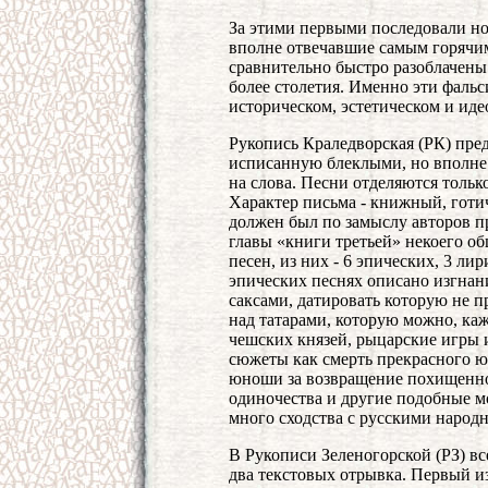
За этими первыми последовали нов
вполне отвечавшие самым горячим
сравнительно быстро разоблачены
более столетия. Именно эти фаль
историческом, эстетическом и ид
Рукопись Краледворская (РК) пре
исписанную блеклыми, но вполне
на слова. Песни отделяются толь
Характер письма - книжный, готич
должен был по замыслу авторов п
главы «книги третьей» некоего об
песен, из них - 6 эпических, 3 ли
эпических песнях описано изгнани
саксами, датировать которую не 
над татарами, которую можно, каж
чешских князей, рыцарские игры
сюжеты как смерть прекрасного ю
юноши за возвращение похищенно
одиночества и другие подобные м
много сходства с русскими народ
В Рукописи Зеленогорской (РЗ) в
два текстовых отрывка. Первый из