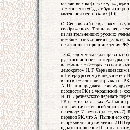
оссиановским формам», подчеркнул
заметив, что «Суд Либуши откры
музею неизвестно кем».[19]
О. Сенковский не вдавался в науч
соображениям. Тем не менее, сле
из язвительнейших русских учены
всеобщего восхищения фальсифика
незаконности происхождения РКЗ
1850 годом можно датировать воз
русского историка литературы, сл
вспоминал о беседах со своим к
демократом Н. Г. Чернышевским в
в Петербургском университете у И
в это время читали отрывки из РКЗ
А. Пыпин предлагал своему другу
перевести РК на украинский («хох
И. И. Срезневского передать пере
РК на многих языках. А. Пыпин р
лингвистические особенности ори
переводе. Известно далее, что Д.
перевод РК, что А. Пыпин его от
исправления и уточнения.[21] Пер
однако отношение Пыпина к этом