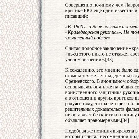
Совершенно по-иному, чем Лавров
критике РКЗ еще один известный р
писавший:
«В. 1860 г. в Вене появилось зам
«Краледворская рукопись». Не тол
умышленный подлог»
.
Считая подобное заключение «кра
«из-за этого никто не откажет авс
ученом значении».[33]
К сожалению, это мнение было ед
отзывы тех же лет выдержаны в д
Срезневского. В анонимном обзоре
основываясь опять же на общих с
воинственного защитника рукопис
а в отношении других критиков в
радуясь тому, что за четыре с пол
решительных доказательств фальс
не оставляет без критики и книгу
объявляет правомерными.[34]
Подобная же позиция выражена в 
который считал несомненной подл