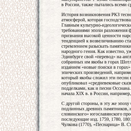
в России, также пытались всеми с
История возникновения РКЗ тесне
атмосферой, которая господствова
Главным культурно-идеологическ
требованиями эпохи разложения ф
признания высокой ценности наро
тенденцией к возвеличиванию ст
стремлением разыскать памятники
народного гения. Как известно, у
Эдинбурге свой «перевод» на анг
собранных им якобы в горах Шотл
изданием «новые поиски в горах»
эпических произведений, наприме
который якобы сложил эти песни во
опубликовал «средневековые сказк
подделками, как и песни Оссиана
начала XIX в. в России, например,
С другой стороны, в эту же эпоху
подлинных древних памятников, н
словинского» югославянского про
последующие изд. 1759, 1780, 180
Чулкова (1770), «Песнарица» В. Ст