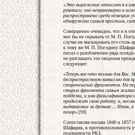
«Это выражение относится к изв
рукописи; оно неправомерно и исх
распространено среди немецких у
обнаружена самым простым, са
Совершенно очевидно, что и в от
мог бы не скрывать от М. П. Пого
случае не маскировать его столь а
к тому же М. П. Погодину Шафар
писал о разоблачении ряда псевдо
не разглашать эти сведения прежд
следующее:
«Теперь кое-что только для Вас.
беспристрастную комиссию для п
старочешских фрагментов. На перв
старых фрагмента самым жалким
подделки, и имя фальсификатора н
продолжит свою работу, и, несом
выдаваемые за древние ... Итак, 
позор»
.[59]
Сопоставляя письма 1840 и 1857 гг
Шафарик, в противоположность у
подлинности РКЗ.