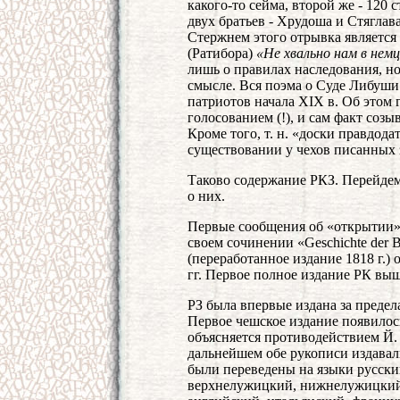
какого-то сейма, второй же - 120 
двух братьев - Хрудоша и Стяглава
Стержнем этого отрывка является
(Ратибора)
«Не хвально нам в нем
лишь о правилах наследования, но
смысле. Вся поэма о Суде Либуши
патриотов начала XIX в. Об этом 
голосованием (!), и сам факт созы
Кроме того, т. н. «доски правдод
существовании у чехов писанных з
Таково содержание РКЗ. Перейдем
о них.
Первые сообщения об «открытии» 
своем сочинении «Geschichte der Bo
(переработанное издание 1818 г.)
гг. Первое полное издание РК вышл
РЗ была впервые издана за предел
Первое чешское издание появилось
объясняется противодействием Й.
дальнейшем обе рукописи издавали
были переведены на языки русский
верхнелужицкий, нижнелужицкий,