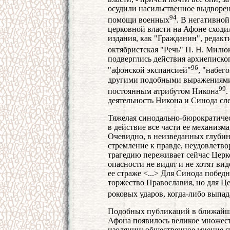
осудили насильственное выдворен
94
помощи военных
. В негативной
церковной власти на Афоне сходи
издания, как "Гражданин", редакт
октябристская "Речь" П. Н. Милю
подверглись действия архиеписко
96
"афонской экспансией"
, "набег
другими подобными выражениями.
99
постоянным атрибутом Никона
.
деятельность Никона и Синода с
Тяжелая синодально-бюрократиче
в действие все части ее механизма
Очевидно, в неизведанных глуби
стремление к правде, неудовлетв
трагедию переживает сейчас Церков
опасности не видят и не хотят вид
ее страже <...> Для Синода побе
торжество Православия, но для Це
роковых ударов, когда-либо выпад
Подобных публикаций в ближайши
Афона появилось великое множест
изоляции: общественное мнение с