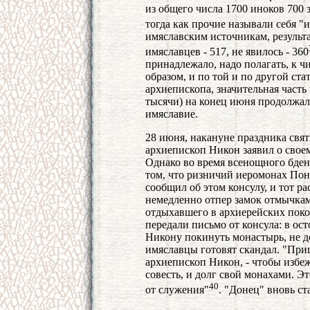
из общего числа 1700 иноков 700 
тогда как прочие называли себя 
имяславским источникам, результа
имяславцев - 517, не явилось - 360
принадлежало, надо полагать, к 
образом, и по той и по другой ста
архиепископа, значительная част
тысячи) на конец июня продолжал
имяславие.
28 июня, накануне праздника свя
архиепископ Никон заявил о свое
Однако во время всенощного бде
том, что ризничий иеромонах Пон
сообщил об этом консулу, и тот р
немедленно отпер замок отмычкам
отдыхавшего в архиерейских поко
передали письмо от консула: в о
Никону покинуть монастырь, не д
имяславцы готовят скандал. "При
архиепископ Никон, - чтобы избе
совесть, и долг свой монахами. Эт
40
от служения"
. "Донец" вновь с