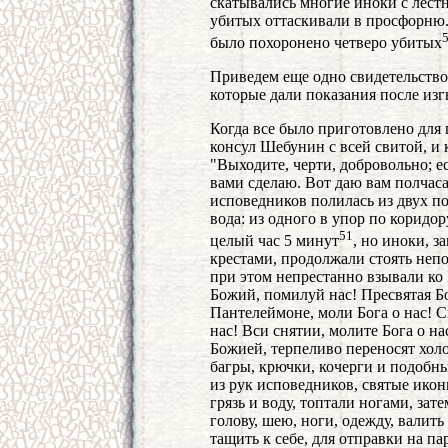
скатывались многие иноки с лест
убитых оттаскивали в просфорню.
было похоронено четверо убитых
Приведем еще одно свидетельство
которые дали показания после изг
Когда все было приготовлено для
консул Шебунин с всей свитой, и
"Выходите, черти, добровольно; ес
вами сделаю. Вот даю вам полчаса 
исповедников полилась из двух п
вода: из одного в упор по коридор
51
целый час 5 минут
, но иноки, 
крестами, продолжали стоять непо
при этом непрестанно взывали ко
Божий, помилуй нас! Пресвятая Б
Пантелеймоне, моли Бога о нас! 
нас! Вси снятии, молите Бога о н
Божией, терпеливо переносят хол
багры, крючки, кочерги и подобны
из рук исповедников, святые икон
грязь и воду, топтали ногами, зат
голову, шею, ноги, одежду, валить
тащить к себе, для отправки на па