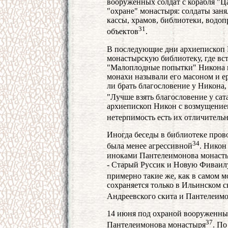
вооруженных солдат с корабля "Ца
"охране" монастыря: солдаты заня
кассы, храмов, библиотеки, водо
31
объектов
.
В последующие дни архиепископ 
монастырскую библиотеку, где вс
"Малоплодные попытки" Никона к
монахи называли его масоном и ер
ли брать благословение у Никона
"Лучше взять благословение у сата
архиепископ Никон с возмущение
нетерпимость есть их отличительн
Иногда беседы в библиотеке пров
34
была менее агрессивной
. Никон
иноками Пантелеимонова монасты
- Старый Руссик и Новую Фиваилу
примерно такие же, как в самом 
сохраняется только в Ильинском с
Андреевского скита и Пантелеим
14 июня под охраной вооруженных
37
Пантелеимонова монастыря
. По