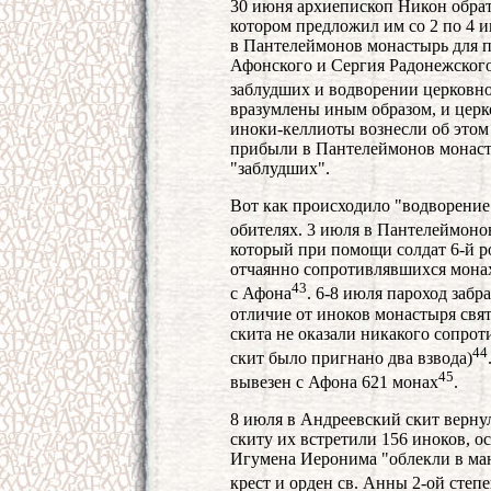
30 июня архиепископ Никон обрат
котором предложил им со 2 по 4 и
в Пантелеймонов монастырь для 
Афонского и Сергия Радонежского
заблудших и водворении церковн
вразумлены иным образом, и церк
иноки-келлиоты вознесли об этом
прибыли в Пантелеймонов монаст
"заблудших".
Вот как происходило "водворение
обителях. 3 июля в Пантелеймоно
который при помощи солдат 6-й р
отчаянно сопротивлявшихся мона
43
с Афона
. 6-8 июля пароход забр
отличие от иноков монастыря свя
скита не оказали никакого сопро
44
скит было пригнано два взвода)
45
вывезен с Афона 621 монах
.
8 июля в Андреевский скит верну
скиту их встретили 156 иноков, о
Игумена Иеронима "облекли в ма
крест и орден св. Анны 2-ой степ