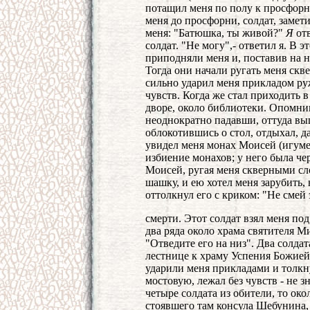
потащил меня по полу к просфорн
меня до просфорни, солдат, замет
меня: "Батюшка, ты живой?"
Я
от
солдат. "Не могу",- ответил я. В 
приподняли меня и, поставив на но
Тогда они начали ругать меня скв
сильно ударил меня прикладом руж
чувств. Когда же стал приходить 
дворе, около библиотеки. Опомнив
неоднократно падавши, оттуда выш
облокотившись о стол, отдыхал, д
увидел меня монах Моисей (игуме
избиение монахов; у него была ч
Моисей, ругая меня скверными сл
шашку, и ею хотел меня зарубить,
оттолкнул его с криком: "Не смей э
смерти. Этот солдат взял меня по
два ряда около храма святителя Ми
"Отведите его на низ". Два солдат
лестнице к храму Успения Божией
ударили меня прикладами и толкн
мостовую, лежал без чувств - не з
четыре солдата из обители, то око
стоявшего там консула Шебунина, 