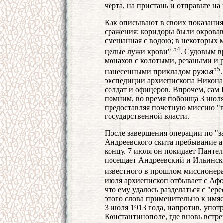
чёрта, на пристань и отправьте на
Как описывают в своих показания
сражения: коридоры были окровав
смешанная с водою; в некоторых 
54
целые лужи крови"
. Судовым в
монахов с колотыми, резаными и 
55
нанесенными прикладом ружья
экспедиции архиепископа Никона 
солдат и офицеров. Впрочем, сам
помним, во время побоища 3 июля
предоставляя почетную миссию "
государственной власти.
После завершения операции по "з
Андреевского скита пребывание 
концу. 7 июля он покидает Пантел
посещает Андреевский и Ильинск
известного в прошлом миссионера
июля архиепископ отбывает с Афон
что ему удалось разделаться с "ер
этого слова применительно к имя
3 июля 1913 года, напротив, упот
Константинополе, где вновь встр