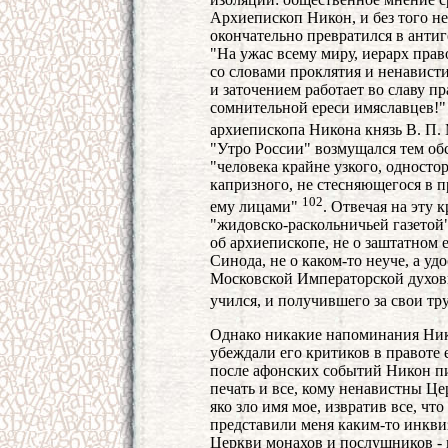
Архиепископ Никон, и без того н
окончательно превратился в антиг
"На ужас всему миру, иерарх прав
со словами проклятия и ненавист
и заточением работает во славу 
сомнительной ереси имяславцев!"
архиепископа Никона князь В. П
"Утро России" возмущался тем об
"человека крайне узкого, односто
капризного, не стесняющегося в 
102
ему лицами"
. Отвечая на эту 
"жидовско-раскольничьей газетой",
об архиепископе, не о заштатном 
Синода, не о каком-то неуче, а у
Московской Императорской духовн
учился, и получившего за свои т
Однако никакие напоминания Нико
убеждали его критиков в правоте 
после афонских событий Никон пи
печать и все, кому ненавистны Це
яко зло имя мое, извратив все, что
представили меня каким-то инкви
Церкви монахов и послушников - 