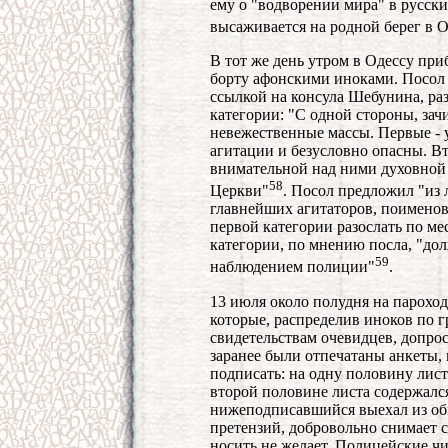
ему о "водворении мира" в русск
высаживается на родной берег в О
В тот же день утром в Одессу пр
борту афонскими иноками. Посол 
ссылкой на консула Шебунина, ра
категории: "С одной стороны, зач
невежественные массы. Первые -
агитации и безусловно опасны. В
внимательной над ними духовной 
58
Церкви"
. Посол предложил "из 
главнейших агитаторов, поименов
первой категории разослать по ме
категории, по мнению посла, "до
59
наблюдением полиции"
.
13 июля около полудня на парохо
которые, распределив иноков по г
свидетельствам очевидцев, допро
заранее были отпечатаны анкеты,
подписать: на одну половину лист
второй половине листа содержался
нижеподписавшийся выехал из оби
претензий, добровольно снимает 
носить не желает. Полицейские 