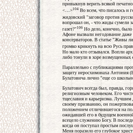
привыкнув верить всякой печатной
104
<…>
Во всем, что писалось и 
жидовский "заговор против русск
вопрошал он, - что жиды сумели з
106
газет?"
Но дело, конечно, было
Афоне вызвали негодование даже 
консерваторов. В статье "Живы л
громко крикнуть на всю Русь пра
Но мало кто отзывался. Вопли ар
либо тонули в хоре возмущенных 
Параллельно с публикациями прот
защиту иеросхимонаха Антония (Б
Булатовича лично "еще со школьн
Булатович всегда был, правда, го
религиозным человеком. Его чис
тщеславия и карьеризма. Лучшим д
своему призванию, он пожертвов
положением отличившегося на пол
ожидавшей его в будущем военной 
всецело служению Богу. В последн
когда он поступал простым посл
Меня поразило его глубокое христ