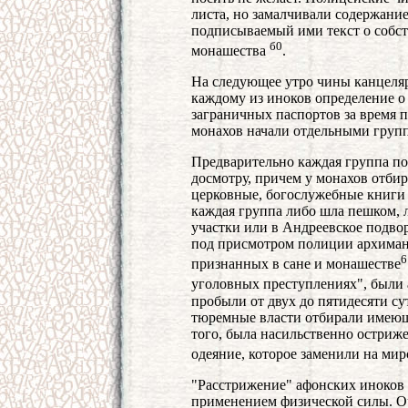
листа, но замалчивали содержание
подписываемый ими текст о собс
б0
монашества
.
На следующее утро чины канцеля
каждому из иноков определение о 
заграничных паспортов за время 
монахов начали отдельными группа
Предварительно каждая группа по
досмотру, причем у монахов отбир
церковные, богослужебные книги
каждая группа либо шла пешком, 
участки или в Андреевское подвор
под присмотром полиции архиман
6
признанных в сане и монашестве
уголовных преступлениях", были
пробыли от двух до пятидесяти с
тюремные власти отбирали имеющи
того, была насильственно остриж
одеяние, которое заменили на мир
"Расстрижение" афонских иноков
применением физической силы. О