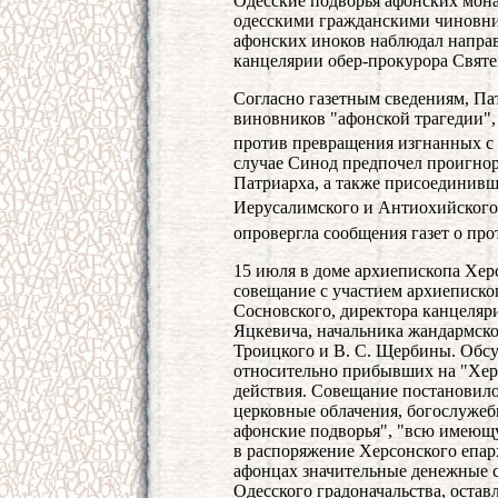
Одесские подворья афонских мон
одесскими гражданскими чиновни
афонских иноков наблюдал напра
канцелярии обер-прокурора Святе
Согласно газетным сведениям, Па
виновников "афонской трагедии",
против превращения изгнанных с
случае Синод предпочел проигно
Патриарха, а также присоединив
Иерусалимского и Антиохийского
опровергла сообщения газет о про
15 июля в доме архиепископа Хер
совещание с участием архиепископ
Сосновского, директора канцеляр
Яцкевича, начальника жандармског
Троицкого и В. С. Щербины. Обс
относительно прибывших на "Херс
действия. Совещание постановило
церковные облачения, богослужеб
афонские подворья", "всю имеющу
в распоряжение Херсонского епар
афонцах значительные денежные с
Одесского градоначальства, остав