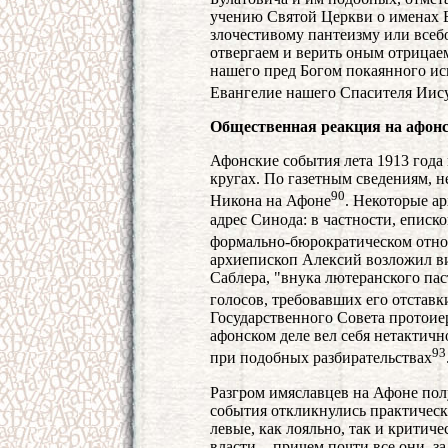
учению Святой Церкви о именах Б
злочестивому пантеизму или все
отвергаем и верить оным отрицаем
нашего пред Богом покаянного ис
Евангелие нашего Спасителя Иис
Общественная реакция на афон
Афонские события лета 1913 года
кругах. По газетным сведениям, 
90
Никона на Афоне
. Некоторые а
адрес Синода: в частности, еписк
формально-бюрократическом отн
архиепископ Алексий возложил ви
Саблера, "внука лютеранского пас
голосов, требовавших его отставк
Государственного Совета протоиер
афонском деле вел себя нетактичн
93
при подобных разбирательствах
Разгром имяславцев на Афоне пол
события откликнулись практически
левые, как лояльно, так и крити
власти, - причем почти все они,