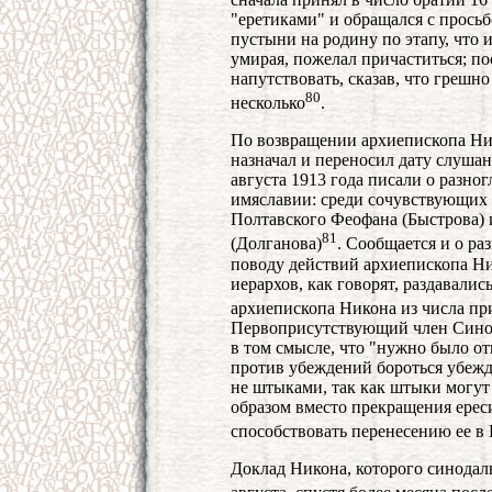
"еретиками" и обращался с просьб
пустыни на родину по этапу, что 
умирая, пожелал причаститься; по
напутствовать, сказав, что грешно
80
несколько
.
По возвращении архиепископа Ни
назначал и переносил дату слушан
августа 1913 года писали о разног
имяславии: среди сочувствующих
Полтавского Феофана (Быстрова) 
81
(Долганова)
. Сообщается и о р
поводу действий архиепископа Н
иерархов, как говорят, раздавали
архиепископа Никона из числа п
Первоприсутствующий член Сино
в том смысле, что "нужно было о
против убеждений бороться убежд
не штыками, так как штыки могут 
образом вместо прекращения ерес
способствовать перенесению ее в
Доклад Никона, которого синодал