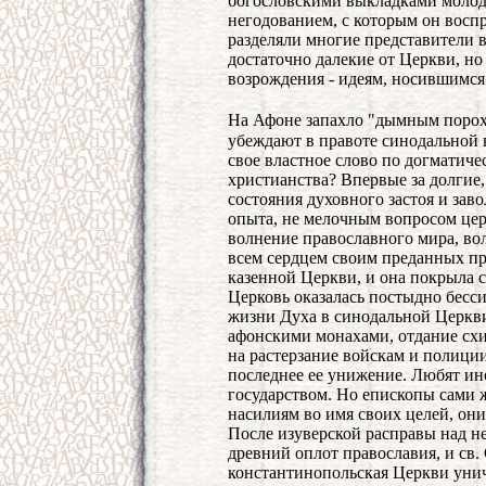
богословскими выкладками молодо
негодованием, с которым он восп
разделяли многие представители 
достаточно далекие от Церкви, н
возрождения - идеям, носившимся 
На Афоне запахло "дымным порох
убеждают в правоте синодальной 
свое властное слово по догматич
христианства? Впервые за долгие
состояния духовного застоя и зав
опыта, не мелочным вопросом церк
волнение православного мира, во
всем сердцем своим преданных пр
казенной Церкви, и она покрыла 
Церковь оказалась постыдно бесси
жизни Духа в синодальной Церкви
афонскими монахами, отдание схи
на растерзание войскам и полици
последнее ее унижение. Любят ино
государством. Но епископы сами 
насилиям во имя своих целей, они 
После изуверской расправы над 
древний оплот православия, и св.
константинопольская Церкви уни