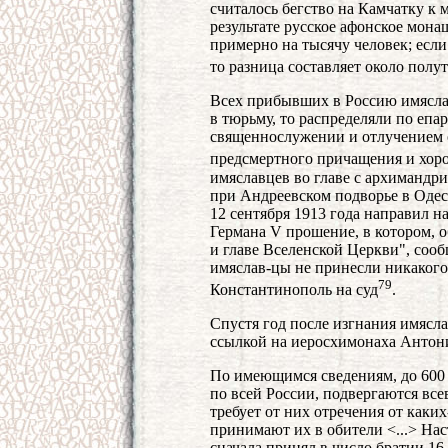
считалось бегство на Камчатку к
результате русское афонское мона
примерно на тысячу человек; если
то разница составляет около полу
Всех прибывших в Россию имяслав
в тюрьму, то распределяли по епа
священнослужении и отлучением 
предсмертного причащения и хор
имяславцев во главе с архиманд
при Андреевском подворье в Одес
12 сентября 1913 года направил 
Германа V прошение, в котором, о
и главе Вселенской Церкви", сооб
имяслав-цы не принесли никакого
79
Константинополь на суд
.
Спустя год после изгнания имясла
ссылкой на иеросхимонаха Антони
По имеющимся сведениям, до 600 
по всей России, подвергаются вс
требует от них отречения от каки
принимают их в обители <...> На
сначала принял в число братии 16