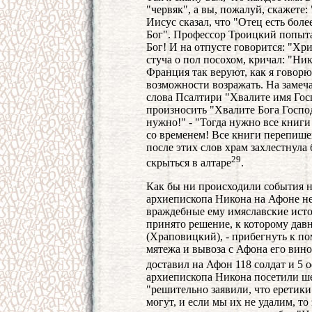
"червяк", а вы, пожалуй, скажете:
Иисус сказал, что "Отец есть боле
Бог". Профессор Троицкий попыта
Бог! И на отпусте говорится: "Х
стуча о пол посохом, кричал: "Ни
Франция так веруют, как я говор
возможности возражать. На замечан
слова Псалтири "Хвалите имя Госп
произносить "Хвалите Бога Господа
нужно!" - "Тогда нужно все книги
со временем! Все книги перепишем
после этих слов храм захлестнула
29
скрыться в алтаре
.
Как бы ни происходили события на
архиепископа Никона на Афоне не 
враждебные ему имяславские источ
принято решение, к которому да
(Храповицкий), - прибегнуть к п
мятежа и вывоза с Афона его вин
доставил на Афон 118 солдат и 5 
архиепископа Никона посетили ше
"решительно заявили, что еретики
могут, и если мы их не удалим, то