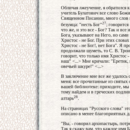
Обличая лжеучение, я обратился к 
учитель Булатович все слово Божи
Священном Писании, много слов и
27
безумца: "несть Бог"
; говорится
что же, и это все - Бог? Так и вс
Бога, указывают на Него, но сами 
Христос - не Бог. При этих словах
Христос - не Бог!, нет Бога". Я п
продолжали шуметь, то С. В. Тро
говорит, что только имя Христос -
наш" <...> Мне кричали: "Еретик,
овечьей шкуре!" <...>
В заключение мне все же удалось 
меня: все прочитанные из святых
вашей библиотеке: приходите, мы 
тому найдем и в греческих подлин
28
алтарь
.
На страницах "Русского слова" э
описано в менее благоприятных дл
"Вы, - говорил архипастырь, потря
Так я скажу вам, что каждое имя Б