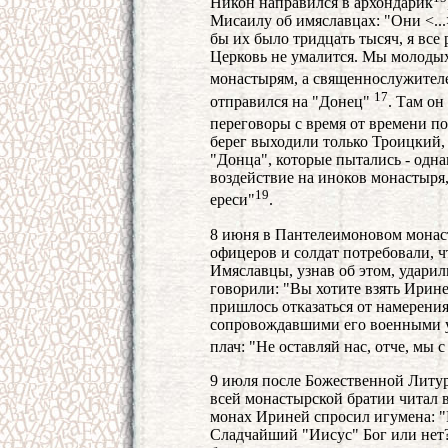
Никон направился в архондарик
Мисаилу об имяславцах: "Они <...>
бы их было тридцать тысяч, я все
Церковь не умалится. Мы молодых
монастырям, а священнослужител
1
7
отправился на "Донец"
. Там он
переговоры с время от времени п
берег выходили только Троицкий
"Донца", которые пытались - однак
воздействие на иноков монастыря
19
ереси"
.
8 июня в Пантелеимоновом монас
офицеров и солдат потребовали, 
Имяславцы, узнав об этом, ударил
говорили: "Вы хотите взять Ирине
пришлось отказаться от намерения
сопровождавшими его военными у
плач: "Не оставляй нас, отче, мы 
9 июля после Божественной Литур
всей монастырской братии читал 
монах Ириней спросил игумена: 
Сладчайший "Иисус" Бог или нет?