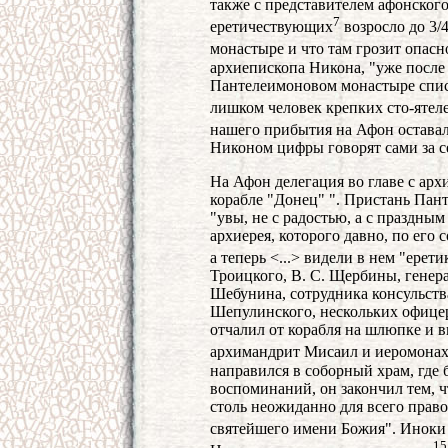
также с представителем афонского
7
еретичествующих
возросло до 3/
монастыре и что там грозит опасн
архиепископа Никона, "уже после
Пантелеимоновом монастыре списки
лишком человек крепких сто-ятеле
нашего прибытия на Афон оставал
Никоном цифры говорят сами за с
На Афон делегация во главе с ар
корабле "Донец" ". Пристань Пан
"увы, не с радостью, а с праздн
архиерея, которого давно, по его 
а теперь <...> видели в нем "ерет
Троицкого, В. С. Щербины, генер
Шебунина, сотрудника консульства
Шепулинского, нескольких офице
отчалил от корабля на шлюпке и вы
архимандрит Мисаил и иеромона
направился в соборный храм, где 
воспоминаний, он закончил тем, 
столь неожиданно для всего прав
святейшего имени Божия". Иноки
15