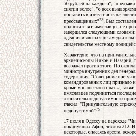
50 рублей на каждого", "предъяви
снятии волос", "о всех выдворяем
поставить в известность начальн
73
преосвященных"
. Был составле
подписать все имяславцы, не при
завершался следующими словами:
одеяния и явиться незамедлительн
свидетельстве местному полицейс
Характерно, что на принудительн
архиепископы Никон и Назарий, т
возражал против этого. По оконч
министра внутренних дел генерал
содержания: "Совещание при учас
командированных лиц признало н
кроме монашеского платья, также
имяславцев подчиниться последн
относительно допустимости прин
гласил: "Принудительную стрижк
75
недопустимой"
.
17 июля в Одессу на пароходе "Чи
покинувших Афон, числом 212. И
некоторые, опасаясь ареста, вско