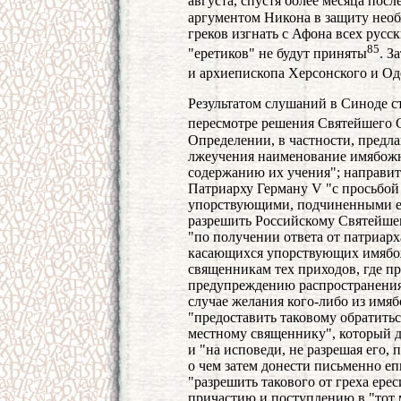
августа, спустя более месяца пос
аргументом Никона в защиту необ
греков изгнать с Афона всех рус
85
"еретиков" не будут приняты
. З
и архиепископа Херсонского и Од
Результатом слушаний в Синоде ст
пересмотре решения Святейшего 
Определении, в частности, предла
лжеучения наименование имябожн
содержанию их учения"; направи
Патриарху Герману V "с просьбой
упорствующими, подчиненными ег
разрешить Российскому Святейше
"по получении ответа от патриар
касающихся упорствующих имябож
священникам тех приходов, где 
предупреждению распространения 
случае желания кого-либо из имя
"предоставить таковому обратить
местному священнику", который д
и "на исповеди, не разрешая его, 
о чем затем донести письменно еп
"разрешить такового от греха ере
причастию и поступлению в "тот 