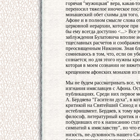
горячая "мужицкая" вера, какая-то
переносил тяжелое иноческое по
монашеский обет схимы для того
Афоне и в полном смысле слова о
церковной иерархии, которое при
бы ему всегда доступно <...> Все 
заблуждения Булатовича вполне и
тщеславных расчетов и соображе
преосвященным Никоном. Зная бла
сомневаюсь в том, что, если он у
сознается; но для этого нужны кр
которая в моем сознании не вяже
крещением афонских монахов из 
Мы не будем рассматривать все, ч
изгнания имяславцев с Афона. Ос
публикациях. Среди них первое ме
А. Бердяева "Гасители духа", в 
критикой на Святейший Синод и н
истеблишмент. Бердяев, к тому в
философ, литературный критик и 
побудивших его к написанию стать
симпатий к имяславству", но что 
низость, не-духовность нашего С