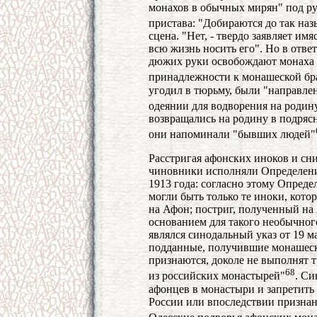
монахов в обычных мирян" под р
пристава: "Добираются до так на
сцена. "Нет, - твердо заявляет имя
всю жизнь носить его". Но в ответ
дюжих руки освобождают монаха о
принадлежности к монашеской бр
угодил в тюрьму, были "направле
одеянии для водворения на родин
возвращались на родину в подрясн
они напоминали "бывших людей"
Расстригая афонских иноков и сн
чиновники исполняли Определени
1913 года: согласно этому Опред
могли быть только те иноки, кото
на Афон; постриг, полученный на
основанием для такого необычног
являлся синодальный указ от 19 м
подданные, получившие монашеск
признаются, доколе не выполнят 
68
из российских монастырей"
. Си
афонцев в монастыри и запретит
России или впоследствии призна