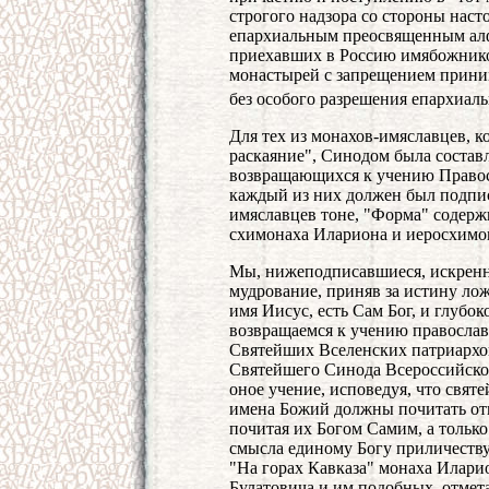
строгого надзора со стороны наст
епархиальным преосвященным ал
приехавших в Россию имябожников
монастырей с запрещением прини
без особого разрешения епархиал
Для тех из монахов-имяславцев, 
раскаяние", Синодом была состав
возвращающихся к учению Право
каждый из них должен был подпис
имяславцев тоне, "Форма" содержи
схимонаха Илариона и иеросхимон
Мы, нижеподписавшиеся, искренно
мудрование, приняв за истину ло
имя Иисус, есть Сам Бог, и глубо
возвращаемся к учению православ
Святейших Вселенских патриархов
Святейшего Синода Всероссийско
оное учение, исповедуя, что свят
имена Божий должны почитать отн
почитая их Богом Самим, а тольк
смысла единому Богу приличеств
"На горах Кавказа" монаха Илари
Булатовича и им подобных, отмет