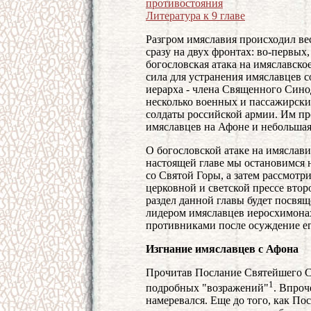
противостояния
Литература к 9 главе
Разгром имяславия происходил ве
сразу на двух фронтах: во-первых
богословская атака на имяславско
сила для устранения имяславцев с
иерарха - члена Священного Синод
несколько военных и пассажирск
солдаты российской армии. Им пр
имяславцев на Афоне и небольшая
О богословской атаке на имяслав
настоящей главе мы остановимся 
со Святой Горы, а затем рассмотр
церковной и светской прессе вто
раздел данной главы будет посв
лидером имяславцев иеросхимона
противниками после осуждение е
Изгнание имяславцев с Афона
Прочитав Послание Святейшего Си
1
подробных "возражений"
. Впроч
намеревался. Еще до того, как П