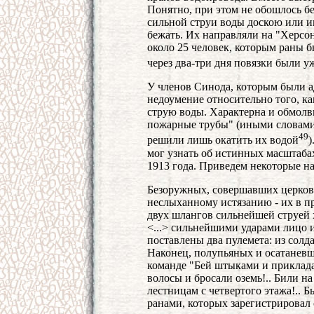
Понятно, при этом не обошлось без
сильной струи воды доскою или и
бежать. Их направляли на "Херсон
около 25 человек, которым раны 
через два-три дня повязки были у
У членов Синода, которым были а
недоумение относительно того, к
струю воды. Характерна и обмолв
пожарные трубы" (иными словами,
49
решили лишь окатить их водой
)
мог узнать об истинных масштаба
1913 года. Приведем некоторые н
Безоружных, совершавших церков
неслыханному истязанию - их в п
двух шлангов сильнейшей струей х
<...> сильнейшими ударами лицо и
поставлены два пулемета: из солд
Наконец, полупьяных и осатаневш
команде "Бей штыками и прикладам
волосы и бросали оземь!.. Били н
лестницам с четвертого этажа!.. 
ранами, которых зарегистрировал с