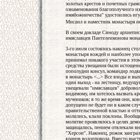
золотых крестов и почетных грамо
ознаменования благополучного из
имябожничества" удостоились иг
Мисаил и наместник монастыря 
В своем докладе Синоду архиепи
имяславцев Пантелеимонова мона
3-го июля состоялось наконец сто
монастыря вождей и наиболее упо
принимал никакого участия в этом
средства увещания были истощены, 
пополудни консул, командир лодк
в монастырь <...> Все входы и вы
один выход - на лестницу, ведущу
увещевали "имяславцев" доброволь
видимому, им хотелось вызвать к
мучеников; в то же время они, ко
допущено не будет ни в каком случ
правительственной властью и оття
молились, клали поклоны. Вообще
молитве проявлялось в целях дем
защищались, пением отвлекали вн
"Херсон". Наконец, рожок заиграл
кранов водопровода. Вместо выст