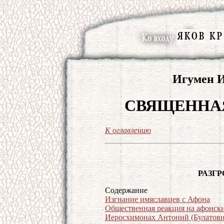
Игумен И
СВЯЩЕННАЯ
К оглавлению
РАЗГ
Содержание
Изгнание имяславцев с Афона
Общественная реакция на афонск
Иеросхимонах Антоний (Булатови