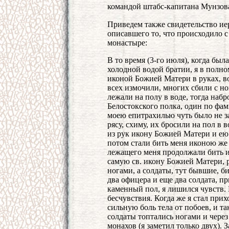
командой штабс-капитана Мунзова
Приведем также свидетельство ие
описавшего то, что происходило 
монастыре:
В то время (3-го июля), когда бы
холодной водой братии, я в полно
иконой Божией Матери в руках, в
всех измочили, многих сбили с но
лежали на полу в воде, тогда набр
Белостокского полка, один по фам
моею епитрахилью чуть было не з
рясу, схиму, их бросили на пол в 
из рук икону Божией Матери и ею 
потом стали бить меня иконою же п
лежащего меня продолжали бить и,
самую св. икону Божией Матери, р
ногами, а солдаты, тут бывшие, б
два офицера и еще два солдата, п
каменный пол, я лишился чувств.
бесчувствия. Когда же я стал прих
сильную боль тела от побоев, и та
солдаты топтались ногами и чере
монахов (я заметил только двух). З