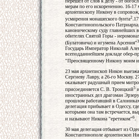
перешел от слов к делу - от бого
мерам по его искоренению. 16-17
архиепископу Никону в сопровож
2
усмирения монашеского бунта
.1
Константинопольского Патриарха,
каноническому суду главнейших 
обителях Святой Горы - иеромона
(Булатовича) и игумена Арсения"
Государь Император Николай Але
всеподданнейшем докладе обер-п
"Преосвященному Никону моим им
23 мая архиепископ Никон выезжае
Сергиеву Лавру, а 26-го Москву. 2
оказывает радушный прием митро
5
присоединяется С. В. Троицкий
и
иностранных дел драгоман Эрзеру
прошлом работавший в Салониках 
делегация прибывает в Одессу, гд
которыми она там встречается, в
6
и называют Никона "еретиком"
.
30 мая делегация отбывает из Од
Константинополе архиепископ Ник