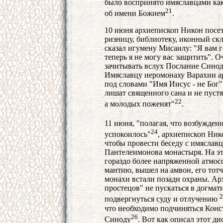
было воспринято имяславцами как
21
об имени Божием
.
10 июня архиепископ Никон посе
ризницу, библиотеку, иконный скл
сказал игумену Мисаилу: "Я вам г
теперь я не могу вас защитить". О
зачитывать вслух Послание Синода
Имяславцу иеромонаху Варахии а
под словами "Имя Иисус - не Бог".
лишат священного сана и не пустя
22
а молодых поженят"
.
11 июня, "полагая, что возбужде
24
успокоилось"
, архиепископ Ник
чтобы провести беседу с имяслав
Пантелеимонова монастыря. На эт
гораздо более напряженной атмос
мантию, вышел на амвон, его тот
монахи встали позади охраны. Ар
простецов" не пускаться в догмат
2
подвергнуться суду и отлучению
что необходимо подчиняться Кон
26
Синоду
. Вот как описал этот д