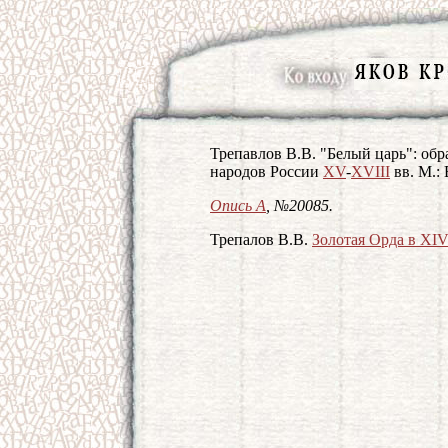
Трепавлов В.В. "Белый царь": обр
народов России
XV
-
XVIII
вв. М.: 
Опись А
, №20085.
Трепалов В.В.
Золотая Орда в XIV