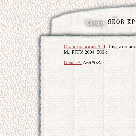
Cтаниславский А.Л
. Труды по ис
М.: РГГУ, 2004. 506 с.
Опись А
, №20833.