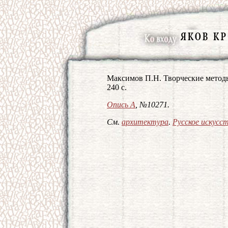
Максимов П.Н. Творческие методы
240 с.
Опись А
, №10271.
См.
архитектура
.
Русское искусс