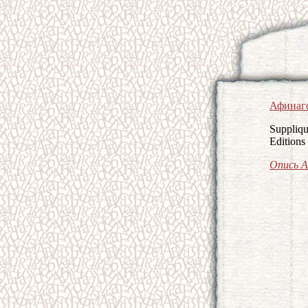
Афинаг
Suppliqu
Editions
Опись А