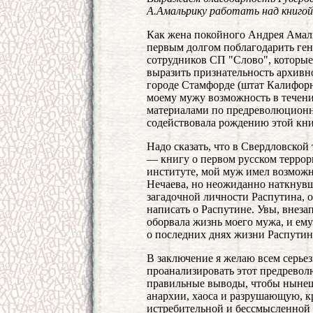
А.Амальрику работать над книгой
Как жена покойного Андрея Амаль
первым долгом поблагодарить ген
сотрудников СП "Слово", которые 
выразить признательность архивн
городе Стамфорде (штат Калифорн
моему мужу возможность в течени
материалами по предреволюционно
содействовала рождению этой кни
Надо сказать, что в Свердловско
— книгу о первом русском террори
институте, мой муж имел возможн
Нечаева, но неожиданно наткнув
загадочной личности Распутина, 
написать о Распутине. Увы, внеза
оборвала жизнь моего мужа, и ему
о последних днях жизни Распутин
В заключение я желаю всем серьез
проанализировать этот предревол
правильные выводы, чтобы нынешн
анархии, хаоса и разрушающую, 
истребительной и бессмысленной