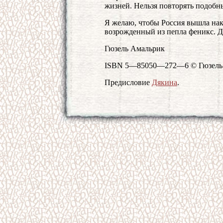
жизней. Нельзя повторять подобн
Я желаю, чтобы Россия вышла нако
возрожденный из пепла феникс. Д
Гюзель Амальрик
ISBN 5—85050—272—6 © Гюзель 
Предисловие
Дякина
.