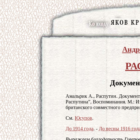
Андр
РА
Докумен
Амальрик А., Распутин. Документ
Распутина”, Воспоминания. М.: И
британского совместного предпри
См.
Юсупов
.
До 1914 года
. -
До весны 1916 год
Выражаем благодарность Гуверов