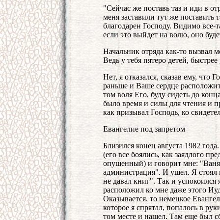
"Сейчас же поставь таз и иди в от
меня заставили тут же поставить т
благодарен Господу. Видимо все-
если это выйдет на волю, оно буде
Начальник отряда как-то вызвал м
Ведь у тебя пятеро детей, быстрее
Нет, я отказался, сказав ему, что
раньше и Ваше сердце расположить 
том воля Его, буду сидеть до конц
было время и силы для чтения и 
как призывал Господь, ко свидетел
Евангелие под запретом
Близился конец августа 1982 года
(его все боялись, как заядлого пре
опущенный) и говорит мне: "Ваня,
администрация". И ушел. Я стоял
не давал книг". Так и успокоился 
расположил ко мне даже этого Иу
Оказывается, то немецкое Еванге
которое я спрятал, попалось в рук
том месте и нашел. Там еще был с