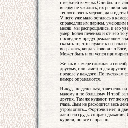
с верхней камеры. Они были в сан
вверху не ужились, их решили зак
теплого очень мерзли, да и одеты 
V него уже мало осталось в камере
справедливым парнем, умеющим и 
месяц, мы распрощались, и его уве
умер. Болел печенью и отчего-то 
последним предупреждающим знако
сказать то, что служит к его спас
возражать, когда я говорил о Боге
Может быть и он успел примирить
Жизнь в камере сложная и своеоб
другому, или заметно для другого 
пределе у каждого. По пустякам сс
камере оправляются.
Никуда не денешься, залезаешь на
малому и по большому. И твой зап
других. Там же кушают, тут же кур
глаза. Дым не расходится весь день
утром опять... Форточки нет, и дв
давит на грудь, спирает дыхание.
курили, но все напрасно.