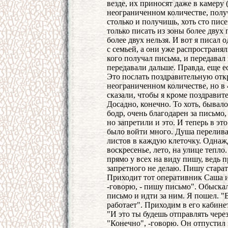
везде, их приносят даже в камеру
неограниченном количестве, полу
столько и получишь, хоть сто писе
только писать из зоны более двух 
более двух нельзя. И вот я писал 
с семьей, а они уже распространял
кого получал письма, и передавал
передавали дальше. Правда, еще ес
Это послать поздравительную отк
неограниченном количестве, но в 
сказали, чтобы я кроме поздравит
Досадно, конечно. То хоть, бывало
бодр, очень благодарен за письмо
но запретили и это. И теперь в эт
было войти много. Душа переливала
листов в каждую клеточку. Однаж
воскресенье, лето, на улице тепло
прямо у всех на виду пишу, ведь п
запретного не делаю. Пишу старате
Приходит тот оперативник Саша и 
-говорю, - пишу письмо". Обыскал 
письмо и идти за ним. Я пошел. "В
работает". Приходим в его кабине
"И это ты будешь отправлять чере
"Конечно", -говорю. Он отпустил 