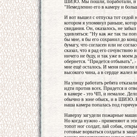
ШИЗО. Мы пошли, поработали, и 
"Немедленно его в камеру и больш
И вот вышел с отпуска тот седой
котором я упомянул раньше, кото
свидания. Он, оказалось, не забыл
удивляться: "Ну как же так ты по
бы мне, я бы его сохранил до конц
бумагу, что согласен или не согл
сказал, что я рад его сочувствию 
ничего не буду, и так уже в моем 
обернется. "Придется отбывать", - 
мне ещё осталось. И меня повели в
высокого чина, а в сердце жалел м
На улицу работать ребята отказали
идти против всех. Придется и отве
в камере - это ЧП, и немалое. Дел
обычно в зоне обыск, и в ШИЗО. К
наша камера попалась под горячую
Наверху загудели пожарные машин
Но когда нужно - применяют и эти
топот ног солдат, лай собак, откры
готовые ворваться солдаты в защи