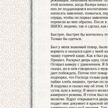
режимщик, начальник колонии тол
этой колонии, когда Валера начал
них не поддающимся воспитанию. 
написать заявление, помыться, пе
отряда, чтобы он порвал заявление
перевели ко мне обратно. После я 
ШИЗО, видимо, так и сделал, как 
Быстрее, быстрее бы кончились эти 
Только бы одеться.
Был у меня знакомый повар, были
кормить и оказался один у моей 
чашку горячей каши. Как я был рад
Пришел. Раскрыл дверь одну, спло
Оглядел камеру с удивлением. Я 
сказал, но в нем говорилось о муж
дает побеждать. Потом этот повар 
подпорки, что Господь только раз
пайки хлеба лишних, третью по о
Я подумал и сказал ему об этом. О
суток шли к концу. Я много молил
камерного режима. Я готов был их
молитве. Вдруг открывается дверь
подает мне документ в красной о
камерного типа на 6 месяцев. Там 