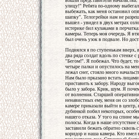
вошли представители начальства:
улицу!" Ребята no-одному выбегал
выбежать, как меня остановил опя
шапку". Телогрейки нам не разреш
вышел - увидел в двух метрах озл
истерике бил кулаками в перчатк
камеры. Теперь моя очередь. Я вт
был очень узок в подвале. Но дост
Поднялся я по ступенькам вверх, 
два ряда солдат вдоль по стенке 
"Бегом!". Я побежал. Что будет, то
четыре палки и опустилось на мен
лежал снег, стояло много начальс
Нам было прказано встать лицами 
приставить к забору. Народу выгон
было у забора. Крик, шум. Я почем
от волнения. Старший оперативни
ненавистных ему, меня он со злоб
камере приказали выйти в центр, 
дубинкой побил некоторых, особе
нашего отказа. У того на спине м
полосы. Когда в наше отсутствие
заставили бежать обратно сквозь 
коридор и наша камера. Кто имел в