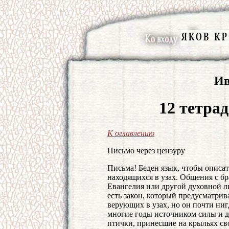
Ив
12 тетра
К оглавлению
Письмо через цензуру
Письма! Беден язык, чтобы описать
находящихся в узах. Общения с б
Евангелия или другой духовной ли
есть закон, который предусматри
верующих в узах, но он почти ниг
многие годы источником силы и д
птички, принесшие на крыльях св