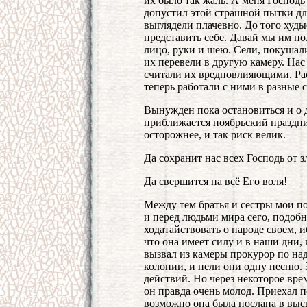
их было так жаль. А меня Господь
допустил этой страшной пытки для
выглядели плачевно. До того худы
представить себе. Давай мы им п
лицо, руки и шею. Сели, покушали
их перевели в другую камеру. Нас 
считали их вредновлияющими. Ра
теперь работали с ними в разные 
Вынужден пока остановиться и о 
приближается ноябрьский праздник
осторожнее, и так риск велик.
Да сохранит нас всех Господь от з
Да свершится на всё Его воля!
Между тем братья и сестры мои по
и перед людьми мира сего, подобн
ходатайствовать о народе своем, и
что она имеет силу и в наши дни,
вызвал из камеры прокурор по над
колонии, и пели они одну песню. 
действий. Но через некоторое вре
он правда очень молод. Приехал 
возможно она была послана в выс