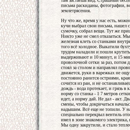
там застаешь вид. Страшный беспо
письма раскиданы, фотографии, вс
землетрясения.
Ну что же, время у нас есть, можн
кучи выбрал свои письма, нашел 
сумочку, собрал вещи. Тут же при
Никто уже не смел отказаться. Мы
железная клеть со станками внутр
того всё холодное. Выкатили бухт
трудом наладили и пошли крутить.
выдерживают и 10 минут, и 15 ми
проволочной сетки за раз, потом 
стоял за столом и направлял прово
движется, руки в варежках не ощу
постоянно ранится остриями, края
сочится из ран, и не останавливае
дождь - вода протекает, и грязь в
норму со станка - 1 7 метров сетки
идет, а норму дай. Не дал - акт. 
смены, чтобы докричаться начальст
надышим. Всё еще не топили. У на
специально перекрыл вентиль ото
имел в зоне знакомого электрика,
Мы одну закрутили, и стало тепле