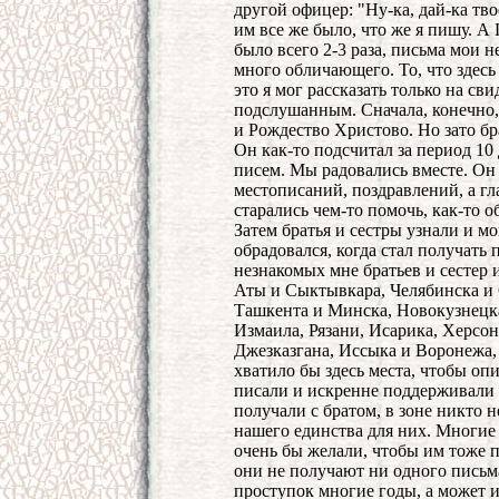
другой офицер: "Ну-ка, дай-ка тв
им все же было, что же я пишу. А 
было всего 2-3 раза, письма мои 
много обличающего. То, что здесь 
это я мог рассказать только на св
подслушанным. Сначала, конечно,
и Рождество Христово. Но зато бр
Он как-то подсчитал за период 10
писем. Мы радовались вместе. Он 
местописаний, поздравлений, а гла
старались чем-то помочь, как-то 
Затем братья и сестры узнали и мо
обрадовался, когда стал получать
незнакомых мне братьев и сестер 
Аты и Сыктывкара, Челябинска и
Ташкента и Минска, Новокузнецк
Измаила, Рязани, Исарика, Херсо
Джезказгана, Иссыка и Воронежа,
хватило бы здесь места, чтобы опи
писали и искренне поддерживали 
получали с братом, в зоне никто н
нашего единства для них. Многие 
очень бы желали, чтобы им тоже п
они не получают ни одного письма
проступок многие годы, а может и 