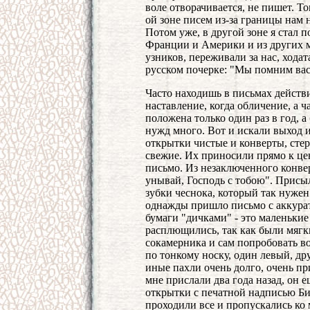
воле отворачивается, не пишет. Т
ой зоне писем из-за границы нам н
Потом уже, в другой зоне я стал 
Франции и Америки и из других ме
узников, переживали за нас, хода
русском почерке: "Мы помним вас
Часто находишь в письмах действи
наставление, когда обличение, а ч
положена только один раз в год, а
нужд много. Вот и искали выход 
открытки чистые и конверты, сте
свежие. Их приносили прямо к це
письмо. Из незаключенного конвер
унывай, Господь с тобою". Присы
зубки чеснока, который так нужен 
однажды пришло письмо с аккура
бумаги "дичками" - это маленьки
расплющились, так как были мягки
сокамерника и сам попробовать во
по тонкому носку, один левый, др
иные пахли очень долго, очень пр
мне прислали два года назад, он 
открытки с печатной надписью Би
проходили все и пропускались ко 