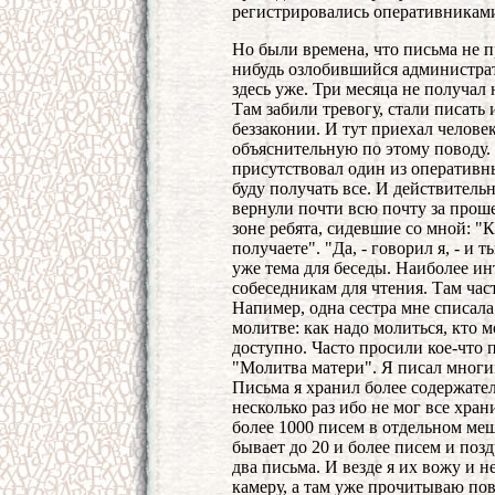
регистрировались оперативникам
Но были времена, что письма не п
нибудь озлобившийся администра
здесь уже. Три месяца не получал
Там забили тревогу, стали писать
беззаконии. И тут приехал челове
объяснительную по этому поводу. 
присутствовал один из оперативны
буду получать все. И действительн
вернули почти всю почту за проше
зоне ребята, сидевшие со мной: "
получаете". "Да, - говорил я, - и
уже тема для беседы. Наиболее ин
собеседникам для чтения. Там час
Напимер, одна сестра мне списала
молитве: как надо молиться, кто м
доступно. Часто просили кое-что 
"Молитва матери". Я писал многим
Письма я хранил более содержател
несколько раз ибо не мог все хран
более 1000 писем в отдельном ме
бывает до 20 и более писем и позд
два письма. И везде я их вожу и не
камеру, а там уже прочитываю по