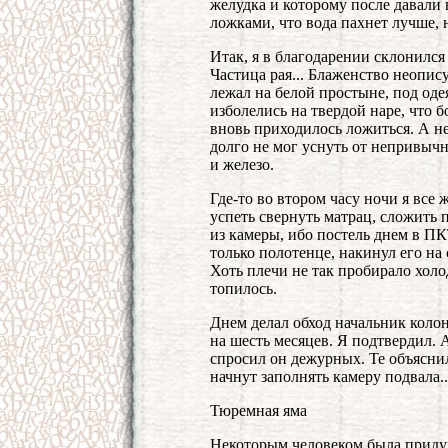
желудка и которому после давали
ложками, что вода пахнет лучше, 
Итак, я в благодарении склонился у
Частица рая... Блаженство неопис
лежал на белой простыне, под оде
изболелись на твердой наре, что б
вновь приходилось ложиться. А не
долго не мог уснуть от непривычн
и железо.
Где-то во втором часу ночи я все 
успеть свернуть матрац, сложить 
из камеры, ибо постель днем в ПК
только полотенце, накинул его на
Хоть плечи не так пробирало холод
топилось.
Днем делал обход начальник коло
на шесть месяцев. Я подтвердил. 
спросил он дежурных. Те объясни
начнут заполнять камеру подвала..
Тюремная яма
Некоторым человеком была придум