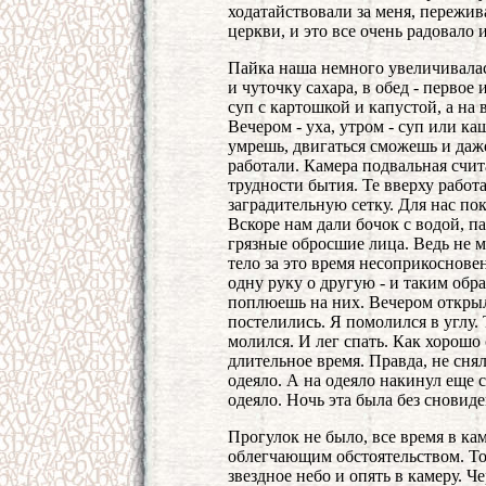
ходатайствовали за меня, пережива
церкви, и это все очень радовало 
Пайка наша немного увеличивала
и чуточку сахара, в обед - первое 
суп с картошкой и капустой, а на 
Вечером - уха, утром - суп или к
умрешь, двигаться сможешь и даж
работали. Камера подвальная счита
трудности бытия. Те вверху рабо
заградительную сетку. Для нас по
Вскоре нам дали бочок с водой, п
грязные обросшие лица. Ведь не м
тело за это время несоприкоснове
одну руку о другую - и таким обра
поплюешь на них. Вечером открыл
постелились. Я помолился в углу. 
молился. И лег спать. Как хорошо 
длительное время. Правда, не снял 
одеяло. А на одеяло накинул еще 
одеяло. Ночь эта была без сновид
Прогулок не было, все время в ка
облегчающим обстоятельством. То
звездное небо и опять в камеру. Ч