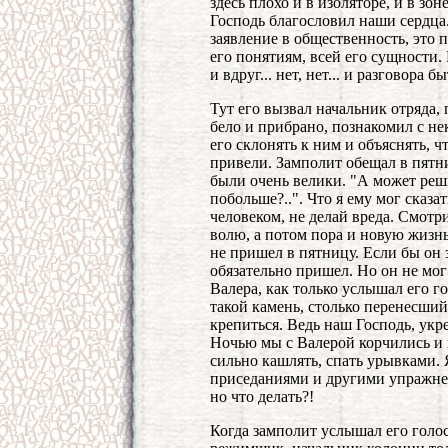
здесь плохо и в изоляторе, и в зон
Господь благословил наши сердца
заявление в общественность, это 
его понятиям, всей его сущности.
и вдруг... нет, нет... и разговора б
Тут его вызвал начальник отряда, п
бело и прибрано, познакомил с н
его склонять к ним и объяснять, ч
привели. Замполит обещал в пятни
были очень велики. "А может реши
побольше?..". Что я ему мог сказа
человеком, не делай вреда. Смотр
волю, а потом пора и новую жизнь
не пришел в пятницу. Если бы он з
обязательно пришел. Но он не мог
Валера, как только услышал его голо
такой камень, столько перенесший
крепиться. Ведь наш Господь, укр
Ночью мы с Валерой корчились и 
сильно кашлять, спать урывками. Я
приседаниями и другими упражнен
но что делать?!
Когда замполит услышал его голос