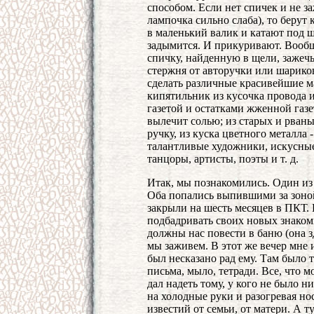
способом. Если нет спичек и не з
лампочка сильно слаба), то берут
в маленький валик и катают под 
задымится. И прикуривают. Вообщ
спичку, найденную в щели, зажечь
стержня от авторучки или шарико
сделать различные красивейшие м
кипятильник из кусочка провода 
газетой и остатками жженной газ
вылечит солью; из старых и рваны
ручку, из куска цветного металла 
талантливые художники, искусные 
танцоры, артисты, поэты и т. д.
Итак, мы познакомились. Один из 
Оба попались выпившими за зоно
закрыли на шесть месяцев в ПКТ. 
подбадривать своих новых знакомы
должны нас повести в баню (она з
мы заживем. В этот же вечер мне
был несказано рад ему. Там было т
письма, мыло, тетради. Все, что мо
дал надеть тому, у кого не было н
на холодные руки и разогревая нос
известий от семьи, от матери. А ту