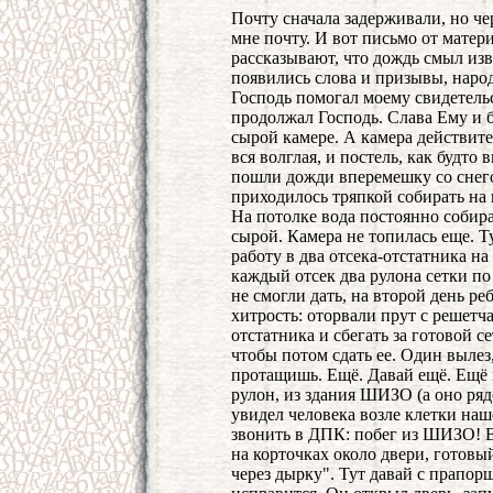
Почту сначала задерживали, но чер
мне почту. И вот письмо от матер
рассказывают, что дождь смыл изв
появились слова и призывы, народ 
Господь помогал моему свидетельс
продолжал Господь. Слава Ему и 
сырой камере. А камера действите
вся волглая, и постель, как будто 
пошли дожди вперемешку со снегом
приходилось тряпкой собирать на
На потолке вода постоянно собира
сырой. Камера не топилась еще. Т
работу в два отсека-отстатника на 
каждый отсек два рулона сетки по
не смогли дать, на второй день р
хитрость: оторвали прут с решетч
отстатника и сбегать за готовой се
чтобы потом сдать ее. Один вылез
протащишь. Ещё. Давай ещё. Ещё п
рулон, из здания ШИЗО (а оно ря
увидел человека возле клетки наш
звонить в ДПК: побег из ШИЗО! В
на корточках около двери, готовый
через дырку". Тут давай с прапор