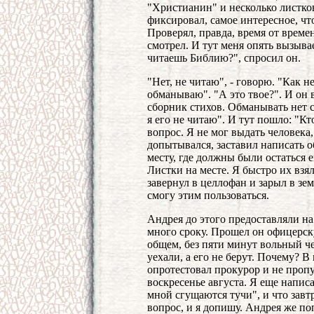
"Христианин" и несколько листков
фиксировал, самое интересное, что
Проверял, правда, время от времен
смотрел. И тут меня опять вызыва
читаешь Библию?", спросил он.
"Нет, не читаю", - говорю. "Как н
обманываю". "А это твое?". И он 
сборник стихов. Обманывать нет см
я его не читаю". И тут пошло: "Кто
вопрос. Я не мог выдать человека,
допытывался, заставил написать о
месту, где должны были остаться е
Листки на месте. Я быстро их взя
завернул в целлофан и зарыл в зем
смогу этим пользоваться.
Андрея до этого предоставляли на
много сроку. Прошел он офицерску
общем, без пяти минут вольный че
уехали, а его не берут. Почему? В
опротестовал прокурор и не пропу
воскресенье августа. Я еще напис
мной сгущаются тучи", и что завт
вопрос, и я допишу. Андрея же по