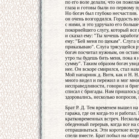
по его воле делали, что он пожела
глаза и готовы были по первому п
Но богач был глубоко несчастлив.
он очень возгордился. Гордость в
с ними, и это удручало его больше
покорнейшего слугу, который все 
и сказал ему: "Ты хочешь заработат
ему: "Бей меня по щекам". Слуга о
приказываю". Слуга трясущейся ру
богач посчитал нужным, он остано
утро ты будешь бить меня, пока я 
сумму". Таким образом богач увид
нее. Он вскоре смирился, стал нах
Мой напарник д. Витя, как и Н. Н.
много видел и пережил и мог много
несправедливости, говорил и брига
списал с бригады. Нам пришлось 
здоровались, несколько вопросов, 
Брат Р. Д. Тем временем вышел на
гаража, где он когда-то и работа
кратковременных встреч. Несколь
обеденный перерыв, когда все на 
отпрашиваться. Эти короткие вст
спели вместе. Брат побыл на общ