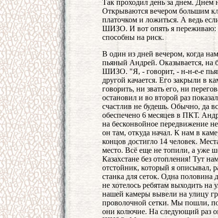
Так проходил день за днем. Днем 
Открываются вечером большим кл
платочком и ложиться. А ведь если 
ШИЗО. И вот опять я переживаю: во
способны на риск.
В один из дней вечером, когда нам
пьяный Андрей. Оказывается, на б
ШИЗО. "Я, - говорит, - н-н-е-е пь
другой качается. Его закрыли в ка
говорить, ни звать его, ни перего
остановил и во второй раз показал
счастлив не будешь. Обычно, да в
обеспечено 6 месяцев в ПКТ. Андр
на бесконвойное передвижение не 
он там, откуда начал. К нам в кам
концов достигло 14 человек. Мест
место. Всё еще не топили, а уже 
Казахстане без отопления! Тут нам
отстойник, который я описывал, р
станка для сеток. Одна половина 
не хотелось ребятам выходить на у
нашей камеры вывели на улицу г
проволочной сетки. Мы пошли, по
они колючие. На следующий раз о