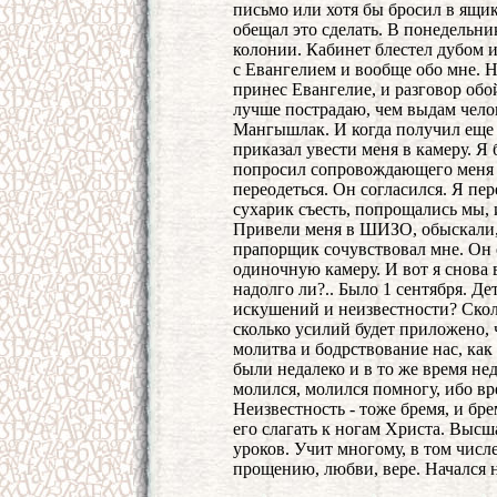
письмо или хотя бы бросил в ящи
обещал это сделать. В понедельник
колонии. Кабинет блестел дубом 
с Евангелием и вообще обо мне. Н
принес Евангелие, и разговор обой
лучше пострадаю, чем выдам челов
Мангышлак. И когда получил еще 
приказал увести меня в камеру. Я
попросил сопровождающего меня 
переодеться. Он согласился. Я пер
сухарик съесть, попрощались мы,
Привели меня в ШИЗО, обыскали, 
прапорщик сочувствовал мне. Он 
одиночную камеру. И вот я снова в
надолго ли?.. Было 1 сентября. Де
искушений и неизвестности? Скол
сколько усилий будет приложено,
молитва и бодрствование нас, как 
были недалеко и в то же время не
молился, молился помногу, ибо в
Неизвестность - тоже бремя, и бр
его слагать к ногам Христа. Выс
уроков. Учит многому, в том чис
прощению, любви, вере. Начался н