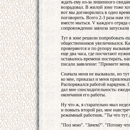
ждать ему из-за лишенного свидан
возрадовал. В жилой зоне тоже хот
вот мы договорились в одно время
поговорить. Всего 2-3 раза нам эт
вместе мыться. V каждого отряда с
сопровождении завхоза запускали 
Тут в зоне решили попробовать ещ
общественников увеличивался. Ка
проверяются и по рупору вызываю
еще два часа, где посчитают нужн
оставалось времени постирать, на
писали заявление: "Примите меня..
Сначала меня не вызывали, но ту
ко мне, приказал и меня привлекат
Распоряжался работой нарядчик. 
дал мне снисходительность: ежедн
окончания его работы.
Ну что ж, я старательно мыл недел
и помыть второй раз, мне навстр
режимный работник. "Ты что тут 
"Пол мою". "Зачем?". "Потому что 