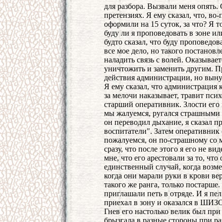
для разбора. Вызвали меня опять.
претензиях. Я ему сказал, что, во-
оформили на 15 суток, за что? Я то
буду ли я проповедовать в зоне ил
будто сказал, что буду проповедов
все мое дело, но такого постановл
наладить связь с волей. Оказывае
уничтожить и заменить другим. П
действия администрации, но выну
Я ему сказал, что администрация 
за мелочи наказывает, травит псих
старший оперативник. Злости его 
мы жалуемся, ругался страшными 
он переводил дыхание, я сказал пр
воспитатели". Затем оперативник 
пожалуемся, он по-страшному со 
сразу, что после этого я его не в
мне, что его арестовали за то, что
единственный случай, когда возме
когда они марали руки в крови в
такого же ранга, только постарше.
приглашали петь в отряде. И я пел
приехал в зону и оказался в ШИЗО.
Гнев его настолько велик был при 
брызгала в разные стороны при ра