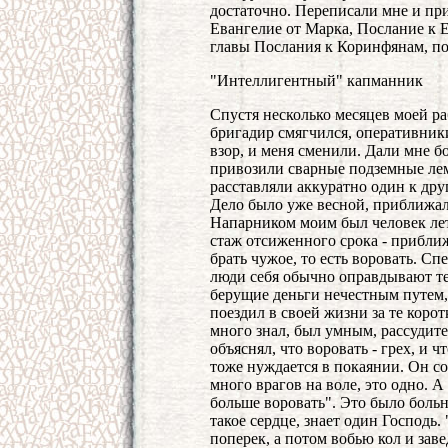
достаточно. Переписали мне и пр
Евангелие от Марка, Послание к 
главы Послания к Коринфянам, по
"Интеллигентный" капманник
Спустя несколько месяцев моей р
бригадир смягчился, оперативник
взор, и меня сменили. Дали мне б
привозили сварные подземные лем
расставляли аккуратно один к дру
Дело было уже весной, приближало
Напарником моим был человек лет
стаж отсиженного срока - приближ
брать чужое, то есть воровать. С
люди себя обычно оправдывают те
берущие деньги нечестным путем,
поездил в своей жизни за те корот
много знал, был умным, рассудите
объяснял, что воровать - грех, и ч
тоже нуждается в покаянии. Он со
много врагов на воле, это одно. А 
больше воровать". Это было больн
такое сердце, знает один Господь. 
поперек, а потом вобью кол и заве