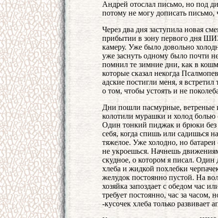
Андрей отослал письмо, но под ди
потому не могу дописать письмо, 
Через два дня заступила новая см
прибытии в зону первого дня ШИЗ
камеру. Уже было довольно холодн
уже заснуть одному было почти н
помнил те зимние дни, как в кошма
которые сказал некогда Псалмопе
адские постигли меня, я встретил 
о том, чтобы устоять и не поколеба
Дни пошли пасмурные, ветреные и
колотили мурашки и холод болью о
Один тонкий пиджак и брюки без п
себя, когда спишь или садишься н
тяжелое. Уже холодно, но батареи
не укроешься. Начнешь движениям
скудное, о котором я писал. Один 
хлеба и жидкой похлебки черпачек 
желудок постоянно пустой. На вол
хозяйка запоздает с обедом час или
требует постоянно, час за часом, 
-кусочек хлеба только развивает ап