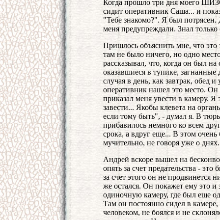
Когда прошло три дня моего ШИЗО
сидит оперативник Саша... и пока
"Тебе знакомо?". Я был потрясен. 
меня предупреждали. Знал только о
Пришлось объяснить мне, что это 
там не было ничего, но одно место
рассказывал, что, когда он был на
оказавшиеся в тупике, загнанные 
случая в день, как завтрак, обед и
оперативник нашел это место. Он 
приказал меня увести в камеру. Я 
завести... Якобы клевета на орга
если тому быть", - думал я. В тюр
прибавилось немного ко всем дру
срока, а вдруг еще... В этом очен
мучительно, не говоря уже о днях.
Андрей вскоре вышел на бесконво
опять за счет предательства - это 
за счет этого он не продвинется н
же остался. Он покажет ему это и 
одиночную камеру, где был еще од
Там он постоянно сидел в камере
человеком, не боялся и не склонял