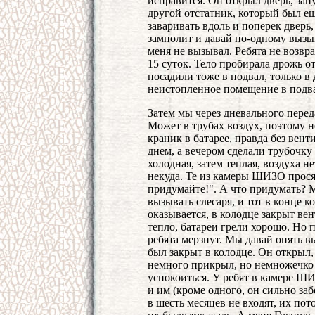
исправится. Он открыл дверь, запу
другой отстатник, который был ещ
заваривать вдоль и поперек дверь,
замполит и давай по-одному вызыв
меня не вызывал. Ребята не возв
15 суток. Тело пробирала дрожь от
посадили тоже в подвал, только в
неистопленное помещение в подва
Затем мы через дневального переда
Может в трубах воздух, поэтому н
краник в батарее, правда без вент
днем, а вечером сделали трубочку
холодная, затем теплая, воздуха н
некуда. Те из камеры ШИЗО просят
придумайте!". А что придумать? 
вызывать слесаря, и тот в конце к
оказывается, в колодце закрыт вен
тепло, батареи грели хорошо. Но 
ребята мерзнут. Мы давай опять в
был закрыт в колодце. Он открыл, 
немного прикрыл, но немножечко 
успокоиться. У ребят в камере Ш
и им (кроме одного, он сильно заб
в шесть месяцев не входят, их по