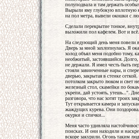
полуподвала и там держать особ
Вырыли яму глубокую вплотную к
на пол метра, вывели окошки с л
Сделали перекрытие тонкое, вну
выложили пол кафелем. Вот и всё
На следующий день меня повели в
Дверь за мной захлопнулась. Я ок
холод объял меня подобно тому, к
необжитый, застоявшийся. Долго,
не держали. Я имел честь быть пе
стояли завинченные нары, и спере
дверью, закрытая в стенке сеткой
потолком закрыто люком и свет н
железный стол, скамейки по бокам
укрепи, дай устоять, утешь...". Дн
разговора, что нас хотят троих за
Тут открывается камера и запуск
жаждущих курева. Они поздоровал
окурки и спички...
Меня часто удивляла настойчивост
поисках. И они находили и наскре
вскоре закурили. Огонь таким лю