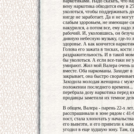
наркотиками. Надо сказать, что н
вену наркотика обходится ему в 25
уколоться, чтобы поддерживать до
нигде не заработает. Да и не мог
слабым здоровьем, не имеющие сил
накурился, а потом все, ему надо 
рабочий. И, уколовшись, он безуча
дивную небесную музыку, где-то л
здоровье. А как кончится наркотик
Голова его зажата в тисках, кости
раздражительность. И в такой моме
бы уколоться. А если все-таки не 
умирают. Жил мой Валера очень ш
вместе. Оба наркоманы. Заходят в 
закрывает, она быстро сворачивает
Заходила молодая женщина с муж
положении последнего времени...
перебрала дозу наркотика перед вх
продавцы заметили их темное дело
В общем, Валера - парень 22-х лет
расспрашивали в зоне рядом с 41-6
пост, стала хлопотать у начальств
его вывезти, и его привезли к нам.
угодил в еще худшую зону. Там, гд