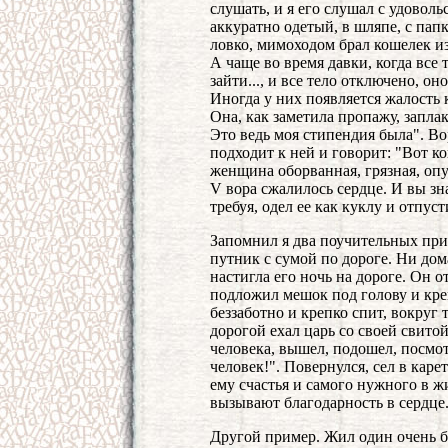
слушать, и я его слушал с удоволь
аккуратно одетый, в шляпе, с пап
ловко, мимоходом брал кошелек из
А чаще во время давки, когда все 
зайти..., и все тело отключено, оно
Иногда у них появляется жалость к
Она, как заметила пропажу, заплак
Это ведь моя стипендия была". Во
подходит к ней и говорит: "Вот к
женщина оборванная, грязная, оп
V вора сжалилось сердце. И вы зна
требуя, одел ее как куклу и отпусти
Запомнил я два поучительных при
путник с сумой по дороге. Ни дома
настигла его ночь на дороге. Он о
подложил мешок под голову и креп
беззаботно и крепко спит, вокруг т
дорогой ехал царь со своей свито
человека, вышел, подошел, посмот
человек!". Повернулся, сел в карет
ему счастья и самого нужного в ж
вызывают благодарность в сердце
Другой пример. Жил один очень бо