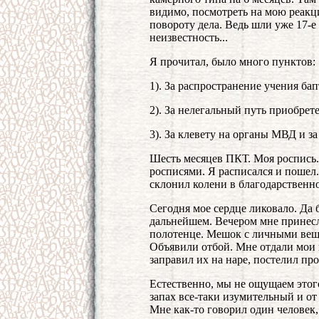
видимо, посмотреть на мою реакц
повороту дела. Ведь шли уже 17-е
неизвестность...
Я прочитал, было много пунктов:
1). За распространение учения ба
2). За нелегальный путь приобрет
3). За клевету на органы МВД и за
Шесть месяцев ПКТ. Моя роспись.
росписями. Я расписался и пошел.
склонил колени в благодарственн
Сегодня мое сердце ликовало. Да 
дальнейшем. Вечером мне принесл
полотенце. Мешок с личными вещ
Объявили отбой. Мне отдали мои 
заправил их на наре, постелил пр
Естественно, мы не ощущаем этого
запах все-таки изумительный и от 
Мне как-то говорил один человек