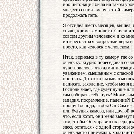
ибо интонация была на таком уров
мне, что сгноит меня в этой камер
продолжать петь.
Я отсидел шесть месяцев, вышел, и
сняли, кроме замполита. Сняли и
совсем другим человеком и ко мне
интересоваться вопросами веры и
просто, как человек с человеком.
Итак, вернемся в ту камеру, где с
очень культурно побеседовал со мн
чувствовалось, что администрация
уважением, смешанным с опаской. 
постоять. До этого вызывал меня
написать заявление, чтобы меня в
Господь знает, где будет лучше для
сам избирать себе путь? Может име
западня, посрамление, падение?! 
прошу Господа, чтобы Он Сам взял
или будущая камера, или другой во
что, если хотят, они меня вывезут 
том, чтобы Он управил их сердцем
здесь остаться - с одной стороны 
очень часто приезжали, ходатайс