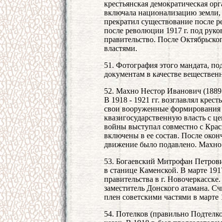
крестьянская демократическая орг
включала национализацию земли,
прекратил существование после р
после революции 1917 г. под рук
правительство. После Октябрьско
властями.
51. Фотография этого мандата, п
документам в качестве вещественн
52. Махно Нестор Иванович (1889 
В 1918 - 1921 гг. возглавлял кре
свои вооруженные формирования 
квазигосударственную власть с це
войны выступал совместно с Кра
включены в ее состав. После око
движение было подавлено. Махно 
53. Богаевский Митрофан Петрович
в станице Каменской. В марте 1917
правительства в г. Новочеркасске
заместитель Донского атамана. С
плен советскими частями в марте 1
54. Потелков (правильно Подтелко