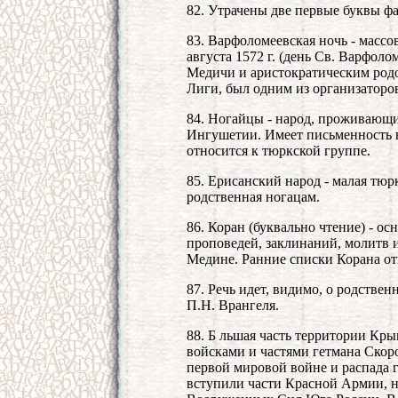
82. Утрачены две первые буквы ф
83. Варфоломеевская ночь - массо
августа 1572 г. (день Св. Варфол
Медичи и аристократическим родо
Лиги, был одним из организаторо
84. Ногайцы - народ, проживающи
Ингушетии. Имеет письменность н
относится к тюркской группе.
85. Ерисанский народ - малая тюр
родственная ногацам.
86. Коран (буквально чтение) - о
проповедей, заклинаний, молитв 
Медине. Ранние списки Корана отн
87. Речь идет, видимо, о родстве
П.Н. Врангеля.
88. Б льшая часть территории Кры
войсками и частями гетмана Скор
первой мировой войне и распада 
вступили части Красной Армии, но