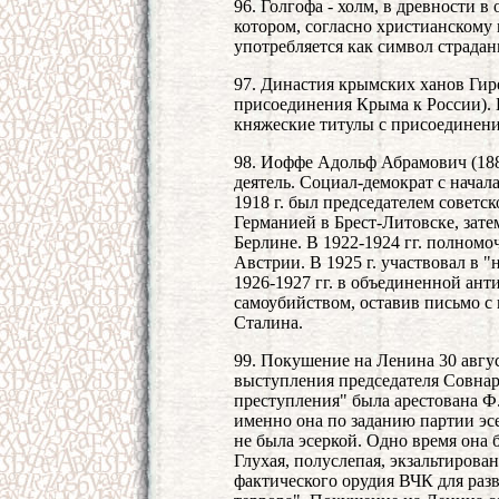
96. Голгофа - холм, в древности в
котором, согласно христианскому
употребляется как символ страдан
97. Династия крымских ханов Гире
присоединения Крыма к России).
княжеские титулы с присоединени
98. Иоффе Адольф Абрамович (188
деятель. Социал-демократ с начал
1918 г. был председателем советск
Германией в Брест-Литовске, за
Берлине. В 1922-1924 гг. полномоч
Австрии. В 1925 г. участвовал в 
1926-1927 гг. в объединенной ан
самоубийством, оставив письмо с
Сталина.
99. Покушение на Ленина 30 авгус
выступления председателя Совнар
преступления" была арестована Ф.
именно она по заданию партии эс
не была эсеркой. Одно время она 
Глухая, полуслепая, экзальтирова
фактического орудия ВЧК для ра