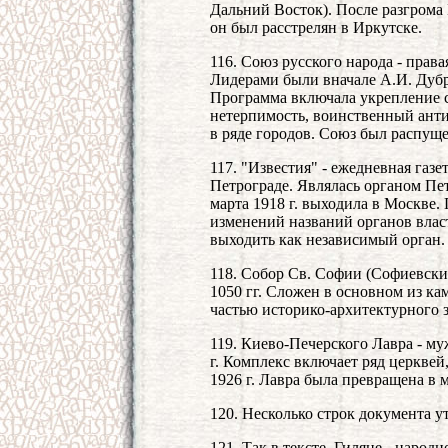
Дальний Восток). После разгром
он был расстрелян в Иркутске.
116. Союз русского народа - права
Лидерами были вначале А.И. Дубро
Программа включала укрепление 
нетерпимость, воинственный анти
в ряде городов. Союз был распущ
117. "Известия" - ежедневная газет
Петрограде. Являлась органом Пет
марта 1918 г. выходила в Москве.
изменений названий органов влас
выходить как независимый орган.
118. Собор Св. Софии (Софиевский
1050 гг. Сложен в основном из ка
частью историко-архитектурного 
119. Киево-Печерского Лавра - м
г. Комплекс включает ряд церкве
1926 г. Лавра была превращена в 
120. Несколько строк документа у
121. Так в тексте. Гиляне - народн