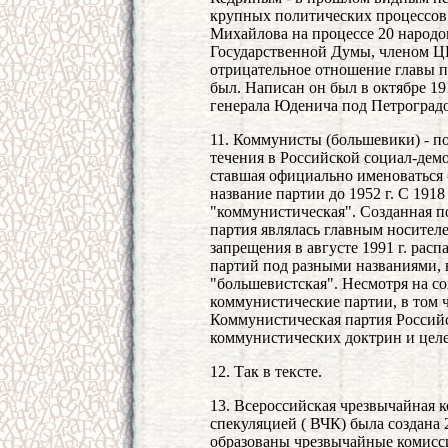
крупных политических процессов 
Михайлова на процессе 20 народов
Государственной Думы, членом ЦК
отрицательное отношение главы п
был. Написан он был в октябре 19
генерала Юденича под Петроград
11. Коммунисты (большевики) - по
течения в Российской социал-демо
ставшая официально именоваться 
название партии до 1952 г. С 191
"коммунистическая". Созданная п
партия являлась главным носителе
запрещения в августе 1991 г. рас
партий под разными названиями, 
"большевистская". Несмотря на 
коммунистические партии, в том ч
Коммунистическая партия Российс
коммунистических доктрин и целе
12. Так в тексте.
13. Всероссийская чрезвычайная 
спекуляцией ( ВЧК) была создана 2
образованы чрезвычайные комисс