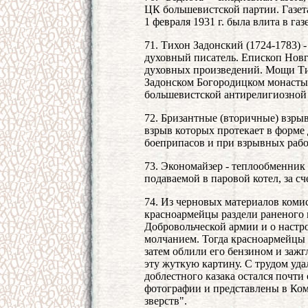
ЦК большевистской партии. Газета
1 февраля 1931 г. была влита в га
71. Тихон Задонский (1724-1783) 
духовный писатель. Епископ Новг
духовных произведений. Мощи Тих
Задонском Богородицком монасты
большевистской антирелигиозной
72. Бризантные (вторичные) взрыв
взрыв которых протекает в форме
боеприпасов и при взрывных рабо
73. Экономайзер - теплообменник
подаваемой в паровой котел, за сч
74. Из черновых материалов коми
красноармейцы раздели раненого 
Добровольческой армии и о настро
молчанием. Тогда красноармейцы 
затем облили его бензином и зажг
эту жуткую картину. С трудом уда
доблестного казака остался почти
фотографии и представлены в Ко
зверств".