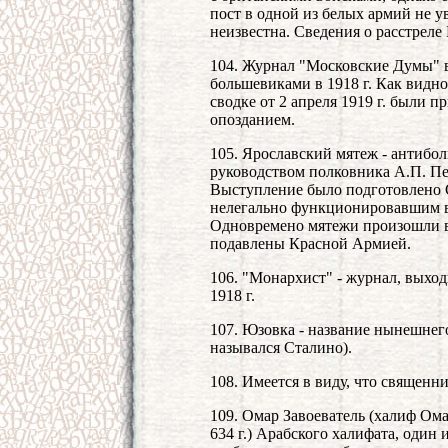
пост в одной из белых армий не у
неизвестна. Сведения о расстреле
104. Журнал "Московские Думы" 
большевиками в 1918 г. Как видно
сводке от 2 апреля 1919 г. были 
опозданием.
105. Ярославский мятеж - антибо
руководством полковника А.П. Пер
Выступление было подготовлено 
нелегально функционировавшим в 
Одновремено мятежи произошли в
подавлены Красной Армией.
106. "Монархист" - журнал, выхо
1918 г.
107. Юзовка - название нынешнего 
назывался Сталино).
108. Имеется в виду, что священ
109. Омар Завоеватель (халиф Омар
634 г.) Арабского халифата, один