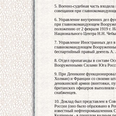
5. Военно-судебная часть входила
совещания при главнокомандующ
6. Управление внутренних дел фу
при главнокомандующем Вооруже
положению от 2 февраля 1919 г. 
Национального Центра Н.Н. Чебы
7. Управление Иностранных дел в
главнокомандующем Вооруженным
беспартийный правый деятель А. 
8. Отдел пропаганды в составе 
Вооруженными Силами Юга России
9. При Деникине функционировал
Холман) и Франции со своими ш
деникинской армии (винтовки, пуш
британских офицеров выполняли о
снабженцев.
10. Доклад был представлен в Со
России (оно было образовано в Рев
известный нефтепромышленник С.
Кедриным - в прошлом видным пет