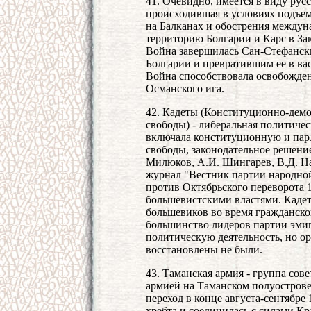
41. Очевидно, имеется в виду русс
происходившая в условиях подъе
на Балканах и обострения междун
территорию Болгарии и Карс в За
Война завершилась Сан-Стефанск
Болгарии и превратившим ее в ва
Война способствовала освобожден
Османского ига.
42. Кадеты (Конституционно-демо
свободы) - либеральная политичес
включала конституционную и пар
свободы, законодательное решени
Милюков, А.И. Шингарев, В.Д. На
журнал "Вестник партии народно
против Октябрьского переворота 1
большевистскими властями. Кадет
большевиков во время гражданск
большинство лидеров партии эми
политическую деятельность, но о
восстановлены не были.
43. Таманская армия - группа сов
армией на Таманском полуострове 
переход в конце августа-сентябре 
хребта и соединилась с силами К