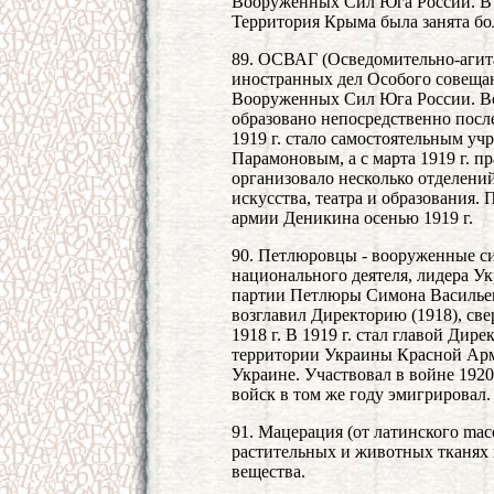
Вооруженных Сил Юга России. В 1
Территория Крыма была занята бо
89. ОСВАГ (Осведомительно-агит
иностранных дел Особого совещан
Вооруженных Сил Юга России. В
образовано непосредственно посл
1919 г. стало самостоятельным уч
Парамоновым, а с марта 1919 г. 
организовало несколько отделени
искусства, театра и образования.
армии Деникина осенью 1919 г.
90. Петлюровцы - вооруженные с
национального деятеля, лидера У
партии Петлюры Симона Васильеви
возглавил Директорию (1918), св
1918 г. В 1919 г. стал главой Дир
территории Украины Красной Арми
Украине. Участвовал в войне 1920
войск в том же году эмигрировал.
91. Мацерация (от латинского mace
растительных и животных тканях 
вещества.