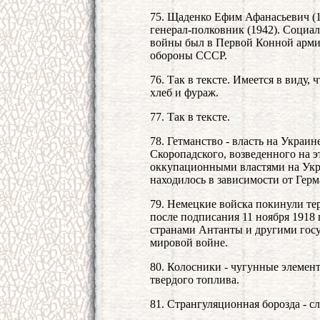
75. Щаденко Ефим Афанасьевич (18
генерал-полковник (1942). Социал
войны был в Первой Конной армии
обороны СССР.
76. Так в тексте. Имеется в виду,
хлеб и фураж.
77. Так в тексте.
78. Гетманство - власть на Украине
Скоропадского, возведенного на э
оккупационными властями на Укр
находилось в зависимости от Герм
79. Немецкие войска покинули те
после подписания 11 ноября 1918 
странами Антанты и другими гос
мировой войне.
80. Колосники - чугунные элеме
твердого топлива.
81. Странгуляционная борозда - сле