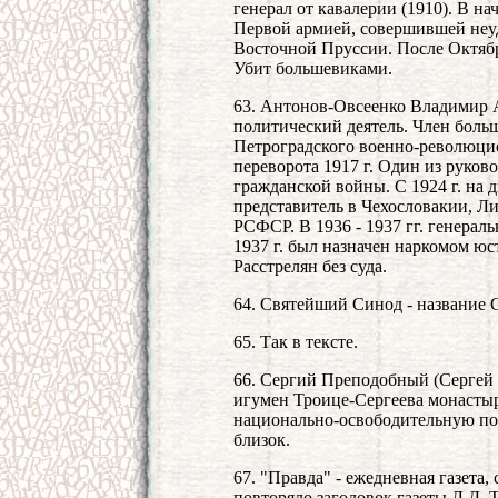
генерал от кавалерии (1910). В н
Первой армией, совершившей неу
Восточной Пруссии. После Октябрь
Убит большевиками.
63. Антонов-Овсеенко Владимир А
политический деятель. Член больш
Петроградского военно-революцио
переворота 1917 г. Один из руко
гражданской войны. С 1924 г. на
представитель в Чехословакии, Лит
РСФСР. В 1936 - 1937 гг. генерал
1937 г. был назначен наркомом юс
Расстрелян без суда.
64. Святейший Синод - название 
65. Так в тексте.
66. Сергий Преподобный (Сергей Р
игумен Троице-Сергеева монасты
национально-освободительную по
близок.
67. "Правда" - ежедневная газета,
повторяло заголовок газеты Л.Д. 