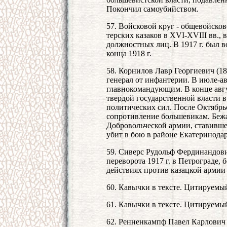
Покончил самоубийством.
57. Войсковой круг - общевойсков
терских казаков в XVI-XVIII вв.,
должностных лиц. В 1917 г. был в
конца 1918 г.
58. Корнилов Лавр Георгиевич (18
генерал от инфантерии. В июле-ав
главнокомандующим. В конце авгу
твердой государственной власти 
политических сил. После Октябрь
сопротивление большевикам. Бежа
Добровольческой армии, ставивше
убит в бою в районе Екатеринодар
59. Сиверс Рудольф Фердинандович
переворота 1917 г. в Петрограде,
действиях против казацкой армии 
60. Кавычки в тексте. Цитируемы
61. Кавычки в тексте. Цитируемы
62. Ренненкампф Павел Карлович (