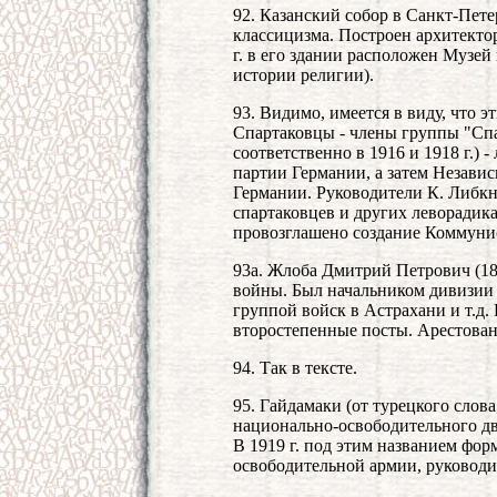
92. Казанский собор в Санкт-Пете
классицизма. Построен архитекто
г. в его здании расположен Музей
истории религии).
93. Видимо, имеется в виду, что 
Спартаковцы - члены группы "Спа
соответственно в 1916 и 1918 г.)
партии Германии, а затем Незави
Германии. Руководители К. Либкн
спартаковцев и других леворадика
провозглашено создание Коммунис
93а. Жлоба Дмитрий Петрович (188
войны. Был начальником дивизии
группой войск в Астрахани и т.д
второстепенные посты. Арестован 
94. Так в тексте.
95. Гайдамаки (от турецкого слова
национально-освободительного дв
В 1919 г. под этим названием фо
освободительной армии, руковод