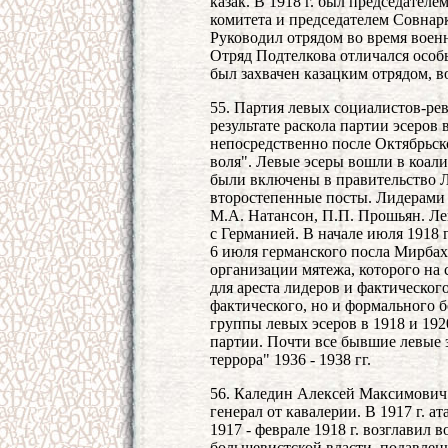
казак. В 1918 г. был председател
комитета и председателем Совнар
Руководил отрядом во время воен
Отряд Подтелкова отличался особ
был захвачен казацким отрядом, 
55. Партия левых социалистов-ре
результате раскола партии эсеров 
непосредственно после Октябрьско
воля". Левые эсеры вошли в коал
были включены в правительство Л
второстепенные посты. Лидерами 
М.А. Натансон, П.П. Прошьян. Ле
с Германией. В начале июля 1918 г
6 июля германского посла Мирбах
организации мятежа, которого на
для ареста лидеров и фактическог
фактического, но и формального 
группы левых эсеров в 1918 и 192
партии. Почти все бывшие левые 
террора" 1936 - 1938 гг.
56. Каледин Алексей Максимович (
генерал от кавалерии. В 1917 г. а
1917 - феврале 1918 г. возглавил 
большевистской власти, подавлен