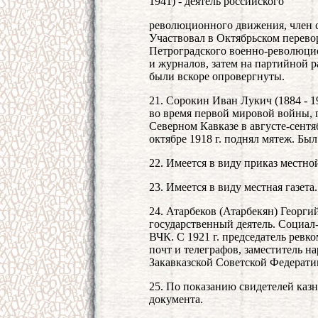
1941) - деятель российского
революционного движения, член с
Участвовал в Октябрьском перевор
Петроградского военно-революцион
и журналов, затем на партийной р
были вскоре опровергнуты.
21. Сорокин Иван Лукич (1884 - 1
во время первой мировой войны,
Северном Кавказе в августе-сентяб
октябре 1918 г. поднял мятеж. Был
22. Имеется в виду приказ местн
23. Имеется в виду местная газета.
24. Атарбеков (Атарбекян) Георгий
государственный деятель. Социал-д
ВЧК. С 1921 г. председатель ревк
почт и телеграфов, заместитель н
Закавказской Советской Федерат
25. По показанию свидетелей казн
документа.