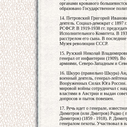
органами кровавого большевистско
образовано Государственное поли
14. Петровский Григорий Иванови
деятель. Социал-демократ с 1897 г
РСФСР. В 1919-1938 гг. председа
Исполнительного Комитета. В 1938 
расстрелом его сына. В последни
Музея революции СССР.
15. Рузский Николай Владимирович
генерал от инфантерии (1909). В
армиями, Северо-Западным и Севе
16. Шкуро (правильно Шкура) Анд
военный деятель, генерал-лейтена
Вооруженных Силах Юга России. В
мировой войны сотрудничал с нац
властями в Австрии и выдан сове
допросов и пыток повешен.
17. Речь идет о генерале, извест
Димитров (или Дмитров) Радко ( 
Димитров) (1859 - 1918). Р. Дими
генералом пехоты. Участвовал в