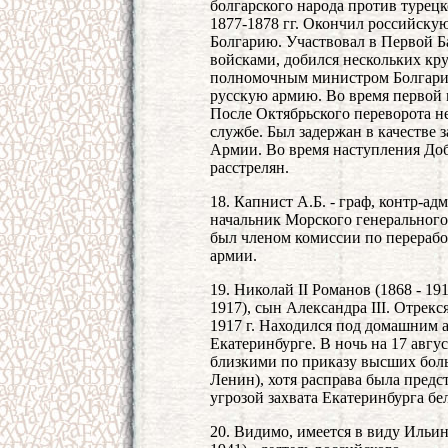
болгарского народа против турецк
1877-1878 гг. Окончил российску
Болгарию. Участвовал в Первой Б
войсками, добился нескольких кру
полномочным министром Болгарии 
русскую армию. Во время первой 
После Октябрьского переворота н
службе. Был задержан в качестве 
Армии. Во время наступления До
расстрелян.
18. Капнист А.Б. - граф, контр-а
начальник Морского генерального
был членом комиссии по перерабо
армии.
19. Николай II Романов (1868 - 19
1917), сын Александра III. Отрек
1917 г. Находился под домашним а
Екатеринбурге. В ночь на 17 авгус
близкими по приказу высших бол
Ленин), хотя расправа была предс
угрозой захвата Екатеринбурга бе
20. Видимо, имеется в виду Ильи