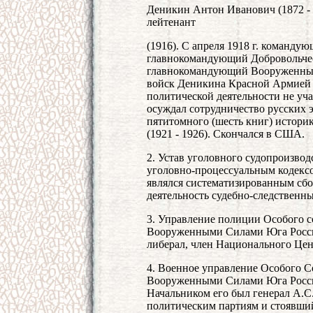
Деникин Антон Иванович (1872 - 1
лейтенант
(1916). С апреля 1918 г. командую
главнокомандующий Добровольческ
главнокомандующий Вооруженным
войск Деникина Красной Армией о
политической деятельности не уч
осуждал сотрудничество русских 
пятитомного (шесть книг) истори
(1921 - 1926). Скончался в США.
2. Устав уголовного судопроизвод
уголовно-процессуальным кодексо
являлся систематизированным сб
деятельность судебно-следственны
3. Управление полиции Особого 
Вооруженными Силами Юга России,
либерал, член Национального Цен
4. Военное управление Особого 
Вооруженными Силами Юга России
Начальником его был генерал А.С
политическим партиям и стоявши