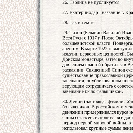
26. Таблица не публикуется.
27. Екатеринодар - название г. Кра
28. Так в тексте.
29. Тихон (Белавин Василий Иван
Всея Руси с 1917 г. После Октябрь
большевистской власти. Подверга
арестом. В марте 1922 г. выступ
изъятии церковных ценностей. Был
Донском монастыре, затем во внут
давлением властей обратился в В
раскаянии. Священный Синод счел
существование православной церк
завещании, опубликованном после
верующим сотрудничать с советско
завещание было фальшивкой.
30. Ленин (настоящая фамилия Ул
большевиков. В российском и ме
движении придерживался курса н
с ним согласен, используя все дос
период первой мировой войны, в т
использовал крупные суммы дене