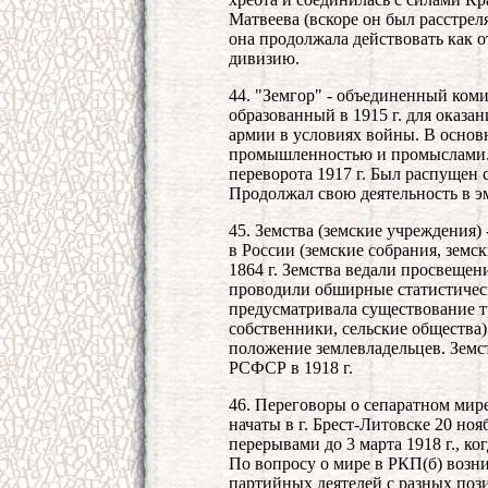
Матвеева (вскоре он был расстрел
она продолжала действовать как о
дивизию.
44. "Земгор" - объединенный коми
образованный в 1915 г. для оказ
армии в условиях войны. В основ
промышленностью и промыслами. 
переворота 1917 г. Был распущен 
Продолжал свою деятельность в э
45. Земства (земские учреждения
в России (земские собрания, земс
1864 г. Земства ведали просвещен
проводили обширные статистическ
предусматривала существование т
собственники, сельские общества
положение землевладельцев. Земс
РСФСР в 1918 г.
46. Переговоры о сепаратном мир
начаты в г. Брест-Литовске 20 нояб
перерывами до 3 марта 1918 г., к
По вопросу о мире в РКП(б) возн
партийных деятелей с разных поз