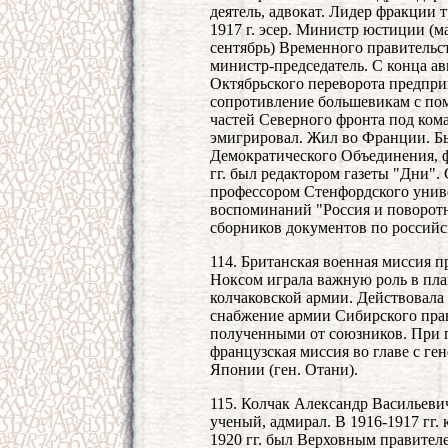
деятель, адвокат. Лидер фракции 
1917 г. эсер. Министр юстиции (м
сентябрь) Временного правительст
министр-председатель. С конца а
Октябрьского переворота предпри
сопротивление большевикам с по
частей Северного фронта под кома
эмигрировал. Жил во Франции. Б
Демократического Объединения, 
гг. был редактором газеты "Дни".
профессором Стенфордского унив
воспоминаний "Россия и поворотн
сборников документов по российс
114. Британская военная миссия п
Ноксом играла важную роль в пл
колчаковской армии. Действовала 
снабжение армии Сибирского пра
полученными от союзников. При п
французская миссия во главе с г
Японии (ген. Отани).
115. Колчак Александр Васильевич
ученый, адмирал. В 1916-1917 гг.
1920 гг. был Верховным правителе