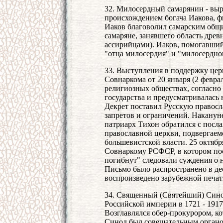
32. Милосердный самарянин - выр
происхождением богача Иакова, ф
Иаков благоволил самарским общ
самаряне, занявшего область древ
ассирийцами). Иаков, помогавши
"отца милосердия" и "милосердно
33. Выступления в поддержку цер
Совнаркома от 20 января (2 феврал
религиозных обществах, согласно
государства и предусматривалась
Декрет поставил Русскую правосл
запретов и ограничений. Накануне 
патриарх Тихон обратился с посл
православной церкви, подвергаем
большевистской власти. 25 октябр
Совнаркому РСФСР, в котором пос
погибнут" следовали суждения о 
Письмо было распространено в дес
воспроизведено зарубежной печат
34. Священный (Святейший) Сино
Российской империи в 1721 - 1917
Возглавлялся обер-прокурором, ко
Синод был совещательным органо