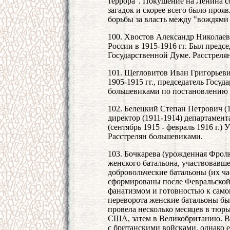
террора". Покушение на Ленина 
загадок и скорее всего было проя
борьбы за власть между "вождями 
100. Хвостов Александр Николаев
России в 1915-1916 гг. Был предс
Государственной Думе. Расстреля
101. Щегловитов Иван Григорьеви
1905-1915 гг., председатель Госуд
большевиками по постановлению С
102. Белецкий Степан Петрович (18
директор (1911-1914) департамен
(сентябрь 1915 - февраль 1916 г.)
Расстрелян большевиками.
103. Бочкарева (урожденная Фролк
женского батальона, участвовавше
добровольческие батальоны (их ч
сформированы после Февральской
фанатизмом и готовностью к само
переворота женские батальоны бы
провела несколько месяцев в тюр
США, затем в Великобританию. В 
с британскими войсками, однако 