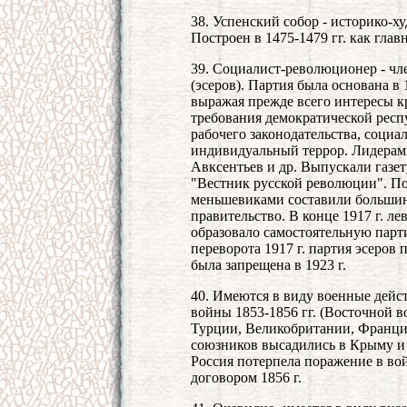
38. Успенский собор - историко-
Построен в 1475-1479 гг. как гла
39. Социалист-революционер - ч
(эсеров). Партия была основана в 
выражая прежде всего интересы к
требования демократической респ
рабочего законодательства, соци
индивидуальный террор. Лидерами
Авксентьев и др. Выпускали газе
"Вестник русской революции". По
меньшевиками составили большин
правительство. В конце 1917 г. л
образовало самостоятельную парт
переворота 1917 г. партия эсеров
была запрещена в 1923 г.
40. Имеются в виду военные дейс
войны 1853-1856 гг. (Восточной в
Турции, Великобритании, Франции
союзников высадились в Крыму и о
Россия потерпела поражение в во
договором 1856 г.