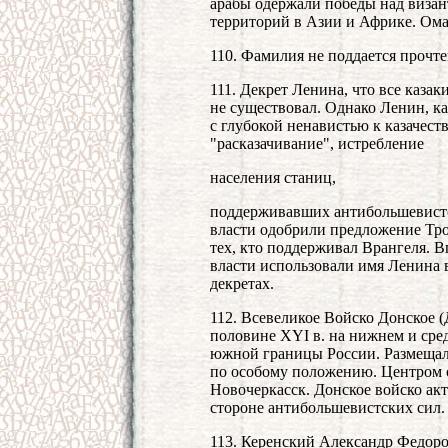
арабы одержали победы над визан
территорий в Азии и Африке. Ома
110. Фамилия не поддается прочт
111. Декрет Ленина, что все казак
не существовал. Однако Ленин, ка
с глубокой ненавистью к казачест
"расказачивание", истребление
населения станиц,
поддерживавших антибольшевистск
власти одобрили предложение Тро
тех, кто поддерживал Врангеля. 
власти использовали имя Ленина 
декретах.
112. Всевеликое Войско Донское (
половине XYI в. на нижнем и сре
южной границы России. Размещало
по особому положению. Центром об
Новочеркасск. Донское войско ак
стороне антибольшевистских сил. 
113. Керенский Александр Федоро