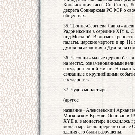
Конфискация кассы Св. Синода бы
декрета Совнаркома РСФСР о своб
обществах.
35. Троице-Сергиева Лавра - дре
Радонежским в середине XIY в. С 1
под Москвой. Включает крепостн
палаты, царские чертоги и др. На
духовная академия и Духовная се
36. Часовни - малые церкви без ал
на местах, ознаменованными вел
государственной жизни. Названны
связанные с крупнейшими события
государства.
37. Чудов монастырь
(другое
название - Алексеевский Арханге
Московском Кремле. Основан в 136
XYII в. в монастыре находилось 
монастыря было прервано после Ок
здания его были разрушены.