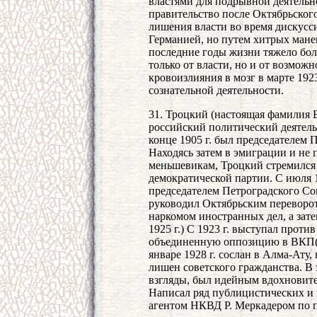
властями для подрывной деятельн
правительство после Октябрьского
лишения власти во время дискусс
Германией, но путем хитрых манев
последние годы жизни тяжело боле
только от власти, но и от возмо
кровоизлияния в мозг в марте 192
сознательной деятельности.
31. Троцкий (настоящая фамилия 
российский политический деятель,
конце 1905 г. был председателем 
Находясь затем в эмиграции и не
меньшевикам, Троцкий стремился
демократической партии. С июля 1
председателем Петроградского Со
руководил Октябрьским переворот
наркомом иностранных дел, а зат
1925 г.) С 1923 г. выступал против
объединенную оппозицию в ВКП(б)
январе 1928 г. сослан в Алма-Ату, 
лишен советского гражданства. В
взгляды, был идейным вдохновите
Написал ряд публицистических и м
агентом НКВД Р. Меркадером по 