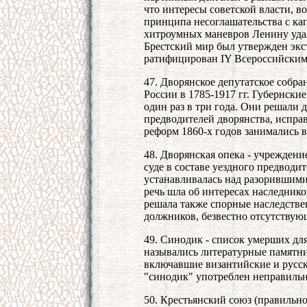
что интересы советской власти, 
принципа несоглашательства с ка
хитроумных маневров Ленину удал
Брестский мир был утвержден экс
ратифицирован IY Всероссийским
47. Дворянское депутатское собра
России в 1785-1917 гг. Губернски
один раз в три года. Они решали 
предводителей дворянства, испра
реформ 1860-х годов занимались 
48. Дворянская опека - учреждени
суде в составе уездного предводит
устанавливалась над разорившимис
речь шла об интересах наследнико
решала также спорные наследств
должников, безвестно отсутствую
49. Синодик - список умерших дл
назывались литературные памятни
включавшие византийские и русск
"синодик" употреблен неправильно
50. Крестьянский союз (правильно