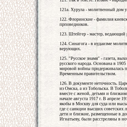
121а. Хурула - молитвенный дом 
122. Флоринские - фамилия киевс
прповедников.
123. Штейгер - мастер, ведающий
124. Синагога - в иудаизме моли
верующих.
125. "Русское знамя" - газета, в
русского народа. Основана в 1905
мировой войны придерживалась п
Временным правительством.
126. В документе неточность. Цар
из Омска, а из Тобольска. В Тобо
вместе с женой, детьми и близки
начале августа 1917 г. В апреле 19
якобы в Москву для суда или высы
где с санкции высших советских л
дети и близкие, размещенные в д
Игнатьеву, были расстреляны в ноч