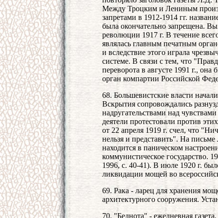
Между Троцким и Лениным произо
запретами в 1912-1914 гг. название
была окончательно запрещена. Вы
революции 1917 г. В течение все
являлась главным печатным орга
и вследствие этого играла чрезвы
системе. В связи с тем, что "Пра
переворота в августе 1991 г., она
орган компартии Российской Фед
68. Большевистские власти начали
Вскрытия сопровождались разнуз
надругательствами над чувствам
деятели протестовали против эти
от 22 апреля 1919 г. счел, что "Ни
нельзя и представить". На письме
находится в паническом настроени
коммунистическое государство. 1
1996, с. 40-41). В июле 1920 г. 
ликвидации мощей во всероссийс
69. Рака - ларец для хранения мо
архитектурного сооружения. Устан
70. "Беднота" - ежедневная газета