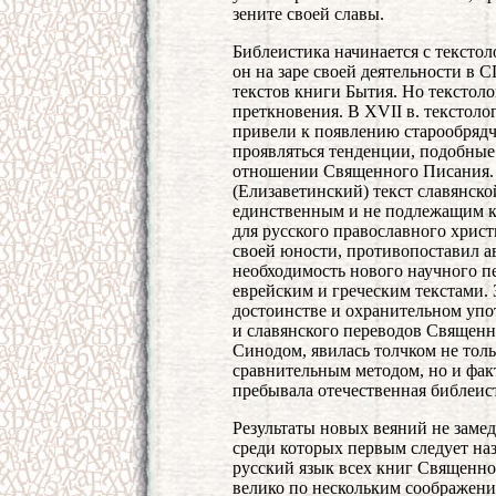
зените своей славы.
Библеистика начинается с текстол
он на заре своей деятельности в
текстов книги Бытия. Но текстоло
преткновения. В XVII в. текстоло
привели к появлению старообрядче
проявляться тенденции, подобные 
отношении Священного Писания.
(Елизаветинский) текст славянско
единственным и не подлежащим к
для русского православного хрис
своей юности, противопоставил 
необходимость нового научного пе
еврейским и греческим текстами.
достоинстве и охранительном упо
и славянского переводов Священн
Синодом, явилась толчком не толь
сравнительным методом, но и факт
пребывала отечественная библеис
Результаты новых веяний не замед
среди которых первым следует на
русский язык всех книг Священног
велико по нескольким соображени