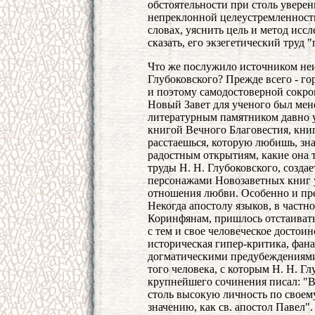
обстоятельности при столь увер
непреклонной целеустремленности
словах, уяснить цель и метод иссл
сказать, его экзегетический труд
Что же послужило источником неи
Глубоковского? Прежде всего - г
и поэтому самодостоверной сокр
Новый Завет для ученого был мен
литературным памятником давно у
книгой Вечного Благовестия, книг
расстаешься, которую любишь, зна
радостным открытиям, какие она 
труды Н. Н. Глубоковского, создае
персонажами Новозаветных книг 
отношения любви. Особенно и преж
Некогда апостолу языков, в частно
Коринфянам, пришлось отстаивать 
с тем и свое человеческое достоин
историческая гипер-критика, фан
догматическими предубеждениями,
того человека, с которым Н. Н. Г
крупнейшего сочинения писал: "В
столь высокую личность по свое
значению, как св. апостол Павел"