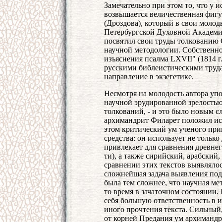
Замечательно при этом то, что у 
возвышается величественная фиг
(Дроздова), который в свои молод
Петербургской Духовной Академии
посвятил свои труды толкованию
научной методологии. Собственно 
изъяснения псалма LXVII" (1814 
русскими библеистическими труд
направление в экзегетике.
Несмотря на молодость автора упо
научной эрудированной зрелостью
толкований, - и это было новым с
архимандрит Филарет положил исс
этом критический ум ученого при
средства: он использует не тольк
привлекает для сравнения древнег
ти), а также сирийский, арабский
сравнении этих текстов выявлялос
сложнейшая задача выявления подл
была тем сложнее, что научная ме
то время в зачаточном состоянии.
себя большую ответственность в 
иного прочтения текста. Сильны
от корней Предания ум архимандр