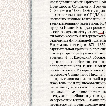
исследований книги Притчей Сол
Премудрости Соломона и Премудро
С. Яки-мов в 1883 - 1886 гг. изда
ветхозаветной книге в СПбДА особ
несколько научных толкований на
талантливейшими экзегетами. И. С
пророка Исаии. Его труд продолжил
работа заслуженного ученого[
13
] 
филологического и исторического
отличались филигранной тщатель
Написанный им еще в 1871 - 1879 
отрицательной критики о времен
высокую эрудицию ученого. Как э
времени, Ф. Г. Елеонский обосно
критики, но от собственного око
вопросу уклонился. В 1881 г. он
по текстологии. Интерес к этой с
переводом Священного Писания и,
которая, сравнивая славянский и 
значительные и труднообъяснимые
разбирает одно из таких сложных м
предложенному в свое время митр
всеоружии новейших научных дост
масорет-ским текстом. Анализ пр
противоречия; преимущество при э