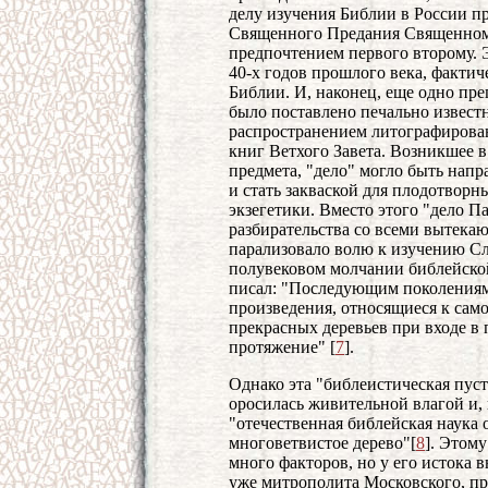
делу изучения Библии в России п
Священного Предания Священном
предпочтением первого второму. 
40-х годов прошлого века, факти
Библии. И, наконец, еще одно пр
было поставлено печально извест
распространением литографирова
книг Ветхого Завета. Возникшее в
предмета, "дело" могло быть напр
и стать закваской для плодотворн
экзегетики. Вместо этого "дело П
разбирательства со всеми вытека
парализовало волю к изучению Сл
полувековом молчании библейской
писал: "Последующим поколениям 
произведения, относящиеся к само
прекрасных деревьев при входе в
протяжение" [
7
].
Однако эта "библеистическая пуст
оросилась живительной влагой и, 
"отечественная библейская наука 
многоветвистое дерево"[
8
]. Этом
много факторов, но у его истока 
уже митрополита Московского, пр