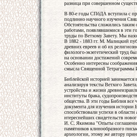
разница при совершенном существ
В 80-е годы СПбДА вступила с п
подлинно научного изучения Свя
Обстоятельства сложились таким 
работами, появлявшимися в эти г
труды по Ветхому Завету. Мы назо
В 1882 - 1883 гг. М. Малицкий пу
древних евреев и об их религиоз
филолого-экзегетический труд бы
на основании достижений соврем
Особенно интересны соображения
смысла Священной Тетраграммы 
Библейской историей занимается 
анализируя тексты Ветхого Завет
устройства и жизни древнеизраиль
институты брака, судопроизводств
общества. В эти годы Библия все 
документа для изучения истории 
способствовали успехи в области
нтереснейших свидетельств новог
И. С. Якимова "Опыты соглашения
памятников клинообразного письм
археологии, этому же автору при