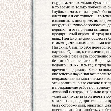
скудным, что их можно буквально
в то время не только положение б
Глубоковского, тогда "судьба бого
блестящей и счастливой. Его теч
извилинами, иногда же, по-видимо
оскудения научно-богословской де
первых, - и эта причина выглядит 
предпринятый огромный труд по 
язык. При Библейском обществе б
самыми деятельными членами кото
Павский. Сама по себе переводчес
научная. Однако, к сожалению, он
способные развивать собственно 
без того были невелики. Впрочем
недолго (1816 - 1826 гг.), и труд
временно прервался. Более основа
библейской науке явилась правит
неправославных мистических наст
этой реакцией было связано и зап
и прекращение работ по переводу 
духовной цензуры, гибельно отраз
успевшей пустить свои первые ро
мнительною, подозрительною и пр
быть осторожными, опасаться, да
преследований и - любить, яко бе