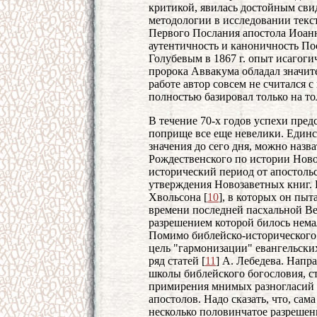
критикой, явилась достойным сви
методологии в исследовании текс
Первого Послания апостола Иоанн
аутентичность и каноничность По
Голубевым в 1867 г. опыт исагоги
пророка Аввакума обладал значи
работе автор совсем не считался с
полностью базировал только на т
В течение 70-х годов успехи пре
поприще все еще невелики. Единс
значения до сего дня, можно назва
Рождественского по истории Нов
исторический период от апостоль
утверждения Новозаветных книг. 
Хвольсона [
10
], в которых он пыт
времени последней пасхальной Веч
разрешением которой билось немал
Помимо библейско-исторического и
цель "гармонизации" евангельски
ряд статей [
11
] А. Лебедева. Нап
школы библейского богословия, ст
примирения мнимых разногласий 
апостолов. Надо сказать, что, сама
несколько половинчатое разрешен