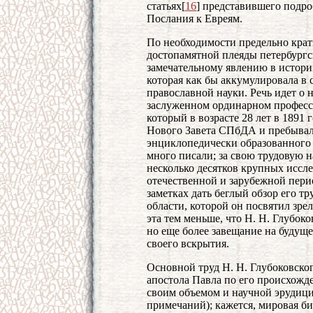
статьях[
16
] представившего подро
Послания к Евреям.
По необходимости предельно крат
достопамятной плеяды петербургс
замечательному явлению в истории
которая как бы аккумулировала в
православной науки. Речь идет о 
заслуженном ординарном професс
который в возрасте 28 лет в 1891
Нового Завета СПбДА и пребывал 
энциклопедически образованного б
много писали; за свою трудовую 
несколько десятков крупных иссл
отечественной и зарубежной пери
заметках дать беглый обзор его тр
области, которой он посвятил зре
эта тем меньше, что Н. Н. Глубоко
но еще более завещание на будуще
своего вскрытия.
Основной труд Н. Н. Глубоковског
апостола Павла по его происхожд
своим объемом и научной эрудици
примечаний); кажется, мировая б