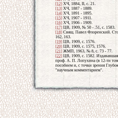
[12]
ХЧ, 1884, II, с. 21.
[13]
ХЧ, 1887 - 1889.
[14]
ХЧ, 1891 - 1895.
[15]
ХЧ, 1907 - 1911.
[16]
ХЧ, 1906 - 1909.
[17]
ЦВ, 1909, № 50 - .51, с. 1583.
[18]
Свящ. Павел Флоренский. Стол
162, 163.
[19]
ЦВ, 1909, с. 1576.
[20]
ЦВ, 1909, с. 1575, 1576.
[21]
ЖМП, 1963, № 8, с. 73 - 77.
[22]
ЦВ, 1909, с. 1582. Издававшая
проф. А. П. Лопухина (в 12-ти то
пособием и, с точки зрения Глубо
"научным комментарием".