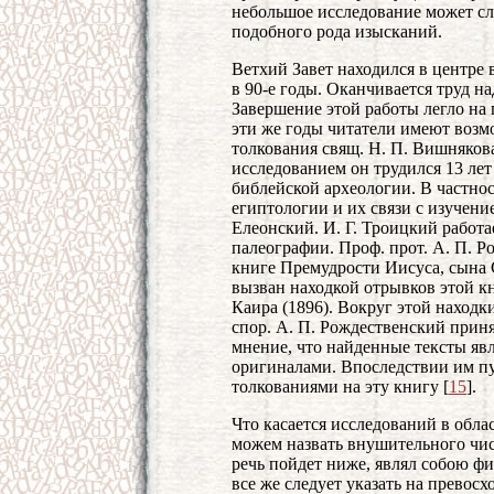
небольшое исследование может с
подобного рода изысканий.
Ветхий Завет находился в центр
в 90-е годы. Оканчивается труд н
Завершение этой работы легло на пл
эти же годы читатели имеют возм
толкования свящ. Н. П. Вишняков
исследованием он трудился 13 лет 
библейской археологии. В частнос
египтологии и их связи с изучен
Елеонский. И. Г. Троицкий работа
палеографии. Проф. прот. А. П. Р
книге Премудрости Иисуса, сына 
вызван находкой отрывков этой кн
Каира (1896). Вокруг этой находк
спор. А. П. Рождественский приня
мнение, что найденные тексты я
оригиналами. Впоследствии им пу
толкованиями на эту книгу [
15
].
Что касается исследований в облас
можем назвать внушительного чис
речь пойдет ниже, являл собою ф
все же следует указать на превос