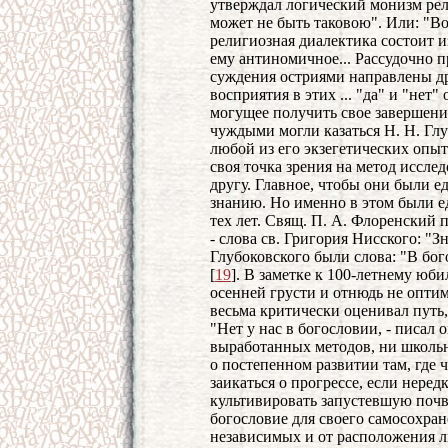
утверждал логический монизм рел
может не быть таковою". Или: "Во
религиозная диалектика состоит из
ему антиномичное... Рассудочно
суждения остриями направлены др
восприятия в этих ... "да" и "нет
могущее получить свое завершени
чуждыми могли казаться Н. Н. Гл
любой из его экзегетических опыт
своя точка зрения на метод иссле
другу. Главное, чтобы они были 
знанию. Но именно в этом были 
тех лет. Свящ. П. А. Флоренский
- слова св. Григория Нисского: "
Глубоковского были слова: "В бог
[
19
]. В заметке к 100-летнему ю
осенней грусти и отнюдь не опти
весьма критически оценивал путь
"Нет у нас в богословии, - писал
выработанных методов, ни школьн
о постепенном развитии там, где 
заикаться о прогрессе, если неред
культивировать запустевшую почв
богословие для своего самосохран
независимых и от расположения л