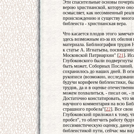
Эти спасительные основы почерпа
верою христианской, которую оно
осмысляет, как несомненный реал
происхождению и существу много
библеиста - христианская вера.
Что касается плодов этого замечат
здесь возможным из-за их обилия 
материала. Библиография трудов 
к статье А. Игнатьева, посвящен
Московской Патриархии" [
21
]. И
Глубоковского были подвергнуты 
быть может, Соборных Посланий. 
сохранилось до наших дней. В ог
рукописи (возможно, исследовани
будучи корифеем библеистики, бы
трудов, да и в оценке отечествен
можем похвалиться, - писал он, - 
Достаточно констатировать, что 
научного комментария на всю Биб
страшного пробела"[
22
]. Все сво
Глубоковский приложил к тому, ч
пробел", то облегчить работу буд
пессимистическую оценку, данну
библеистикой пути, сейчас мы вид