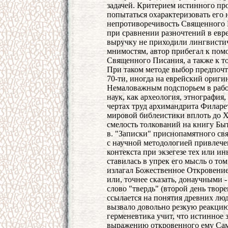
задачей. Критерием истинного про
попытаться охарактеризовать его 
непротиворечивость Священного 
при сравнении разночтений в евре
выручку не приходили лингвистич
мнимостям, автор прибегал к пом
Священного Писания, а также к т
При таком методе выбор предпочт
70-ти, иногда на еврейский оригин
Немаловажным подспорьем в рабо
наук, как археология, этнография,
чертах труд архимандрита Филаре
мировой библеистики вплоть до X
смелость толкований на книгу Быт
в. "Записки" приснопамятного свя
с научной методологией привлече
контекста при экзегезе тех или и
ставилась в упрек его мысль о то
излагал Божественное Откровение 
или, точнее сказать, донаучными -
слово "твердь" (второй день твор
ссылается на понятия древних люд
вызвало довольно резкую реакцию 
герменевтика учит, что истинное
выражению откровенного ему Сами