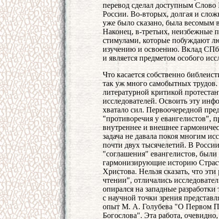
перевод сделал доступным Слово
России. Во-вторых, долгая и сложн
уже было сказано, была весомым в
Наконец, в-третьих, неизбежные п
стимулами, которые побуждают л
изучению и освоению. Вклад СПб
и является предметом особого исс
Что касается собственно библеист
так уж много самобытных трудов.
литературной критикой протестан
исследователей. Освоить эту инф
хватало сил. Первоочередной пред
"противоречия у евангелистов", п
внутреннее и внешнее гармоническ
задача не давала покоя многим и
почти двух тысячелетий. В Росси
"соглашения" евангелистов, были 
гармонизирующие историю Страст
Христова. Нельзя сказать, что эт
чтении", отличались исследовате
опирался на западные разработки
с научной точки зрения представл
опыт М. А. Голубева "О Первом П
Богослова". Эта работа, очевидно