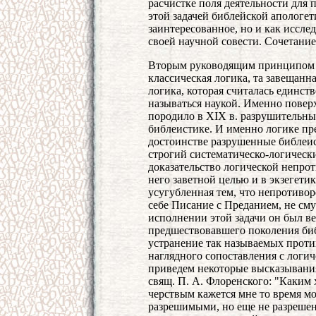
расчистке поля деятельности для 
этой задачей библейской апологет
заинтересованное, но и как иссле
своей научной совести. Сочетание
Вторым руководящим принципом н
классическая логика, та завещан
логика, которая считалась единс
называться наукой. Именно повер
породило в XIX в. разрушительны
библеистике. И именно логике пре
достоинстве разрушенные библеи
строгий систематическо-логически
доказательство логической непро
него заветной целью и в экзегетик
усугубленная тем, что непротиво
себе Писание с Преданием, не сму
исполнении этой задачи он был в
предшествовавшего поколения би
устранение так называемых прот
наглядного сопоставления с логи
приведем некоторые высказывания
свящ. П. А. Флоренского: "Каким
черствым кажется мне то время мо
разрешимыми, но еще не разрешен