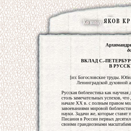
Архимандри
д
ВКЛАД С.-ПЕТЕРБУ
В РУСС
[из: Богословские труды. Юб
Ленинградской духовной ака
Русская библеистика как научная 
столь замечательных успехов, чт
начале XX в. с полным правом мо
завоеваниями мировой библеистик
науки. Задачи же, которые ставят
Писания в России первых десятил
своими грандиозными масштабами