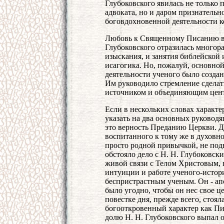
Глубоковского явилась не только
адвоката, но и даром признательн
боговдохновенной деятельности ко
Любовь к Священному Писанию в 
Глубоковского отразилась многора
изыскания, и занятия библейской 
исагогика. Но, пожалуй, основно
деятельности ученого было создан
Им руководило стремление сделат
источником и объединяющим центр
Если в нескольких словах характе
указать на два основных руководя
это верность Преданию Церкви. Д
воспитанного к тому же в духовно
просто родной привычкой, не под
обстояло дело с Н. Н. Глубоковск
живой связи с Телом Христовым, 
интуиции и работе ученого-истори
беспристрастным ученым. Он - а
было угодно, чтобы он нес свое ц
повестке дня, прежде всего, стоя
богооткровенный характер как Пис
долю Н. Н. Глубоковского выпал 