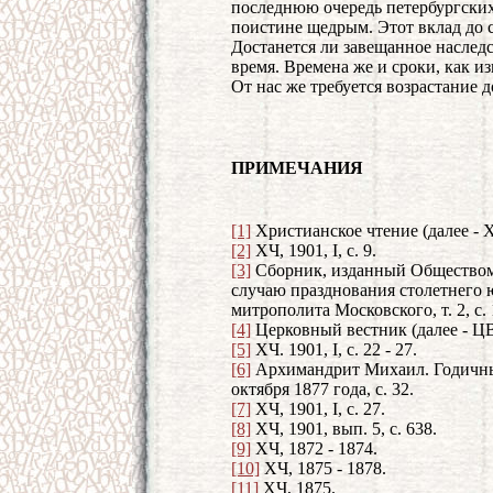
последнюю очередь петербургски
поистине щедрым. Этот вклад до 
Достанется ли завещанное наслед
время. Времена же и сроки, как из
От нас же требуется возрастание 
ПРИМЕЧАНИЯ
[1]
Христианское чтение (далее - ХЧ)
[2]
ХЧ, 1901, I, с. 9.
[3]
Сборник, изданный Обществом
случаю празднования столетнего 
митрополита Московского, т. 2, с. 
[4]
Церковный вестник (далее - ЦВ),
[5]
ХЧ. 1901, I, с. 22 - 27.
[6]
Архимандрит Михаил. Годичны
октября 1877 года, с. 32.
[7]
ХЧ, 1901, I, с. 27.
[8]
ХЧ, 1901, вып. 5, с. 638.
[9]
ХЧ, 1872 - 1874.
[10]
ХЧ, 1875 - 1878.
[11]
ХЧ, 1875.