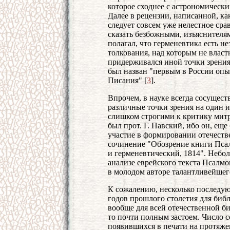
которое сходнее с астрономически
Далее в рецензии, написанной, как
следует совсем уже нелестное сра
сказать безбожными, изъяснителя
полагал, что герменевтика есть 
толкования, над которым не власт
придерживался иной точки зрения 
был назван "первым в России оп
Писания" [
3
].
Впрочем, в науке всегда сосущест
различные точки зрения на один и
слишком строгими к критику митр
был прот. Г. Павский, ибо он, ещ
участие в формировании отечеств
сочинение "Обозрение книги Пса
и герменевтический, 1814". Небо
анализе еврейского текста Псалмо
в молодом авторе талантливейшег
К сожалению, несколько последу
годов прошлого столетия для биб
вообще для всей отечественной б
то почти полным застоем. Число 
появившихся в печати на протяже