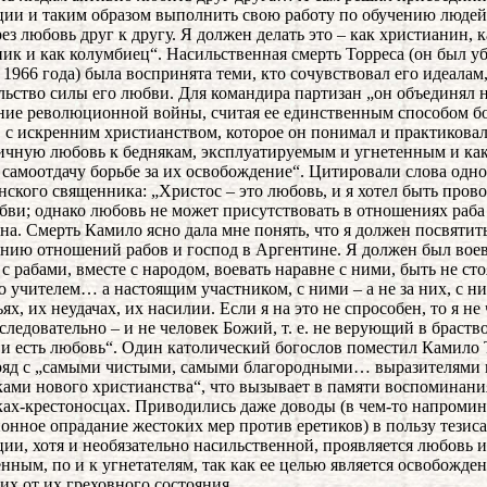
ии и таким образом выполнить свою работу по обучению люде
рез любовь друг к другу. Я должен делать это – как христианин, к
ик и как колумбиец“. Насильственная смерть Торреса (он был уб
 1966 года) была воспринята теми, кто сочувствовал его идеалам,
льство силы его любви. Для командира партизан „он объединял 
ие революционной войны, считая ее единственным способом бо
, с искренним христианством, которое он понимал и практиковал
ичную любовь к беднякам, эксплуатируемым и угнетенным и ка
самоотдачу борьбе за их освобождение“. Цитировали слова одно
нского священника: „Христос – это любовь, и я хотел быть пров
бви; однако любовь не может присутствовать в отношениях раба
на. Смерть Камило ясно дала мне понять, что я должен посвятить
нию отношений рабов и господ в Аргентине. Я должен был вое
с рабами, вместе с народом, воевать наравне с ними, быть не с
о учителем… а настоящим участником, с ними – а не за них, с н
ях, их неудачах, их насилии. Если я на это не спрособен, то я не
 следовательно – и не человек Божий, т. е. не верующий в браство
 и есть любовь“. Один католический богослов поместил Камило 
ряд с „самыми чистыми, самыми благородными… выразителями 
ами нового христианства“, что вызывает в памяти воспоминани
ах-крестоносцах. Приводились даже доводы (в чем-то напром
онное опрадание жестоких мер против еретиков) в пользу тезиса,
ии, хотя и необязательно насильственной, проявляется любовь и
енным, по и к угнетателям, так как ее целью является освобожде
их от их греховного состояния.