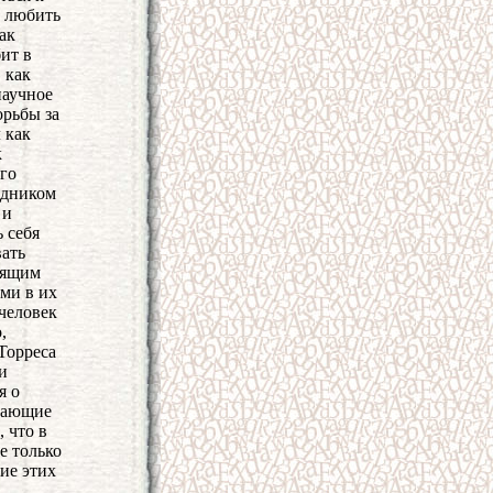
й любить
ак
ит в
 как
научное
рьбы за
 как
к
го
одником
 и
 себя
вать
тоящим
ими в их
 человек
,
Торреса
и
я о
инающие
 что в
е только
ние этих