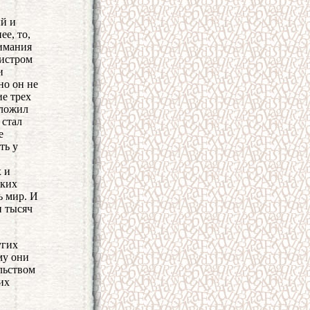
ый и
е, то,
нимания
гистром
и
но он не
ие трех
оложил
 стал
е
ть у
х и
ских
ь мир. И
и тысяч
угих
му они
льством
их