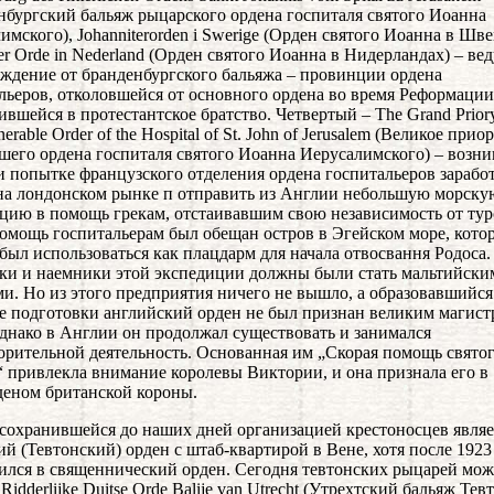
нбургский бальяж рыцарского ордена госпиталя святого Иоанна
имского), Johanniterorden i Swerige (Орден святого Иоанна в Шв
ter Orde in Nederland (Орден святого Иоанна в Нидерландах) – вед
ждение от бранденбургского бальяжа – провинции ордена
льеров, отколовшейся от основного ордена во время Реформации
ившейся в протестантское братство. Четвертый – Тhe Grand Priory
erable Order of the Hospital of St. John of Jerusalem (Великое прио
шего ордена госпиталя святого Иоанна Иерусалимского) – возни
и попытке французского отделения ордена госпитальеров зарабо
на лондонском рынке п отправить из Англии небольшую морску
цию в помощь грекам, отстаивавшим свою независимость от тур
омощь госпитальерам был обещан остров в Эгейском море, кото
был использоваться как плацдарм для начала отвосвання Родоса.
ки и наемники этой экспедиции должны были стать мальтийски
и. Но из этого предприятия ничего не вышло, а образовавшийся
е подготовки английский орден не был признан великим магист
днако в Англии он продолжал существовать и занимался
орительной деятельность. Основанная им „Скорая помощь свято
 привлекла внимание королевы Виктории, и она признала его в
деном британской короны.
сохранившейся до наших дней организацией крестоносцев являе
й (Тевтонский) орден с штаб-квартирой в Вене, хотя после 1923
ился в священнический орден. Сегодня тевтонских рыцарей мо
Ridderlijke Duitse Orde Balije van Utrecht (Утрехтский бальяж Тев