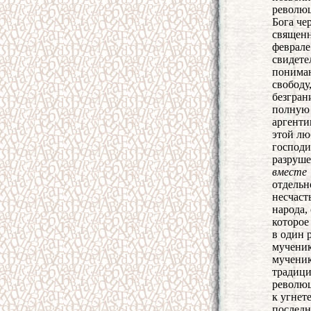
революц
Бога че
священн
феврале
свидете
пониман
свободу
безгран
полную 
аргенти
этой лю
господи
разруше
вместе
отдельн
несчасть
народа,
которое
в один 
мученик
мученик
традици
революц
к угнет
последн