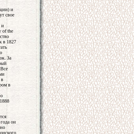
еции) и
ут свое
 и
 of the
рство
к в 1827
тать
ю
ок. За
рый
 Все
ми
 в
ром в
го
 1888
тся
 года он
жно
тонского