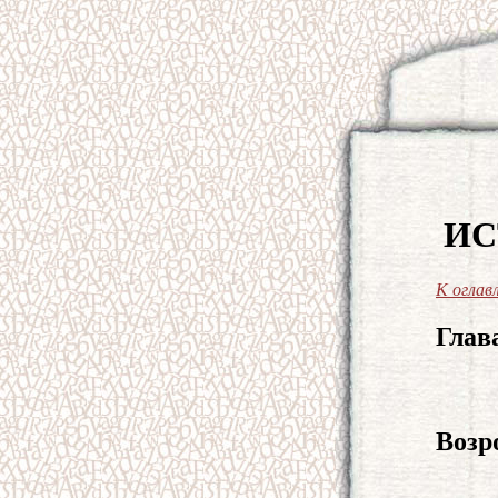
ИС
К оглав
Глав
Возр