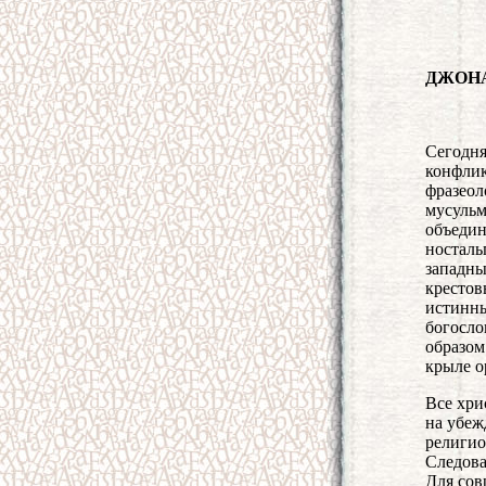
ДЖОНА
Сегодня
конфлик
фразеол
мусульм
объедин
носталь
западны
крестов
истинны
богосло
образом
крыле о
Все хри
на убеж
религио
Следова
Для сов