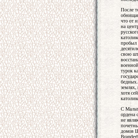
После т
обнищав
что от 
на цент
русског
католик
пробыл 
десятил
свою шт
восстан
военной
турок к
государ
бедных.
землях,
хотя се
католик
С Мальт
ордена 
не явля
почетны
домов Ш
Branderb