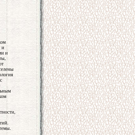
ком
 и
ми и
ты,
ют
аселены
ология
с
о
льным
ком
тности,
тий.
темы.