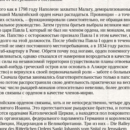
ого как в 1798 году Наполеон захватил Мальту, деморализованн
ший Мальтийский орден начал распадаться. Провинции – а точне
них осталось, – функционировали самостоятельно, не обращая в
ральное руководство. Затем группа братьев выбрала великим ма
о царя Павла I, который не был ни членом ордена, ни монахом, н
ом. Папство с осторожностью признало Павла I в этом качестве, 
долго на этой должности. После убийства Павла I орден в течен
етий не имел постоянного местопребывания, а в 1834 году расп
аб-квартиру в Риме. Обретя почву под ногами, орден понемногу
авливаться, однако отказался от намерения возродиться в качеств
 силы на независимой территории (существовали планы отвоева
акой-нибудь греческий остров или основать в Алжире орденское
ство) и вернулся к своей первоначальной роли – заботе о больны
 Сначала братья занимались благотворительностью только в пап
 но потом распространили свою деятельность практически на вес
йчас число рыцарей-монахов относительно невелико, более десят
ов связаны с орденом в качестве членов-мирян.
ийским орденом связаны, хоть и не непосредственно, четыре др
святого Иоанна. Это протестантские рыцарские братства, и пото
ются орденами Католической Церкви, а находятся пол покровите
х организации, федерального парламента Германии и королевск
веции, Нидерландов и Великобритании. Три из них – Die Balley
urg des Ritterlichen Ordens Sankt Johannis vom Spital zu Jerusakem