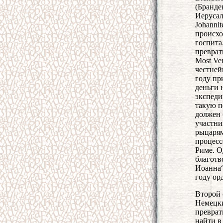
(Бранде
Иерусал
Johanni
происхо
госпита
преврат
Most Ven
честней
году пр
деньги 
экспеди
такую п
должен 
участни
рыцарям
процесс
Риме. О
благотв
Иоанна“
году ор
Второй 
Немецки
преврат
найти в 