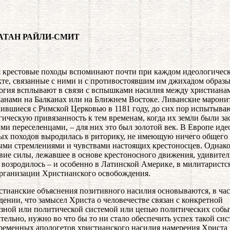
ТАН РАЙЛИ-СМИТ
 крестовые походы вспоминают почти при каждом идеологичес
те, связанные с ними и с противостоявшим им джихадом образы
огия всплывают в связи с вспышками насилия между христиана
анами на Балканах или на Ближнем Востоке. Ливанские марони
ившиеся с Римской Церковью в 1181 году, до сих пор испытыва
гическую привязанность к тем временам, когда их земли были з
ми переселенцами, – для них это был золотой век. В Европе иде
ых походов выродилась в риторику, не имеющую ничего общего 
ми стремлениями и чувствами настоящих крестоносцев. Однак
вие силы, лежавшее в основе крестоносного движения, удивите
 возродилось – и особенно в Латинской Америке, в милитаристс
рганизации Христианского освобождения.
стианские объяснения позитивного насилия основываются, в час
дении, что замысел Христа о человечестве связан с конкретной
зной или политической системой или цепью политических собы
тельно, нужно во что бы то ни стало обеспечить успех такой сис
ременных апологетов христианского насилия намерения Христа