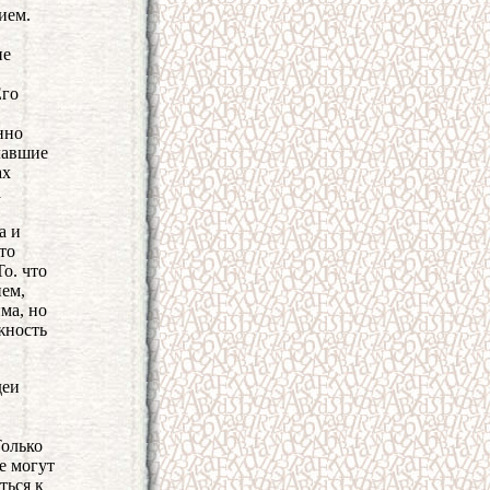
ием.
ие
Его
нно
лавшие
ах
а
а и
то
о. что
ием,
ма, но
жность
деи
Только
е могут
ться к