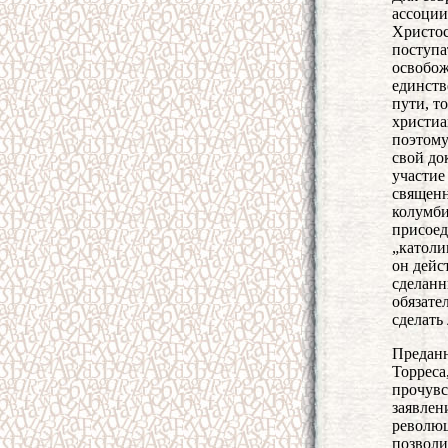
ассоции
Христос
поступа
освобож
единств
пути, т
христиа
поэтому
свой до
участие
священн
колумби
присоед
„католи
он дейс
сделанн
обязате
сделать
Преданн
Торреса
прочувс
заявлен
революц
позволи