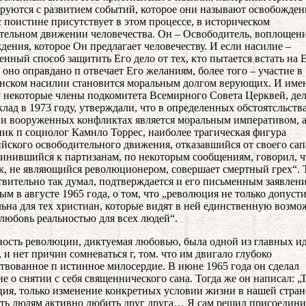
руются с развитием событий, которое они называют освобожден
 поистине присутствует в этом процессе, в историческом
тельном движении человечества. Он – Освободитель, воплощен
дения, которое Он предлагает человечеству. И если насилие –
енный способ защитить Его дело от тех, кто пытается встать на 
о оно оправдано п отвечает Его желаниям, более того – участие в
нском насилии становится моральным долгом верующих. И име
 некоторые члены подкомитета Всемирного Совета Церквей, де
клад в 1973 году, утверждали, что в определенных обстоятсльств
 и вооруженных конфликтах является моральным императивом, 
ик п социолог Камнло Торрес, наиболее трагическая фигура
йского освободительного движения, отказавшийся от своего сап
инившийся к партизанам, по некоторым сообщениям, говорил, ч
к, не являющийся революционером, совершает смертный грех“. Т
твительно так думал, подтверждается и его письменным заявлен
ым в августе 1965 года, о том, что „революция не только допусти
льна для тех христиан, которые видят в ней единственную возмо
 любовь реальностью для всех людей“.
ость революции, диктуемая любовью, была одной из главных и
, и нет причин сомневаться г, том. что им двигало глубоко
твованное п истинное милосердие. В июне 1965 года он сделал
ие о снятии с себя священнического сана. Тогда же он написал: „
ия, только изменение конкретных условии жизни в нашей стран
ть людям активно любить друг друга… Я сам решил присоедини