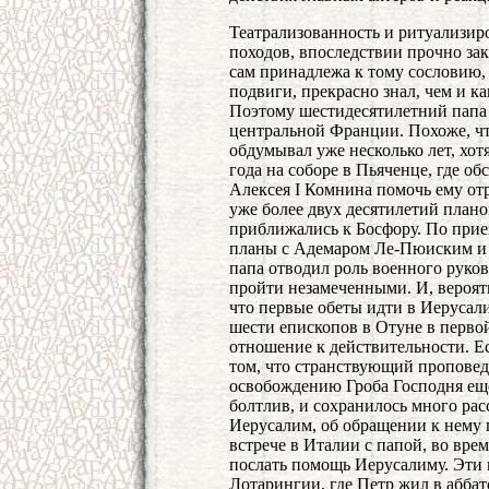
Театрализованность и ритуализир
походов, впоследствии прочно зак
сам принадлежа к тому сословию, 
подвиги, прекрасно знал, чем и к
Поэтому шестидесятилетний папа
центральной Франции. Похоже, ч
обдумывал уже несколько лет, хот
года на соборе в Пьяченце, где о
Алексея I Комнина помочь ему от
уже более двух десятилетий план
приближались к Босфору. По прие
планы с Адемаром Ле-Пюиским и 
папа отводил роль военного руков
пройти незамеченными. И, вероят
что первые обеты идти в Иерусал
шести епископов в Отуне в перво
отношение к действительности. Е
том, что странствующий пропове
освобождению Гроба Господня еще
болтлив, и сохранилось много рас
Иерусалим, об обращении к нему п
встрече в Италии с папой, во вре
послать помощь Иерусалиму. Эти и
Лотарингии, где Петр жил в аббат