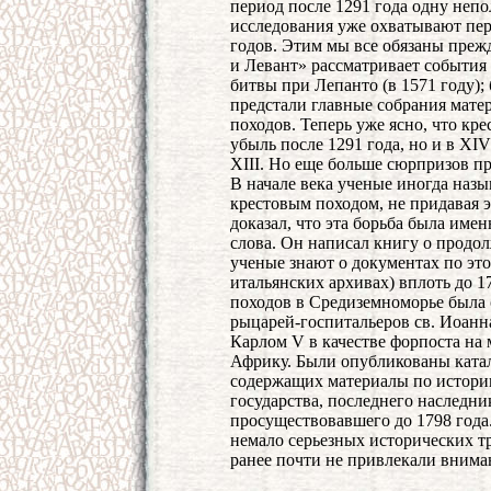
период после 1291 года одну неп
исследования уже охватывают пери
годов. Этим мы все обязаны прежд
и Левант» рассматривает события 
битвы при Лепанто (в 1571 году)
предстали главные собрания мате
походов. Теперь уже ясно, что кр
убыль после 1291 года, но и в XIV
XIII. Но еще больше сюрпризов пр
В начале века ученые иногда наз
крестовым походом, не придавая 
доказал, что эта борьба была име
слова. Он написал книгу о продол
ученые знают о документах по эт
итальянских архивах) вплоть до 1
походов в Средиземноморье была с
рыцарей-госпитальеров св. Иоанн
Карлом V в качестве форпоста на
Африку. Были опубликованы катал
содержащих материалы по истории
государства, последнего наследни
просуществовавшего до 1798 года
немало серьезных исторических т
ранее почти не привлекали внима