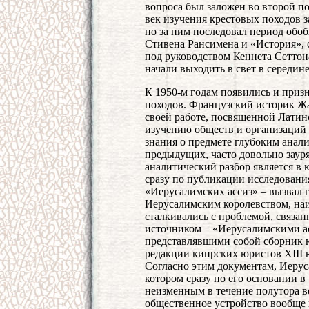
вопроса был заложен во второй п
век изучения крестовых походов 
но за ним последовал период об
Стивена Рансимена и «История», 
под руководством Кеннета Сеттона
начали выходить в свет в середине
К 1950-м годам появились и приз
походов. Французский историк Ж
своей работе, посвященной Латин
изучению обществ и организаций 
знания о предмете глубоким анали
предыдущих, часто довольно заур
аналитический разбор является в 
сразу по публикации исследования
«Иерусалимских ассиз» – вызвал 
Иерусалимским королевством, наи
сталкивались с проблемой, связ
источником – «Иерусалимскими асс
представлявшими собой сборник 
редакции кипрских юристов XIII 
Согласно этим документам, Иерус
котором сразу по его основании в
неизменным в течение полутора в
общественное устройство вообще к