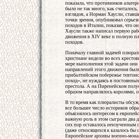
показала, что противников альтер
было не так много, как считалось
взглядов, а Норман Хаусли, став
точки зрения, опубликовал серье
походов в Италии, показав, что о
Хаусли также написал первую раб
движения в XIV веке и полную п
походов.
Поначалу главной задачей плюрал
христиане видели во всех кресто
мере выполнения этой задачи они 
направлений этого движения были
прибалтийском побережье тевтон
поход», не нуждаясь в постоянны
престола. А на Пиренейском полу
образом направлялось королями, 
В то время как плюралисты обсуж
все большее число историков обра
объяснялось интересом к европей
важную роль в этом сыграли два д
сих пор оставалось неизученным 
(даже относящихся к казалось бы с
Европейские архивы военно-мона