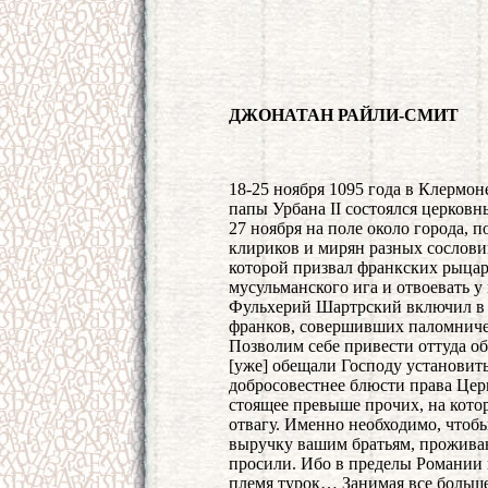
ДЖОНАТАН РАЙЛИ-СМИТ
18-25 ноября 1095 года в Клермо
папы Урбана II состоялся церков
27 ноября на поле около города,
клириков и мирян разных сослови
которой призвал франкских рыцар
мусульманского ига и отвоевать у
Фульхерий Шартрский включил в 
франков, совершивших паломничес
Позволим себе привести оттуда о
[уже] обещали Господу установить
добросовестнее блюсти права Церкв
стоящее превыше прочих, на котор
отвагу. Именно необходимо, чтоб
выручку вашим братьям, проживаю
просили. Ибо в пределы Романии 
племя турок… Занимая все больше