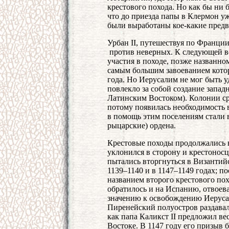
крестового похода. Но как бы ни 
что до приезда папы в Клермон уж
были выработаны кое-какие пред
Урбан II, путешествуя по Франци
против неверных. К следующей ве
участия в походе, позже названно
самым большим завоеванием котор
года. Но Иерусалим не мог быть уд
повлекло за собой создание запад
Латинским Востоком). Колонии ср
потому появилась необходимость в
в помощь этим поселениям стали 
рыцарские) ордена.
Крестовые походы продолжались в
уклонился в сторону и крестонос
пытались вторгнуться в Византийс
1139–1140 и в 1147–1149 годах; п
названием второго крестового по
обратилось и на Испанию, отвоева
значению к освобождению Иеруса
Пиренейский полуостров раздавалис
как папа Каликст II предложил ве
Востоке. В 1147 году его призыв 