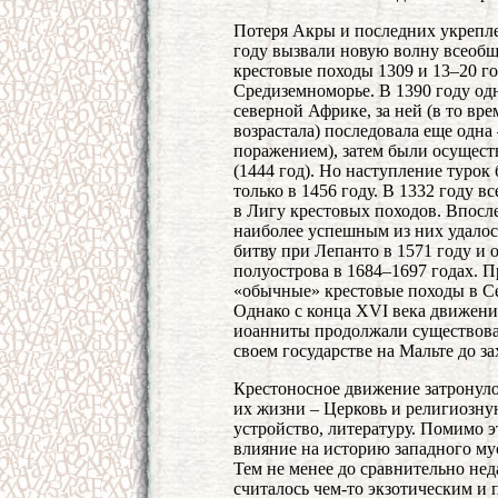
Потеря Акры и последних укрепле
году вызвали новую волну всеоб
крестовые походы 1309 и 13–20 г
Средиземноморье. В 1390 году од
северной Африке, за ней (в то вре
возрастала) последовала еще одн
поражением), затем были осущест
(1444 год). Но наступление турок
только в 1456 году. В 1332 году 
в Лигу крестовых походов. Впосл
наиболее успешным из них удалось
битву при Лепанто в 1571 году и 
полуострова в 1684–1697 годах. 
«обычные» крестовые походы в Се
Однако с конца XVI века движени
иоанниты продолжали существоват
своем государстве на Мальте до за
Крестоносное движение затронуло
их жизни – Церковь и религиозну
устройство, литературу. Помимо э
влияние на историю западного му
Тем не менее до сравнительно не
считалось чем-то экзотическим и