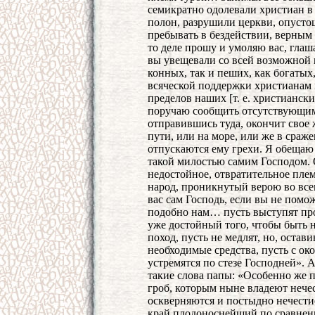
семикратно одолевали христиан в
полон, разрушили церкви, опустош
пребывать в бездействии, верным 
то деле прошу и умоляю вас, глаша
вы увещевали со всей возможной 
конных, так и пеших, как богатых,
всяческой поддержки христианам 
пределов наших [т. е. христианск
поручаю сообщить отсутствующим,
отправившись туда, окончит свое 
пути, или на море, или же в сраж
отпускаются ему грехи. Я обещаю 
такой милостью самим Господом. О
недостойное, отвратительное пле
народ, проникнутый верою во вс
вас сам Господь, если вы не помо
подобно нам… пусть выступят про
уже достойный того, чтобы быть 
поход, пусть не медлят, но, остав
необходимые средства, пусть с о
устремятся по стезе Господней». 
такие слова папы: «Особенно же 
гроб, которым ныне владеют нече
оскверняются и постыдно нечести
край плодоноснейший по сравнению