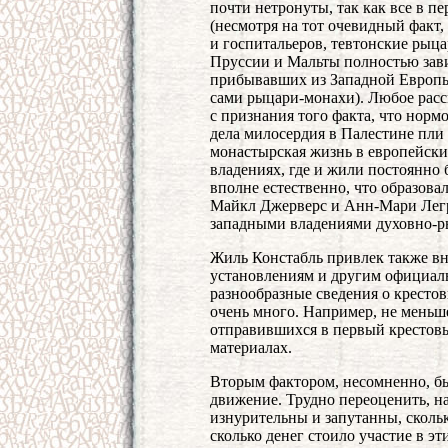
почти нетронуты, так как все в п
(несмотря на тот очевидный факт,
и госпитальеров, тевтонские рыца
Пруссии и Мальты полностью зави
прибывавших из Западной Европы
сами рыцари-монахи). Любое расс
с признания того факта, что нор
дела милосердия в Палестине пли 
монастырская жизнь в европейских
владениях, где и жили постоянно
вполне естественно, что образова
Майкл Джерверс и Анн-Мари Легр
западными владениями духовно-р
Жиль Констабль привлек также в
установлениям и другим официал
разнообразные сведения о крестов
очень много. Например, не меньш
отправившихся в первый крестовы
материалах.
Вторым фактором, несомненно, б
движение. Трудно переоценить, н
изнурительны и запутанны, скольк
сколько денег стоило участие в эт