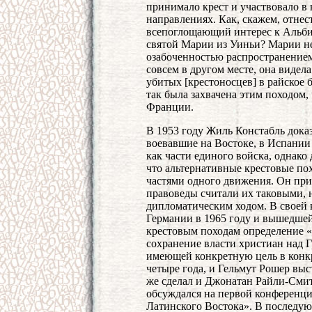
принимало крест и участвовало в
направлениях. Как, скажем, отнес
всепоглощающий интерес к Альби
святой Марии из Уиньи? Марии не
озабоченностью распространением 
совсем в другом месте, она виде
убитых [крестоносцев] в райское
так была захвачена этим походом, 
Франции.
В 1953 году Жиль Констабль доказ
воевавшие на Востоке, в Испании
как части единого войска, однако 
что альтернативные крестовые п
частями одного движения. Он при
правоведы считали их таковыми, н
дипломатическим ходом. В своей 
Германии в 1965 году и вышедшей
крестовым походам определение 
сохранение власти христиан над Г
имеющей конкретную цель в конк
четыре года, и Гельмут Рошер вы
же сделал и Джонатан Райли-Смит 
обсуждался на первой конференци
Латинского Востока». В последу