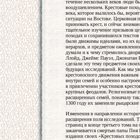
течение нескольких веков люди б
воодушевлением. Крестовые похо
века, которое вылилось бы, вероя
ситуации на Востоке. Церковная 
принимать крест, и сейчас внима
тщательное изучение призывов це
походах и сохранившихся текстов
были движимы идеалами, но их и
иерархов, и предметом оживленног
думали и к чему стремились двор
Ллойд, Джеймс Пауэл, Джонатан 
сделали эту тему предметом свои
будущих исследований. Как мы ув
крестоносного движения важным ф
внутри семей и особенно настроен
в привлечении участников кресто
крупных феодалов. Религиозные п
расширенных семей, поначалу та
1300 году их заменили рыцарские 
Изменения в направлении истори
расширения поля исследований. Т
страниц в конце третьего тома на 
заканчивается смертью папы Пия I
издании своих «Крестовых поход