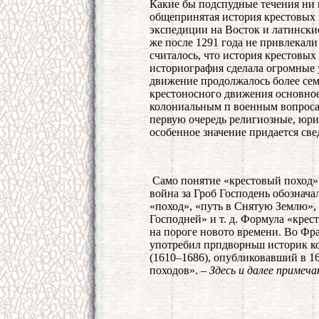
Какие бы подспудные течения ни 
общепринятая история крестовых 
экспедиции на Восток и латински
же после 1291 года не привлекали
считалось, что история крестовых 
историография сделала огромные у
движение продолжалось более сем
крестоносного движения основное
колониальным п военным вопросам
первую очередь религиозные, юри
особенное значение придается све
Само понятие «крестовый поход»,
война за Гроб Господень обознача
«поход», «путь в Снятую Землю», 
Господней» и т. д. Формула «крес
на пороге новото времени. Во Фр
употребил прпдворньш историк к
(1610–1686), опубликовавший в 1
походов». –
Здесь и далее примеча