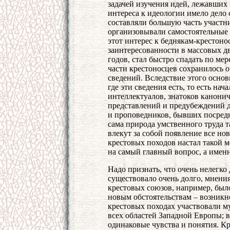
задачей изучения идей, лежавших
интереса к идеологии имело дело
составляли большую часть участн
организовывали самостоятельные 
этот интерес к беднякам-крестоно
заинтересованности в массовых д
годов, стал быстро спадать по мер
части крестоносцев сохранилось 
сведений. Вследствие этого основн
где эти сведения есть, то есть нач
интеллектуалов, знатоков канонич
представлений и предубеждений 
и проповедников, бывших посред
сама природа умственного труда т
влекут за собой появление все но
крестовых походов настал такой м
на самый главный вопрос, а именн
Надо признать, что очень нелегко
существовало очень долго, мнени
крестовых союзов, например, был
новым обстоятельствам – возникн
крестовых походах участвовали м
всех областей Западной Европы; 
одинаковые чувства и понятия. К