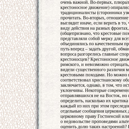
очень важной. Во-первых, плюрал
крестоносное движение) опиралис
традиционалисты (сторонники узко
прочитать. Во-вторых, отношение
выглядит иначе, если верить в то
виду действия на разных фронтах
(общепризнано, что крестовые по
представляли собой мерку для все
объединялись по качественным пр
путь вперед – задать другой, обм
вопроса разгорелись главные спо
крестоносцев? Крестоносное дви
римского, и невозможно отрицать,
видели существенного различия 
крестовыми походами. Но можно п
соответствовал христианскому об
заключается, однако, в том, что и
уклончивы. Некоторые современн
отправлявшихся не на Восток, но 
определить, насколько их критика
каждый из них при этом преследо
отдельные сообщения церковных д
церковному праву Гостиенсий ил
о недовольстве проповедями альт
оценить долю таких настроений? 