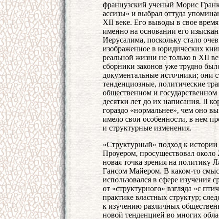
французский ученый Морис Гранк
ассизы» и выбрал оттуда упоминан
XII веке. Его выводы в свое вре
именно на основании его изыска
Иерусалима, поскольку стало очев
изображенное в юридических книга
реальной жизни не только в XII ве
сборники законов уже трудно был
документальные источники; они ст
тенденциозные, политические тра
общественном и государственном 
десятки лет до их написания. II к
гораздо «нормальнее», чем оно выг
имело свои особенности, в нем пр
и структурные изменения.
«Структурный» подход к истории
Проуером, просуществовал около 2
новая точка зрения на политику 
Гансом Майером. В каком-то смысл
использовался в сфере изучения с
от «структурного» взгляда «с пти
практике властных структур; сле
к изучению различных общественн
новой тенденцией во многих обла