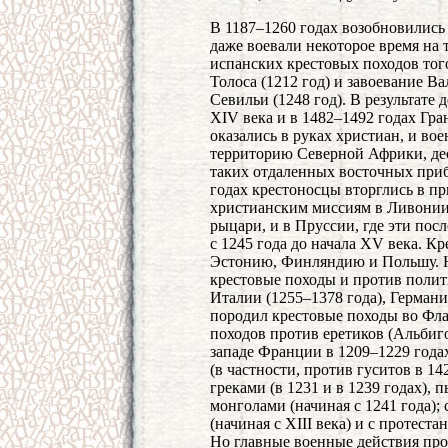
В 1187–1260 годах возобновились
даже воевали некоторое время н
испанских крестовых походов тог
Толоса (1212 год) и завоевание Ва
Севильи (1248 год). В результате
XIV века и в 1482–1492 годах Гр
оказались в руках христиан, и во
территорию Северной Африки, де
таких отдаленных восточных приб
годах крестоносцы вторглись в п
христианским миссиям в Ливонии,
рыцари, и в Пруссии, где эти по
с 1245 года до начала XV века. К
Эстонию, Финляндию и Польшу. Н
крестовые походы и против полит
Италии (1255–1378 года), Германи
породил крестовые походы во Фл
походов против еретиков (Альбиг
западе Франции в 1209–1229 года
(в частности, против гуситов в 1
греками (в 1231 и в 1239 годах),
монголами (начиная с 1241 года);
(начиная с XIII века) и с протест
Но главные военные действия про