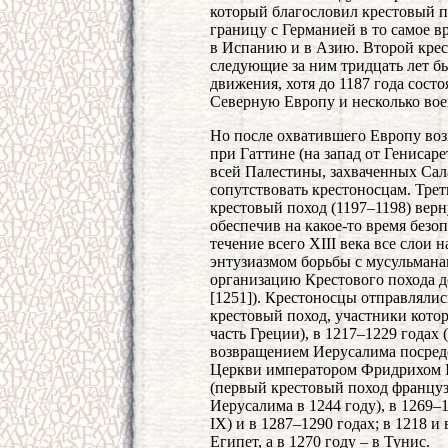
который благословил крестовый п
границу с Германией в то самое в
в Испанию и в Азию. Второй крес
следующие за ним тридцать лет б
движения, хотя до 1187 года сост
Северную Европу и несколько вое
Но после охватившего Европу воз
при Гаттине (на запад от Генисаре
всей Палестины, захваченных Сала
сопутствовать крестоносцам. Тре
крестовый поход (1197–1198) вер
обеспечив на какое-то время безо
течение всего XIII века все слои
энтузиазмом борьбы с мусульманам
организацию Крестового похода д
[1251]). Крестоносцы отправлялис
крестовый поход, участники кото
часть Греции), в 1217–1229 годах
возвращением Иерусалима посред
Церкви императором Фридрихом II)
(первый крестовый поход француз
Иерусалима в 1244 году), в 1269–
IX) и в 1287–1290 годах; в 1218 и
Египет, а в 1270 году – в Тунис.