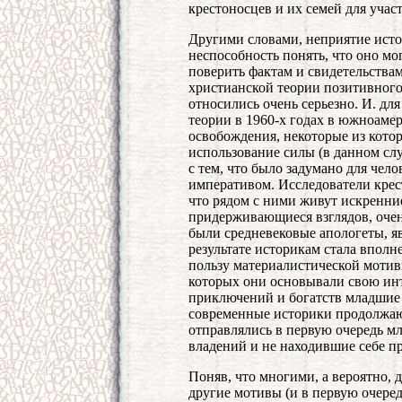
крестоносцев и их семей для участ
Другими словами, неприятие исто
неспособность понять, что оно мо
поверить фактам и свидетельствам.
христианской теории позитивного
относились очень серьезно. И. дл
теории в 1960-х годах в южноам
освобождения, некоторые из кото
использование силы (в данном слу
с тем, что было задумано для чел
императивом. Исследователи кре
что рядом с ними живут искренни
придерживающиеся взглядов, очен
были средневековые апологеты, я
результате историкам стала вполн
пользу материалистической мотиви
которых они основывали свою ин
приключений и богатств младшие 
современные историки продолжают
отправлялись в первую очередь м
владений и не находившие себе п
Поняв, что многими, а вероятно,
другие мотивы (и в первую очеред