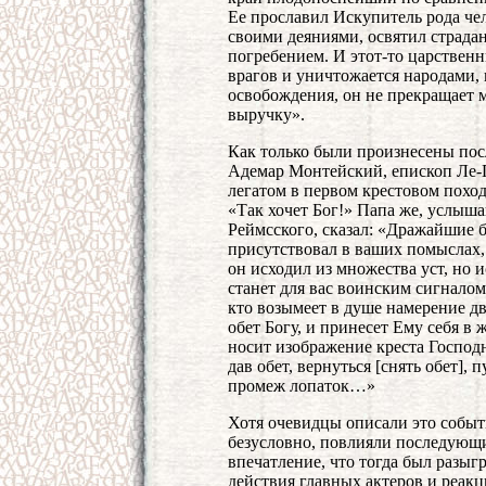
Ее прославил Искупитель рода че
своими деяниями, освятил страда
погребением. И этот-то царствен
врагов и уничтожается народами
освобождения, он не прекращает 
выручку».
Как только были произнесены пос
Адемар Монтейский, епископ Ле-
легатом в первом крестовом поход
«Так хочет Бог!» Папа же, услыша
Реймсского, сказал: «Дражайшие б
присутствовал в ваших помыслах, 
он исходил из множества уст, но 
станет для вас воинским сигналом
кто возымеет в душе намерение дв
обет Богу, и принесет Ему себя в
носит изображение креста Господня
дав обет, вернуться [снять обет],
промеж лопаток…»
Хотя очевидцы описали это событие
безусловно, повлияли последующие
впечатление, что тогда был разыг
действия главных актеров и реак