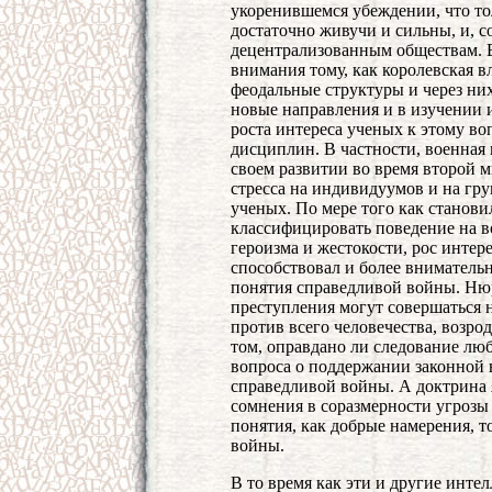
укоренившемся убеждении, что то
достаточно живучи и сильны, и, с
децентрализованным обществам. В
внимания тому, как королевская в
феодальные структуры и через них
новые направления и в изучении 
роста интереса ученых к этому в
дисциплин. В частности, военная
своем развитии во время второй 
стресса на индивидуумов и на гр
ученых. По мере того как станови
классифицировать поведение на 
героизма и жестокости, рос интер
способствовал и более внимательн
понятия справедливой войны. Нюр
преступления могут совершаться н
против всего человечества, возрод
том, оправдано ли следование лю
вопроса о поддержании законной 
справедливой войны. А доктрина
сомнения в соразмерности угрозы
понятия, как добрые намерения, т
войны.
В то время как эти и другие инте