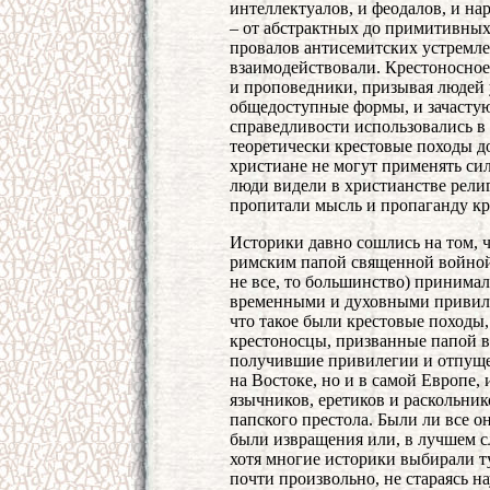
интеллектуалов, и феодалов, и н
– от абстрактных до примитивных
провалов антисемитских устремлен
взаимодействовали. Крестоносно
и проповедники, призывая людей у
общедоступные формы, и зачастую
справедливости использовались 
теоретически крестовые походы д
христиане не могут применять си
люди видели в христианстве рели
пропитали мысль и пропаганду кр
Историки давно сошлись на том, 
римским папой священной войной 
не все, то большинство) принима
временными и духовными привилег
что такое были крестовые походы
крестоносцы, призванные папой в
получившие привилегии и отпущен
на Востоке, но и в самой Европе, 
язычников, еретиков и раскольни
папского престола. Были ли все 
были извращения или, в лучшем с
хотя многие историки выбирали т
почти произвольно, не стараясь на