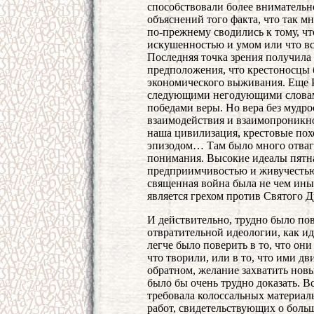
способствовали более вниматель
объяснений того факта, что так м
по-прежнему сводились к тому, чт
искушенностью и умом или что вс
Последняя точка зрения получил
предположения, что крестоносцы
экономического выживания. Еще 
следующими негодующими словам
победами веры. Но вера без мудр
взаимодействия и взаимопроникно
наша цивилизация, крестовые по
эпизодом… Там было много отваги
понимания. Высокие идеалы пятн
предприимчивостью и живучестью 
священная война была не чем иным
является грехом против Святого Д
И действительно, трудно было пов
отвратительной идеологии, как и
легче было поверить в то, что он
что творили, или в то, что ими дв
обратном, желание захватить новы
было бы очень трудно доказать. В
требовала колоссальных материал
работ, свидетельствующих о боль