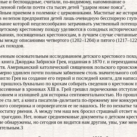
ные и беспощадные, считали, по-видимому, напоминание о
ленной гибели почти ста тысяч детей "ударом ниже пояса",
йным приемом в полемике с церковниками. Маститые же истор
в нелепом предприятии детей лишь очевидную бесспорную глупо
вание которой нецелесообразно затрачивать умственный потенц
детскому крестовому походу уделяются в солидных исторически
ваниях, посвященных крестоносцам, в лучшем случае считанные
ы между описаниями четвертого (1202–1204) и пятого (1217–122
ых походов.
енным основательным исследованием детского крестового похо
я книга Джорджа Забриски Грея, изданная в 1870 г. и переизданна
стя. Американский католический священник польского происхо
мерно удивлен почти полным забвением столь значительного соб
вигло Грея на создание его первой и последней книги, для напис
 пришлось буквально по крохам собирать сведения о крестовом 
рассеянные в хрониках XIII в. Грей грешил лирическими отступл
овием и излишней для историка сентиментальностью. Но прошл
ее ста лет, а книга писателя–дилетанта по-прежнему вне конкур
ого соперника и опровергателя ее не нашлось. Не по нехватке т
достатку рвения. А между тем наш век бросил страшный отсвет н
трагедию. Нет, новые средневековые документы о детском крес
не обнаружены, но сегодня он видится нам другим, увы, уже мен
ительным.3