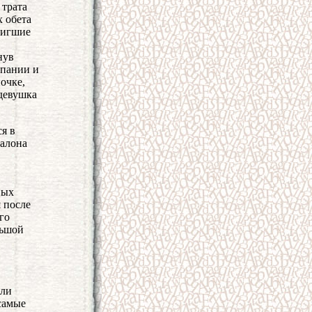
 трата
х обета
тигшие
нув
мпании и
очке,
 девушка
я в
Шалона
вых
 после
го
льшой
или
самые