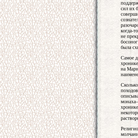
поддерж
сил их 
соверши
сознате
разочар
когда-т
не прек
босоног
была сх
Самое д
хронике
на Марн
наимене
Сколько
походов
описыва
монаха–
хронике
некотор
раствор
Религио
молчани