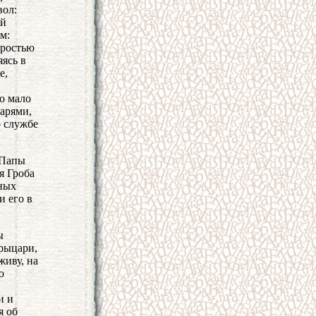
вол:
ой
м:
еростью
ясь в
е,
о мало
арями,
о службе
 Папы
я Гроба
йных
и его в
ы
 рыцари,
живу, на
ю
и и
я об