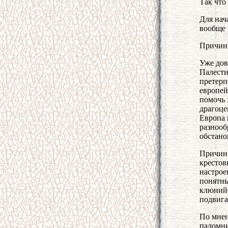
Так что
Для нач
вообще 
Причины
Уже дов
Палести
претерп
европей
помочь 
драгоце
Европа 
разнооб
обстано
Причин 
крестов
настрое
понятны
клюнийс
подвига
По мнен
паломни