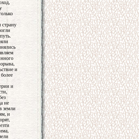
оход,
у
только
и страну
могли
путь.
ляли
динялись
являем
инного
порыва,
ьствие и
 более
ерии и
сти,
без
а не
в земли
ям, и
орят,
везти
има,
мели