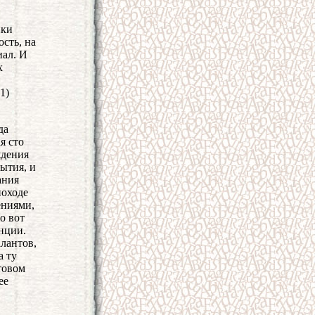
ики
сть, на
иал. И
х
1)
да
я сто
ждения
ытия, и
ания
походе
ениями,
о вот
енции.
алантов,
а ту
товом
ее