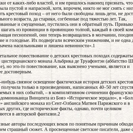
ки от каких-либо властей, и им пришлось наконец признать, что
была пустой и напрасной, хотя, впрочем, никто не мог снять с ни
ть крестовый поход – от него были свободны лишь дети, не дос
льного возраста, да старики, согбенные под тяжестью лет. Так,
ованные и смущенные, пустились они в обратный путь. Привык
о шагать из провинции в провинцию толпой, каждый в своей ко
ращая песнопений, они теперь возвращались в молчании, поодин
ие и голодные. Их подвергали всяческим унижениям, и не одна
вачена насильниками и лишена невинности».1
етальное повествование о детских крестовых походах содержатьс
 цистерцианского монаха Альбрика де Труафонтэн (аббатство 
е), но это-то повествование, как выяснено учеными, является и
е достоверным.
-нибудь связное освещение фактическая история детских кресто
 получила только в произведениях, написанных 40–50 лет спустя
емых в них событий, – в компилятивном сочинении французско
доминиканца Винцента из Бовэ «Историческое зерцало», в «Бо
» английского монаха из Сент-Олбанса Матвея Парижского и в
ых других, где исторические факты, однако, почти целиком
яются в авторской фантазии.2
зные авторы последующих веков по понятным причинам обход
ем страшный сюжет. А просвещенные светские писатели, даже 