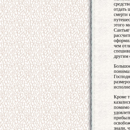
средств
отдать 
смерти 
путешес
этого м
Сантьяг
рассчит
оформил
чем отл
спешивш
другим 
Большое
понимал
Господн
размеро
исполне
Кроме т
казалис
помимо 
удовлет
прибыль
освобож
знали, 