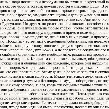
еные люди поспешно и необдуманно выступили в крестовый п
е скорее любопытством, нежели заботой о спасении души. В эт
цию отправились дети обоего пола, отроки и отроковицы, да не 
ети, но и взрослые, замужние женщины и девицы – все они шли
 с пустыми кошельками, наводнив не только всю Германию, но 
и Бургундию. Ни друзья, ни родственники никоим способом не 
ь их дома: они пускались на любые уловки, чтобы отправиться в 
шло до того, что повсюду, в деревнях и прямо в поле люди остав
удия, бросая на месте даже те, что были у них в руках, и присое
ию. Поскольку, встречаясь с подобными событиями, мы нередко 
райне легковерную толпу, многие люди, усмотрев в сем знак ист
стия, исполненного Духа Божия, а не следствие необдуманного 
 снабдить странников всем необходимым, раздавая им продовол
чем они нуждались. Клирикам же и некоторым иным, обладавшим
 суждением и обличавшим сие хождение, которое они находили
нно вздорным, миряне давали яростный отпор, упрекая их в нев
ая, что они противились этому деянию более из зависти и скупо
ради истины и справедливости. Между тем всякое дело, начатое 
о испытания разумом и без опоры на мудрое обсуждение, никогд
т ни к чему благому. И вот, когда эти безумные толпы вступили 
 они разбрелись в разные стороны и рассеялись по городам и вес
из них попали в рабство к местным жителям. Некоторые, как гов
сь до моря, и там, доверившись лукавым корабельщикам, дали у
другие заморские страны. Те же, кто продолжил поход, дойдя до Р
или, что дальше идти им было невозможно, поскольку они не и