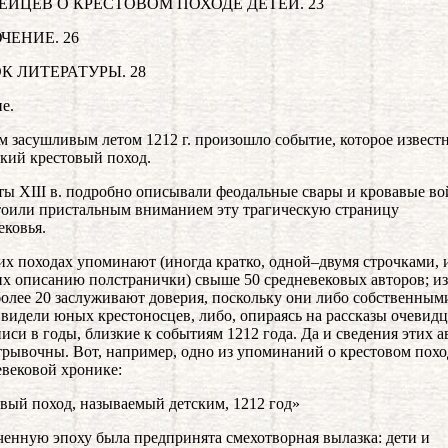
ЕЙЦЕВ О КРЕСТОВОМ ПОХОДЕ ДЕТЕЙ. 23
ЧЕНИЕ. 26
К ЛИТЕРАТУРЫ. 28
е.
 засушливым летом 1212 г. произошло событие, которое извест
ский крестовый поход.
ы XIII в. подробно описывали феодальные свары и кровавые во
тоили пристальным вниманием эту трагическую страницу
ековья.
их походах упоминают (иногда кратко, одной–двумя строчками, 
их описанию полстранички) свыше 50 средневековых авторов; из
более 20 заслуживают доверия, поскольку они либо собственным
 видели юных крестоносцев, либо, опираясь на рассказы очевидц
писи в годы, близкие к событиям 1212 года. Да и сведения этих а
трывочны. Вот, например, одно из упоминаний о крестовом похо
евековой хронике:
вый поход, называемый детским, 1212 год»
ченную эпоху была предпринята смехотворная вылазка: дети и