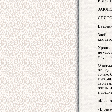
ЕВРОП
ЗАКЛЮ
СПИСО
Введени
Знойным
как дет
Хронист
не удос
среднев
О детск
отводя 
только 
глазами
свои за
очень о
в средн
«Кресто
«В озна