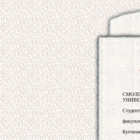
СМОЛЕ
УНИВЕ
Студент
факульт
Купченк