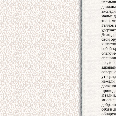
несмышл
движимы
экспеди
малые д
толпами
Галлов 
удержат
Дело до
свои ор
к шеств
собой к
благоче
спешили
все, в 
здравым
соверше
утвержд
нежели 
должног
приводи
Италии,
многие 
добрали
себя в 
обнаруж