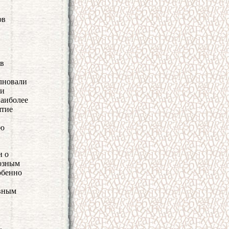
ов
 в
лновали
ти
наиболее
ятие
ую
и о
иозным
обенно
овным
,