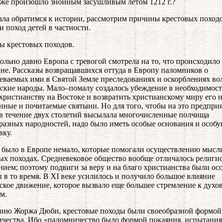
 же произошло знойным засушливым летом 1212 г.?
ала обратимся к истории, рассмотрим причины крестовых поход
и поход детей в частности.
 крестовых походов.
ольно давно Европа с тревогой смотрела на то, что происходило
не. Рассказы возвращавшихся оттуда в Европу паломников о
еваемых ими в Святой Земле преследованиях и оскорблениях во
ские народы. Мало–помалу создалось убеждение в необходимос
христианству на Востоке и возвратить христианскому миру его 
нные и почитаемые святыни. Но для того, чтобы на это предпри
в течение двух столетий высылала многочисленные полчища
разных народностей, надо было иметь особые основания и особ
вку.
было в Европе немало, которые помогали осуществлению мысл
ых походах. Средневековое общество вообще отличалось религ
нием; поэтому подвиги за веру и на благо христианства были ос
 в то время. В XI веке усилилось и получило большое влияние
кое движение, которое вызвало еще большее стремление к дух
м.
ию Жоржа Дюби, крестовые походы были своеобразной формой
чества. Ибо «паломничество было формой покаяния, испытания