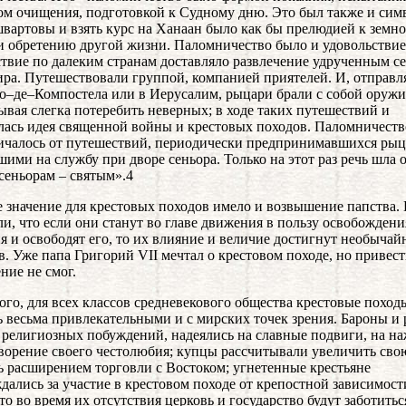
ом очищения, подготовкой к Судному дню. Это был также и сим
швартовы и взять курс на Ханаан было как бы прелюдией к земн
и обретению другой жизни. Паломничество было и удовольствие
твие по далеким странам доставляло развлечение удрученным с
ира. Путешествовали группой, компанией приятелей. И, отправля
о–де–Компостела или в Иерусалим, рыцари брали с собой оружи
ывая слегка потеребить неверных; в ходе таких путешествий и
ась идея священной войны и крестовых походов. Паломничеств
ичалось от путешествий, периодически предпринимавшихся рыц
ими на службу при дворе сеньора. Только на этот раз речь шла 
сеньорам – святым».4
 значение для крестовых походов имело и возвышение папства.
и, что если они станут во главе движения в пользу освобождени
я и освободят его, то их влияние и величие достигнут необыча
в. Уже папа Григорий VII мечтал о крестовом походе, но привест
ние не смог.
ого, для всех классов средневекового общества крестовые поход
ь весьма привлекательными и с мирских точек зрения. Бароны и
религиозных побуждений, надеялись на славные подвиги, на на
ворение своего честолюбия; купцы рассчитывали увеличить сво
 расширением торговли с Востоком; угнетенные крестьяне
дались за участие в крестовом походе от крепостной зависимост
что во время их отсутствия церковь и государство будут заботитьс