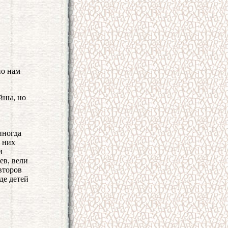
но нам
йны, но
иногда
 них
и
ев, вели
второв
де детей