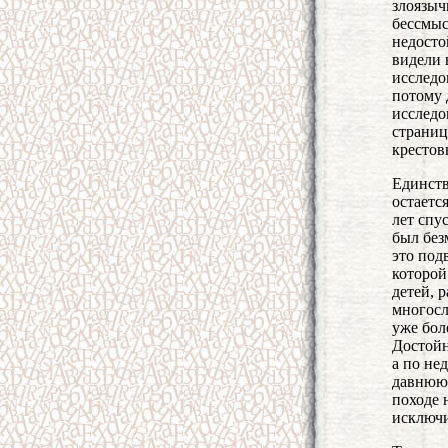
злоязыч
бессмыс
недосто
видели 
исследо
потому 
исследо
страниц
крестов
Единств
остаетс
лет спу
был без
это под
которой
детей, 
многосл
уже бол
Достойн
а по не
давнюю 
походе 
исключ