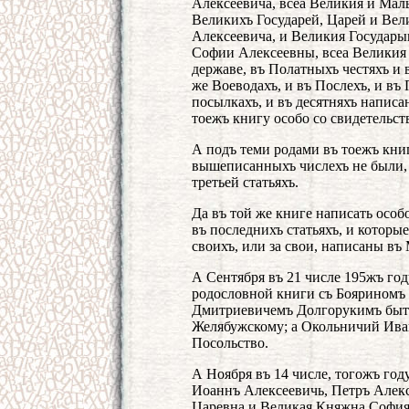
Алексеевича, всеа Великия и Мал
Великихъ Государей, Царей и Вел
Алексеевича, и Великия Государ
Софии Алексеевны, всеа Великия
державе, въ Полатныхъ честяхъ и 
же Воеводахъ, и въ Послехъ, и въ
посылкахъ, и въ десятняхъ написан
тоежъ книгу особо со свидетельст
А подъ теми родами въ тоежъ кни
вышеписанныхъ числехъ не были, 
третьей статьяхъ.
Да въ той же книге написать осо
въ последнихъ статьяхъ, и которы
своихъ, или за свои, написаны въ
А Сентября въ 21 числе 195жъ год
родословной книги съ Бояриномъ
Дмитриевичемъ Долгорукимъ быт
Желябужскому; а Окольничий Ива
Посольство.
А Ноября въ 14 числе, тогожъ год
Иоаннъ Алексеевичь, Петръ Алекс
Царевна и Великая Княжна София