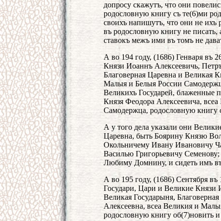
допросу скажутъ, что они повелись
родословную книгу съ те(6)ми род
своихъ напишутъ, что они не ихъ 
въ родословную книгу не писать, 
ставокъ межъ ими въ томъ не дава
А во 194 году, (1686) Генваря въ 
Князи Иоаннъ Алексеевичь, Петръ
Благоверная Царевна и Великая К
Малыя и Белыя России Самодержцы
Великихъ Государей, блаженные п
Князя Феодора Алексеевича, всеа
Самодержца, родословную книгу 
А у того дела указали они Велики
Царевна, быть Боярину Князю Во
Окольничему Ивану Ивановичу Ча
Василью Григорьевичу Семенову;
Любиму Домнину, и сидеть имъ въ
А во 195 году, (1686) Сентября в
Государи, Цари и Великие Князи 
Великая Государыня, Благоверна
Алексеевна, всеа Великия и Малы
родословную книгу об(7)новить и