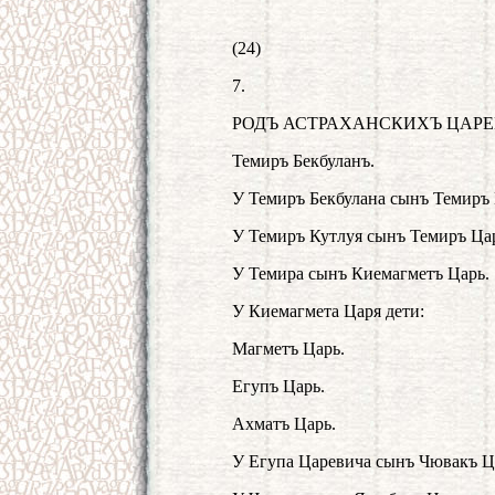
(24)
7.
РОДЪ АСТРАХАНСКИХЪ ЦАРЕ
Темиръ Бекбуланъ.
У Темиръ Бекбулана сынъ Темиръ 
У Темиръ Кутлуя сынъ Темиръ Ца
У Темира сынъ Киемагметъ Царь.
У Киемагмета Царя дети:
Магметъ Царь.
Егупъ Царь.
Ахматъ Царь.
У Егупа Царевича сынъ Чювакъ Ц