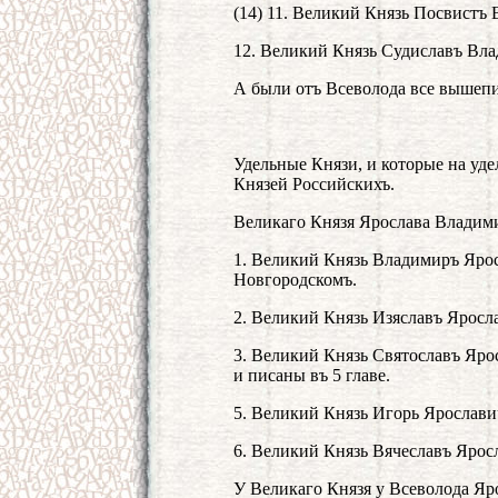
(14) 11. Великий Князь Посвистъ
12. Великий Князь Судиславъ Вла
А были отъ Всеволода все вышепи
Удельные Князи, и которые на уде
Князей Российскихъ.
Великаго Князя Ярослава Владими
1. Великий Князь Владимиръ Яро
Новгородскомъ.
2. Великий Князь Изяславъ Яросл
3. Великий Князь Святославъ Яро
и писаны въ 5 главе.
5. Великий Князь Игорь Ярослави
6. Великий Князь Вячеславъ Ярос
У Великаго Князя у Всеволода Яр