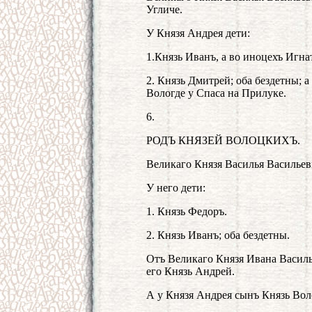
Угличе.
У Князя Андрея дети:
1.Князь Иванъ, а во иноцехъ Игна
2. Князь Дмитрей; оба бездетны; а
Вологде у Спаса на Прилуке.
6.
РОДЪ КНЯЗЕЙ ВОЛОЦКИХЪ.
Великаго Князя Василья Васильеви
У него дети:
1. Князь Федоръ.
2. Князь Иванъ; оба бездетны.
Отъ Великаго Князя Ивана Василье
его Князь Андрей.
А у Князя Андрея сынъ Князь Вол