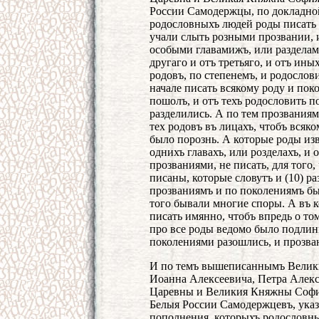
России Самодержцы, по докладной
родословныхъ людей роды писать 
учали слыть розными прозвании, и
особыми главамижъ, или разделами
другаго и отъ третьяго, и отъ ины
родовъ, по степенемъ, и родослови
начале писать всякому роду и поко
пошолъ, и отъ техъ родословить п
разделились. А по тем прозваниям
тех родовъ въ лицахъ, чтобъ всяко
было порознь. А которые роды изве
однихъ главахъ, или розделахъ, и
прозваниями, не писать, для того
писаны, которые словутъ и (10) р
прозваниямъ и по поколениямъ был
того бывали многие споры. А въ к
писать имянно, чтобъ впредь о то
про все роды ведомо было подлин
поколениями разошлись, и прозва
И по темъ вышеписаннымъ Велики
Иоанна Алексеевича, Петра Алекс
Царевны и Великия Княжны Софи
Белыя России Самодержцевъ, указ
пополнения, которыхъ родословны