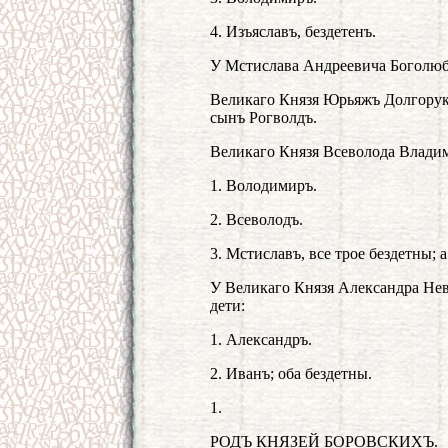
4. Изъяславъ, бездетенъ.
У Мстислава Андреевича Боголюб
Великаго Князя Юрьяжъ Долгорук
сынъ Рогволдъ.
Великаго Князя Всеволода Владим
1. Володимиръ.
2. Всеволодъ.
3. Мстиславъ, все трое бездетны; 
У Великаго Князя Александра Нев
дети:
1. Александръ.
2. Иванъ; оба бездетны.
1.
РОДЪ КНЯЗЕЙ БОРОВСКИХЪ.