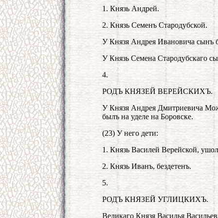
1. Князь Андрей.
2. Князь Семенъ Стародубской.
У Князя Андрея Ивановича сынъ б
У Князь Семена Стародубскаго с
4.
РОДЪ КНЯЗЕЙ ВЕРЕЙСКИХЪ.
У Князя Андрея Дмитриевича Мож
былъ на уделе на Боровске.
(23) У него дети:
1. Князь Василей Верейской, ушол
2. Князь Иванъ, бездетенъ.
5.
РОДЪ КНЯЗЕЙ УГЛИЦКИХЪ.
Великаго Князя Василья Васильев