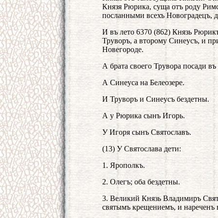
Князя Рюрика, суща отъ роду Римс
посланными всехъ Новоградецъ, 
И въ лето 6370 (862) Князь Рюрик
Труворъ, а второму Синеусъ, и пр
Новегороде.
А брата своего Трувора посади въ
А Синеуса на Белеозере.
И Труворъ и Синеусъ бездетны.
А у Рюрика сынъ Игорь.
У Игоря сынъ Святославъ.
(13) У Святослава дети:
1. Ярополкъ.
2. Олегъ; оба бездетны.
3. Великий Князь Владимиръ Свя
святымъ крещениемъ, и нареченъ 