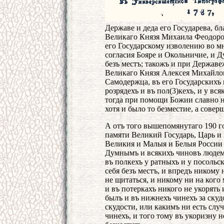
Державе и деда его Государева, б
Великаго Князя Михаила Феодоро
его Государскому изволению во мн
согласия Бояре и Окольничие, и 
безъ местъ; такожъ и при Державе
Великаго Князя Алексея Михайлов
Самодержца, въ его Государскихъ 
розрядехъ и въ пол(3)кехъ, и у вс
тогда при помощи Божии славно н
хотя и было то безместие, а сове
А отъ того вышепомянутаго 190 го
памяти Великий Государь, Царь и
Великия и Малыя и Белыя России
Думнымъ и всякихъ чиновъ людемъ
въ полкехъ у ратныхъ и у посольск
себя безъ местъ, и впредъ никому
не щитаться, и никому ни на ког
и въ потеркахъ никого не укорять 
былъ и въ нижнехъ чинехъ за скудо
скудости, или какимъ ни есть слу
чинехъ, и того тому въ укоризну н