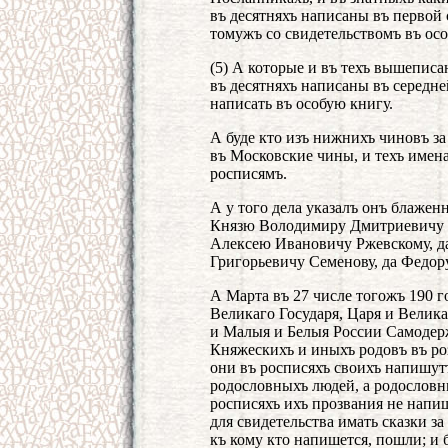
въ десятняхъ написаны въ первой 
томужъ со свидетельствомъ въ осо
(5) А которые и въ техъ вышеписа
въ десятняхъ написаны въ середне
написать въ особую книгу.
А буде кто изъ нижнихъ чиновъ за
въ Московские чины, и техъ имен
росписямъ.
А у того дела указалъ онъ блаже
Князю Володимиру Дмитриевичу 
Алексею Ивановичу Ржевскому, д
Григорьевичу Семенову, да Федо
А Марта въ 27 числе тогожъ 190 
Великаго Государя, Царя и Велик
и Малыя и Белыя России Самодерж
Княжескихъ и иныхъ родовъ въ роз
они въ росписяхъ своихъ напишут
родословныхъ людей, а родословн
росписяхъ ихъ прозвания не напиш
для свидетельства имать сказки за
къ кому кто напишется, пошли; и 