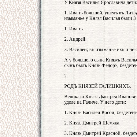
У Князя Василья Ярославича дети
1. Иванъ большой, ушелъ въ Литву
изыманье у Князя Василья были 3
1. Иванъ.
2. Андрей.
3. Василей; въ изыманье ихъ и не 
А у большого сына Княжъ Василье
сынъ былъ Князь Федоръ, бездете
2.
РОДЪ КНЯЗЕЙ ГАЛИЦКИХЪ.
Великаго Князя Дмитрея Иванович
уделе на Галиче. У него дети:
1. Князь Василей Косой, бездетенъ
2. Князь Дмитрей Шемяка.
3. Князь Дмитрей Красной, бездет