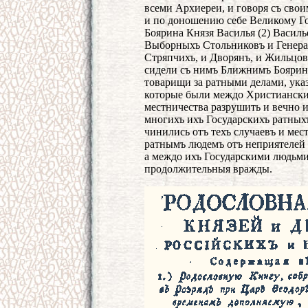
всеми Архиереи, и говоря съ св
и по доношению себе Великому Го
Боярина Князя Василья (2) Васил
Выборныхъ Стольниковъ и Генерал
Стряпчихъ, и Дворянъ, и Жильцовъ
сидели съ нимъ Ближнимъ Боярин
товарищи за ратными делами, указ
которые были междо Христианским
местничества разрушить и вечно 
многихъ ихъ Государскихъ ратныхъ
чинились отъ техъ случаевъ и мес
ратнымъ людемъ отъ неприятелей 
а междо ихъ Государскими людьми
продолжительныя вражды.