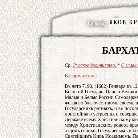
БАРХА
Ср.
Русское дворянство.
*
С главы
В формате пдф
.
Въ лето 7190, (1682) Генваря въ 
Великий Государь, Царь и Велики
Малыя и Белыя России Самодержец
желая во благочестивомъ своемъ ц
Государскихъ ратныхъ, и въ посол
пристойнаго устроения и соверше
Державе всему Христианскому мн
между Христианскихъ родовъ враж
отцемъ своимъ Государевымъ и б
Святейшимъ Киръ Иоакимомъ, Пат