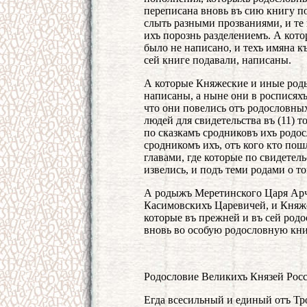
переписана вновь въ сию книгу п
слыть разными прозваниями, и те 
ихъ порознь разделениемъ. А кот
было не написано, и техъ имяна к
сей книге подавали, написаны.
А которые Княжеские и иные род
написаны, а ныне они в росписях
что они повелись отъ родословных
людей для свидетельства въ (11) т
по сказкамъ сродниковъ ихъ родо
сродникомъ ихъ, отъ кого кто по
главами, где которые по свидетел
извелись, и подъ теми родами о т
А родыжъ Меретинского Царя Арч
Касимовскихъ Царевичей, и Княже
которые въ прежней и въ сей род
вновь во особую родословную кни
Родословие Великихъ Князей Рос
Егда всесильный и единый отъ Т