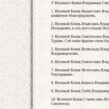
У Великаго Князя Владимира Свят
1. Великий Князь Вышеславъ Влад
княжении Новгородскомъ.
2. Великий Князь Изъяславъ Вла
Полоцкомъ; и отъ него пошли Поло
3. Великий Князь Святополкъ Вла
Турове. Сей поби братию свою бл
5. Великий Князь Всеволодъ Вла
Владимирскомъ.
6. Великий Князь Святославъ Вла
7. Великий Князь Мстиславъ Вла
Тмутаракане.
8. Великий Князь Борисъ Владими
9. Великий Князь Глебъ Владимир
10. Великий Князь Станиславъ В
Смоленску.