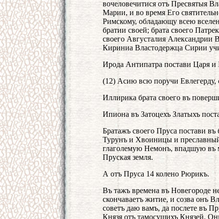
вочеловечитися отъ Пресвятыя 
Марии, и во время Его святитель
Римскому, обладающу всею вселен
братии своей; брата своего Патре
своего Августалия Александрии В
Кириниа Властодержца Сирии уч
Ирода Антипатра постави Царя и 
(12) Асию всю поручи Евлегерду, 
Иллирика брата своего въ поверш
Ипиона въ Затоцехъ Златыхъ пост
Братажъ своего Пруса постави въ 
Турунъ и Хвоиницы и преславный 
глаголемую Немонъ, впадшую въ мо
Пруская земля.
А отъ Пруса 14 колено Рюрикъ.
Въ тажъ времена въ Новегороде н
скончаваетъ житие, и созва онъ В
советъ даю вамъ, да послете въ 
Князя отъ тамосущихъ Князей. О