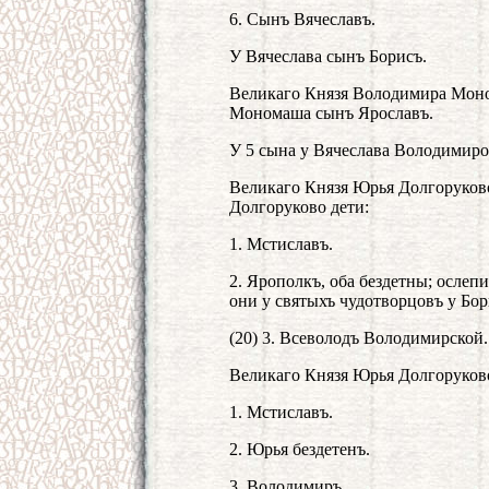
6. Сынъ Вячеславъ.
У Вячеслава сынъ Борисъ.
Великаго Князя Володимира Моно
Мономаша сынъ Ярославъ.
У 5 сына у Вячеслава Володимир
Великаго Князя Юрья Долгоруково
Долгоруково дети:
1. Мстиславъ.
2. Ярополкъ, оба бездетны; ослеп
они у святыхъ чудотворцовъ у Бор
(20) 3. Всеволодъ Володимирской.
Великаго Князя Юрья Долгоруково
1. Мстиславъ.
2. Юрья бездетенъ.
3. Володимиръ.