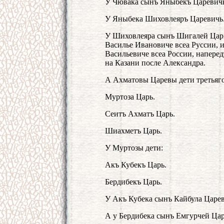
У Чювака сынъ Яныбекъ Царевич
У Яныбека Шиховлеяръ Царевичь
У Шиховлеяра сынъ Шигалей Царь
Василье Ивановиче всеа Руссии, 
Васильевиче всеа России, напере
на Казани после Александра.
А Ахматовы Царевы дети третьяго
Муртоза Царь.
Сеитъ Ахматъ Царь.
Шиахметъ Царь.
У Муртозы дети:
Акъ Кубекъ Царь.
Бердибекъ Царь.
У Акъ Кубека сынъ Кайбула Царев
А у Бердибека сынъ Емгурчей Цар