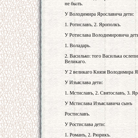
не былъ.
У Володимира Ярославича дети:
1. Ротиславъ, 2. Ярополкъ.
У Ротислава Володимировича дет
1. Воладарь.
2. Василько: того Василька ослеп
Великаго.
У 2 великаго Князя Володимира Я
У Изъяслава дети:
1. Мстиславъ, 2. Святославъ, 3. Я
У Мстислава Изъяславича сынъ
Ростиславъ.
У Ростислава дети:
1. Романъ, 2. Рюрикъ.