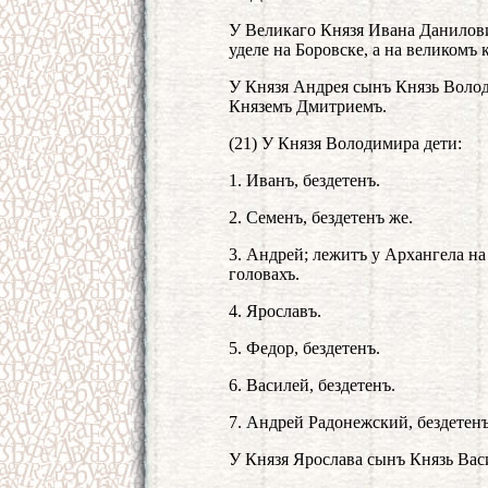
У Великаго Князя Ивана Данилови
уделе на Боровске, а на великомъ
У Князя Андрея сынъ Князь Воло
Княземъ Дмитриемъ.
(21) У Князя Володимира дети:
1. Иванъ, бездетенъ.
2. Семенъ, бездетенъ же.
3. Андрей; лежитъ у Архангела на
головахъ.
4. Ярославъ.
5. Федор, бездетенъ.
6. Василей, бездетенъ.
7. Андрей Радонежский, бездетенъ
У Князя Ярослава сынъ Князь Вас