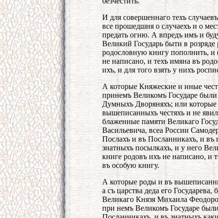
безчестить.
И для совершеннаго техъ случаевъ
все прошедшия о случаехъ и о мес
предать огню. А впредъ имъ и буд
Великий Государь быти в розряде 
родословную книгу пополнить, и (
не написано, и техъ имяна въ ро
ихъ, и для того взять у нихъ роспи
А которые Княжеские и иные чест
принемъ Великомъ Государе были в
Думныхъ Дворяняхъ; или которые 
вышеписанныхъ честяхъ и не явилис
блаженные памяти Великаго Госуд
Васильевича, всеа России Самодер
Послахъ и въ Посланникахъ, и въ п
знатныхъ посылкахъ, и у него Вел
книге родовъ ихъ не написано, и 
въ особую книгу.
А которые роды и въ вышеписанны
а съ царства деда его Государева,
Великаго Князя Михаила Феодоро
при немъ Великомъ Государе были
Посланникахъ, и въ знатныхъ каки