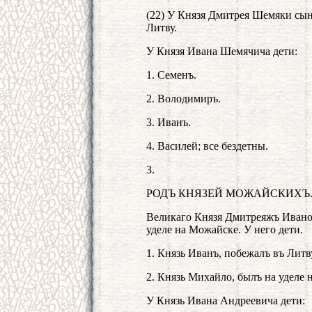
(22) У Князя Дмитрея Шемяки сы
Литву.
У Князя Ивана Шемячича дети:
1. Семенъ.
2. Володимиръ.
3. Иванъ.
4. Василей; все бездетны.
3.
РОДЪ КНЯЗЕЙ МОЖАЙСКИХЪ
Великаго Князя Дмитреяжъ Ивано
уделе на Можайске. У него дети.
1. Князь Иванъ, побежалъ въ Литв
2. Князь Михайло, былъ на уделе 
У Князь Ивана Андреевича дети: