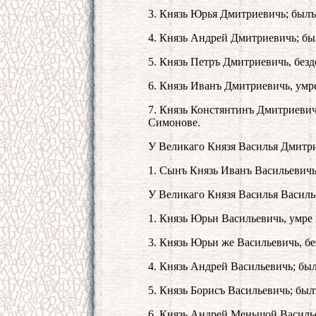
3. Князь Юрья Дмитриевичь; былъ 
4. Князь Андрей Дмитриевичь; бы
5. Князь Петръ Дмитриевичь, безд
6. Князь Иванъ Дмитриевичь, умр
7. Князь Констянтинъ Дмитриевичь
Симонове.
У Великаго Князя Василья Дмитр
1. Сынъ Князь Иванъ Васильевичь,
У Великаго Князя Василья Василь
1. Князь Юрьи Васильевичь, умре 
3. Князь Юрьи же Васильевичь, бе
4. Князь Андрей Васильевичь; был
5. Князь Борисъ Васильевичь; былъ
6. Князь Андрей Меньшой Василье