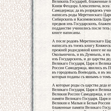
Великихъ Государей, блаженные п
Князя Феодора Алексеевича, всеа
Самодержца; да въ розрядежъ учи
написать роды Меретинскаго Царя
Сибирскихъ и Касимовскихъ Царев
предков ихъ Государскихъ, блаже
подданстве учинились после техъ
книге написаны.
А после родовъ Меретинскаго Ца
написать въ тоежъ книгу Княжеск
прежней родосдовной книге не нап
Окольничихъ, и въ Думныхъ, и въ
ихъ Государскихъ, и до царства д
Великаго Государя, Царя и Велик
России Самодержца, явились въ П
въ городовыхъ Воеводахъ, и въ зн
которыя поданы съ явнымъ о томъ
А которые роды съ царства деда 
Великаго Государя, Царя и Велик
Великия России Самодержца, и от
памяти Великаго Государя, Царя 
Великия и Малыя и Белыя России 
блаженные памяти Великаго Госуд