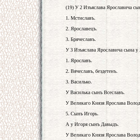
(19) У 2 Изъяслава Ярославича сы
1. Мстиславъ.
2. Ярославецъ.
3. Брячеславъ.
У 3 Изъяслава Ярославича сына у
1. Ярославъ.
2. Вячеславъ, бездетенъ.
3. Василько.
У Василька сынъ Всеславъ.
У Великаго Князя Ярослава Воло
5. Сынъ Игорь.
А у Игоря сынъ Давыдъ.
У Великаго Князя Ярослава Воло