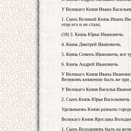
У Великаго Князя Ивана Васильев
1. Сынъ Великий Князь Иванъ Ива
отце его и не стало.
(18) 3. Князь Юрьи Ивановичь.
4. Князь Дмитрей Ивановичь.
5. Князь Семенъ Ивановичь; все т
6. Князь Андрей Ивановичь.
У Великаго Князя Ивана Иванович
Великомъ княжении былъ же при де
У Великаго Князя Василья Ивано
2. Сынъ Князь Юрья Васильевичь 
Удельныежъ Князи разныхъ город
Великаго Князя Ярослава Володи
1. Сынъ Володимеръ былъ на вели