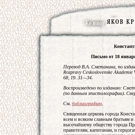
Констант
Письмо от 18 январ
Перевод В.А. Сметанина, по изданию
Rozpravy Ceskoslovenske Akademie Ve
68, 19. 31—34.
Воспроизведено по изданию: Смета
(по данным эпистолографии). Сверд
См.
библиографию
.
Священная церковь города Конста
всем и всяким славным братьям 
высочайшему обществу города Пр
правителям, капитанам, и герцога