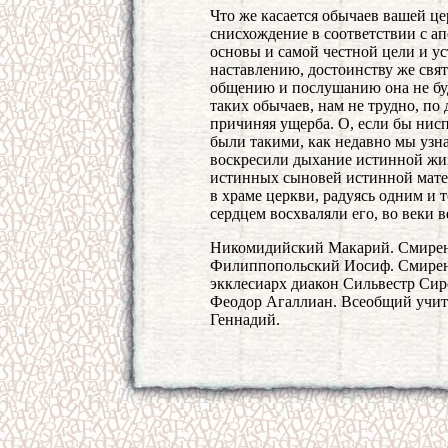
Что же касается обычаев вашей це
снисхождение в соответствии с ап
основы и самой честной цели и у
наставлению, достоинству же свя
общению и послушанию она не буд
таких обычаев, нам не трудно, по
причиняя ущерба. О, если бы нис
были такими, как недавно мы узна
воскресили дыхание истинной жи
истинных сыновей истинной матер
в храме церкви, радуясь одним и 
сердцем восхваляли его, во веки в
Никомидийский Макарий. Смирен
Филиппопольский Иосиф. Смирен
экклесиарх диакон Сильвестр Си
Феодор Агаллиан. Всеобщий учит
Геннадий.