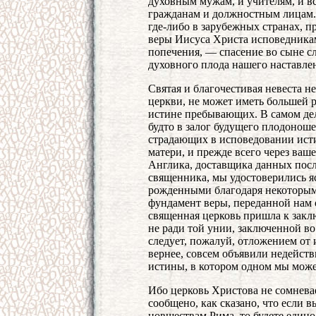
духовным мужам, и учителям, и в
гражданам и должностным лицам. 
где-либо в зарубежных странах, 
веры Иисуса Христа исповедникам
попечения, — спасение во сыне с
духовного плода нашего наставле
Святая и благочестивая невеста н
церкви, не может иметь большей 
истине пребывающих. В самом деле
будто в залог будущего плодоноше
страдающих в исповедовании ист
матери, и прежде всего через ваш
Англика, доставщика данных посл
священника, мы удостоверились я
рожденными благодаря некоторым 
фундамент веры, переданной нам о
священная церковь пришла к закл
не ради той унии, заключенной в
следует, пожалуй, отложением от 
вернее, совсем объявили недейст
истины, в котором одном мы може
Ибо церковь Христова не сомневает
сообщено, как сказано, что если
новшествам Рима, то будете едино