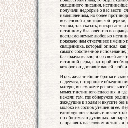
священного писания, истиннейшег
получали недобрые о вас вести, с
измышлениям, но более противод
вселенской христианской церкви,
что вы, так сказать, воскресаете
истинному благочестию возвращает
воспламеняемые любовью истинной
показало нам отчетливее именно
священника, который описал, как 
самого собственное исповедание, 
благожелательно, и со своей же с
истинной веры, в которой необхо
которое он доставит вашей любви
Итак, желаннейшие братья и сынов
надеемся, поторопите объединени
матери, вы сможете решительнее 
момент истинного спасения, и где
нежели там, где обнаружен родни
жаждущие к водам и вкусите без 
молоко из сосцов утешения ее. Вед
единодушны с нами, и после это
позаботимся о духовных пастырях
направлять вас словом истины и н