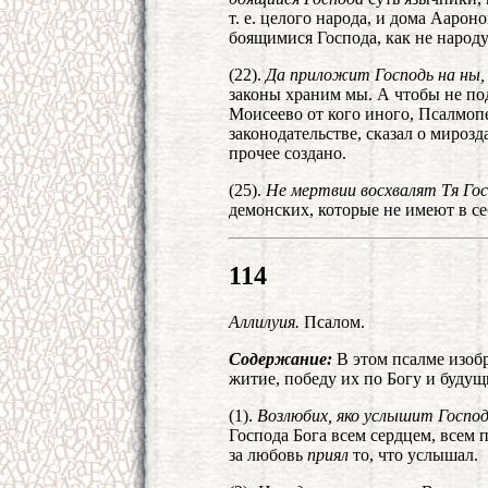
т. е. целого народа, и дома Ааро
боящимися Господа, как не народу
(22).
Да приложит Господь на ны, 
законы храним мы. А чтобы не под
Моисеево от кого иного, Псалмоп
законодательстве, сказал о мирозда
прочее создано.
(25).
Не мертвии восхвалят Тя Го
демонских, которые не имеют в себ
114
Аллилуия.
Псалом.
Содержание:
В этом псалме изоб
житие, победу их по Богу и будущ
(1).
Возлюбих, яко услышит Господь
Господа Бога всем сердцем, всем
за любовь
приял
то, что услышал.