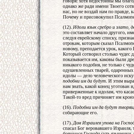
говоря: хотя недостойны мы благо
однако же ради имени Твоего сотв
нас, но не воздай нам по правде,
Почему и присовокупил Псалмопе
(12).
Идоли язык сребро и злато, д
это составляет начало другого, и
следуя еврейскому списку, призна
отрокам, которым сказал Псалмоп
новому, преподается урок, какого
Который сотворил столько чудес д
показывается им, каковы были др
никакого подобия, не только с чу
одушевленных тварей, одаренных ч
идолы — дело человеческого искус
подобни им да будут.
И этим выраж
нам знать, какой конец уготован
приверженные к идолам, что касае
Такой-то вред причиняет им крою
(16).
Подобни им да будут творящ
собирающие его.
(17).
Дом Израилев упова на Госпо
спасал Бог веровавшего Израиля, 
боящиися Господа
суть язычники, 