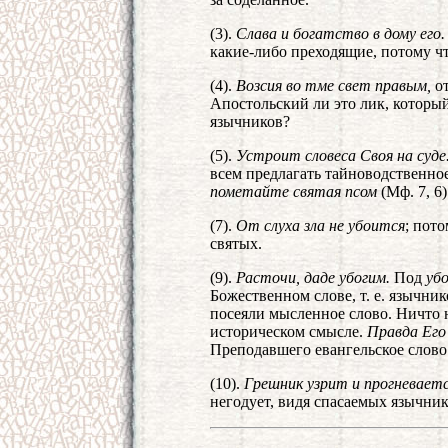
(3).
Слава и богатство в дому его.
какие-либо преходящие, потому чт
(4).
Возсия во тме свет правым,
от
Апостольский ли это лик, которы
язычников?
(5).
Устроит словеса Своя на суде
всем предлагать тайноводственное
пометайте святая псом
(Мф. 7, 6)
(7).
От слуха зла не убоится
; пото
святых.
(9).
Расточи, даде убогим.
Под
уб
Божественном слове, т. е. язычни
посеяли мысленное слово. Ничто н
историческом смысле.
Правда Его
Преподавшего евангельское слово
(10).
Грешник узрит и прогневаетс
негодует, видя спасаемых язычни