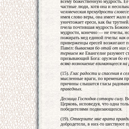
всему божественную мудрость. Ее
частные люди, хотя она и несильн
человеческия премудрости словесе
имея слово веры, она имеет жало 
уничтожает ереси, как бы трутней
пчела почтившая мудрость Божию
мудрости, конечно — не пчелы, н
пожирать мед единой пчелы:
как 
приверженцы ересей возжигают по
Павел:
бываемая бо отай от них с
тернием
же Евангелие разумеет с
призывающий Бога:
оружия бо
ег
всяко возношение взимающееся на
(15).
Глас радости и спасения в се
мысленные враги, по временам пр
причины слышатся гласы радовани
праведных.
Десница Господня сотвори силу.
Во
Церковь, исповедуя, что одна толь
победителями подвизающихся.
(19).
Отверзите мне врата правд
добродетели, в них-то шествуют 