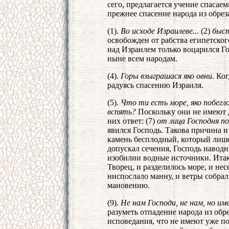
сего, предлагается учение спасаем
прежнее спасение народа из обре
(1).
Во исходе Израилеве...
(2)
быст
освобожден от рабства египетског
над Израилем только воцарился Го
ныне всем народам.
(4).
Горы взыграшася яко овни.
Когд
радуясь спасению Израиля.
(5).
Что ти есть море, яко побегло
вспять?
Поскольку они не имеют д
них ответ: (7)
от лица Господня п
явился Господь. Такова причина и
камень бесплодный, который лише
допускал сечения, Господь наводн
изобилии водные источники. Итак,
Творец, и разделилось море, и не
ниспослало манну, и ветры собрал
мановению.
(9).
Не нам Господи, не нам, но им
разуметь отпадение народа из обр
исповедания, что не имеют уже п