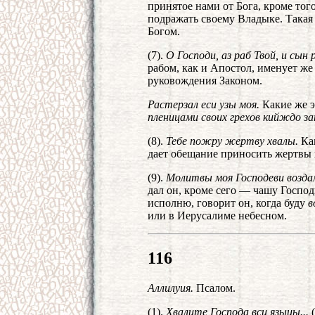
принятое нами от Бога, кроме того
подражать своему Владыке. Такая 
Богом.
(7).
О Господи, аз раб Твой, и сын 
рабом, как и Апостол, именует же 
руковождения Законом.
Растерзал еси узы моя.
Какие же э
пленицами своих грехов кийждо з
(8).
Тебе пожру жертву хвалы.
Как
дает обещание приносить жертвы 
(9).
Молитвы моя Господеви возд
дал он, кроме сего — чашу Господ
исполню, говорит он, когда буду
в
или в Иерусалиме небесном.
116
Аллилуия.
Псалом.
(1).
Хвалите Господа вси языцы...
(