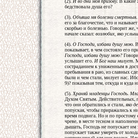
(2).
И во дни моя призову.
В какие ж
бедствовала душа его?
(3).
Объяша мя болезни смертныя.
его за благочестие, что и называе
скорбью и болезнью. Говорит же, 
начале сказал:
возлюбих, яко услыш
(4).
О Господи, избави душу мою.
В
показывает, в чем состояло его пр
Господи, избави душу мою?
Говори
услышит его.
И Бог наш милует.
М
состраданием к униженным в дост
пребывания в раю, из славных сде
были и чем стали, милует нас. Иб
9)? показывая тем, откуда и куда н
(5).
Храняй младенцы Господь. Мл
Духом Святым. Действительных, п
что они обратились и стали,
яко д
попуская, чтобы приражались к ни
время подвига. Но и по простому
чреве, в месте тесном и наполнен
дышать, Господь не попускает им 
попускает также умереть от холода
непривычный для них воздух. Или 