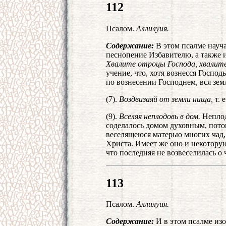
112
Псалом.
Аллилуия.
Содержание:
В этом псалме науч
песнопение Избавителю, а также и
Хвалите отроцы Господа, хвалите
учение, что, хотя вознесся Господ
по вознесении Господнем, вся зе
(7).
Воздвизаяй от земли нища,
т. 
(9).
Вселяя неплодовь в дом.
Неплод
соделалось домом духовным, потом
веселящеюся матерью многих чад, 
Христа. Имеет же оно и некотору
что последняя не возвеселилась о
113
Псалом.
Аллилуия.
Содержание:
И в этом псалме изо