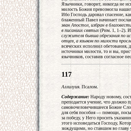
Язычники, говорит, никогда не и
милость Божия превозмогла наших
Ибо Господь даровал спасение, ка
блаженный Павел начинает посла
зван Апостол, избран в благовес
в писаниих святых
(Рим. 1, 1–2). 
служителя бывша обрезания по и
отцев, а языком по милости прос
всяческих исполнил обетования, д
источники милости, то и вы, прис
язычников, составив согласное пе
117
Аллилуия.
Псалом.
Содержание:
Народу новому, сост
преподается учение, что должно п
самовочеловечившееся Божие Слов
для себя пособия — помощи, посы
за победу, у Него просить указани
этого исповедаться Господу, Кото
зиждущими, но ставшим во главу 