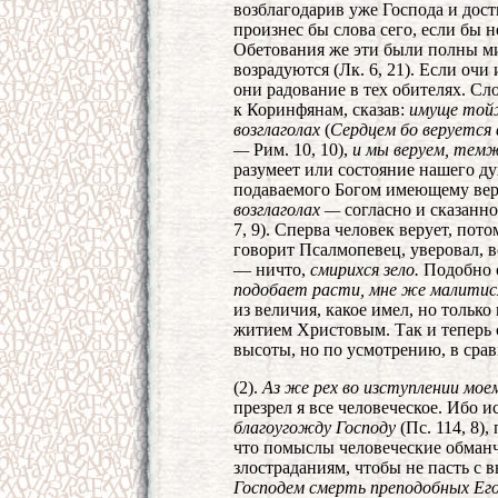
возблагодарив уже Господа и дост
произнес бы слова сего, если бы 
Обетования же эти были полны м
возрадуются (Лк. 6, 21). Если очи
они радование в тех обителях. С
к Коринфянам, сказав:
имуще тойж
возглаголах
(
Сердцем бо веруется 
—
Рим. 10, 10),
и мы веруем, темж
разумеет или состояние нашего дух
подаваемого Богом имеющему вер
возглаголах —
согласно и сказанн
7, 9). Сперва человек верует, пото
говорит Псалмопевец, уверовал, во
— ничто,
смирихся зело.
Подобно с
подобает расти, мне же малитис
из величия, какое имел, но тольк
житием Христовым. Так и теперь 
высоты, но по усмотрению, в сра
(2).
Аз же рех во изступлении моем
презрел я все человеческое. Ибо и
благоугожду Господу
(Пс. 114, 8),
что помыслы человеческие обманч
злостраданиям, чтобы не пасть с в
Господем смерть преподобных Его