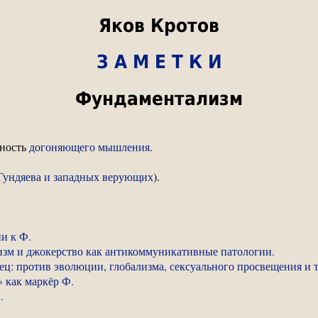
Яков Кротов
З А М Е Т К И
Фундаментализм
дность
догоняющего мышления
.
Гундяева и западных верующих
).
и к Ф.
изм и джокерство как антикоммуникативные патологии.
ец: против эволюции, глобализма, сексуального просвещения и т
» как маркёр Ф.
.