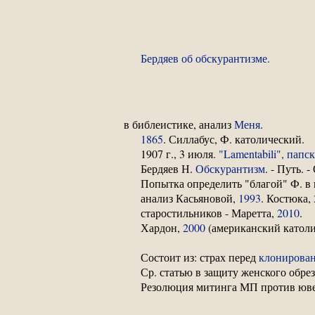
Бердяев об обскурантизме.
в библеистике, анализ
Меня
.
1865
. Силлабус, Ф. католический.
1907 г., 3 июля.
"Lamentabili", пап
Бердяев Н.
Обскурантизм
. - Путь. -
Попытка определить "благой" Ф. в
анализ Касьяновой,
1993
. Костюка,
старостильников - Маретта,
2010
.
Хардон,
2000
(американский католи
Состоит из: страх перед
клонирова
Ср. статью в защиту женского обре
Резолюция митинга МП против юв