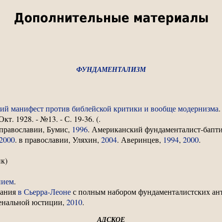
Дополнительные материалы
ФУНДАМЕНТАЛИЗМ
ский манифест против библейской критики и вообще модернизма
.
 Окт. 1928. - №13. - С. 19-36. (.
 православии, Бумис,
1996
. Американский фундаменталист-бапт
2000
. в православии, Уляхин,
2004
. Аверинцев,
1994
,
2000
.
к)
нием
.
зания
в Сьерра-Леоне
с полным набором фундаменталистских ант
енальной юстиции,
2010
.
АДСКОЕ