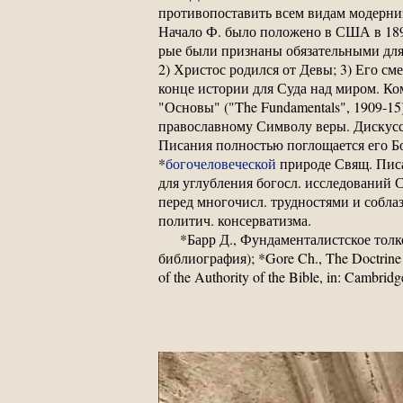
противопоставить всем видам модерни
Начало Ф. было положено в США в 189
рые были признаны обязательными для
2) Христос родился от Девы; 3) Его см
конце истории для Суда над миром. К
"Основы" ("The Fundamentals", 1909-15)
православному Символу веры. Дискусси
Писания полностью поглощается его Б
*
богочеловеческой
природе Свящ. Писа
для углубления богосл. исследований 
перед многочисл. трудностями и собла
политич. консерватизма.
*Барр Д., Фундаменталистское тол
библиография); *Gore Ch., The Doctrine o
of the Authority of the Bible, in: Cambrid