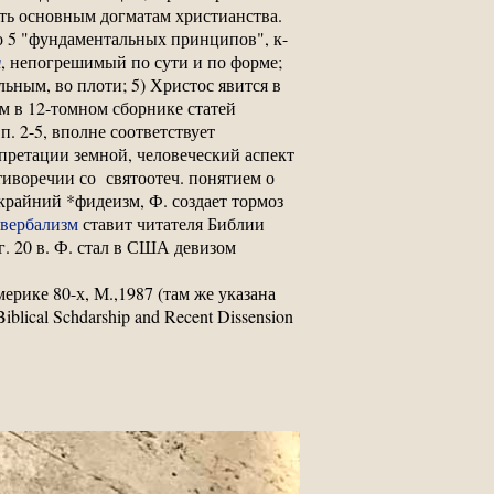
ть основным догматам христианства.
о 5 "фундаментальных принципов", к-
я
, непогрешимый по сути и по форме;
льным, во плоти; 5) Христос явится в
м в 12-томном сборнике статей
п. 2-5, вполне соответствует
претации земной, человеческий аспект
иворечии со святоотеч. понятием о
крайний *фидеизм, Ф. создает тормоз
вербализм
ставит читателя Библии
г. 20 в. Ф. стал в США девизом
мерике 80-х, М.,1987 (там же указана
iblical Schdarship and Recent Dissension