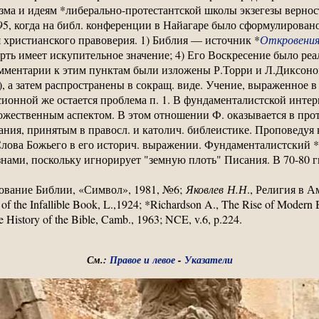
зма и идеям *либерально-протестантской школы экзегезы вернос
5, когда на библ. конференции в Найагаре было сформулирован
 христианского правоверия. 1) Библия — источник *
Откровени
ерть имеет искупительное значение; 4) Его Воскресение было реа
омментарии к этим пунктам были изложены Р.Торри и Л.Диксоно
, а затем распространены в сокращ. виде. Учение, выраженное в 
онной же остается проблема п. 1. В фундаменталистской интер
ожественным аспектом. В этом отношении Ф. оказывается в прот
ния, принятым в правосл. и католич. библеистике. Проповедуя 
Слова Божьего в его историч. выражении. Фундаменталистский *
знами, поскольку игнорирует "земную плоть" Писания. В 70-80 г
кование Библии, «Символ», 1981, №6;
Яковлев
Н
.
Н
., Религия в А
f the Infallible Book, L.,1924; *Richardson A., The Rise of Modern B
ge History of the Bible, Camb., 1963; NCE, v.6, p.224.
См.:
Правое и левое
-
Указатели