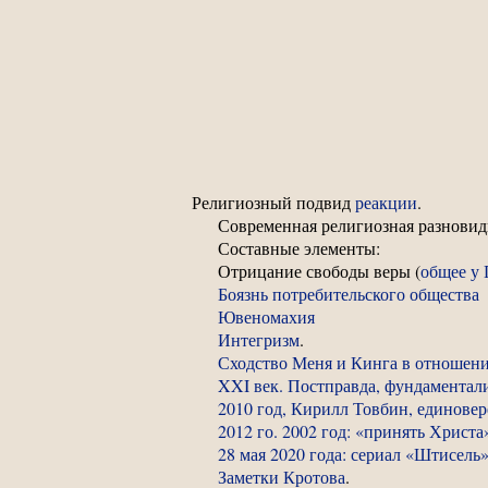
Религиозный подвид
реакции
.
Современная религиозная разнови
Составные элементы:
Отрицание свободы веры (
общее у 
Боязнь потребительского общества
Ювеномахия
Интегризм
.
Сходство Меня и Кинга в отношени
XXI век. Постправда, фундаментал
2010 год, Кирилл Товбин, единовер
2012 го. 2002 год: «принять Христа
28 мая 2020 года: сериал «Штисель»
Заметки Кротова
.