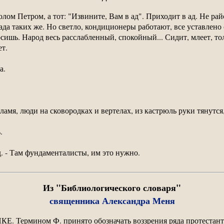
олом Петром, а тот: "Извините, Вам в ад". Приходит в ад. Не рай
да таких же. Но светло, кондиционеры работают, все уставлено 
ишь. Народ весь расслабленный, спокойный... Сидит, млеет, толь
ет.
да.
ламя, люди на сковородках и вертелах, из кастрюль руки тянутся
ь.
сед. - Там фундаменталисты, им это нужно.
Из "Библиологического словаря"
священника Александра Меня
мином Ф. принято обозначать воззрения ряда протестантск