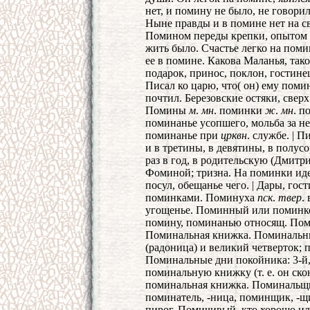
нет, и помину не было, не говорил
Ныне правды и в помине нет на св
Помином переды крепки, опытом 
жить было. Счастье легко на поми
ее в помине. Какова Маланья, так
подарок, принос, поклон, гостине
Писал ко царю, что( он) ему пом
почтил. Березовские остяки, сверх
Помины
м
.
мн
. поминки
ж
.
мн
. п
поминанье усопшего, мольба за н
поминанье при
црквн
. службе. | П
и в третины, в девятины, в полус
раз в год, в родительскую (Дмитри
Фоминой; тризна. На поминки иде
посул, обещанье чего. | Дары, го
поминками. Поминуха
пск
.
твер
.
угощенье. Поминный или поминк
помину, поминанью относящ. Пом
Поминальная книжка. Поминальны
(радоница) и великий четверток; 
Поминальные дни покойника: 3-й, 6
поминальную книжку (т. е. он ск
поминальная книжка. Поминаль
поминатель, -ница, поминщик, -щ
пирог. Помичивый, кто хорошо ил