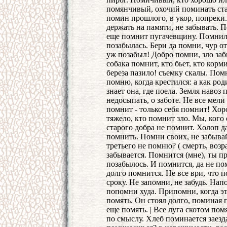
помянчивый, охочий поминать ста
помин прошлого, в укор, попреки.
держать на памяти, не забывать. 
еще помнит пугачевщину. Помнил 
позабылась. Бери да помни, чур от
уж позабыл! Добро помни, зло заб
собака помнит, кто бьет, кто кор
береза пазило! съемку скалы. Помн
помню, когда крестился: а как ро
знает она, где поела. Земля навоз
недосыпать, о заботе. Не все мели
помнит - только себя помнит! Хор
тяжело, кто помнит зло. Мы, кого
старого добра не помнит. Холоп д
помнить. Помни своих, не забывай
третьего не помню? ( смерть, возр
забывается. Помнится (мне), ты п
позабылось. И помнится, да не по
долго помнится. Не все ври, что
сроку. Не запомни, не забудь. На
попомни худа. Припомни, когда 
помять. Он стоял долго, поминая п
еще помять. | Все луга скотом пом
по смыслу. Хлеб поминается заезда