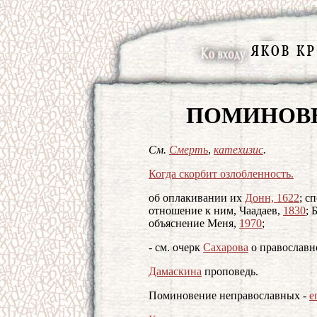
ПОМИНОВ
См.
Смерть
,
катехизис
.
Когда скорбит озлобленность.
об оплакивании их
Донн, 1622
; с
отношение к ним, Чаадаев,
1830
; 
объяснение Меня,
1970
;
- см. очерк
Сахарова
о православн
Дамаскина
проповедь.
Поминовение неправославных -
е