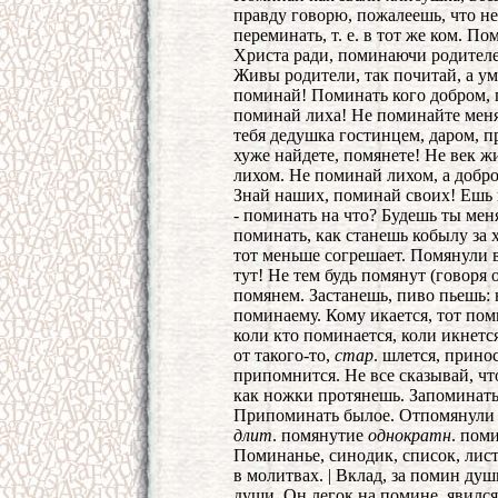
правду говорю, пожалеешь, что не
переминать, т. е. в тот же ком. П
Христа ради, поминаючи родител
Живы родители, так почитай, а ум
поминай! Поминать кого добром, п
поминай лиха! Не поминайте мен
тебя дедушка гостинцем, даром, пр
хуже найдете, помянете! Не век ж
лихом. Не поминай лихом, а добро
Знай наших, поминай своих! Ешь 
- поминать на что? Будешь ты мен
поминать, как станешь кобылу за 
тот меньше согрешает. Помянули в
тут! Не тем будь помянут (говоря 
помянем. Застанешь, пиво пьешь: 
поминаему. Кому икается, тот поми
коли кто поминается, коли икнется
от такого-то,
стар
. шлется, принос
припомнится. Не все сказывай, чт
как ножки протянешь. Запоминать,
Припоминать былое. Отпомянули
длит
. помянутие
однократн
. пом
Поминанье, синодик, список, лист
в молитвах. | Вклад, за помин ду
души. Он легок на помине, явился