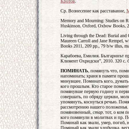
Кротов
.
Cр. Вознесение как расставание,
М
Memory and Mourning: Studies on Ro
Huskinson. Oxford, Oxbow Books, 20
Living through the Dead: Burial and
Maureen Carroll and Jane Rempel, w
Books 2011, 209 pp., 79 b/w illus, m
Карабоева, Емилия. Българинът пр
Климент Охридски”, 2010. 320 с.
ПОМИНАТЬ
, помянуть что, пом
напоминать; храня в памяти прошл
минувшее. Поминать кого, думать 
кого прошлым. Кто старое помянет,
помянувше первую годину и первых
совершать, по обряду церкви, моли
упомянуть, коснуться речью. Пом
рассмотрению нашего положенья
помяновенный,
стар
. тот, о ком
кого помянули в молитвах и пр. П
Поминай как звали, умер, погиб, 
Поминай как звали хлпбушка, вес