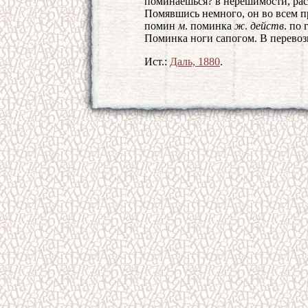
поминаешься? в нерешимости, рас
Помявшись немного, он во всем 
помин
м
. поминка
ж
.
действ
. по 
Поминка ноги сапогом. В перевоз
Ист.:
Даль, 1880
.