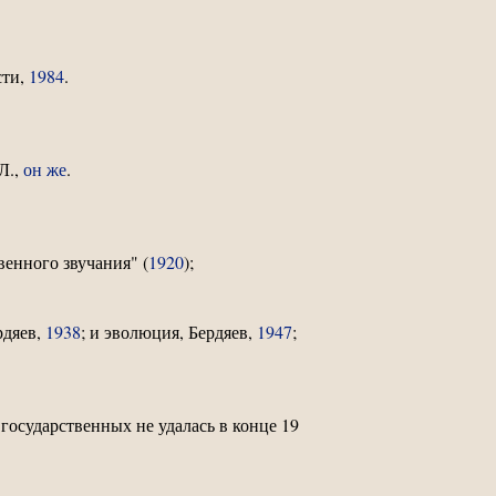
сти,
1984
.
Л.,
он же
.
венного звучания" (
1920
);
рдяев,
1938
; и эволюция, Бердяев,
1947
;
государственных не удалась в конце 19