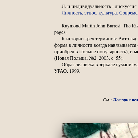
Л. и индивидуальность - дискуссия
Личность, этнос, культура. Соврем
Raymond Martin John Barresi. The Rise 
pages.
К истории трех терминов: Витольд 
форма в личности всегда навязывается
приобрел в Польше популярность), и м
(Новая Польша, №2, 2003, с. 55).
Образ человека в зеркале гуманизм
УРАО, 1999.
См.:
История чел