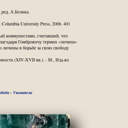
д ред. А.Белика.
y. Columbia University Press, 2006. 401
ный коммунистами, считавший, что
(благодаря Гомбровичу термин «личина»
и личины в борьбе за свою свободу
ости (XIV-XVII вв.). - М., Изд-во
обода
-
Указатели