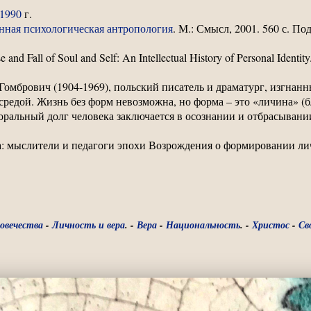
1990
г.
енная психологическая антропология
. М.: Смысл, 2001. 560 с. По
and Fall of Soul and Self: An Intellectual History of Personal Identit
Гомбрович (1904-1969), польский писатель и драматург, изгнан
 средой. Жизнь без форм невозможна, но форма – это «личина» 
оральный долг человека заключается в осознании и отбрасывани
а: мыслители и педагоги эпохи Возрождения о формировании личн
овечества
-
Личность и вера
. -
Вера
-
Национальность
. -
Христос
-
Св