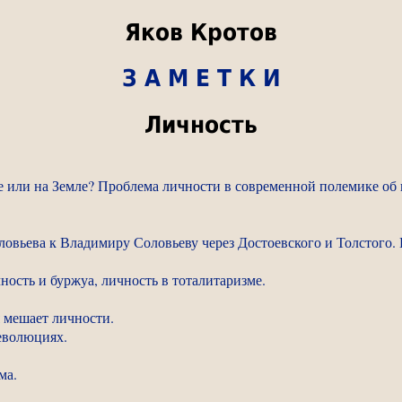
Яков Кротов
З А М Е Т К И
Личность
тве или на Земле? Проблема личности в современной полемике о
ловьева к Владимиру Соловьеву через Достоевского и Толстого.
ность и буржуа, личность в тоталитаризме.
 мешает личности.
еволюциях.
ма.