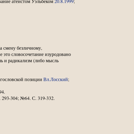
ование атеистом Уэльбеком
20.8.1999
;
а смену безличному,
е это словосочетание изуродовано
ь и радикализм (либо мысль
богословской позиции
Вл.Лосский
;
94.
. 293-304; №64. С. 319-332.