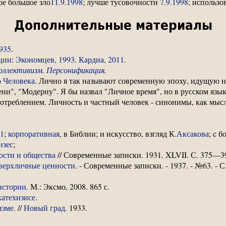
мое большое зло
11.9.1998
; лучше тусовочности
7.9.1998
; использ
Дополнительные материалы
935
.
ции
:
Экономцев, 1993
.
Кардиа, 2011
.
оллективизм
.
Персонификация
.
о Человека
. Лично я так называют современную эпоху, идущую н
и", "Модерну". Я бы назвал "Личное время", но в русском язык
отреблением. Личность и частный человек - синонимы, как мысл
1
;
корпоративная
, в Библии; и искусство, взгляд К.
Аксакова
; c 
изес
;
ости и общества
// Современные записки. 1931. XLVII. С. 375—3
сверхличные ценности
. - Современные записки. - 1937. - №63. - С
 истории
. М.: Эксмо, 2008. 865 с.
катехизисе
.
изме
. //
Новый град
. 1933.