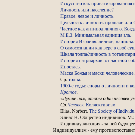
Искусство как приватизированная 
Личность или население?
Правое, левое и личность.
Цельность личности: прошлое или 
Частное как антипод личного. Когда
М.Е.З. Минимальная единица зла.
История Израиля: личное, национал
О самосознании как вере в своё су
Шкала толпа/личность в тоталитари
История патриархов: от частной со
Ипостась
.
Маска Божья и маски человеческие.
Ср.
толпа
.
1900-е годы: споры о личности и ко
Кротов
.
«
Лучше нам, чтобы один человек ум
Ср.
Человек
.
Коллективизм
.
Elias, Norbert.
The Society of Individu
Элиас Н. Общество индивидов. М.: П
Индивидуализация - за ней будущее
Индивидуализм - ему противопоставит