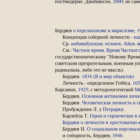
постмодерне, Джеймисон,
2000
; не са
Бердяев
о персонализме и марксизме, 1
Концепция соборной личности -
на
Ср.
индивидуализм
.
человек
.
Адам
.
к
См.:
Частное время, Время Частног
государственническому "Новому Времен
советским презрительным, военным уп
радикальна, либо это не мысль).
Бердяев.
1834 (Я и мир объектов)
Личность - определение Гоббса,
165
Карсавин,
1925
; с методологической
М
Бердяев.
Основная антиномия личн
Бердяев.
Человеческая личность и 
Пробуждение Л. у
Петрарки
.
Карлейль Т.
Герои и героическое в
Бердяев о личности в хрестоматии-
Бердяев Н.
О социальном персонал
и соборность, Бердяев,
1946
.