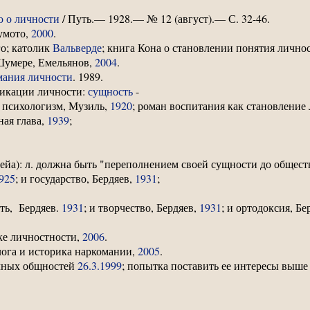
 о личности
/ Путь.— 1928.— № 12 (август).— С. 32-46.
умото,
2000
.
го; католик
Вальверде
; книга Кона о становлении понятия лично
Шумере, Емельянов,
2004
.
мания личности
. 1989.
икации личности:
сущность
-
к психологизм, Музиль,
1920
; роман воспитания как становление 
ная глава,
1939
;
дейа): л. должна быть "переполнением своей сущности до общест
925
; и государство, Бердяев,
1931
;
рть, Бердяев.
1931
; и творчество, Бердяев,
1931
; и ортодоксия, Бе
ике личностности,
2006
.
лога и историка наркомании,
2005
.
ичных общностей
26.3.1999
; попытка поставить ее интересы выше 