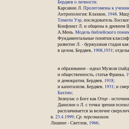
Бердяев о личности.
Карсавин Л.
Пролегомены к учению
Антропология: Клахкон,
1948
. Мац
Тимоти Уэр
, последователь Лосско
Конфликт Л. и общины в древнем 
А.Мень.
Модель библейского пони
Фундаментальные понятия классиф
развитие Л. - буржуазная стадия ка
в целом, Бердяев,
1908
,
1931
; отдель
и образование - идеал Музиля (пай
и общественность, статья Франка,
1
и демократия, Бердяев,
1918
;
и капитализм, Бердяев,
1931
; и сме
Бахтин
;
Зизиулас о Боге как Отце - источн
Данилин о Л. с точки зрения психо
расплачивается за величие сверхл
в.
23.4.1999
;
Ср. персонализм.
Лишнее - Светлов,
1966
;