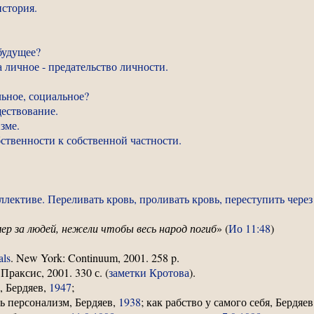
история.
будущее?
 личное - предательство личности.
ьное, социальное?
ществование.
зме.
бственности к собственной частности.
ллективе. Переливать кровь, проливать кровь, переступить через
ер за людей, нежели чтобы весь народ погиб
» (
Ио 11:48
)
als
. New York: Continuum, 2001. 258 p.
раксис, 2001. 330 с. (
заметки Кротова
).
, Бердяев,
1947
;
ь персонализм, Бердяев,
1938
; как рабство у самого себя, Бердяе