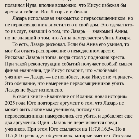
появился Иуда, вполне возможно, что Иисус избежал бы
ареста и гибели. Вот Лазарь и избежал.
Лазарь использовал знакомство с первосвященником, но
не первосвященник впустил его в свой дом. Это сделал кто-
то из слуг, знавший о том, что Лазарь — знакомый Анны,
но не знавший о том, что Анна намеревается убить Лазаря.
То есть, Лазарь рисковал. Если бы Анна его увидел, то
мог бы отдать распоряжение о немедленном аресте.
Рисковал Лазарь и тогда, когда стоял у подножия креста.
При такой реконструкции событий получает особый смысл
финал евангелия, где Иисус говорит, что «любимый
ученик» — Лазарь — не погибнет, пока Иисус не «придет».
Это обещание, что намерение первосвященников убить
Лазаря не будет исполнено.
В своей книге «Евангелие от Иоанна: новая история»
2025 года Юго повторяет аргумент о том, что Лазарь не
может быть любимым учеником, потому что
первосвященники намеревались его убить, и добавляет еще
два аргумента. Один: Лазарь не перечисляется среди
учеников. При этом Юго ссылается на 11:7,8,16,54. Но в
11:7,8,16 речь идет об учениках, которые вместе с Иисусом