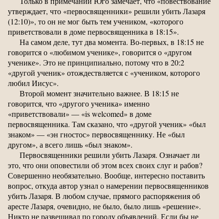
Только в примечании Юго замечает, что «повествование
утверждает, что «первосвященники» решили убить Лазаря
(12:10)», то он не мог быть тем учеником, «которого
приветствовали в доме первосвященника в 18:15».
На самом деле, тут два момента. Во-первых, в 18:15 не
говорится о «любимом ученике», говорится о «другом
ученике». Это не принципиально, потому что в 20:2
«другой ученик» отождествляется с «учеником, которого
любил Иисус».
Второй момент значительно важнее. В 18:15 не
говорится, что «другого ученика» именно
«приветствовали» — «is welcomed» в доме
первосвященника. Там сказано, что «другой ученик» «был
знаком» — «эн гностос» первосвященнику. Не «был
другом», а всего лишь «был знаком».
Первосвященники решили убить Лазаря. Означает ли
это, что они оповестили об этом всех своих слуг и рабов?
Совершенно необязательно. Вообще, интересно поставить
вопрос, откуда автор узнал о намерении первосвященников
убить Лазаря. В любом случае, прямого распоряжения об
аресте Лазаря, очевидно, не было, было лишь «решение».
Никто не развешивал по городу объявлений. Если бы не