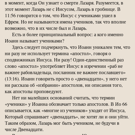
в момент, когда Он узнает о смерти Лазаря. Разумеется, в
этот момент Лазарь не с Иисусом, Лазарь в гробнице. В
11:56 говорится о том, что Иисус с учениками ушел в
Ефрем. Но не называются имена учеников, так что вполне
возможно, что в их числе был и Лазарь.
Есть и более принципиальный вопрос: а кого именно
Иоанн называет учениками?
Здесь следует подчеркнуть, что Иоанн уникален тем, что
ни разу не использует термина «апостол», говоря о
сподвижниках Иисуса. Ни разу! Один-единственный раз
слово «апостол» употребляет Иисус в изречении «раб не
важнее рабовладельца, посланник не важнее пославшего»
(13:16). Иоанн говорить просто о «двенадцати», у него нет
ни рассказа об «избрании» апостолов, ни описания того,
как апостолы проповедуют.
Нет ни малейших оснований считать, что термин
«ученики» у Иоанна обозначает только апостолов. В Ио 66
описывается, как «многие из учеников» уходят от Иисуса,
Который спрашивает «двенадцать», не хотят ли и они уйти.
Таким образом, Лазарь мог быть учеником, не будучи в
числе Двенадцати.