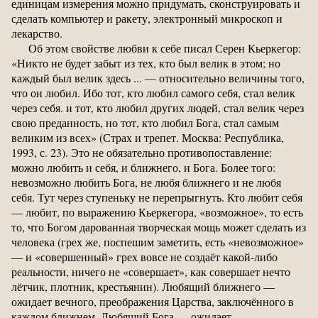
единицам измерения можно придумать, сконструировать и
сделать компьютер и ракету, электронный микроскоп и
лекарство.
Об этом свойстве любви к себе писал Серен Кьеркегор:
«Никто не будет забыт из тех, кто был велик в этом; но
каждый был велик здесь ... — относительно величины того,
что он любил. Ибо тот, кто любил самого себя, стал велик
через себя. и тот, кто любил других людей, стал велик через
свою преданность, но тот, кто любил Бога, стал самым
великим из всех» (Страх и трепет. Москва: Республика,
1993, с. 23). Это не обязательно противопоставление:
можно любить и себя, и ближнего, и Бога. Более того:
невозможно любить Бога, не любя ближнего и не любя
себя. Тут через ступеньку не перепрыгнуть. Кто любит себя
— любит, по выражению Кьеркегора, «возможное», то есть
то, что Богом дарованная творческая мощь может сделать из
человека (грех же, поспешим заметить, есть «невозможное»
— и «совершенный» грех вовсе не создаёт какой-либо
реальности, ничего не «совершает», как совершает нечто
лётчик, плотник, крестьянин). Любящий ближнего —
ожидает вечного, преображения Царства, заключённого в
каждом ближнем. Любящий Бога — ожидает