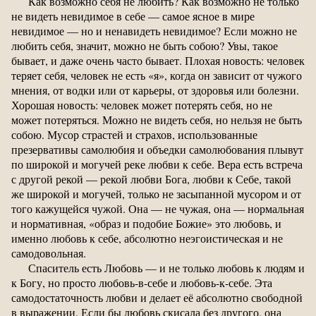
Как возможно себя не любить? Как возможно не только
не видеть невидимое в себе — самое ясное в мире
невидимое — но и ненавидеть невидимое? Если можно не
любить себя, значит, можно не быть собою? Увы, такое
бывает, и даже очень часто бывает. Плохая новость: человек
теряет себя, человек не есть «я», когда он зависит от чужого
мнения, от водки или от карьеры, от здоровья или болезни.
Хорошая новость: человек может потерять себя, но не
может потеряться. Можно не видеть себя, но нельзя не быть
собою. Мусор страстей и страхов, использованные
презервативы самолюбия и объедки самолюбования плывут
по широкой и могучей реке любви к себе. Вера есть встреча
с другой рекой — рекой любви Бога, любви к Себе, такой
же широкой и могучей, только не засыпанной мусором и от
того кажущейся чужой. Она — не чужая, она — нормальная
и нормативная, «образ и подобие Божие» это любовь, и
именно любовь к себе, абсолютно неэгоистическая и не
самодовольная.
Спаситель есть Любовь — и не только любовь к людям и
к Богу, но просто любовь-в-себе и любовь-к-себе. Эта
самодостаточность любви и делает её абсолютно свободной
в выражении. Если бы любовь скисала без другого, она