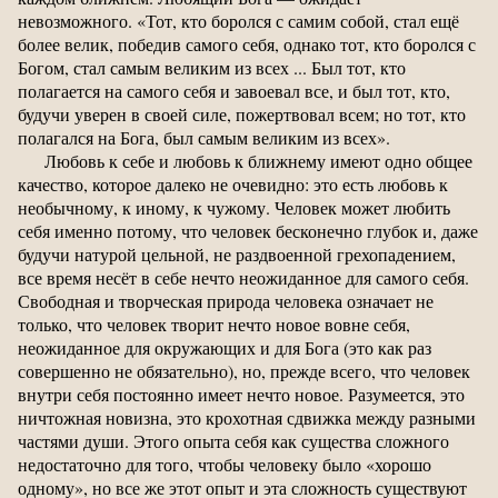
невозможного. «Тот, кто боролся с самим собой, стал ещё
более велик, победив самого себя, однако тот, кто боролся с
Богом, стал самым великим из всех ... Был тот, кто
полагается на самого себя и завоевал все, и был тот, кто,
будучи уверен в своей силе, пожертвовал всем; но тот, кто
полагался на Бога, был самым великим из всех».
Любовь к себе и любовь к ближнему имеют одно общее
качество, которое далеко не очевидно: это есть любовь к
необычному, к иному, к чужому. Человек может любить
себя именно потому, что человек бесконечно глубок и, даже
будучи натурой цельной, не раздвоенной грехопадением,
все время несёт в себе нечто неожиданное для самого себя.
Свободная и творческая природа человека означает не
только, что человек творит нечто новое вовне себя,
неожиданное для окружающих и для Бога (это как раз
совершенно не обязательно), но, прежде всего, что человек
внутри себя постоянно имеет нечто новое. Разумеется, это
ничтожная новизна, это крохотная сдвижка между разными
частями души. Этого опыта себя как существа сложного
недостаточно для того, чтобы человеку было «хорошо
одному», но все же этот опыт и эта сложность существуют