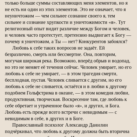
только больше суммы составляющих меня элементов, но я
не есть ни один из этих элементов. Это не означает, что я
неуничтожим — чем сильнее сознание своего я, тем
сильнее и сознание хрупкости и уничтожимости «я». Тут
религиозный опыт видит различие между Богом и человек,
и человек часто протестует, претензию выдвигает к Богу —
почему я уничтожим, а Ты — нет? Конкурентов забоялся?
Любовь к себе таких вопросов не задаёт. Ей
безразлично, смерть или бессмертие. Она, повторим,
могучая широкая река. Возможно, вперёд обрыв и водопад,
но это не меняет её течения сейчас. Человек умирает, но его
любовь к себе не умирает, — в этом трагедия смерти,
бесплодная, пустая. Человек сливается с другим, но его
любовь к себе не сливается, остаётся и в любви к другому
подобием Гольфстрима в океане, — в этом комедия любви,
продуктивная, творческая. Воскресение там, где любовь к
себе обретает и утраченное было «я», и других, и Бога.
Любовь есть прежде всего встречи с невидимым — с
невидимым в себе, в других и в Боге.
Православный психолог Александр Данилин
подчёркивал, что любовь к другому должна быть вторична