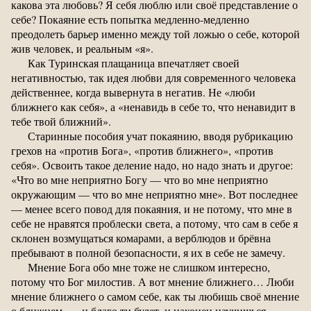
какова эта любовь? Я себя люблю или своё представление о
себе? Покаяние есть попытка медленно-медленно
преодолеть барьер именно между той ложью о себе, которой
жив человек, и реальным «я».
Как Туринская плащаница впечатляет своей
негативностью, так идея любви для современного человека
действеннее, когда вывернута в негатив. Не «люби
ближнего как себя», а «ненавидь в себе то, что ненавидит в
тебе твой ближний».
Старинные пособия учат покаянию, вводя рубрикацию
грехов на «против Бога», «против ближнего», «против
себя». Освоить такое деление надо, но надо знать и другое:
«Что во мне неприятно Богу — что во мне неприятно
окружающим — что во мне неприятно мне». Вот последнее
— менее всего повод для покаяния, и не потому, что мне в
себе не нравятся проблески света, а потому, что сам в себе я
склонен возмущаться комарами, а верблюдов и брёвна
пребывают в полной безопасности, я их в себе не замечу.
Мнение Бога обо мне тоже не слишком интересно,
потому что Бог милостив. А вот мнение ближнего… Люби
мнение ближнего о самом себе, как ты любишь своё мнение
о ближнем, — и благо ти будет, и наконец научишься