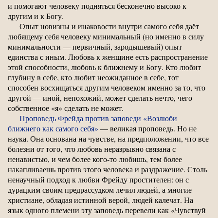
и помогают человеку подняться бесконечно высоко к
другим и к Богу.
Опыт новизны и инаковости внутри самого себя даёт
любящему себя человеку минимальный (но именно в силу
минимальности — первичный, зародышевый) опыт
единства с иным. Любовь к женщине есть распространение
этой способности, любовь к ближнему и Богу. Кто любит
глубину в себе, кто любит неожиданное в себе, тот
способен восхищаться другим человеком именно за то, что
другой — иной, непохожий, может сделать нечто, чего
собственное «я» сделать не может.
Проповедь Фрейда против заповеди «Возлюби
ближнего как самого себя»
— великая проповедь. Но не
наука. Она основана на чувстве, на предположении, что все
болезни от того, что любовь неразрывно связана с
ненавистью, и чем более кого-то любишь, тем более
накапливаешь против этого человека и раздражение. Столь
ненаучный подход к любви Фрейду простителен: он с
дурацким своим предрассудком лечил людей, а многие
христиане, обладая истинной верой, людей калечат. На
язык одного племени эту заповедь перевели как «Чувствуй