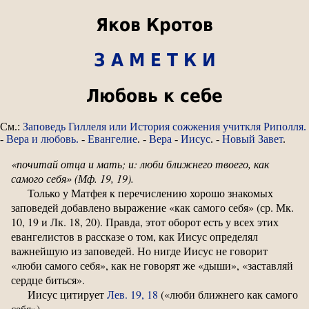
Яков Кротов
З А М Е Т К И
Любовь к себе
См.:
Заповедь Гиллеля или История сожжения учиткля Риполля.
-
Вера и любовь.
-
Евангелие
. -
Вера
-
Иисус
. -
Новый Завет
.
«почитай отца и мать; и: люби ближнего твоего, как
самого себя» (Мф. 19, 19).
Только у Матфея к перечислению хорошо знакомых
заповедей добавлено выражение «как самого себя» (ср. Мк.
10, 19 и Лк. 18, 20). Правда, этот оборот есть у всех этих
евангелистов в рассказе о том, как Иисус определял
важнейшую из заповедей. Но нигде Иисус не говорит
«люби самого себя», как не говорят же «дыши», «заставляй
сердце биться».
Иисус цитирует
Лев. 19, 18
(«люби ближнего как самого
себя»).