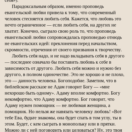
Парадоксальным образом, именно проповедь
евангельской любви привела к тому, что современный
человек стесняется любить себя. Кажется, что любовь это
нечто ограниченное — если любить себя, на других не
хватит. Конечно, сыграло свою роль то, что проповедь
евангельской любви сопровождалась проповедью отнюдь
не евангельских идей: преклонения перед начальством,
скромности, отречения от своего призвания к творчеству.
Любить себя надо, и не надо вкладывать себя в другого
— последнее означало бы поставить любовь к себе в
зависимость от другого. Любить себя можно и нужно без
другого, в полном одиночестве. Это не хорошо и не плохо,
это — данность человека. Богоподобие. Заметим, что в
библейском рассказе не Адам говорит Богу — «мне
нехорошо быть одному». Адаму вполне комфортно. Богу
некомфортно, что Адаму комфортно. Бог говорит, что
Адаму нужен помощник — не любимая женщина, а
помощник. Но нельзя же навязать человеку любовь! «Вот
тебе Ева, будьте знакомы, она будет спать в том углу, ты в
этом. Будет, с кем сыграть в монопольку или в прятки.
Можно ли с ней поговорить или целоваться? Ну, это твоя