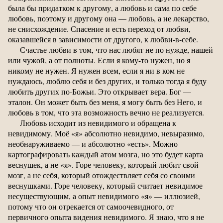
была бы придатком к другому, а любовь и сама по себе
любовь, поэтому и другому она — любовь, а не лекарство,
не снисхождение. Спасение и есть переход от любви,
оказавшейся в зависимости от другого, к любви-в-себе.
Счастье любви в том, что нас любят не по нужде, нашей
или чужой, а от полноты. Если я кому-то нужен, но я
никому не нужен. Я нужен всем, если я ни в ком не
нуждаюсь, люблю себя и без других, и только тогда я буду
любить других по-Божьи. Это открывает вера. Бог —
эталон. Он может быть без меня, я могу быть без Него, и
любовь в том, что эта возможность вечно не реализуется.
Любовь исходит из невидимого и обращена к
невидимому. Моё «я» абсолютно невидимо, невыразимо,
необнаруживаемо — и абсолютно «есть». Можно
картографировать каждый атом мозга, но это будет карта
веснушек, а не «я». Горе человеку, который любит свой
мозг, а не себя, который отождествляет себя со своими
веснушками. Горе человеку, который считает невидимое
несуществующим, а опыт невидимого «я» — иллюзией,
потому что он отрекается от самоочевидного, от
первичного опыта видения невидимого. Я знаю, что я не