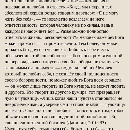
по отношению к любви к себе. Иное — патология и
перерастание любви в страсть. «Когда мы искренне, с
абсолютной серьёзностью говорим партнёру: «Я не могу
жить без тебя», — то незаметно возлагаем на него
ответственность, которая человеку не по силам, ведь в
каждом из нас живёт Бог ... Разве можно полностью
отвечать за жизнь... бесконечности?» Человек даже без Бога
может прожить — и прожить вечно. Тем более, он может
прожить без другого человека. Любовь к себе и есть
обозначение этой способности — быть центром вселенной,
не перекладывая на другого своей свободы, не становясь
зависимым (зависимость — подмена любви). Человек,
который не любит себя, не сознаёт своей полноценности,
своего богоравности, не может любить Бога всем сердцем
— он может лишь творить из Бога кумира, не может любить
и другого. Кто творит из другого кумира, тот превращает
чудо в чудовище. «Лишь когда наши чувства становятся не
невротическими, а уверенными и спокойными — чудовища
исчезают. Опасность не в любви — опасность в том, чтобы
объявить всю свою жизнь подчинённой одной лишь ей,
словно единственной богине» (Данилин, 2010, 93).
Смущаться себя, стыдиться себя, бежать от себя — это