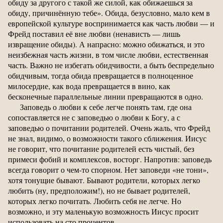
обиду за другого с такой же силой, как обижаешься за
обиду, причинённую тебе». Обида, безусловно, мало кем в
европейской культуре воспринимается как часть любви — и
Фрейд поставил её вне любви (ненависть — лишь
извращение обиды). А напрасно: можно обижаться, и это
неизбежная часть жизни, в том числе любви, естественная
часть. Важно не избегать обидчивости, а быть беспредельно
обидчивым, тогда обида превращается в полноценное
милосердие, как вода превращается в вино, как
бесконечные параллельные линии превращаются в одно.
Заповедь о любви к себе легче понять там, где она
сопоставляется не с заповедью о любви к Богу, а с
заповедью о почитании родителей. Очень жаль, что Фрейд
не знал, видимо, о возможности такого сближения. Иисус
не говорит, что почитание родителей есть чистый, без
примеси фобий и комплексов, восторг. Напротив: заповедь
всегда говорит о чем-то спорном. Нет заповеди «не тони»,
хотя тонущие бывают. Бывают родители, которых легко
любить (ну, предположим!), но не бывает родителей,
которых легко почитать. Любить себя не легче. Но
возможно, и эту маленькую возможность Иисус просит
использовать на сто процентов.