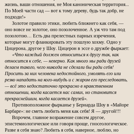
жизнь, ваши отношения, не Моя каноническая территория...
По Моей части сад — вот к тому дереву, будь так добр, не
подходи!»
Золотое правило этики, любить ближнего как себя, —
оно вовсе не золотое, оно позолоченное. А уж что там под
позолотою… Есть два прелестных парных изречения,
которые могут фланкировать эту пошлую хохму. Одно у
Цицерона, другое у Шоу. Цицерон в эссе о дружбе фыркает:
«Что каждый должен относиться к другу так, как
относится к себе, — неверно. Как много мы ради друзей
делаем такого, чего никогда не сделали бы ради себя!
Просить за них человека недостойного, умолять его или
резко нападать на кого-нибудь и с жаром его преследовать,
— всё это недостаточно прекрасно в нравственном
отношении, когда касается нас самих, но становится
прекраснейшим, когда касается друзей».
Противоположное фырканье у Бернарда Шоу в «Майоре
Барбаре»: не сметь любить меня как себя! Я — другой!!!
Впрочем, главное возражение совсем другое,
эпистемиологическое или говоря проще, гносеологическое.
Разве я себя знаю? Любить я себя, наверное, люблю, но