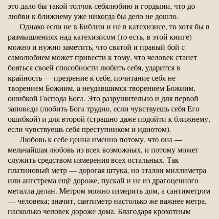
это дало бы такой толчок себялюбию и гордыни, что до
любви к ближнему уже никогда бы дело не дошло.
Однако если не в Библии и не в катехизисе, то хотя бы в
размышлениях над катехизисом (то есть, в этой книге)
можно и нужно заметить, что святой и правый бой с
самолюбием может привести к тому, что человек станет
бояться своей способности любить себя, ударится в
крайность — презрение к себе, почитание себя не
творением Божиим, а неудавшимся творением Божиим,
ошибкой Господа Бога. Это разрушительно и для первой
заповеди (любить Бога трудно, если чувствуешь себя Его
ошибкой) и для второй (страшно даже подойти к ближнему,
если чувствуешь себя преступником и идиотом).
Любовь к себе ценна именно потому, что она —
мельчайшая любовь из всех возможных, и потому может
служить средством измерения всех остальных. Так
платиновый метр — дорогая штука, но эталон миллиметра
или ангстрема ещё дороже, пускай и не из драгоценного
металла делан. Метром можно измерить дом, а сантиметром
— человека; значит, сантиметр настолько же важнее метра,
насколько человек дороже дома. Благодаря крохотным