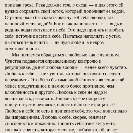
признак греха. Река должна течь в океан — и для этого ей
нужно сохранять свой исток, который пополняет её водой.
Странно было бы сказать океану: «Я тебя люблю, так
наполняй меня водой!» Бог и так наполняет нас — ведь в
родник вода поступает с неба. Это надо принять и любить
себя, источник всего в себе. Пытаться наполнять с устья,
пытаться течь вспять — не чудо любви, а невроз
опустошённости.
Мы пытаемся обращаться с любовью как с чувством.
Чувства поддаются определенному контролю и
регулировке, да вот любовь вообще — менее всего чувство.
Любовь к себе — не чувство, которое постоянно следует
переживать. Это была бы самовлюблённость, явление ещё
менее продуктивное и намного более противное, чем
влюблённость в другого. Любовь к себе не надо и
воспитывать, развивать. Любовь к себе попросту
присутствует в человеке, и достаточно не отрицать её.
Любовь к себе не есть и принятие себя, это уже попахивало
бы извращением. Любовь к себе, скорее, означает
способность к покаянию. Любить себя означает уметь
слышать совесть, которая меня же, любимого, обличает —