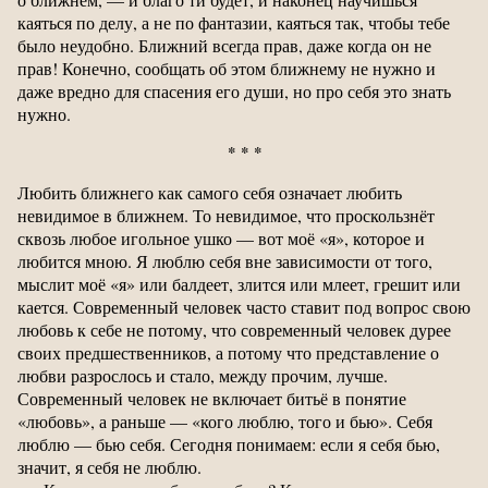
каяться по делу, а не по фантазии, каяться так, чтобы тебе
было неудобно. Ближний всегда прав, даже когда он не
прав! Конечно, сообщать об этом ближнему не нужно и
даже вредно для спасения его души, но про себя это знать
нужно.
* * *
Любить ближнего как самого себя означает любить
невидимое в ближнем. То невидимое, что проскользнёт
сквозь любое игольное ушко — вот моё «я», которое и
любится мною. Я люблю себя вне зависимости от того,
мыслит моё «я» или балдеет, злится или млеет, грешит или
кается. Современный человек часто ставит под вопрос свою
любовь к себе не потому, что современный человек дурее
своих предшественников, а потому что представление о
любви разрослось и стало, между прочим, лучше.
Современный человек не включает битьё в понятие
«любовь», а раньше — «кого люблю, того и бью». Себя
люблю — бью себя. Сегодня понимаем: если я себя бью,
значит, я себя не люблю.