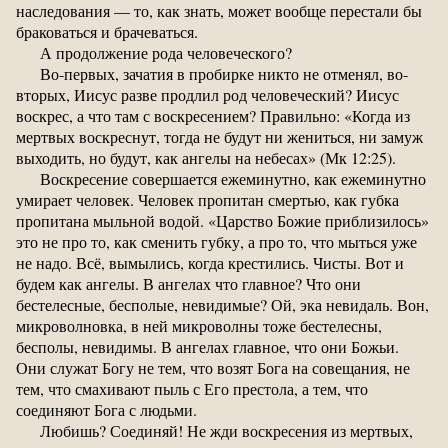
наследования — то, как знать, может вообще перестали бы
браковаться и брачеваться.
А продолжение рода человеческого?
Во-первых, зачатия в пробирке никто не отменял, во-
вторых, Иисус разве продлил род человеческий? Иисус
воскрес, а что там с воскресением? Правильно: «Когда из
мертвых воскреснут, тогда не будут ни жениться, ни замуж
выходить, но будут, как ангелы на небесах» (Мк 12:25).
Воскресение совершается ежеминутно, как ежеминутно
умирает человек. Человек пропитан смертью, как губка
пропитана мыльной водой. «Царство Божие приблизилось»
это не про то, как сменить губку, а про то, что мыться уже
не надо. Всё, вымылись, когда крестились. Чисты. Вот и
будем как ангелы. В ангелах что главное? Что они
бестелесные, бесполые, невидимые? Ой, эка невидаль. Вон,
микроволновка, в ней микроволны тоже бестелесны,
бесполы, невидимы. В ангелах главное, что они Божьи.
Они служат Богу не тем, что возят Бога на совещания, не
тем, что смахивают пыль с Его престола, а тем, что
соединяют Бога с людьми.
Любишь? Соединяй! Не жди воскресения из мертвых,