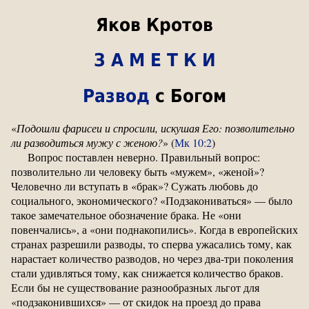
Яков Кротов
З А М Е Т К И
Развод
с Богом
«
Подошли фарисеи и спросили, искушая Его: позволительно
ли разводиться мужу с женою?
» (
Мк 10:2
)
Вопрос поставлен неверно. Правильный вопрос:
позволительно ли человеку быть «мужем», «женой»?
Человечно ли вступать в «брак»? Сужать любовь до
социального, экономического? «Подзакониваться» — было
такое замечательное обозначение брака. Не «они
повенчались», а «они поднакопились». Когда в европейских
странах разрешили разводы, то сперва ужасались тому, как
нарастает количество разводов, но через два-три поколения
стали удивляться тому, как снижается количество браков.
Если бы не существование разнообразных льгот для
«подзаконившихся» — от скидок на проезд до права