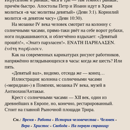
причём быстро. Апостолы Петр и Иоанн идут в Храм
молиться «в час молитвы девятый» (Деян 3:1). Корнилий
молится «в девятом часу» (Деян 10:30).
На мозаике IV века человек смотрит на колонну с
солнечными часами, прямо-таки рвёт на себе ворот рубахи,
ноги подкашиваются, и облегчённо вздыхает: «Девятый
прошёл!», «Энатэ парэласен!». ΕΝΑΤΗ ΠΑΡΗΛΑΣΕΝ.
ἐνάτη παρήλασεν.
Как на современных карикатурах рисуют работников,
напряжённо вглядывающихся в часы: когда же шесть? Или
пять.
«Девятый вал», видимо, отсюда же — конец…
Иллюстрация: колонна с солнечными часами
(«меридиан») в Помпеях, мозаика IV века, музей в
Антиохии/Антакьи.
Крест с солнечными часами — XII век, один из
древнейших в Европе, но, конечно, рестарированный.
Стоит на главной Рыночной площади Трира.
См.:
Время
-
Работа
-
История человечества
-
Человек
-
Вера
-
Христос
-
Свобода
-
На первую страницу