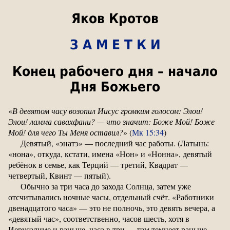
Яков Кротов
З А М Е Т К И
Конец рабочего дня – начало
Дня Божьего
«
В девятом часу возопил Иисус громким голосом: Элои!
Элои! ламма савахфани? — что значит: Боже Мой! Боже
Мой! для чего Ты Меня оставил?
» (
Мк 15:34
)
Девятый, «энатэ» — последний час работы. (Латынь:
«нона», откуда, кстати, имена «Нон» и «Нонна», девятый
ребёнок в семье, как Терций — третий, Квадрат —
четвертый, Квинт — пятый).
Обычно за три часа до захода Солнца, затем уже
отсчитывались ночные часы, отдельный счёт. «Работники
двенадцатого часа» — это не полночь, это девять вечера, а
«девятый час», соответственно, часов шесть, хотя в
Иерусалиме и раньше, часа в три — там темнеет раньше,