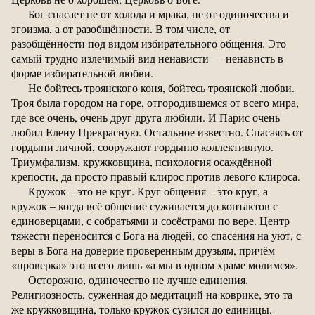
Бог спасает не от холода и мрака, не от одиночества и
эгоизма, а от разобщённости. В том числе, от
разобщённости под видом избирательного общения. Это
самый трудно излечимый вид ненависти — ненависть в
форме избирательной любви.
Не бойтесь троянского коня, бойтесь троянской любви.
Троя была городом на горе, отгородившемся от всего мира,
где все очень, очень друг друга любили. И Парис очень
любил Елену Прекрасную. Остальное известно. Спасаясь от
гордыни личной, сооружают гордыню коллективную.
Триумфализм, кружковщина, психология осаждённой
крепости, да просто правый клирос против левого клироса.
Кружок – это не круг. Круг общения – это круг, а
кружок – когда всё общение суживается до контактов с
единоверцами, с собратьями и сосёстрами по вере. Центр
тяжести переносится с Бога на людей, со спасения на уют, с
веры в Бога на доверие проверенным друзьям, причём
«проверка» это всего лишь «а мы в одном храме молимся».
Осторожно, одиночество не лучше единения.
Религиозность, суженная до медитаций на коврике, это та
же кружковщина, только кружок сузился до единицы.