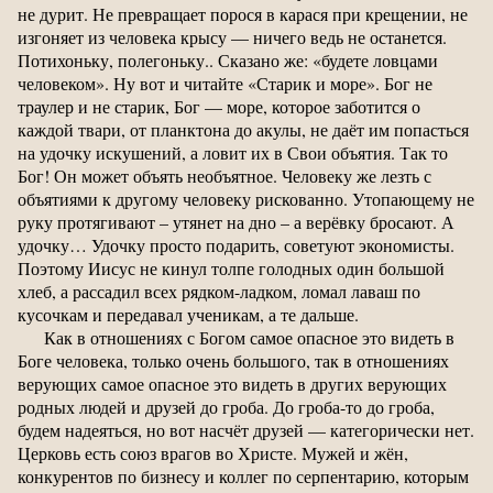
не дурит. Не превращает порося в карася при крещении, не
изгоняет из человека крысу — ничего ведь не останется.
Потихоньку, полегоньку.. Сказано же: «будете ловцами
человеком». Ну вот и читайте «Старик и море». Бог не
траулер и не старик, Бог — море, которое заботится о
каждой твари, от планктона до акулы, не даёт им попасться
на удочку искушений, а ловит их в Свои объятия. Так то
Бог! Он может объять необъятное. Человеку же лезть с
объятиями к другому человеку рискованно. Утопающему не
руку протягивают – утянет на дно – а верёвку бросают. А
удочку… Удочку просто подарить, советуют экономисты.
Поэтому Иисус не кинул толпе голодных один большой
хлеб, а рассадил всех рядком-ладком, ломал лаваш по
кусочкам и передавал ученикам, а те дальше.
Как в отношениях с Богом самое опасное это видеть в
Боге человека, только очень большого, так в отношениях
верующих самое опасное это видеть в других верующих
родных людей и друзей до гроба. До гроба-то до гроба,
будем надеяться, но вот насчёт друзей — категорически нет.
Церковь есть союз врагов во Христе. Мужей и жён,
конкурентов по бизнесу и коллег по серпентарию, которым