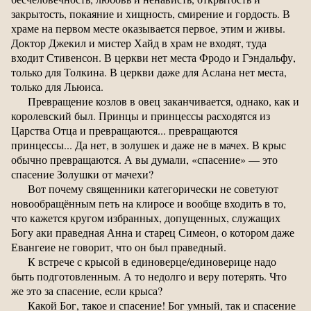
закрытость, покаяние и хищность, смирение и гордость. В
храме на первом месте оказывается первое, этим и живы.
Доктор Джекил и мистер Хайд в храм не входят, туда
входит Стивенсон. В церкви нет места Фродо и Гэндальфу,
только для Толкина. В церкви даже для Аслана нет места,
только для Льюиса.
Превращение козлов в овец заканчивается, однако, как и
королевский был. Принцы и принцессы расходятся из
Царства Отца и превращаются... превращаются
принцессы... Да нет, в золушек и даже не в мачех. В крыс
обычно превращаются. А вы думали, «спасение» — это
спасение Золушки от мачехи?
Вот почему священники категорически не советуют
новообращённым петь на клиросе и вообще входить в то,
что кажется кругом избранных, допущенных, служащих
Богу аки праведная Анна и старец Симеон, о котором даже
Евангеие не говорит, что он был праведный.
К встрече с крысой в единоверце/единоверице надо
быть подготовленным. А то недолго и веру потерять. Что
же это за спасение, если крыса?
Какой Бог, такое и спасение! Бог умный, так и спасение