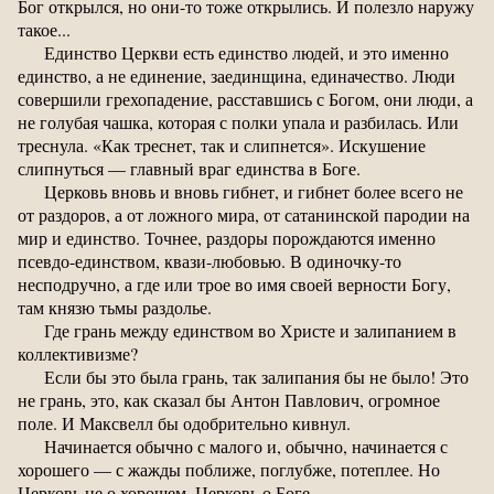
Бог открылся, но они-то тоже открылись. И полезло наружу
такое...
Единство Церкви есть единство людей, и это именно
единство, а не единение, заединщина, единачество. Люди
совершили грехопадение, расставшись с Богом, они люди, а
не голубая чашка, которая с полки упала и разбилась. Или
треснула. «Как треснет, так и слипнется». Искушение
слипнуться — главный враг единства в Боге.
Церковь вновь и вновь гибнет, и гибнет более всего не
от раздоров, а от ложного мира, от сатанинской пародии на
мир и единство. Точнее, раздоры порождаются именно
псевдо-единством, квази-любовью. В одиночку-то
несподручно, а где или трое во имя своей верности Богу,
там князю тьмы раздолье.
Где грань между единством во Христе и залипанием в
коллективизме?
Если бы это была грань, так залипания бы не было! Это
не грань, это, как сказал бы Антон Павлович, огромное
поле. И Максвелл бы одобрительно кивнул.
Начинается обычно с малого и, обычно, начинается с
хорошего — с жажды поближе, поглубже, потеплее. Но
Церковь не о хорошем, Церковь о Боге.