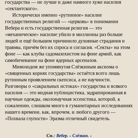
государства — не лучше и даже намного хуже насилия
«сектантского».
Исторически именно «рутинное» насилие
государственных религий — «церковь» в понимании
Вебера и есть государственная религия — это
«механическое» насилие убило в миллионы раз больше
людей и ещё большим причинило духовные страдания и
травмы, причём без их спроса и согласия. «Секты» на этом
фоне — как клубы садомазохистом на фоне армий, как
самобичевание на фоне ядерных арсеналов.
Мимоходом же упомянутая Слёзкиным аксиома о
«священных корнях государства» остаётся всего лишь
рутинным проявлением скепсиса, а не научности.
Разговоры о «сакральных истоках» государства и всякого
насилия — это модная публицистика, задрапированная в
научные одежды, околонаучная эссеистика, которой, к
сожалению, слишком много в гуманитарных исследованиях
нашего времени, как, впрочем, и любого другого —
«Похвала глупости» Эразма отличный свидетель.
См.:
Вебер
. -
Слёзкин
. -