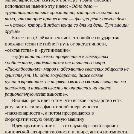
использовал именно эту идею: «
Одно дело —
«рутинизированный» христианин, который исходит из
того, что второе пришествие — фигура речи; другое дело
— человек, который ждет конца со дня на день. Тут эмоции
другие
».
Более того, Слёзкин считает, что любое государство
проходит (если не гибнет) путь от экстатичности,
«сектантства» к «рутинизации»:
««Дух капитализма» процветает в замкнутых
сообществах, отделившихся от нечистого мира. ...
«Расколдованных» миров и абсолютно светских обществ не
существует. Ни одно государство, даже самое
рутинизированное, не теряет связь со своими священными
истоками, и никакая власть не опирается на чисто
рациональную легитимность».
Видимо, речь идёт о том, что всякое государство есть
результат насилия, фанатичной энергичности,
«пассионарности», а потом превращается в
бюрократическую бездушную машину.
Идея «рутинизации» — это наукообразный вариант
цинической антирелигиозности и, шире, анти-системности,