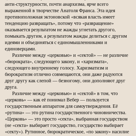
анти-структурности, почти анархизма, ярче всего
выраженной в творчестве Анатоля Франса. Эта идея
противоположная эктоновской «всякая власть имеет
тенденцию развращать», потому что «развращение»
оказывается результатом не жажды угнетать другого,
помыкать другим, а результатом жажды делиться с другим
идеями и объединяться с единомышленниками и
единоверцами.
Различие между «церковью» и «сектой» — не различие
«бюрократа», следующего закону, и «харизмата»,
следующего внутреннему голосу. Харизматизм и
бюрократизм отлично совмещаются, они даже радуются
друг другу как слепой — безногому, они дополняют друг
друга.
Различие между «церковью» и «сектой» в том, что
«церковь» — как её понимал Вебер — пользуется
государственным аппаратом для самоутверждения. Её
«рутина» — это рутина государственного чиновничества.
«Церковь» — это просто «секта», выбранная государством
(не «секта» выбирает государство, государство выбирает
«секту»). Рутинное, бюрократическое, «по закону» насилие