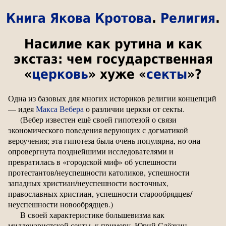
Книга Якова Кротова
.
Религия
.
Насилие как рутина и как
экстаз: чем государственная
«
церковь
» хуже «
секты
»?
Одна из базовых для многих историков религии концепций
— идея
Макса Вебера
о различии церкви от секты.
(Вебер известен ещё своей гипотезой о связи
экономического поведения верующих с догматикой
вероучения; эта гипотеза была очень популярна, но она
опровергнута позднейшими исследователями и
превратилась в «городской миф» об успешности
протестантов/неуспешности католиков, успешности
западных христиан/неуспешности восточных,
православных христиан, успешности старообрядцев/
неуспешности новообрядцев.)
В своей характеристике большевизма как
милленаристской секты, к примеру, Юрий Слёзкин