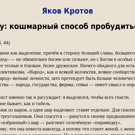
Яков Кротов
гу: кошмарный способ пробудить
 44).
ние как выделение, причём в сторону большей славы, большего 
од» — не обязательно богаче или сильнее, но с Богом в особых 
е тесные и близкие, более дружеские. Ничего обидного для ос
лективизма. «Народ», как и всякий коллектив, всякое сообществ
арод» меньше личности, зато претендует быть больше человечест
ства — народа, государства, фирмы, семьи — имеет смысл и опра
ст именно так и рассуждает: я выделился, чтобы всех спасти.
ое бывает, как и гибель.
ик из шаров, а один шар выделяют: ставят отдельно. Для спасе
им треугольником. Они спасутся — ринутся к своему предназначе
(«избранный») шар — разгонит сплочённую «пирамидку».
у, что она невеста навсегда, а потому что станет женой, с жени
овении, а не в самоизоляции. Не в попытке сделать других подо