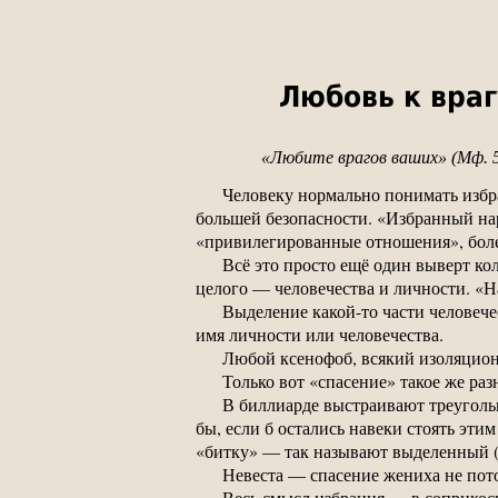
Любовь к вра
«Любите врагов ваших» (Мф. 5,
Человеку нормально понимать избра
большей безопасности. «Избранный нар
«привилегированные отношения», боле
Всё это просто ещё один выверт кол
целого — человечества и личности. «Н
Выделение какой-то части человече
имя личности или человечества.
Любой ксенофоб, всякий изоляциони
Только вот «спасение» такое же разн
В биллиарде выстраивают треугольн
бы, если б остались навеки стоять эт
«битку» — так называют выделенный 
Невеста — спасение жениха не потом
Весь смысл избрания — в соприкосн