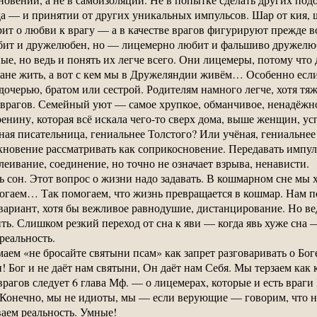
а — и принятии от других уникальных импульсов. Шар от кия, ш
т о любви к врагу — а в качестве врагов фигурируют прежде вс
любит и дружелюбен, но — лицемерно любит и фальшиво дружелю
ые, но ведь и понять их легче всего. Они лицемеры, потому что д
стане жить, а вот с кем мы в Дружеляндии живём… Особенно ес
дочерью, братом или сестрой. Родителям намного легче, хотя тя
 врагов. Семейный уют — самое хрупкое, обманчивое, ненадёжно
ренину, которая всё искала чего-то сверх дома, выше женщин, у
ная писательница, гениальнее Толстого? Или учёная, гениальн
кновение рассматривать как соприкосновение. Передавать импул
леивание, соединение, но точно не означает взрыва, ненависти.
ть сон. Этот вопрос о жизни надо задавать. В кошмарном сне мы
гаем… Так помогаем, что жизнь превращается в кошмар. Нам по
вариант, хотя бы вежливое равнодушие, дистанцирование. Но вед
ить. Слишком резкий переход от сна к яви — когда явь хуже сна
реальность.
м «не бросайте святыни псам» как запрет разговаривать о Боге 
! Бог и не даёт нам святыни, Он даёт нам Себя. Мы терзаем как 
рагов следует 6 глава Мф. — о лицемерах, которые и есть враги 
. Конечно, мы не идиоты, мы — если верующие — говорим, что н
аем реальность. Умные!