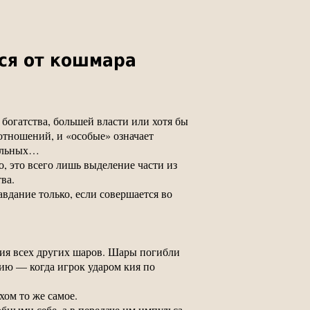
ся от кошмара
богатства, большей власти или хотя бы
отношений, и «особые» означает
тальных…
о, это всего лишь выделение части из
ва.
вдание только, если совершается во
ния всех других шаров. Шары погибли
нию — когда игрок ударом кия по
хом то же самое.
бными себе, а в передаче им импульса,