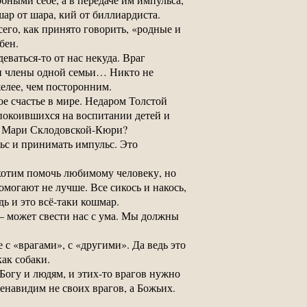
ар от шара, кий от биллиардиста.
его, как принято говорить, «родные и
бен.
еваться-то от нас некуда. Враг
ли члены одной семьи… Никто не
желее, чем посторонним.
е счастье в мире. Недаром Толстой
спокоившихся на воспитании детей и
ее Мари Склодовской-Кюри?
ьс и принимать импульс. Это
 хотим помочь любимому человеку, но
могают не лучше. Все сикось и накось,
ь и это всё-таки кошмар.
 — может свести нас с ума. Мы должны
с «врагами», с «другими». Да ведь это
как собаки.
Богу и людям, и этих-то врагов нужно
енавидим не своих врагов, а Божьих.