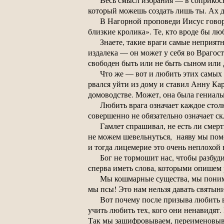
который можешь создать лишь ты. Ах д
В Нагорной проповеди Иисус говори
близкие кролика». Те, кто вроде бы 
Знаете, такие враги самые неприятн
издалека — он может у себя во Враго
свободен быть или не быть сыном или 
Что же — вот и любить этих самых
рвался уйти из дому и ставил Анну Ка
домоводстве. Может, она была гениаль
Любить врага означает каждое стол
совершенно не обязательно означает ск
Гамлет спрашивал, не есть ли смер
не можем шевельнуться, наяву мы помо
и тогда лицемерие это очень неплохой 
Бог не тормошит нас, чтобы разбуд
сперва иметь слова, которыми опишем 
Мы кошмарные существа, мы понимае
мы псы! Это нам нельзя давать святыни
Вот почему после призыва любить в
учить любить тех, кого они ненавидят
Так мы зашифровываем, переименовыв