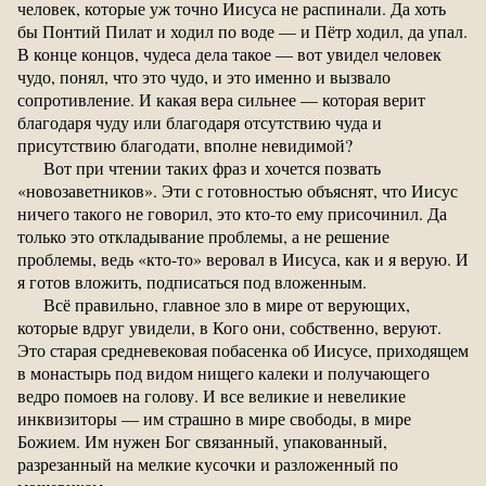
человек, которые уж точно Иисуса не распинали. Да хоть
бы Понтий Пилат и ходил по воде — и Пётр ходил, да упал.
В конце концов, чудеса дела такое — вот увидел человек
чудо, понял, что это чудо, и это именно и вызвало
сопротивление. И какая вера сильнее — которая верит
благодаря чуду или благодаря отсутствию чуда и
присутствию благодати, вполне невидимой?
Вот при чтении таких фраз и хочется позвать
«новозаветников». Эти с готовностью объяснят, что Иисус
ничего такого не говорил, это кто-то ему присочинил. Да
только это откладывание проблемы, а не решение
проблемы, ведь «кто-то» веровал в Иисуса, как и я верую. И
я готов вложить, подписаться под вложенным.
Всё правильно, главное зло в мире от верующих,
которые вдруг увидели, в Кого они, собственно, веруют.
Это старая средневековая побасенка об Иисусе, приходящем
в монастырь под видом нищего калеки и получающего
ведро помоев на голову. И все великие и невеликие
инквизиторы — им страшно в мире свободы, в мире
Божием. Им нужен Бог связанный, упакованный,
разрезанный на мелкие кусочки и разложенный по