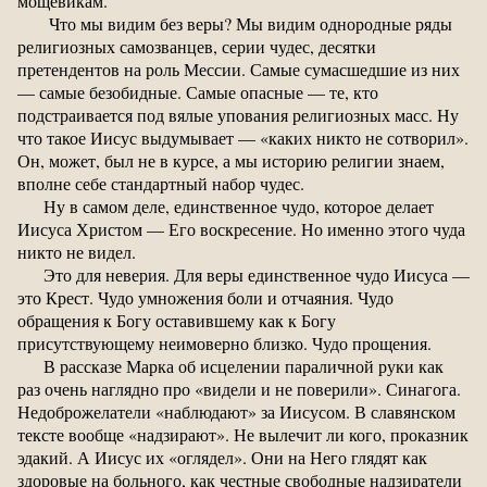
мощевикам.
Что мы видим без веры? Мы видим однородные ряды
религиозных самозванцев, серии чудес, десятки
претендентов на роль Мессии. Самые сумасшедшие из них
— самые безобидные. Самые опасные — те, кто
подстраивается под вялые упования религиозных масс. Ну
что такое Иисус выдумывает — «каких никто не сотворил».
Он, может, был не в курсе, а мы историю религии знаем,
вполне себе стандартный набор чудес.
Ну в самом деле, единственное чудо, которое делает
Иисуса Христом — Его воскресение. Но именно этого чуда
никто не видел.
Это для неверия. Для веры единственное чудо Иисуса —
это Крест. Чудо умножения боли и отчаяния. Чудо
обращения к Богу оставившему как к Богу
присутствующему неимоверно близко. Чудо прощения.
В рассказе Марка об исцелении параличной руки как
раз очень наглядно про «видели и не поверили». Синагога.
Недоброжелатели «наблюдают» за Иисусом. В славянском
тексте вообще «надзирают». Не вылечит ли кого, проказник
эдакий. А Иисус их «оглядел». Они на Него глядят как
здоровые на больного, как честные свободные надзиратели