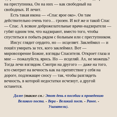
на преступника, Он на них — как свободный на
свободных. И лечит.
Есть такая икона — «Спас ярое око». Он там
действительно очень того… грозен. И всё же и такой Спас
— Спас. А всякие доброжелательные врачи-надзиратели —
губят одним тем, что надзирают, вместо того, чтобы
спуститься и побыть рядом с больным или с преступником.
Иисус глядит сердито, но — исцеляет. Заклеймил — и
пошёл умирать за тех, кого заклеймил. Вот —
мировоззрение Божие, взгляды Спасителя. Откроет глаза и
мне — пожалуйста, ярись. Но — исцеляй. Ах, не можешь?
Тогда лечи взглядом. Смотри на другого — даже на того,
кто смотрит на вечность как на препятствие у себя на
дороге, подлежащее сносу — так, чтобы разглядеть
вечность, в которой недостатки исчезнут, а другой
останется.
Далее
(также см.:
Этот день в пособии к проведению
Великого поста
. -
Вера
-
Великий пост
. -
Ранее
. -
Указатели).