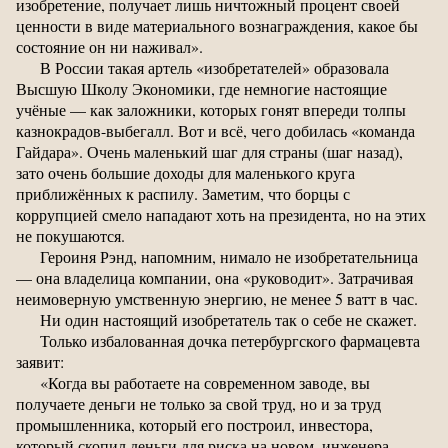
изобретение, получает лишь ничтожный процент своей
ценности в виде материального вознаграждения, какое бы
состояние он ни наживал».
В России такая артель «изобретателей» образовала
Высшую Школу Экономики, где немногие настоящие
учёные — как заложники, которых гонят впереди толпы
казнокрадов-выбегалл. Вот и всё, чего добилась «команда
Гайдара». Очень маленький шаг для страны (шаг назад),
зато очень большие доходы для маленького круга
приближённых к распилу. Заметим, что борцы с
коррупцией смело нападают хоть на президента, но на этих
не покушаются.
Героиня Рэнд, напомним, нимало не изобретательница
— она владелица компании, она «руководит». Затрачивая
неимоверную умственную энергию, не менее 5 ватт в час.
Ни один настоящий изобретатель так о себе не скажет.
Только избалованная дочка петербургского фармацевта
заявит:
«Когда вы работаете на современном заводе, вы
получаете деньги не только за свой труд, но и за труд
промышленника, который его построил, инвестора,
который скопил деньги для риска на новом, инженера,