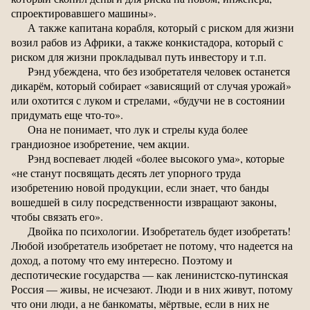
спроектировавшего машины».
А также капитана корабля, который с риском для жизни
возил рабов из Африки, а также конкистадора, который с
риском для жизни прокладывал путь инвестору и т.п.
Рэнд убеждена, что без изобретателя человек останется
дикарём, который собирает «зависящий от случая урожай»
или охотится с луком и стрелами, «будучи не в состоянии
придумать еще что-то».
Она не понимает, что лук и стрелы куда более
грандиозное изобретение, чем акции.
Рэнд воспевает людей «более высокого ума», которые
«не станут посвящать десять лет упорного труда
изобретению новой продукции, если знает, что банды
вошедшей в силу посредственности извращают законы,
чтобы связать его».
Двойка по психологии. Изобретатель будет изобретать!
Любой изобретатель изобретает не потому, что надеется на
доход, а потому что ему интересно. Поэтому и
деспотические государства — как ленинистско-путинская
Россия — живы, не исчезают. Люди и в них живут, потому
что они люди, а не банкоматы, мёртвые, если в них не