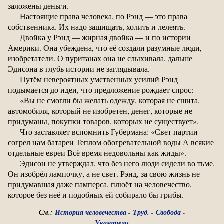
заложены деньги.
Настоящие права человека, по Рэнд — это права
собственника. Их надо защищать, холить и лелеять.
Двойка у Рэнд — жирная двойка — и по истории
Америки. Она убеждена, что её создали разумные люди,
изобретатели. О пуританах она не слыхивала, дальше
Эдисона в глубь истории не заглядывала.
Путём невероятных умственных усилий Рэнд
подымается до идеи, что предложение рождает спрос:
«Вы не смогли бы желать одежду, которая не сшита,
автомобиля, который не изобретен, денег, которые не
придуманы, покупки товаров, которых не существует».
Что заставляет вспомнить Губермана: «Свет партии
согрел нам батареи Теплом обогревательной воды А всякие
отдельные евреи Всё время недовольны как жиды».
Эдисон не утверждал, что без него люди сидели во тьме.
Он изобрёл лампочку, а не свет. Рэнд, за свою жизнь не
придумавшая даже памперса, плюёт на человечество,
которое без неё и подобных ей собирало бы грибы.
См.:
История человечества
-
Труд
. -
Свобода
-
Указатели