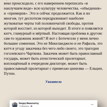
веке происходило, с его намерением переписать «в
наилучшем виде» всю культуру человечества, «объединив»
и «примирив». Это и сейчас продолжается. Как и во
многом, тут деспотизм передразнивает наиболее
жутковатые черты той половинчатой свободы, против
которой восстает, из которой выходит. В итоге и появляется
китч, гламурный и мёртвый. Настоящая проблема в другом:
сам-то художник живой? И вот с Ботичелли у меня лично
большие сомнения. Это не Микеланджело и не Рафаэль, это
китч в угоду заказчика без чего-либо своего, это трагедия
гоголевского Чарткова. Заказчик может быть православный
государь, может быть атеистический пролетариат,
воплощённый в очередном диктаторе, может быть
православный пролетариат с примесью цинизма — Ельцин,
Путин.
Указатели