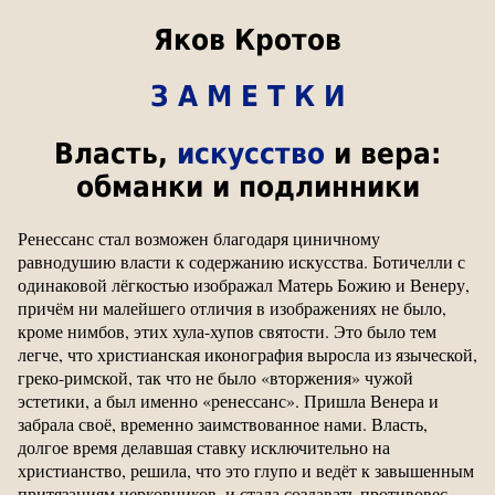
Яков Кротов
З А М Е Т К И
Власть,
искусство
и вера:
обманки и подлинники
Ренессанс стал возможен благодаря циничному
равнодушию власти к содержанию искусства. Ботичелли с
одинаковой лёгкостью изображал Матерь Божию и Венеру,
причём ни малейшего отличия в изображениях не было,
кроме нимбов, этих хула-хупов святости. Это было тем
легче, что христианская иконография выросла из языческой,
греко-римской, так что не было «вторжения» чужой
эстетики, а был именно «ренессанс». Пришла Венера и
забрала своё, временно заимствованное нами. Власть,
долгое время делавшая ставку исключительно на
христианство, решила, что это глупо и ведёт к завышенным
притязаниям церковников, и стала создавать противовес,