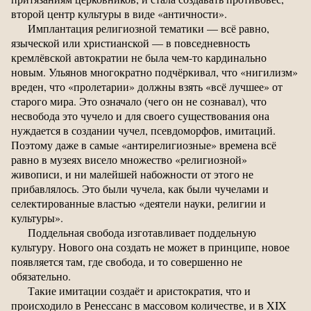
второй центр культуры в виде «античности».
Имплантация религиозной тематики — всё равно,
языческой или христианской — в повседневность
кремлёвской автократии не была чем-то кардинально
новым. Ульянов многократно подчёркивал, что «нигилизм»
вреден, что «пролетарии» должны взять «всё лучшее» от
старого мира. Это означало (чего он не сознавал), что
несвобода это чучело и для своего существования она
нуждается в создании чучел, псевдоморфов, имитаций.
Поэтому даже в самые «антирелигиозные» времена всё
равно в музеях висело множество «религиозной»
живописи, и ни малейшей набожности от этого не
прибавлялось. Это были чучела, как были чучелами и
селектированные властью «деятели науки, религии и
культуры».
Поддельная свобода изготавливает поддельную
культуру. Нового она создать не может в принципе, новое
появляется там, где свобода, и то совершенно не
обязательно.
Такие имитации создаёт и аристократия, что и
происходило в Ренессанс в массовом количестве, и в XIX