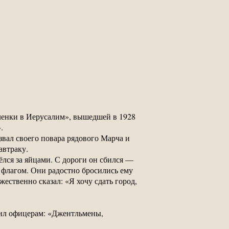
Аленки в Иерусалим», вышедшей в 1928
.
звал своего повара рядового Марча и
автраку.
лся за яйцами. С дороги он сбился —
м флагом. Они радостно бросились ему
ественно сказал: «Я хочу сдать город,
вил офицерам: «Джентльмены,