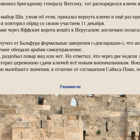
звонил бригадному генералу Ватсону, тот распорядился ключи в
айор Ши, узнав об этом, приказал вернуть ключи и ещё раз при
 и повторил обряд со своим участием 11 декабря.
ми через Яффские ворота вошёл в Иерусалим: англичане полагали
учил от Бальфура формальные заверения («декларация»), что ан
чане обещали арабам самоуправление.
, раздобыл повар яиц или нет. Но отметил, что через две недели
овторял церемонию сдачи ключей всё новым военачальникам. В
ни малейшего значения, в отличие от соглашения Сайкса-Пико, 
.
Указатели