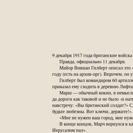
9 декабря 1917 года британские войска
Правда, официально 11 декабря.
Майор Вивиан Гилберт описал это «
году (есть на архив-орг). Впрочем, он
Гилберт был командиром 60 артилле
приказал ему сходить в деревню Лифта,
Марш — обычный кокни, в немыслим
да дороги как таковой и не было -и н
навстречу: «Вы британский солдат?» С
будьте любезны. Вот ключи, держите!».
«Мне не нужен ваш город, мне нуж
В конце концов, Марч вернулся в к
Иерусалим пал».