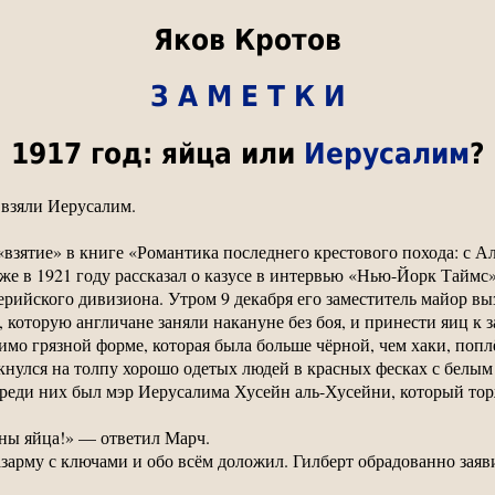
Яков Кротов
З А М Е Т К И
1917 год: яйца или
Иерусалим
?
 взяли Иерусалим.
взятие» в книге «Романтика последнего крестового похода: с 
 уже в 1921 году рассказал о казусе в интервью «Нью-Йорк Таймс»
рийского дивизиона. Утром 9 декабря его заместитель майор вы
 которую англичане заняли накануне без боя, и принести яиц к з
о грязной форме, которая была больше чёрной, чем хаки, поплё
аткнулся на толпу хорошо одетых людей в красных фесках с белы
реди них был мэр Иерусалима Хусейн аль-Хусейни, который торж
ны яйца!» — ответил Марч.
азарму с ключами и обо всём доложил. Гилберт обрадованно зая