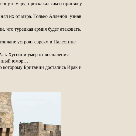
ернуть мэру, прискакал сам и принял у
нял их от мэра. Только Алленби, узнав
, что турецкая армия будет атаковать.
гличане устроят евреям в Палестине
 Аль-Хусеини умер от воспаления
оенный юмор…
по которому Британии достались Ирак и