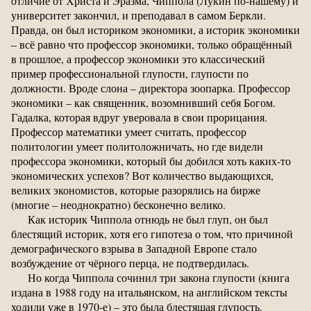
отличие от Христа и Эразма, Чиппола (Лукин по-нашему) и
университет закончил, и преподавал в самом Беркли.
Правда, он был историком экономики, а историк экономики
– всё равно что профессор экономики, только обращённый
в прошлое, а профессор экономики это классический
пример профессиональной глупости, глупости по
должности. Вроде слона – директора зоопарка. Профессор
экономики – как священник, возомнивший себя Богом.
Гадалка, которая вдруг уверовала в свои прорицания.
Профессор математики умеет считать, профессор
политологии умеет политоложничать, но где видели
профессора экономики, который бы добился хоть каких-то
экономических успехов? Вот количество выдающихся,
великих экономистов, которые разорялись на бирже
(многие – неоднократно) бесконечно велико.
Как историк Чиппола отнюдь не был глуп, он был
блестящий историк, хотя его гипотеза о том, что причиной
демографического взрыва в Западной Европе стало
возбуждение от чёрного перца, не подтвердилась.
Но когда Чиппола сочинил три закона глупости (книга
издана в 1988 году на итальянском, на английском тексты
ходили уже в 1970-е) – это была блестящая глупость.