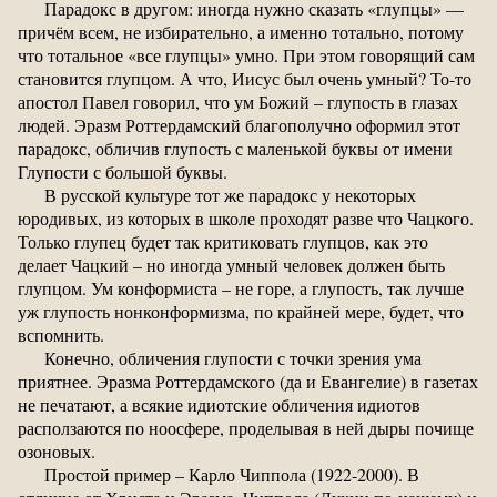
Парадокс в другом: иногда нужно сказать «глупцы» —
причём всем, не избирательно, а именно тотально, потому
что тотальное «все глупцы» умно. При этом говорящий сам
становится глупцом. А что, Иисус был очень умный? То-то
апостол Павел говорил, что ум Божий – глупость в глазах
людей. Эразм Роттердамский благополучно оформил этот
парадокс, обличив глупость с маленькой буквы от имени
Глупости с большой буквы.
В русской культуре тот же парадокс у некоторых
юродивых, из которых в школе проходят разве что Чацкого.
Только глупец будет так критиковать глупцов, как это
делает Чацкий – но иногда умный человек должен быть
глупцом. Ум конформиста – не горе, а глупость, так лучше
уж глупость нонконформизма, по крайней мере, будет, что
вспомнить.
Конечно, обличения глупости с точки зрения ума
приятнее. Эразма Роттердамского (да и Евангелие) в газетах
не печатают, а всякие идиотские обличения идиотов
расползаются по ноосфере, проделывая в ней дыры почище
озоновых.
Простой пример – Карло Чиппола (1922-2000). В