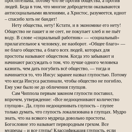
простительны, потому что не против общества, а против
людей. Беда в том, что многие добродетели оказываются
антисоциальными явлениями, а Христос, разумеется, идиот
– спасибо хоть не бандит!
Нету общества, нету! Кстати, и в экономике его нету!
Общество не пашет и не сеет, не покупает хлеб и не пьёт
воду. В слове «социальный работник» — «социальный»
прилагательное к человеку, не наоборот. «Общее благо» —
не благо общества, а благо всех людей, которых для
простоты называют обществом. Когда это забывают и
начинают рассуждать о том, что лучше одного человека
казнить, чем дать погубить всё общество, — тогда и
начинается то, что Иисус заранее назвал глупостью. Потому
что когда Иисуса распинали, чтобы общество не погибло,
Ему уже было не до обличения глупцов.
Сам Чиппола первым законом глупости поставил,
впрочем, утверждение: «Все недооценивают количество
глупцов». Да, глупо недооценивать глупость – глупее
только думать, что глупость локализована в глупцах. Мудро
знать, что на всякого мудреца довольно простоты.
Богословие это называет первородным грехом. Все
мудрецы – и все глупы! Классификация глупость, если