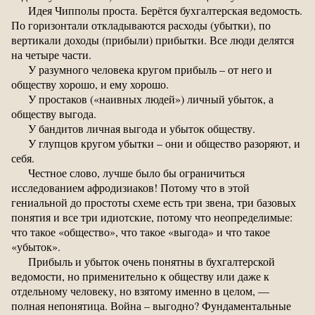
Идея Чипполы проста. Берётся бухгалтерская ведомость.
По горизонтали откладываются расходы (убытки), по
вертикали доходы (прибыли) прибытки. Все люди делятся
на четыре части.
У разумного человека кругом прибыль – от него и
обществу хорошо, и ему хорошо.
У простаков («наивных людей») личный убыток, а
обществу выгода.
У бандитов личная выгода и убыток обществу.
У глупцов кругом убытки – они и общество разоряют, и
себя.
Честное слово, лучше было бы ограничиться
исследованием афродизиаков! Потому что в этой
гениальной до простоты схеме есть три звена, три базовых
понятия и все три идиотские, потому что неопределимые:
что такое «общество», что такое «выгода» и что такое
«убыток».
Прибыль и убыток очень понятны в бухгалтерской
ведомости, но применительно к обществу или даже к
отдельному человеку, но взятому именно в целом, —
полная непонятица. Война – выгодно? Фундаментальные