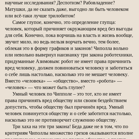
научные исследования? Деспотизм? Рабовладение?
Матушки, да не сказать даже, выгодно ли быть человеком
или всё-таки лучше трилобитом!
Самое глупое, конечно, это определение глупца:
человек, который причиняет окружающим вред без выгоды
для себя. Конечно, пока ворчишь на власть и жизнь вообще,
звучит мило, но ведь нельзя ворчать вечно, тем более,
облекая это в форму графиков и законов! Чиполла вольно
или невольно вывернул наизнанку три закона роботехники,
придуманные Азимовым: робот не имеет права причинить
вред человеку, должен повиноваться человеку и заботиться
о себе лишь настолько, насколько это не мешает человеку.
Вместо «человека» — «общество», вместо «робота» —
«человек» — что может быть глупее?
Умный человек по Чипполе – это тот, кто не имеет
права причинять вред обществу или своим бездействием
допустить, чтобы обществу был причинён вред. Умный
человек повинуется обществу и о себе заботится настолько,
насколько это не противоречит служению обществу.
Три хаха на эти три закона! Беда даже не в том, что по
критериям Чиполлы множество грехов оказываются вполне