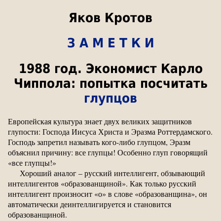
Яков Кротов
З А М Е Т К И
1988 год. Экономист Карло
Чиппола: попытка посчитать
глупцов
Европейская культура знает двух великих защитников
глупости: Господа Иисуса Христа и Эразма Роттердамского.
Господь запретил называть кого-либо глупцом, Эразм
объяснил причину: все глупцы! Особенно глуп говорящий
«все глупцы!»
Хороший аналог – русский интеллигент, обзывающий
интеллигентов «образованщиной». Как только русский
интеллигент произносит «о» в слове «образованщина», он
автоматически деинтеллигируется и становится
образованщиной.