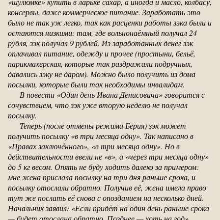
«шулюмке» купить в ларьке сахар, а иногда и масло, колбасу,
консервы, даже коммерческое питание. Заработать это
было не так уж легко, так как расценки работы зэка были и
остаются низкими: там, где вольнонаёмный получал 24
рубля, зэк получал 9 рублей. Из заработанных денег зэк
оплачивал питание, одежду и прочее (простыни, бельё,
парикмахерская, которые так раздражали подручных,
давались зэку не даром). Можно было получить из дома
посылки, которые были так необходимы инвалидам.
В повести «Один день Ивана Денисовича» говорится с
сочувствием, что зэк уже вторую неделю не получал
посылку.
Теперь (после отмены режима Берия) зэк может
получить посылку «в три месяца одну». Так написано в
«Правах заключённого», «в три месяца одну». Но в
действительности ввели не «в», а «через три месяца одну»
до 5 кг весом. Опять не буду ходить далеко за примером:
мне жена прислала посылку на три дня раньше срока, и
посылку отослали обратно. Получив её, жена имела право
тут же послать её снова с опозданием на несколько дней.
Начальник заявил: «Если придёт на один день раньше срока
— будет отослана обратно. Позднее — хоть на год».