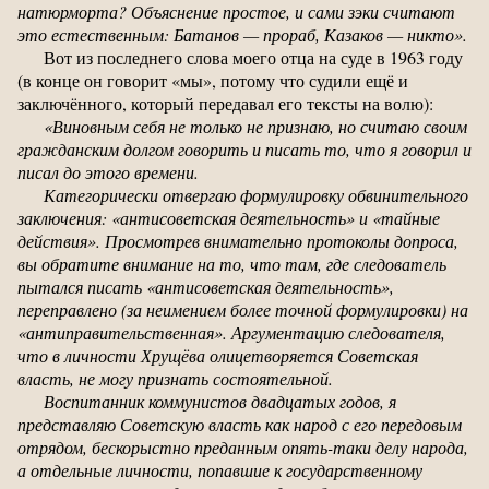
натюрморта? Объяснение простое, и сами зэки считают
это естественным: Батанов — прораб, Казаков — никто».
Вот из последнего слова моего отца на суде в 1963 году
(в конце он говорит «мы», потому что судили ещё и
заключённого, который передавал его тексты на волю):
«Виновным себя не только не признаю, но считаю своим
гражданским долгом говорить и писать то, что я говорил и
писал до этого времени.
Категорически отвергаю формулировку обвинительного
заключения: «антисоветская деятельность» и «тайные
действия». Просмотрев внимательно протоколы допроса,
вы обратите внимание на то, что там, где следователь
пытался писать «антисоветская деятельность»,
переправлено (за неимением более точной формулировки) на
«антиправительственная». Аргументацию следователя,
что в личности Хрущёва олицетворяется Советская
власть, не могу признать состоятельной.
Воспитанник коммунистов двадцатых годов, я
представляю Советскую власть как народ с его передовым
отрядом, бескорыстно преданным опять-таки делу народа,
а отдельные личности, попавшие к государственному