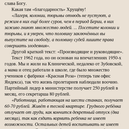
слава Богу.
Какая там «благодарность» Хрущёву!
«Лагеря, колонии, тюрьмы отнюдь не пустуют, а
режим в них ещё более суров, чем в период Берии, в них
заживо гниют множество людей. ... Посетите колонии и
тюрьмы, и я уверен, что половину заключённых вы
выпустите на свободу, а половину судей лишите права
совершать злодеяния».
Другой краткий текст: «Производящие и руководящие».
Текст 1962 года, но он основан на впечатлениях 1950-х
годов. Мы и жили на Клинической, недалеко от Зубовской,
а мама и отец работали в школе, где было множество
учеников с фабрики «Красная Роза» (теперь там офис
Яндекса), так что жизнь пролетариев наблюдали воочию.
Партийный лидер в министерстве получает 250 рублей в
месяц, его секретарша 80 рублей.
«Работница, работающая на шести станках, получает
60-70 рублей. Живёт в тесной квартире. Грудного ребёнка
отлучает от груди, как кончится декретный отпуск (два
месяца), так как ездить кормить ребенка не имеет
возможности. Остальных детей воспитывать не имеет