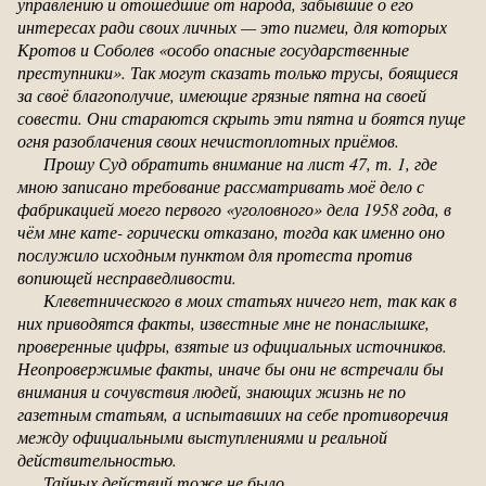
управлению и отошедшие от народа, забывшие о его
интересах ради своих личных — это пигмеи, для которых
Кротов и Соболев «особо опасные государственные
преступники». Так могут сказать только трусы, боящиеся
за своё благополучие, имеющие грязные пятна на своей
совести. Они стараются скрыть эти пятна и боятся пуще
огня разоблачения своих нечистоплотных приёмов.
Прошу Суд обратить внимание на лист 47, т. 1, где
мною записано требование рассматривать моё дело с
фабрикацией моего первого «уголовного» дела 1958 года, в
чём мне кате- горически отказано, тогда как именно оно
послужило исходным пунктом для протеста против
вопиющей несправедливости.
Клеветнического в моих статьях ничего нет, так как в
них приводятся факты, известные мне не понаслышке,
проверенные цифры, взятые из официальных источников.
Неопровержимые факты, иначе бы они не встречали бы
внимания и сочувствия людей, знающих жизнь не по
газетным статьям, а испытавших на себе противоречия
между официальными выступлениями и реальной
действительностью.
Тайных действий тоже не было.