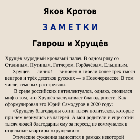
Яков Кротов
З А М Е Т К И
Гаврош и Хрущёв
Хрущёв заурядный кровавый палач. В одном ряду со
Сталиным, Путиным, Гитлером, Горбачёвым, Ельциным.
Хрущёв — лично! — виновен в гибели более трех тысяч
венгров и трёх десятков русских — в Новочеркасске. В том
числе, семерых расстреляли.
В среде российских интеллектуалов, однако, сложился
миф о том, что Хрущёв заслуживает благодарности. Как
сформулировал это Юрий Самодуров в 2020 году:
«Хрущеву благодарны сотни тысяч политзеков, которые
при нем вернулись из лагерей. А мои родители и еще сотни
тысяч людей благодарны ему за переезд из коммуналок в
отдельные квартиры «хрущевки»».
Этические суждения выносятся в рамках некоторой