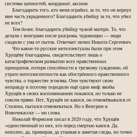
системы ценностей, координат, аксиом.
Благодарить того, кто меня ограбил, за то, что он вернул
мне часть украденного? Благодарить убийцу за то, что убил
не всех?
Тем более, благодарить убийцу чужой матери. То, что
делали с венграми после разгрома, чудовищно — люди
сходили с ума от пыток. Отвечает лично Никита Сергеевич.
Что какие-то русские интеллектуалы были при этом
Хрущёву благодарны, свидетельствует лишь о
катастрофическом размытии всех нравственных
принципов, потери способности к трезвому суждению, об
утрате интеллигентности как обострённого нравственного
чувства, о торжестве эгоизма. Они чувствуют свою
неправду и поэтому породили ещё один миф: якобы
Хрущёв в своих воспоминаниях покаялся, но только не
совсем прямо. Нет, Хрущёв не каялся, он отмежёвывался от
Сталина, пытался отмежеваться. Но о Венгрии и
Новочекасске — ни слова.
Николай Формозов писал в 2020 году, что Хрущёв
«единственный из них, кто перед смертью каялся. Да,
неполно, да, привирая, да утаивая и заметая следы, но точно