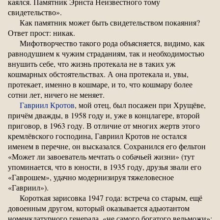
каялся. Памятник Эрнста Неизвестного тому
свидетельство».
Как памятник может быть свидетельством покаяния?
Ответ прост: никак.
Мифотворчество такого рода объясняется, видимо, как
равнодушием к чужим страданиям, так и необходимостью
внушить себе, что жизнь протекала не в таких уж
кошмарных обстоятельствах. А она протекала и, увы,
протекает, именно в кошмаре, и то, что кошмару более
сотни лет, ничего не меняет.
Гавриил Кротов
, мой отец, был посажен при Хрущёве,
причём дважды, в 1958 году и, уже в концлагере, второй
приговор, в 1963 году. В отличие от многих жертв этого
кремлёвского господина, Гавриил Кротов не остался
именем в перечне, он высказался. Сохранился его фельтон
«Может ли завоеватель мечтать о собачьей жизни» (тут
упоминается, что в юности, в 1935 году, друзья звали его
«Гаврошем», удачно модернизируя тяжеловесное
«Гавриил»).
Короткая зарисовка 1947 года: встреча со старым, ещё
довоенным другом, который оказывается адьютантом
номенклатурного генерала, «не самого богатого вельможи»: