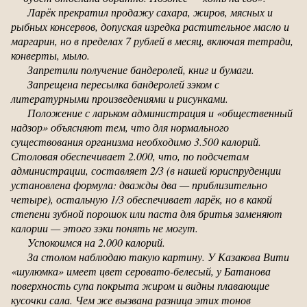
Ларёк прекратил продажу сахара, жиров, мясных и
рыбных консервов, допуская изредка растительное масло и
маргарин, но в пределах 7 рублей в месяц, включая тетради,
конверты, мыло.
Запретили получение бандеролей, книг и бумаги.
Запрещена пересылка бандеролей зэком с
литературными произведениями и рисунками.
Положение с ларьком администрация и «общественный
надзор» объясняют тем, что для нормального
существования организма необходимо 3.500 калорий.
Столовая обеспечивает 2.000, что, по подсчетам
администрации, составляет 2/3 (в нашей юриспруденции
установлена формула: дважды два — приблизительно
четыре), остальную 1/3 обеспечивает ларёк, но в какой
степени зубной порошок или паста для бритья заменяют
калории — этого зэки понять не могут.
Успокоимся на 2.000 калорий.
За столом наблюдаю такую картину. У Казакова Вити
«шулюмка» имеет цвет серовато-белесый, у Батанова
поверхность супа покрыта жиром и видны плавающие
кусочки сала. Чем же вызвана разница этих тонов