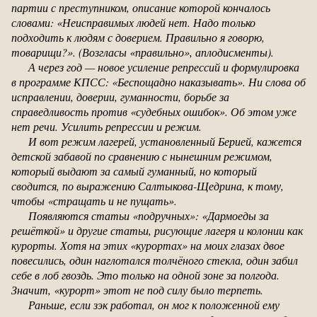
партии с преступником, описание которой кончалось
словами: «Неисправимых людей нет. Надо только
подходить к людям с доверием. Правильно я говорю,
товарищи?». (Возгласы «правильно», аплодисменты).
А через год — новое усиление репрессий и формулировка
в программе КПСС: «Беспощадно наказывать». Ни слова об
исправлении, доверии, гуманности, борьбе за
справедливость против «судебных ошибок». Об этом уже
нет речи. Усилить репрессии и режим.
И вот режим лагерей, установленный Берией, кажется
детской забавой по сравнению с нынешним режимом,
который выдают за самый гуманный, но который
сводится, по выражению Салтыкова-Щедрина, к тому,
чтобы «стращать и не пущать».
Появляются статьи «подручных»: «Дармоеды за
решёткой» и другие статьи, рисующие лагеря и колонии как
курорты. Хотя на этих «курортах» на моих глазах двое
повесились, один наглотался толчёного стекла, один забил
себе в лоб гвоздь. Это только на одной зоне за полгода.
Значит, «курорт» этот не под силу было терпеть.
Раньше, если зэк работал, он мог к положенной ему