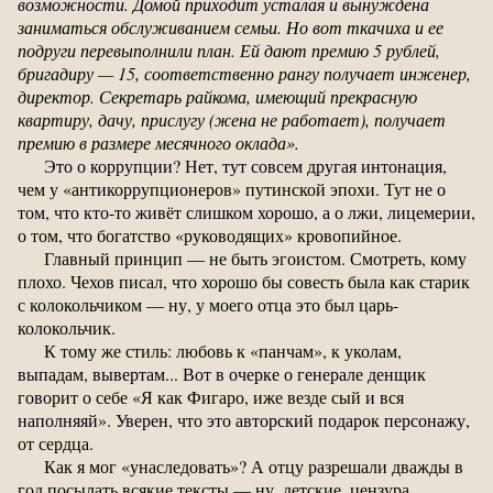
возможности. Домой приходит усталая и вынуждена
заниматься обслуживанием семьи. Но вот ткачиха и ее
подруги перевыполнили план. Ей дают премию 5 рублей,
бригадиру — 15, соответственно рангу получает инженер,
директор. Секретарь райкома, имеющий прекрасную
квартиру, дачу, прислугу (жена не работает), получает
премию в размере месячного оклада».
Это о коррупции? Нет, тут совсем другая интонация,
чем у «антикоррупционеров» путинской эпохи. Тут не о
том, что кто-то живёт слишком хорошо, а о лжи, лицемерии,
о том, что богатство «руководящих» кровопийное.
Главный принцип — не быть эгоистом. Смотреть, кому
плохо. Чехов писал, что хорошо бы совесть была как старик
с колокольчиком — ну, у моего отца это был царь-
колокольчик.
К тому же стиль: любовь к «панчам», к уколам,
выпадам, вывертам... Вот в очерке о генерале денщик
говорит о себе «Я как Фигаро, иже везде сый и вся
наполняяй». Уверен, что это авторский подарок персонажу,
от сердца.
Как я мог «унаследовать»? А отцу разрешали дважды в
год посылать всякие тексты — ну, детские, цензура