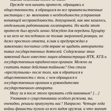
Прежде чем начать протест, обращаясь к
общественности, я обращался во все правительственные
инстанции с за- явлениями о необходимости устранения
вопиющей несправедливости, допущенной, как мне казалось,
отдельными работниками госаппарата. Но когда этот
протест был вручён лично Аджубею для передачи Хрущёву
и на него не последовало не только энергичной реакции, но
даже простого ответа, я (как и предупреждал в
заявлениях) посчитал себя вправе не щадить авторитета
таких государственных деятелей. Содержание этих
заявлений было известно лицам администрации ИТК, КГБ и
государственным юридическим органам. Можно ли
считать такие действия тайными? Они стали
«преступными» после того, как я обратился к
общественности с тем, с чем обращался к
государственным органам и руководителям
государственного аппарата.
Могу ли я после этого признать себя виновным? […]
Упоминая о существовании особого режима, вы,
очевидно, решили припугнуть нас? Напрасно. Четыре года
войны фашисты пугали из всех видов оружия, и что значит