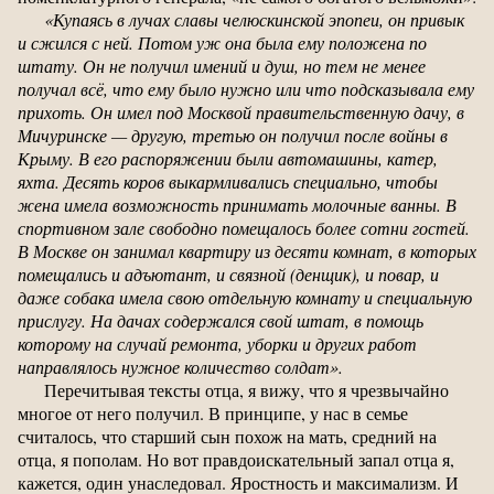
«Купаясь в лучах славы челюскинской эпопеи, он привык
и сжился с ней. Потом уж она была ему положена по
штату. Он не получил имений и душ, но тем не менее
получал всё, что ему было нужно или что подсказывала ему
прихоть. Он имел под Москвой правительственную дачу, в
Мичуринске — другую, третью он получил после войны в
Крыму. В его распоряжении были автомашины, катер,
яхта. Десять коров выкармливались специально, чтобы
жена имела возможность принимать молочные ванны. В
спортивном зале свободно помещалось более сотни гостей.
В Москве он занимал квартиру из десяти комнат, в которых
помещались и адъютант, и связной (денщик), и повар, и
даже собака имела свою отдельную комнату и специальную
прислугу. На дачах содержался свой штат, в помощь
которому на случай ремонта, уборки и других работ
направлялось нужное количество солдат».
Перечитывая тексты отца, я вижу, что я чрезвычайно
многое от него получил. В принципе, у нас в семье
считалось, что старший сын похож на мать, средний на
отца, я пополам. Но вот правдоискательный запал отца я,
кажется, один унаследовал. Яростность и максимализм. И