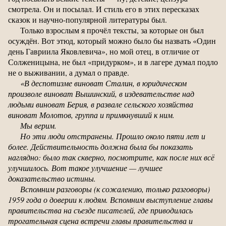
смотрела. Он и посылал. И стиль его в этих пересказах
сказок и научно-популярной литературы был.
Только взрослым я прочёл тексты, за которые он был
осуждён. Вот этюд, который можно было бы назвать «Один
день Гавриила Яковлевича», но мой отец, в отличие от
Солженицына, не был «придурком», и в лагере думал подло
не о выживании, а думал о правде.
«В деспотизме виноват Сталин, в юридическом
произволе виноват Вышинский, в издевательстве над
людьми виноват Берия, в развале сельского хозяйства
виноват Молотов, группа и примкнувший к ним.
Мы верим.
Но эти люди отстранены. Прошло около пяти лет и
более. Действительность должна была бы показать
наглядно: было так скверно, посмотрите, как после них всё
улучшилось. Вот такое улучшение — лучшее
доказательство истины.
Вспомним разговоры (к сожалению, только разговоры)
1959 года о доверии к людям. Вспомним выступление главы
правительства на съезде писателей, где приводилась
трогательная сцена встречи главы правительства и