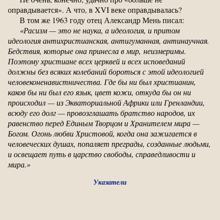
оправдывается». А что, в XVI веке оправдывалась?
В том же 1963 году отец Александр Мень писал:
«Расизм — это не наука, а идеология, и притом
идеология антихристианская, антигуманная, антинаучная.
Бедствия, которые она принесла в мир, неизмеримы.
Поэтому христиане всех церквей и всех исповеданий
должны без всяких колебаний бороться с этой идеологией
человеконенавистничества. Где бы ни был христианин,
каков бы ни был его язык, цвет кожи, откуда бы он ни
происходил — из Экваториальной Африки или Гренландии,
всюду его долг — провозглашать братство народов, их
равенство перед Единым Творцом и Хранителем мира —
Богом. Огонь любви Христовой, когда она зажигается в
человеческих душах, попаляет преграды, созданные людьми,
и освещает путь в царство свободы, справедливости и
мира.»
Указатели