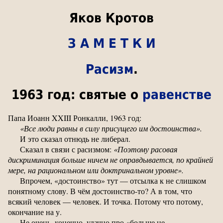
Яков Кротов
З А М Е Т К И
Расизм
.
1963 год: святые о
равенстве
Папа Иоанн XXIII Ронкалли, 1963 год:
«Все люди равны в силу присущего им достоинства».
И это сказал отнюдь не либерал.
Сказал в связи с расизмом:
«Поэтому расовая
дискриминация больше ничем не оправдывается, по крайней
мере, на рациональном или доктринальном уровне».
Впрочем, «достоинство» тут — отсылка к не слишком
понятному слову. В чём достоинство-то? А в том, что
всякий человек — человек. И точка. Потому что потому,
окончание на у.
Не очень, конечно, удачно про «больше не